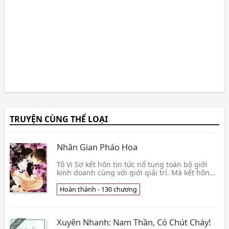
TRUYỆN CÙNG THỂ LOẠI
Nhân Gian Pháo Hoa
Tô Vi Sơ kết hôn tin tức nổ tung toàn bộ giới
kinh doanh cùng với giới giải trí. Mà kết hôn
đối tượng vẫn là cùng Tô gia kém cách xa vạn
dặm👦 Tống Cửu Cận
Hoàn thành - 130 chương
Xuyên Nhanh: Nam Thần, Có Chút Cháy!