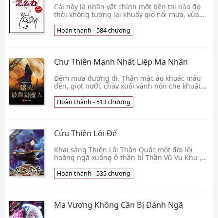
Cái này là nhân vật chính một bên tại nào đó
thời không tương lai khuấy gió nổi mưa, vừa
cùng bạn gái đấu trí đấu dũng cố sự. Vui chơi
giải 👦 40 Cảnh Cáo
Hoàn thành - 584 chương
Chư Thiên Mạnh Nhất Liệp Ma Nhân
Đêm mưa đường đi. Thân mặc áo khoác màu
đen, giọt nước chảy xuôi vành nón che khuất
nửa gương mặt. Nhuốm máu trường đao nắm
ở lòng bàn tay. 👦 Khổ Đại Thả Cừu Thâm
Hoàn thành - 513 chương
Cửu Thiên Lôi Đế
Khai sáng Thiên Lôi Thần Quốc một đời lôi
hoàng ngã xuống ở thần bí Thần Vũ Vụ Khu ,
lại trọng sinh ở ngàn năm sau đó. Đã từng huy
hoàng lôi👦 Mã Tự Cuồng Thần
Hoàn thành - 535 chương
Ma Vương Không Cần Bị Đánh Ngã