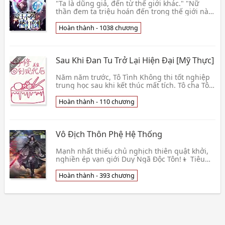
"Ta là dũng giả, đến từ thế giới khác." "Nữ
thần đem ta triệu hoán đến trong thế giới này
đến, mục đích là vì để cho ta đánh ngã nguy
hại th👦 Như Khuynh Như Tố
Hoàn thành - 1038 chương
Sau Khi Đan Tu Trở Lại Hiện Đại [Mỹ Thực]
Năm năm trước, Tô Tình Không thi tốt nghiệp
trung học sau khi kết thúc mất tích. Tô cha Tô
mẹ từ chức bán phòng, thiên nam địa bắc tìm
con g👦 Mang Quả Nhãn Kính Nương
Hoàn thành - 110 chương
Vô Địch Thôn Phệ Hệ Thống
Mạnh nhất thiếu chủ nghịch thiên quật khởi,
nghiền ép vạn giới Duy Ngã Độc Tôn!👦 Tiêu
Hàn Bản Tôn
Hoàn thành - 393 chương