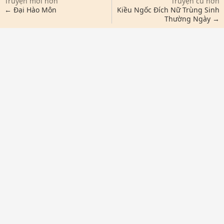
Truyện mới hơn
Truyện cũ hơn
← Đại Hào Môn
Kiều Ngốc Đích Nữ Trùng Sinh
Thường Ngày →