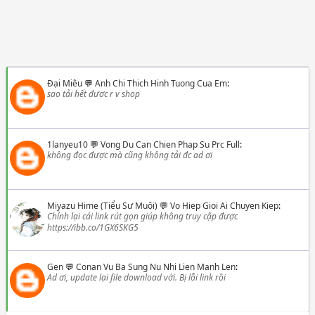
Đại Miêu
💬
Anh Chi Thich Hinh Tuong Cua Em
:
sao tải hết được r v shop
1lanyeu10
💬
Vong Du Can Chien Phap Su Prc Full
:
không đọc được mà cũng không tải đc ad ơi
Miyazu Hime (Tiểu Sư Muội)
💬
Vo Hiep Gioi Ai Chuyen Kiep
:
Chỉnh lại cái link rút gọn giúp không truy cập được
https://ibb.co/1GX6SKG5
Gen
💬
Conan Vu Ba Sung Nu Nhi Lien Manh Len
:
Ad ơi, update lại file download với. Bị lỗi link rồi