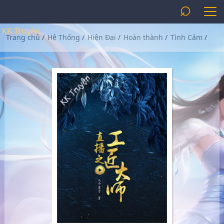
⌕
KK Truyện
Trang chủ
/
Hệ Thống
/
Hiện Đại
/
Hoàn thành
/
Tình Cảm
/