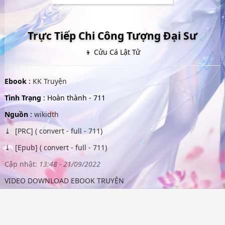
Trực Tiếp Chi Công Tượng Đại Sư
👦 Cửu Cá Lật Tử
Ebook
:
KK Truyện
Tình Trạng
: Hoàn thành - 711
Nguồn
:
wikidth
[PRC] ( convert - full - 711)
[Epub] ( convert - full - 711)
Cập nhật:
13:48 - 21/09/2022
VIDEO DOWNLOAD EBOOK TRUYỆN