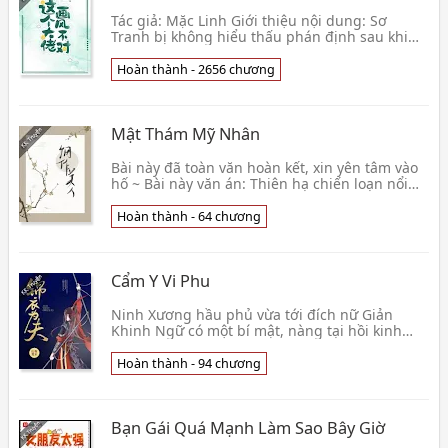
Tác giả: Mặc Linh Giới thiệu nội dung: Sơ
Tranh bị không hiểu thấu phán định sau khi
chết, duy nhất phiền não chính là —— dùng
tiền. Từ khi 👦 Mặc Linh
Hoàn thành - 2656 chương
Mật Thám Mỹ Nhân
Bài này đã toàn văn hoàn kết, xin yên tâm vào
hố ~ Bài này văn án: Thiên hạ chiến loạn nổi
lên bốn phía, lùm cỏ xuất thân Tông Thúc
hùng cứ 👦 Liễu Nhận Chi
Hoàn thành - 64 chương
Cẩm Y Vi Phu
Ninh Xương hầu phủ vừa tới đích nữ Giản
Khinh Ngữ có một bí mật, nàng tại hồi kinh
trên đường vô ý lưu lạc thanh lâu Vì tự vệ,
cũng vì có t👦 Sơn Hữu Thanh Mộc
Hoàn thành - 94 chương
Bạn Gái Quá Mạnh Làm Sao Bây Giờ