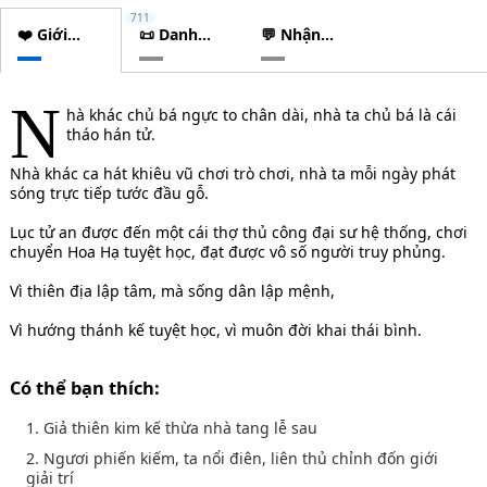
711
❤️ Giới
📜 Danh
💬 Nhận
thiệu
sách
xét
chương
N
hà khác chủ bá ngực to chân dài, nhà ta chủ bá là cái
tháo hán tử.
Nhà khác ca hát khiêu vũ chơi trò chơi, nhà ta mỗi ngày phát
sóng trực tiếp tước đầu gỗ.
Lục tử an được đến một cái thợ thủ công đại sư hệ thống, chơi
chuyển Hoa Hạ tuyệt học, đạt được vô số người truy phủng.
Vì thiên địa lập tâm, mà sống dân lập mệnh,
Vì hướng thánh kế tuyệt học, vì muôn đời khai thái bình.
Có thể bạn thích:
1. Giả thiên kim kế thừa nhà tang lễ sau
2. Ngươi phiến kiếm, ta nổi điên, liên thủ chỉnh đốn giới
giải trí