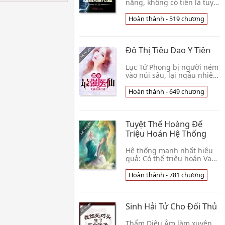
năng, không có tiền là tuyệt
đối không thể. Trần Vũ rất
tin, có nạp hệ thống, kim
Hoàn thành - 519 chương
tiền không gì không thể!
Không tran👦 Mạn Bộ Ô
Quy
Đô Thị Tiêu Dao Y Tiên
Lục Tử Phong bị người ném
vào núi sâu, lại ngẫu nhiên
đạt được Tiên Cung truyền
thừa, trở thành Tiên Cung
Hoàn thành - 649 chương
cung chủ. Tiên Cung bên
trong, c👦 Cựu Kiều Tân
Kiều
Tuyệt Thế Hoàng Đế
Triệu Hoán Hệ Thống
Hệ thống mạnh nhất hiệu
quả: Có thể triệu hoán Vạn
Giới dũng tướng hiệp trợ!
Tam quốc Chiến Thần Lữ
Hoàn thành - 781 chương
Bố, dũng mãnh Vô Song,
khinh thường qu👦 Thiên
Chi Nguyệt Độc
Sinh Hải Tử Cho Đối Thủ
Thẩm Diệu Âm làm xuyên