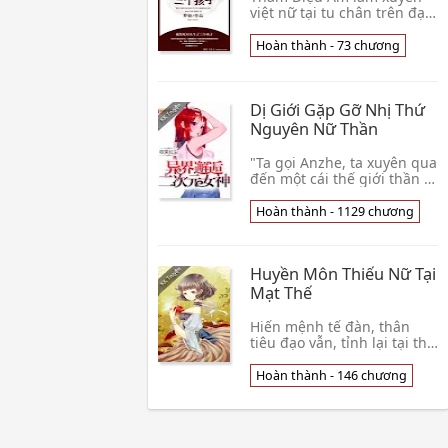
việt nữ tại tu chân trên đại
đạo vẫn là xuôi gió xuôi
nước Tại một lần bí cảnh
Hoàn thành - 73 chương
tìm cơ hội duyên trung bị
hãm hại rơi 👦 Mộng
Nương
Dị Giới Gặp Gỡ Nhị Thứ
Nguyên Nữ Thần
"Ta gọi Anzhe, ta xuyên qua
đến một cái thế giới thần kỳ
" Nơi này Quốc Vương là
một cái gọi Arturia
Hoàn thành - 1129 chương
Pendragon nữ nhân, mọi
người tôn xưng n👦 Thán
Cười Hồng Trần
Huyền Môn Thiếu Nữ Tại
Mạt Thế
Hiến mệnh tế đàn, thân
tiêu đạo vẫn, tỉnh lại tại thế
kỷ hai mươi mốt cùng tên
thiếu nữ trên thân. Phất
Hoàn thành - 146 chương
Hiểu nhìn trên đường
người đi đường 👦 Phao Trà
Đàn Tử