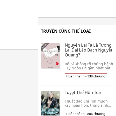
TRUYỆN CÙNG THỂ LOẠI
Nguyên Lai Ta Là Tương
Lai Đại Lão Bạch Nguyệt
Quang?
Bởi vì không rõ chứng bệnh
, Lý Ngôn Hề gần nhất bắt
đầu tim đau thắt , tình cờ
còn có thể nghe được một
Hoàn thành - 138 chương
ít người tiếng lòng. Cái gì?
Trúc👦 Trạch Miêu
Tuyệt Thế Hồn Tôn
Thuật đạo Chí Tôn mượn
xác hoàn hồn, trọng sinh
vào phế vật thiếu niên
Khương Vân thân, song tu
Hoàn thành - 886 chương