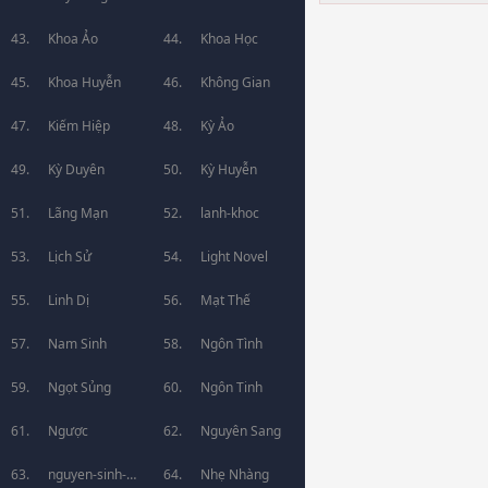
Khoa Ảo
Khoa Học
Khoa Huyễn
Không Gian
Kiếm Hiệp
Kỳ Ảo
Kỳ Duyên
Kỳ Huyễn
Lãng Mạn
lanh-khoc
Lịch Sử
Light Novel
Linh Dị
Mạt Thế
Nam Sinh
Ngôn Tình
Ngọt Sủng
Ngôn Tinh
Ngược
Nguyên Sang
nguyen-sinh-
Nhẹ Nhàng