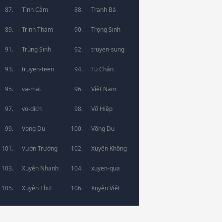
Tình Cảm
Tranh Bá
Trinh Thám
Trọng Sinh
Trùng Sinh
truyen-sung
truyen-teen
Tu Chân
va-mat
Việt Nam
vo-dich
Võ Hiệp
Vong Du
Võng Du
Vườn Trường
Xuyên Không
Xuyên Nhanh
xuyen-qua
Xuyên Thư
Xuyên Việt