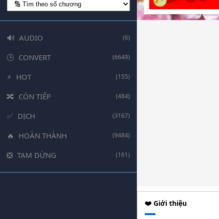
AUDIO
(6)
CONVERT
(6649)
HOT
(155)
CÒN TIẾP
(484)
DỊCH
(3167)
HOÀN THÀNH
(9484)
TẠM DỪNG
(161)
❤️ Giới thiệu