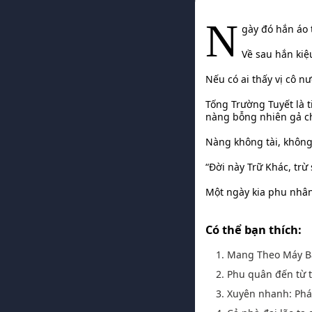
N
gày đó hắn áo 
Về sau hắn kiệ
Nếu có ai thấy vị cô n
Tống Trường Tuyết là 
nàng bỗng nhiên gả c
Nàng không tài, không
“Đời này Trữ Khác, trừ
Một ngày kia phu nhân 
Có thể bạn thích:
1. Mang Theo Máy B
2. Phu quân đến từ 
3. Xuyên nhanh: Phá