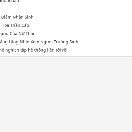
 dưỡng lão
n
p Diễm Nhân Sinh
n Hóa Thần Cấp
Dụng Của Nữ Thần
 Lẳng Lặng Nhìn Xem Ngươi Trường Sinh
hế nghịch tập hệ thống liền tới rồi