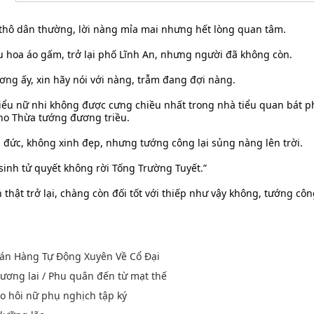
thô dân thường, lời nàng mỉa mai nhưng hết lòng quan tâm.
u hoa áo gấm, trở lại phố Lĩnh An, nhưng người đã không còn.
ương ấy, xin hãy nói với nàng, trẫm đang đợi nàng.
tiểu nữ nhi không được cưng chiều nhất trong nhà tiểu quan bát p
ho Thừa tướng đương triều.
 đức, không xinh đẹp, nhưng tướng công lại sủng nàng lên trời.
 sinh tử quyết không rời Tống Trường Tuyết.”
thật trở lại, chàng còn đối tốt với thiếp như vậy không, tướng côn
án Hàng Tự Động Xuyên Về Cổ Đại
tương lai / Phu quân đến từ mạt thế
o hôi nữ phụ nghịch tập ký