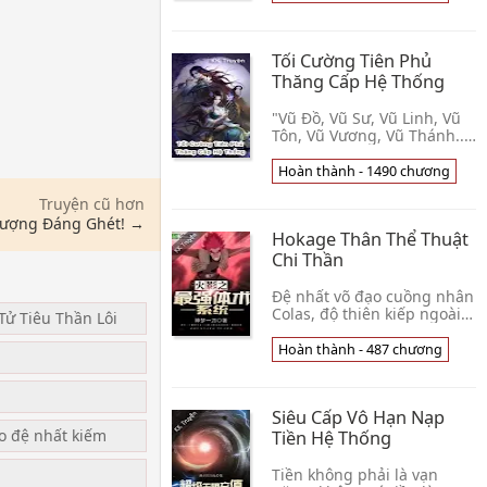
thiên phú một buổi sáng
giác tỉnh. Thế gia đ👦 Dị
Năng Chuyên Gia
Tối Cường Tiên Phủ
Thăng Cấp Hệ Thống
"Vũ Đồ, Vũ Sư, Vũ Linh, Vũ
Tôn, Vũ Vương, Vũ Thánh...
, lại mỗi cái chia làm Cửu
Trọng Thiên" Dưới chân là
Hoàn thành - 1490 chương
thất thải tường vân, trong
Truyện cũ hơn
tay là👦 Ta Yêu tuyển Lý
Bạch
 Tượng Đáng Ghét! →
Hokage Thân Thể Thuật
Chi Thần
Đệ nhất võ đạo cuồng nhân
Colas, độ thiên kiếp ngoài ý
Tử Tiêu Thần Lôi
muốn vẫn lạc, linh hồn tiến
nhập Hokage Thế giới, phụ
Hoàn thành - 487 chương
u
thân với Rock Lee trên
người. N👦 Thiên Dĩ Thệ
Siêu Cấp Vô Hạn Nạp
ạo đệ nhất kiếm
Tiền Hệ Thống
Tiền không phải là vạn