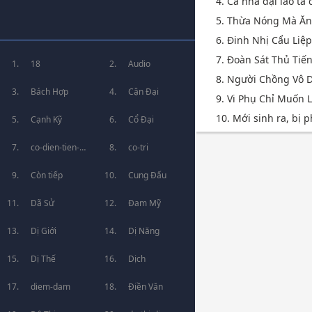
4. Cả nhà đại lão ta
5. Thừa Nóng Mà Ă
6. Đinh Nhị Cẩu Liệ
7. Đoàn Sát Thủ Tiế
18
Audio
8. Người Chồng Vô 
Bách Hợp
Cận Đại
9. Vi Phụ Chỉ Muốn
10. Mới sinh ra, bị p
Cạnh Kỹ
Cổ Đại
co-dien-tien-
co-tri
hiep
Còn tiếp
Cung Đấu
Dã Sử
Đam Mỹ
Dị Giới
Dị Năng
Dị Thế
Dịch
diem-dam
Điền Văn