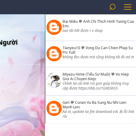
⌕
Đại Miêu
💬
Anh Chi Thich Hinh Tuong Cua
Em
:
sao tải hết được r v shop
Người
1lanyeu10
💬
Vong Du Can Chien Phap Su
Prc Full
:
không đọc được mà cũng không tải đc ad ơi
Miyazu Hime (Tiểu Sư Muội)
💬
Vo Hiep
Gioi Ai Chuyen Kiep
:
Chỉnh lại cái link rút gọn giúp không truy
cập được https://ibb.co/1GX6SKG5
Gen
💬
Conan Vu Ba Sung Nu Nhi Lien
Manh Len
:
Ad ơi, update lại file download với. Bị lỗi link
rồi