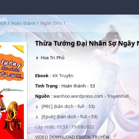
hất.
ịch
/
Hoàn thành
/
Ngôn Tình
/
Thừa Tướng Đại Nhân Sợ Ngây 
👦 Hoa Tri Phủ
Ebook
:
KK Truyện
Tình Trạng
: Hoàn thành - 53
Nguồn
:
wanhoo.wordpress.com - TruyenFull
[PRC] (bản dịch - full - 53)
[Epub] (bản dịch - full - 53)
Cập nhật:
15:53 - 19/09/2022
VIDEO DOWNLOAD EBOOK TRUYỆN