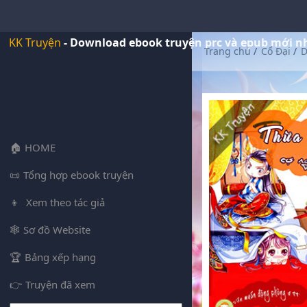
KK Truyện
- Download ebook truyện prc và epub mới n
Trang chủ
/
Cổ Đại
/
D
HOME
Tổng hợp ebook truyện
Xem theo tác giả
Sơ đồ Website
Bảng xếp hạng
Truyện đã xem