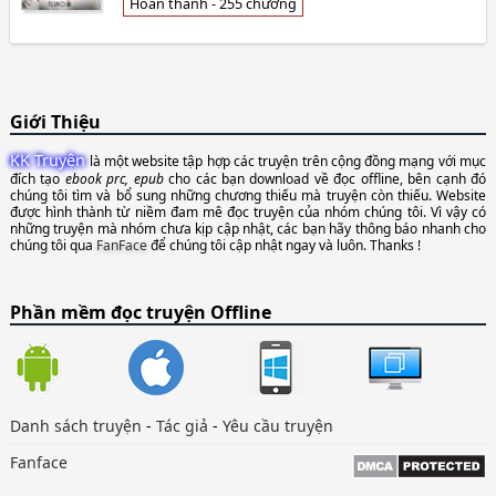
dần dần p👦 Tả Thi
Hoàn thành - 255 chương
Giới Thiệu
KK Truyện
là một website tập hợp các truyện trên cộng đồng mạng với mục
đích tạo
ebook prc, epub
cho các bạn download về đọc offline, bên cạnh đó
chúng tôi tìm và bổ sung những chương thiếu mà truyện còn thiếu. Website
được hình thành từ niềm đam mê đọc truyện của nhóm chúng tôi. Vì vậy có
những truyện mà nhóm chưa kịp cập nhật, các bạn hãy thông báo nhanh cho
chúng tôi qua
FanFace
để chúng tôi cập nhật ngay và luôn. Thanks !
Phần mềm đọc truyện Offline
Danh sách truyện
-
Tác giả
-
Yêu cầu truyện
Fanface