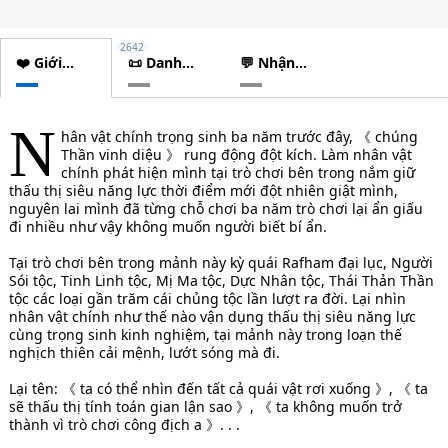
2642
❤️ Giới
📜 Danh
💬 Nhận
thiệu
sách
xét
chương
N
hân vật chính trọng sinh ba năm trước đây, 《 chúng
Thần vinh diệu 》 rung động đột kích. Làm nhân vật
chính phát hiện mình tại trò chơi bên trong nắm giữ
thấu thị siêu năng lực thời điểm mới đột nhiên giật mình,
nguyên lai mình đã từng chỗ chơi ba năm trò chơi lại ẩn giấu
đi nhiều như vậy không muốn người biết bí ẩn.
Tại trò chơi bên trong mảnh này kỳ quái Rafham đại lục, Người
Sói tộc, Tinh Linh tộc, Mị Ma tộc, Dực Nhân tộc, Thái Thản Thần
tộc các loại gần trăm cái chủng tộc lần lượt ra đời. Lại nhìn
nhân vật chính như thế nào vận dụng thấu thị siêu năng lực
cùng trọng sinh kinh nghiệm, tại mảnh này trong loạn thế
nghịch thiên cải mệnh, lướt sóng mà đi.
Lại tên: 《 ta có thể nhìn đến tất cả quái vật rơi xuống 》, 《 ta
sẽ thấu thị tính toán gian lận sao 》, 《 ta không muốn trở
thành vì trò chơi công địch a 》. . .