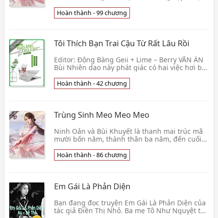
nhà giàu, là tổng giám đốc của công ty nổi
tiếng với bao cô👦 Ái Ước
Hoàn thành - 99 chương
Tôi Thích Bạn Trai Cậu Từ Rất Lâu Rồi
Editor: Động Bàng Geii + Lime – Berry VĂN ÁN
Bùi Nhiên dạo này phát giác có hai việc hơi bất
thường: 1. Bạn trai đã kết giao ba năm của
cậu,👦 Tương Tử Bối
Hoàn thành - 42 chương
Trùng Sinh Meo Meo Meo
Ninh Oản và Bùi Khuyết là thanh mai trúc mã
mười bốn năm, thành thân ba năm, đến cuối
cùng mới nhận ra chân tình của chàng. Không
cẩn thận r👦 Mạt Trà Khúc Kỳ
Hoàn thành - 86 chương
Em Gái Là Phản Diện
Bạn đang đọc truyện Em Gái Là Phản Diện của
tác giả Điền Thị Nhỏ. Ba mẹ Tô Như Nguyệt từ