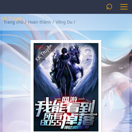
⌕
KK Truyện
Trang chủ
/
Hoàn thành
/
Võng Du
/