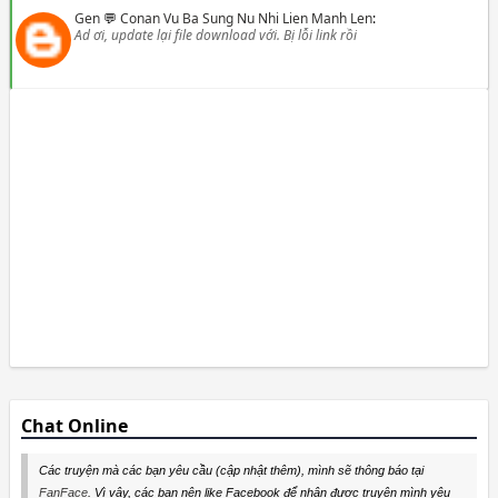
Gen
💬
Conan Vu Ba Sung Nu Nhi Lien Manh Len
:
Ad ơi, update lại file download với. Bị lỗi link rồi
Chat Online
Các truyện mà các bạn yêu cầu (cập nhật thêm), mình sẽ thông báo tại
FanFace
. Vì vậy, các bạn nên like Facebook để nhận được truyện mình yêu