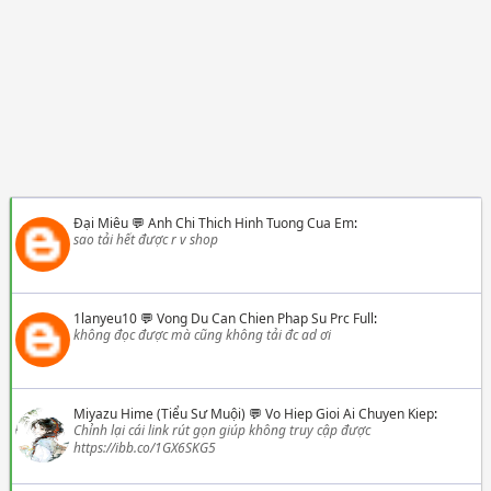
Đại Miêu
💬
Anh Chi Thich Hinh Tuong Cua Em
:
sao tải hết được r v shop
1lanyeu10
💬
Vong Du Can Chien Phap Su Prc Full
:
không đọc được mà cũng không tải đc ad ơi
Miyazu Hime (Tiểu Sư Muội)
💬
Vo Hiep Gioi Ai Chuyen Kiep
:
Chỉnh lại cái link rút gọn giúp không truy cập được
https://ibb.co/1GX6SKG5