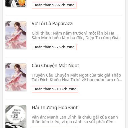
nhỏ đã ly hôn, mẹ cô tái giá lấy người khác,
nhưng 👦 Điền Thị Thỏ
Hoàn thành - 92 chương
Vợ Tôi Là Paparazzi
Giới thiệu: Năm năm trước vì một lần bị Hạ
Sầm Minh hiểu lầm hạ độc, Diệp Tu cùng Giản
Ái vô tình gặp gỡ. Diệp Tu xuất thân giàu có
cùng Giả👦 Nguyệt Tình Cao
Hoàn thành - 75 chương
Câu Chuyện Mật Ngọt
Truyện Câu Chuyện Mật Ngọt của tác giả Thảo
Tửu Đích Khiếu Hoa Tử kể về hai mươi tám năm
trời, Hà Thanh Nhu là một người an phận,
chưa từng 👦 Thảo Tửu Đích Khiếu Hoa Tử
Hoàn thành - 103 chương
Hải Thượng Hoa Đình
Văn án: Mạnh Lan Đình là cháu gái của danh
thần tiền triều, vì gia cảnh sa sút phải đến
phía nam gặp vị hôn phu mà ngẫu nhiên gặp