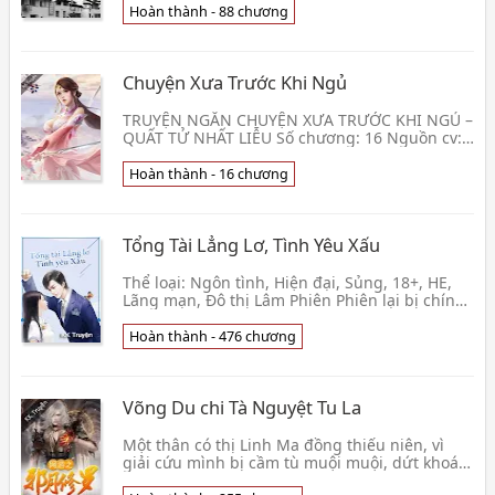
anh. Phùng👦 Bồng Lai Khách
Hoàn thành - 88 chương
Chuyện Xưa Trước Khi Ngủ
TRUYỆN NGẮN CHUYỆN XƯA TRƯỚC KHI NGỦ –
QUẤT TỬ NHẤT LIỄU Số chương: 16 Nguồn cv:
Wikidich (Tâm Tít Tắp) Raw: TG Edit: Shi aka
Ngáo * Mỗi một👦 QUẤT TỬ NHẤT LIỄU
Hoàn thành - 16 chương
Tổng Tài Lẳng Lơ, Tình Yêu Xấu
Thể loại: Ngôn tình, Hiện đại, Sủng, 18+, HE,
Lãng mạn, Đô thị Lâm Phiên Phiên lại bị chính
người em gái ruột của mình cùng với chồng
chưa c👦 Bổ Thiểu Kiết
Hoàn thành - 476 chương
Võng Du chi Tà Nguyệt Tu La
Một thân có thị Linh Ma đồng thiếu niên, vì
giải cứu mình bị cầm tù muội muội, dứt khoát
bước vào « vận mệnh » trò chơi này. Nhưng