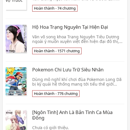
nam nhị phấn Dư Phương Phỉ nội tâm chân
thật ý tưởng: Hiện tại khí như vậy tốt; không
Hoàn thành - 74 chương
bằng cùng đi cục dân chính ly hôn đi? Nhưng
làm nhân vật trong sách kéo dài, nàng cũng
không đến mức không giống như điên cuồng
Hộ Hoa Trạng Nguyên Tại Hiện Đại
Văn võ song khoa Trạng Nguyên Tiêu Dương
ngoài ý muốn xuyên việt đến hiện đại đô thị,
dùng Bạn Độc Tiểu Thư Đồng cùng với Nữ Sinh
Tẩm Thất Môn Vệ song thân phận tiến vào sân
Hoàn thành - 1571 chương
trường đại học, bắt đầu hư
Pokemon Chi Lưu Trữ Siêu Nhân
Dùng mô nghĩ khí chơi đùa Pokemon Long Dã
bị kỳ quái hệ thống mang tới tiểu thế giới
pokemon. Đủ loại đạo cụ có muốn hay không?
Đại sư cầu ( Master Ball ), siêu cấp cần câu,
Hoàn thành - 776 chương
Magma thạch ( Magma Stone
[Ngôn Tình] Anh Là Bản Tình Ca Mùa
Đông
Chưa có giới thiệu.