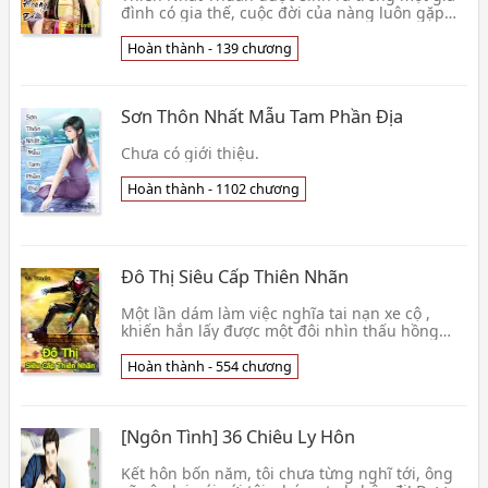
đình có gia thế, cuộc đời của nàng luôn gặp
nhiều may mắn,trong khi nhiều bạn cùng
trang lứa vừa tốt nghiệp phải vất vả tìm việc
Hoàn thành - 139 chương
thì nàng nhờ vào thế lực của ba mình mà trở
thành chủ nhiệm của một xí nghiệp. Tình
Trạng : [Hoàn thành - 139] Nguồn : Sưu tầm
Sơn Thôn Nhất Mẫu Tam Phần Địa
Internet Tải về đọc Offline Xem thêm »
Chưa có giới thiệu.
Hoàn thành - 1102 chương
Đô Thị Siêu Cấp Thiên Nhãn
Một lần dám làm việc nghĩa tai nạn xe cộ ,
khiến hắn lấy được một đôi nhìn thấu hồng
trần tang thương khóe mắt màng , từ đây bình
thường học sinh không hề bình thường , đổ
Hoàn thành - 554 chương
thạch , giám bảo , phong thủ
[Ngôn Tình] 36 Chiêu Ly Hôn
Kết hôn bốn năm, tôi chưa từng nghĩ tới, ông