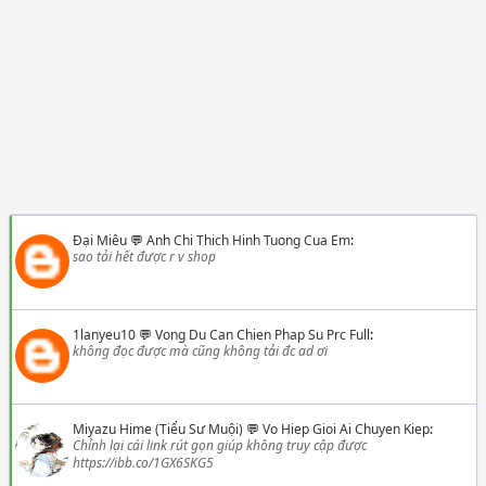
Đại Miêu
💬
Anh Chi Thich Hinh Tuong Cua Em
:
sao tải hết được r v shop
1lanyeu10
💬
Vong Du Can Chien Phap Su Prc Full
:
không đọc được mà cũng không tải đc ad ơi
Miyazu Hime (Tiểu Sư Muội)
💬
Vo Hiep Gioi Ai Chuyen Kiep
:
Chỉnh lại cái link rút gọn giúp không truy cập được
https://ibb.co/1GX6SKG5