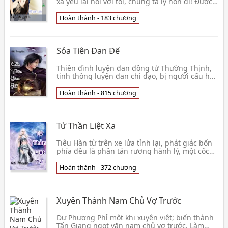
xã yêu lại nói với tôi, chúng ta ly hôn đi! Được
rồi, nếu muốn ly hôn, vậy ly hôn đi! Nhưng vì
sao, khi tôi muốn ly hôn thì, anh ta lại sống
Hoàn thành - 183 chương
chết không chịu vậy? Binh thư có 36 kế, trong
đại chiến ly hôn Tình Trạng : [Hoàn thành -
183] Nguồn : Sưu tầm Internet Tải về đọc
Sỏa Tiên Đan Đế
Offline Xem thêm »
Thiên đình luyện đan đồng tử Thường Thịnh,
tinh thông luyện đan chi đạo, bị người cấu hại
bị ép chuyển thế, không ngờ lại phụ thân vào
một cái kẻ ngu trên người, dứt khoát giả ngu
Hoàn thành - 815 chương
đứng đờ người ra đến
Tử Thần Liệt Xa
Tiêu Hàn từ trên xe lửa tỉnh lại, phát giác bốn
phía đều là phân tán rương hành lý, một cốc
mì ăn liền còn tại tỏa hơi nóng, nhưng là, trừ
hắn ngoại một người đều không có. Bốn phía
Hoàn thành - 372 chương
một đoàn hắc ám, n
Xuyên Thành Nam Chủ Vợ Trước
Dư Phương Phỉ một khi xuyên việt; biến thành
Tấn Giang ngọt văn nam chủ vợ trước. Làm