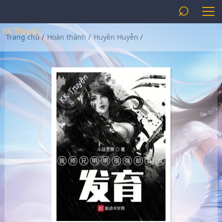
⌕
KK Truyện
Trang chủ
/
Hoàn thành
/
Huyền Huyễn
/