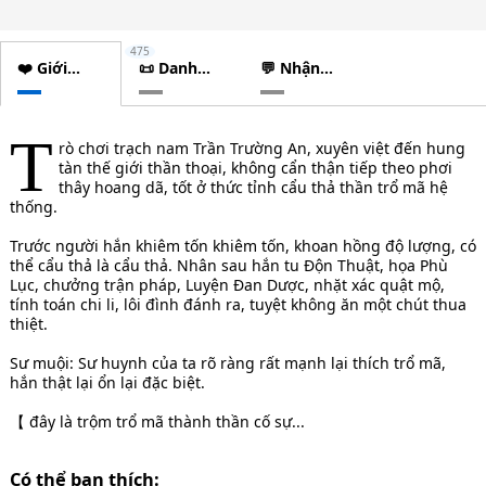
475
❤️ Giới
📜 Danh
💬 Nhận
thiệu
sách
xét
chương
T
rò chơi trạch nam Trần Trường An, xuyên việt đến hung
tàn thế giới thần thoại, không cẩn thận tiếp theo phơi
thây hoang dã, tốt ở thức tỉnh cẩu thả thần trổ mã hệ
thống.
Trước người hắn khiêm tốn khiêm tốn, khoan hồng độ lượng, có
thể cẩu thả là cẩu thả. Nhân sau hắn tu Độn Thuật, họa Phù
Lục, chưởng trận pháp, Luyện Đan Dược, nhặt xác quật mộ,
tính toán chi li, lôi đình đánh ra, tuyệt không ăn một chút thua
thiệt.
Sư muội: Sư huynh của ta rõ ràng rất mạnh lại thích trổ mã,
hắn thật lại ổn lại đặc biệt.
【 đây là trộm trổ mã thành thần cố sự...
Có thể bạn thích: