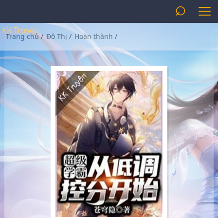
⌕
KK Truyện
Trang chủ
/
Đô Thị
/
Hoàn thành
/