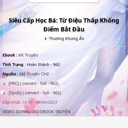
Siêu Cấp Học Bá: Từ Điệu Thấp Khống
Điểm Bắt Đầu
👦 Thương Khung Ẩn
Ebook
:
KK Truyện
Tình Trạng
: Hoàn thành - 962
Nguồn
:
Mê Truyện Chữ
[PRC] ( convert - full - 962)
[Epub] ( convert - full - 962)
Cập nhật:
10:17 - 09/04/2023
VIDEO DOWNLOAD EBOOK TRUYỆN