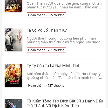
Quan Thần vượt qua dị thế giới, cùng một tên
phàm tục nữ tử yêu nhau ba năm. Thảo dân
xuất sinh, bối cảnh trống không, thiên tư phổ
thông. B👦 Già Nam
Hoàn thành - 325 chương
Ta Có Vô Số Thần Y Kỹ
Ngươi thành công học xong liền phụ nhân
phương toàn thư, chúc mừng ngươi lấy được
được Tôn Tư Mạc độ hảo cảm +5. Có thể đổi
Tôn Tư Mạc chẩn 👦 Giang Biên Ngư Ông
Hoàn thành - 701 chương
Tỷ Tỷ Của Ta Là Đại Minh Tinh
Mỗi năm tháng nào ngày nào đó, Họa Thủy tỷ
tỷ bỗng nhiên nói: "Ta muốn làm minh tinh."
Tần Trạch bình tĩnh nói: "Lão tỷ, ngươi muốn
được lão👦 Mại Báo Tiểu Lang Quân
Hoàn thành - 727 chương
Từ Kiếm Tông Tạp Dịch Bắt Đầu Đánh Dấu
Trở Thành Vô Địch Kiếm Tiên