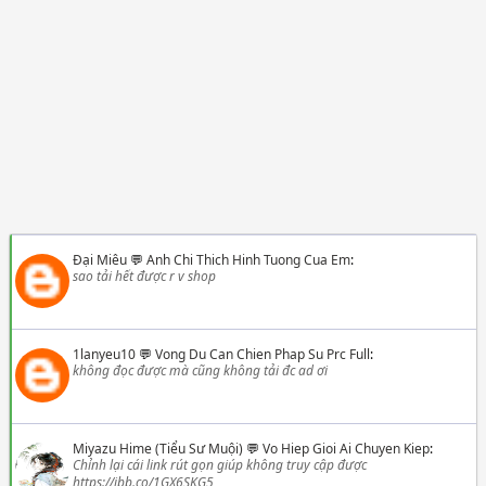
Đại Miêu
💬
Anh Chi Thich Hinh Tuong Cua Em
:
sao tải hết được r v shop
1lanyeu10
💬
Vong Du Can Chien Phap Su Prc Full
:
không đọc được mà cũng không tải đc ad ơi
Miyazu Hime (Tiểu Sư Muội)
💬
Vo Hiep Gioi Ai Chuyen Kiep
:
Chỉnh lại cái link rút gọn giúp không truy cập được
https://ibb.co/1GX6SKG5