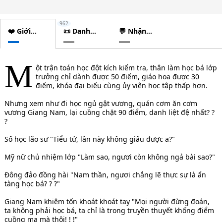
962
❤️ Giới
📜 Danh
💬 Nhận
thiệu
sách
xét
chương
M
ột trận toán học đột kích kiểm tra, thân làm học bá lớp
trưởng chỉ dành được 50 điểm, giáo hoa được 30
điểm, khóa đại biểu cùng ủy viên học tập thấp hơn.
Nhưng xem như đi học ngủ gật vương, quán cơm ăn cơm
vương Giang Nam, lại cuồng chặt 90 điểm, danh liệt đệ nhất? ?
?
Số học lão sư "Tiểu tử, lần này không giấu được a?"
Mỹ nữ chủ nhiệm lớp "Làm sao, ngươi còn không ngả bài sao?"
Đông đảo đồng hài "Nam thần, ngươi chẳng lẽ thực sự là ẩn
tàng học bá? ? ?"
Giang Nam khiêm tốn khoát khoát tay "Mọi người đừng đoán,
ta không phải học bá, ta chỉ là trong truyền thuyết khống điểm
cuồng ma mà thôi! ! !"