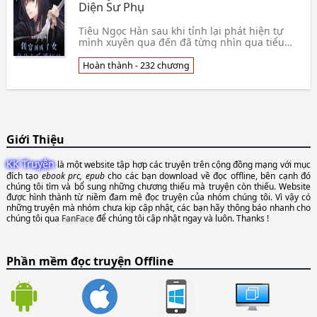
Diện Sư Phụ
Tiêu Ngọc Hàn sau khi tỉnh lại phát hiện tự
mình xuyên qua đến đã từng nhìn qua tiểu
thuyết « Vạn Cổ Nữ Đế » bên trong, trở thành
nữ chính B👦 Ngã Ái Hướng Tiểu Tả
Hoàn thành - 232 chương
Giới Thiệu
KK Truyện
là một website tập hợp các truyện trên cộng đồng mạng với mục
đích tạo
ebook prc, epub
cho các bạn download về đọc offline, bên cạnh đó
chúng tôi tìm và bổ sung những chương thiếu mà truyện còn thiếu. Website
được hình thành từ niềm đam mê đọc truyện của nhóm chúng tôi. Vì vậy có
những truyện mà nhóm chưa kịp cập nhật, các bạn hãy thông báo nhanh cho
chúng tôi qua
FanFace
để chúng tôi cập nhật ngay và luôn. Thanks !
Phần mềm đọc truyện Offline