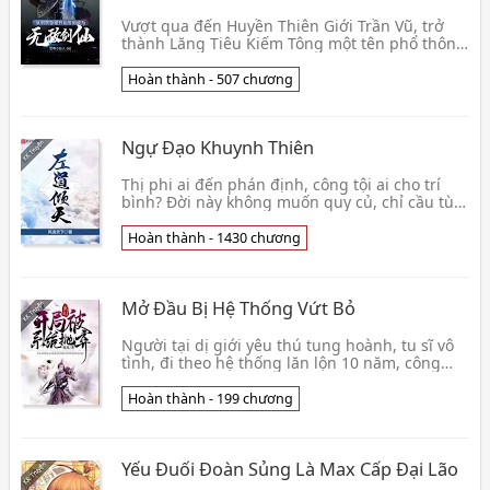
Vượt qua đến Huyền Thiên Giới Trần Vũ, trở
thành Lăng Tiêu Kiếm Tông một tên phổ thông
tạp dịch đệ tử, cũng thu được đánh dấu hệ
thống, chỉ 👦 Chí Tôn Tiểu Cuồng Nhân
Hoàn thành - 507 chương
Ngự Đạo Khuynh Thiên
Thị phi ai đến phán định, công tội ai cho trí
bình? Đời này không muốn quy củ, chỉ cầu tùy
tâm sở dục. Thiên cơ nắm trong tay, nhìn ta
ngang👦 Phong Lăng Thiên Hạ
Hoàn thành - 1430 chương
Mở Đầu Bị Hệ Thống Vứt Bỏ
Người tại dị giới yêu thú tung hoành, tu sĩ vô
tình, đi theo hệ thống lăn lộn 10 năm, công
pháp và bảo vật một kiện không được, hệ
thống lại👦 Cô Tinh
Hoàn thành - 199 chương
Yếu Đuối Đoàn Sủng Là Max Cấp Đại Lão