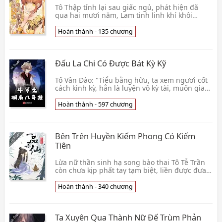
Tô Thập tỉnh lại sau giấc ngủ, phát hiện đã
qua hai mươi năm, Lam tinh linh khí khôi
phục, người trong huyền môn đều có thể vẽ
bùa thi chú, 👦 Trạch Miêu
Hoàn thành - 135 chương
Đấu La Chi Có Được Bát Kỳ Kỹ
Tố Vân Đào: "Tiểu bằng hữu, ta xem ngươi cốt
cách kinh kỳ, hẳn là luyện võ kỳ tài, muốn gia
nhập Võ Hồn Điện sao?" Mặc Lâm nhặt lên một
cái 👦 Liên Hải Đích Đại Học Sinh
Hoàn thành - 597 chương
Bên Trên Huyền Kiếm Phong Có Kiếm
Tiên
Lừa nữ thần sinh hạ song bào thai Tô Tễ Trần
còn chưa kịp phất tay tạm biệt, liền được đưa
đến thế giới khác. Tỉnh lại sau giấc ngủ tại cao
👦 Hư Cốc
Hoàn thành - 340 chương
Ta Xuyên Qua Thành Nữ Đế Trùm Phản