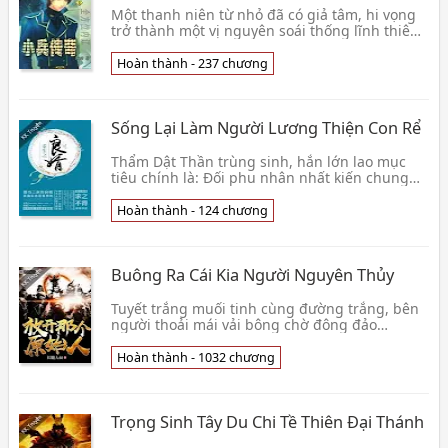
Một thanh niên từ nhỏ đã có giả tâm, hi vọng
trở thành một vị nguyên soái thống lĩnh thiên
binh vạn mã. Hắn nhận thấy, muốn làm
nguyên soái 👦 Huyền Vũ
Hoàn thành - 237 chương
Sống Lại Làm Người Lương Thiện Con Rể
Thẩm Dật Thần trùng sinh, hắn lớn lao mục
tiêu chính là: Đối phu nhân nhất kiến chung
tình, chống đỡ phu nhân thắt lưng (a không
đúng, vì ph👦 Cầu Chi Bất Đắc
Hoàn thành - 124 chương
Buông Ra Cái Kia Người Nguyên Thủy
Tuyết trắng muối tinh cùng đường trắng, bên
người thoải mái vải bông chờ đông đảo
thương phẩm, chất đầy Hắc Thạch bộ lạc sở
hữu kho hàng; mỹ👦 Trường Thối Đại Thúc
Hoàn thành - 1032 chương
Trọng Sinh Tây Du Chi Tề Thiên Đại Thánh