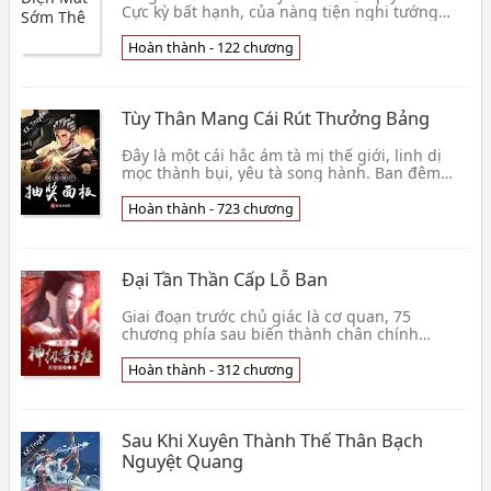
Cực kỳ bất hạnh, của nàng tiện nghi tướng
công là đại nhân vật phản diện. Vẫn là loại kia
điên c👦 Kim Thập Lục
Hoàn thành - 122 chương
Tùy Thân Mang Cái Rút Thưởng Bảng
Đây là một cái hắc ám tà mị thế giới, linh dị
mọc thành bụi, yêu tà song hành. Ban đêm
thường xuyên sẽ có người thấp giọng thì
thầm. Vô duyê👦 Tái Nhập Giang Hồ
Hoàn thành - 723 chương
Đại Tần Thần Cấp Lỗ Ban
Giai đoạn trước chủ giác là cơ quan, 75
chương phía sau biến thành chân chính
người! Phía trước vì nội dung cốt truyện cần
khả năng có chú
Hoàn thành - 312 chương
Sau Khi Xuyên Thành Thế Thân Bạch
Nguyệt Quang