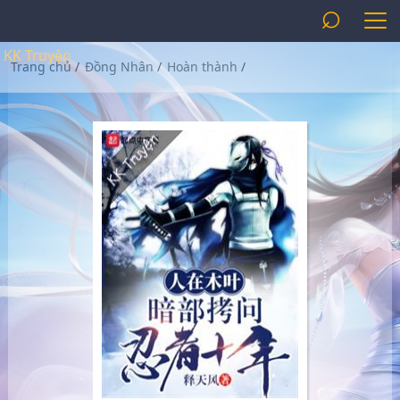
⌕
KK Truyện
Trang chủ
/
Đồng Nhân
/
Hoàn thành
/