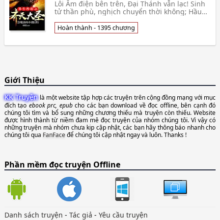
Lôi Âm điện bên trên, Đại Thánh vẫn lạc! Sinh
tử thần phù, nghịch chuyển thời không; Hầu
Vương bất khuất, nghịch thiên trở về! Chư
thiên thầ👦 Hội Ma Pháp Đích Tiểu Trư
Hoàn thành - 1395 chương
Giới Thiệu
KK Truyện
là một website tập hợp các truyện trên cộng đồng mạng với mục
đích tạo
ebook prc, epub
cho các bạn download về đọc offline, bên cạnh đó
chúng tôi tìm và bổ sung những chương thiếu mà truyện còn thiếu. Website
được hình thành từ niềm đam mê đọc truyện của nhóm chúng tôi. Vì vậy có
những truyện mà nhóm chưa kịp cập nhật, các bạn hãy thông báo nhanh cho
chúng tôi qua
FanFace
để chúng tôi cập nhật ngay và luôn. Thanks !
Phần mềm đọc truyện Offline
Danh sách truyện
-
Tác giả
-
Yêu cầu truyện