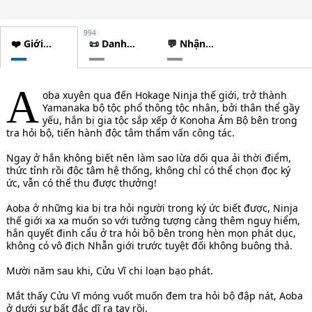
994
❤️ Giới
📜 Danh
💬 Nhận
thiệu
sách
xét
chương
A
oba xuyên qua đến Hokage Ninja thế giới, trở thành
Yamanaka bộ tộc phổ thông tộc nhân, bởi thân thể gầy
yếu, hắn bị gia tộc sắp xếp ở Konoha Ám Bộ bên trong
tra hỏi bộ, tiến hành độc tâm thẩm vấn công tác.
Ngay ở hắn không biết nên làm sao lừa dối qua ải thời điểm,
thức tỉnh rồi độc tâm hệ thống, không chỉ có thể chọn đọc ký
ức, vẫn có thể thu được thưởng!
Aoba ở những kia bị tra hỏi người trong ký ức biết được, Ninja
thế giới xa xa muốn so với tưởng tượng càng thêm nguy hiểm,
hắn quyết định cẩu ở tra hỏi bộ bên trong hèn mọn phát dục,
không có vô địch Nhẫn giới trước tuyệt đối không buông thả.
Mười năm sau khi, Cửu Vĩ chi loạn bạo phát.
Mắt thấy Cửu Vĩ móng vuốt muốn đem tra hỏi bộ đập nát, Aoba
ở dưới sự bất đắc dĩ ra tay rồi.