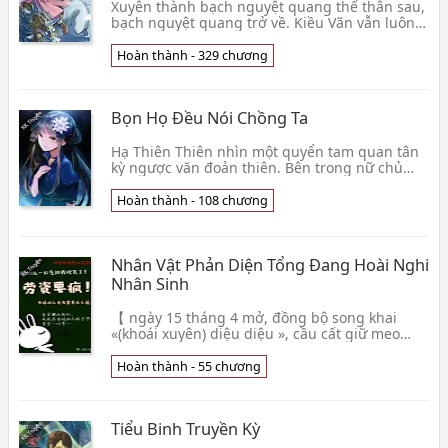
Xuyên thành bạch nguyệt quang thế thân sau,
bạch nguyệt quang trở về. Kiều Vãn vẫn luôn
minh bạch, chính mình là Côn Sơn phái tiểu sư
muội M👦 Thử Ninh
Hoàn thành - 329 chương
Bọn Họ Đều Nói Chồng Ta
Hạ Thiên Thiên nhìn một quyển tam quan tân
kỳ ngược văn đoản thiên. Bên trong nữ chủ
đem mình thân muội đụng thành thực vật
nhân, thượng vị 👦 Túy Dữ
Hoàn thành - 108 chương
Nhân Vật Phản Diện Tổng Đang Hoài Nghi
Nhân Sinh
【 ngày 15 tháng 4 mở, đồng bộ song khai
«(khoái xuyên) diệu diệu », cầu cất giữ meo
meo meo 】 PS: Nghe nói cái kia văn án có chút
sese, c👦 Bán Hạ Lương Lương
Hoàn thành - 55 chương
Tiểu Binh Truyền Kỳ