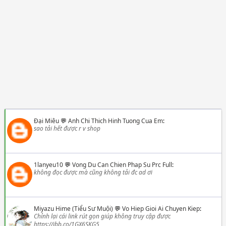
Đại Miêu
💬
Anh Chi Thich Hinh Tuong Cua Em
:
sao tải hết được r v shop
1lanyeu10
💬
Vong Du Can Chien Phap Su Prc Full
:
không đọc được mà cũng không tải đc ad ơi
Miyazu Hime (Tiểu Sư Muội)
💬
Vo Hiep Gioi Ai Chuyen Kiep
:
Chỉnh lại cái link rút gọn giúp không truy cập được
https://ibb.co/1GX6SKG5