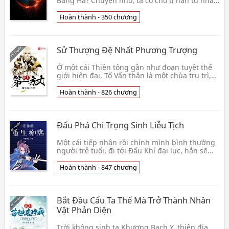
Băng Hà? Chuyện nhỏ, ta có chỗ tị nạn tư nhân
thiết bị đầy đủ, không lo ăn uống! Cái gì? Phía
sa👦 Bát Linh Hậu Gia Đình Chử Phụ
Hoàn thành - 350 chương
Sử Thượng Đệ Nhất Phương Trượng
Ở một cái Thiền tông gần như đoạn tuyệt thế
giới hiện đại, Tố Vấn thân là một chùa trụ trì,
phát triển chùa chiền, bồi dưỡng võ tăng, tổ
chứ👦 Tụ Lí Tiễn
Hoàn thành - 826 chương
Đấu Phá Chi Trọng Sinh Liễu Tịch
Một cái tiếp nhận rồi chính mình bình thường
người trẻ tuổi, đi tới Đấu Khí đại lục, hắn sẽ
tiếp tục bình thường, vẫn là nghịch thiên cải
mệ👦 Thủ Vọng Thanh Sơn
Hoàn thành - 847 chương
Bắt Đầu Cẩu Ta Thế Mà Trở Thành Nhân
Vật Phản Diện
Trời không sinh ta Khương Bạch Y, thiên địa