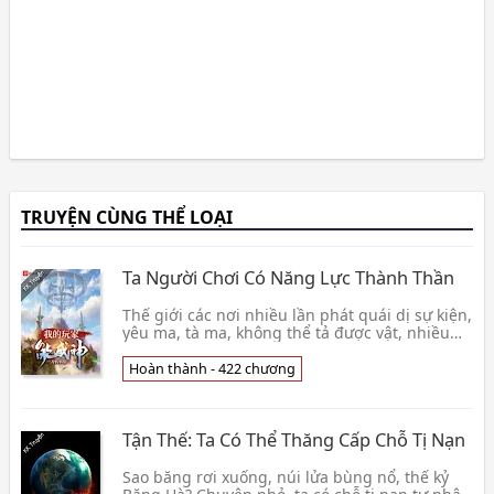
TRUYỆN CÙNG THỂ LOẠI
Ta Người Chơi Có Năng Lực Thành Thần
Thế giới các nơi nhiều lần phát quái dị sự kiện,
yêu ma, tà ma, không thể tả được vật, nhiều
lần ẩn hiện tại mọi người sinh hoạt bên trong.
👦 Một đao Chém Chém Chém
Hoàn thành - 422 chương
Tận Thế: Ta Có Thể Thăng Cấp Chỗ Tị Nạn
Sao băng rơi xuống, núi lửa bùng nổ, thế kỷ