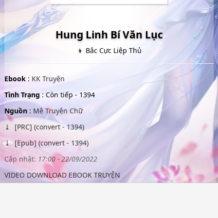
Hung Linh Bí Văn Lục
👦 Bắc Cực Liệp Thủ
Ebook
:
KK Truyện
Tình Trạng
: Còn tiếp - 1394
Nguồn
:
Mê Truyện Chữ
[PRC] (convert - 1394)
[Epub] (convert - 1394)
Cập nhật:
17:00 - 22/09/2022
VIDEO DOWNLOAD EBOOK TRUYỆN