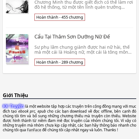
Chương Minh thu được giết địch có thể làm rơi
đồ hệ thống, từ một tên lính quèn trưởng
thành trở thành một Quân thống soái, tung
hoành Tam Q👦 Đông Lăng Ly Hỏa
Hoàn thành - 455 chương
Cẩu Tại Thâm Sơn Dưỡng Nữ Đế
Sư phụ lâm chung giành được hai nữ hài, thế
mà một cái là Hoàng nữ, một cái là tông môn
thiên tài thiếu nữ? Vội vàng tiếp nhận chưởng
môn Lâ👦 Nguyệt Dạ Lưu Hương
Hoàn thành - 289 chương
Giới Thiệu
KK Truyện
là một website tập hợp các truyện trên cộng đồng mạng với mục
đích tạo
ebook prc, epub
cho các bạn download về đọc offline, bên cạnh đó
chúng tôi tìm và bổ sung những chương thiếu mà truyện còn thiếu. Website
được hình thành từ niềm đam mê đọc truyện của nhóm chúng tôi. Vì vậy có
những truyện mà nhóm chưa kịp cập nhật, các bạn hãy thông báo nhanh cho
chúng tôi qua
FanFace
để chúng tôi cập nhật ngay và luôn. Thanks !