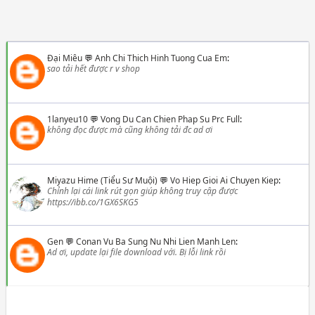
Đại Miêu
💬
Anh Chi Thich Hinh Tuong Cua Em
:
sao tải hết được r v shop
1lanyeu10
💬
Vong Du Can Chien Phap Su Prc Full
:
không đọc được mà cũng không tải đc ad ơi
Miyazu Hime (Tiểu Sư Muội)
💬
Vo Hiep Gioi Ai Chuyen Kiep
:
Chỉnh lại cái link rút gọn giúp không truy cập được
https://ibb.co/1GX6SKG5
Gen
💬
Conan Vu Ba Sung Nu Nhi Lien Manh Len
:
Ad ơi, update lại file download với. Bị lỗi link rồi