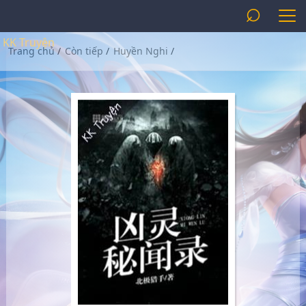
⌕
KK Truyện
Trang chủ
/
Còn tiếp
/
Huyền Nghi
/