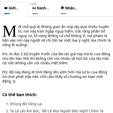
1394
❤️ Giới
📜 Danh
💬 Nhận
thiệu
sách
xét
chương
M
ột chỗ quỷ dị không gian ẩn núp lấy quá nhiều huyền
bí, nơi này tràn ngập nguy hiểm, trải rộng phân bố
nguy cơ, tử vong không có chỗ không ở, mà phàm là
tiến vào nơi này người sẽ chỉ tồn tại một loại ý nghĩ, kia chính là
sống đi xuống!
P/s: Ai đọc 2 bộ truyện trước của lão tác giả này mà bị cua đồng
cho lên bàn thờ thì không cần nói nhiều về bút lực của lão nữa
rồi nên không cần nói nhiều mệt thêm.
P/s: Bộ này đáng lẽ tính đăng lên sớm hơn mà sợ bị cua đồng
nó chơi phát nữa nên chờ cảm thấy số chương an toàn mới
đăng :))
Có thể bạn thích:
1. Khủng Bố Sống Lại
2. Ta Là Lão Âm Bức, Tất Cả Mọi Người Đều Nghĩ Chém Ta