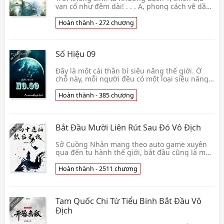
vạn cổ như đêm dài! . . . A, phong cách vẽ dần
dần làm sao có chút không đúng, bản công tử
nhưng👦 Thanh Sơn Lão Tựu Lão
Hoàn thành - 272 chương
Số Hiệu 09
Đây là một cái thần bí siêu năng thế giới. Ở
chỗ này, mỗi người đều có một loại siêu năng
nguyên tố. Nhưng mà, làm Hàn Phong xuất
hiện ở cái👦 Linh Hạ Cửu Thập Độ
Hoàn thành - 385 chương
Bắt Đầu Mười Liên Rút Sau Đó Vô Địch
Sở Cuồng Nhân mang theo auto game xuyên
qua đến tu hành thế giới, bắt đầu cũng là may
mắn rút liên tiếp 10 lần. Chúc mừng kí chủ rút
đến tru👦 Lưu Phong Tiếu
Hoàn thành - 2511 chương
Tam Quốc Chi Từ Tiểu Binh Bắt Đầu Vô
Địch