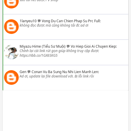
1lanyeu10
💬
Vong Du Can Chien Phap Su Prc Full
:
không đọc được mà cũng không tải đc ad ơi
Miyazu Hime (Tiểu Sư Muội)
💬
Vo Hiep Gioi Ai Chuyen Kiep
:
Chỉnh lại cái link rút gọn giúp không truy cập được
https://ibb.co/1GX6SKG5
Gen
💬
Conan Vu Ba Sung Nu Nhi Lien Manh Len
:
Ad ơi, update lại file download với. Bị lỗi link rồi