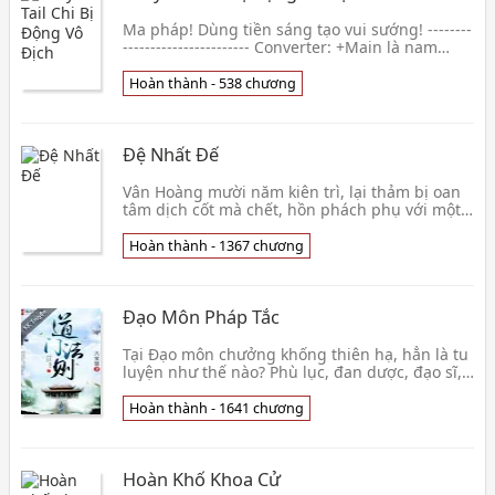
Ma pháp! Dùng tiền sáng tạo vui sướng! --------
----------------------- Converter: +Main là nam
trùng tên với mẹ của Ultear Milkovich. +Nội d
Hoàn thành - 538 chương
Đệ Nhất Đế
Vân Hoàng mười năm kiên trì, lại thảm bị oan
tâm dịch cốt mà chết, hồn phách phụ với một
đoạn kiếm cốt lên, nhập táng địa, xông cấm
khu, bồi dưỡng được vô số đại đế . . . Nhất
Hoàn thành - 1367 chương
sớm tỉnh mộng, trở lại thời kỳ thiếu niên, tu
kinh thế bá thể, chiến chư thiên vạn tộc, sở
đến chi chỗ đại đế cúi xuống thủ,
Đạo Môn Pháp Tắc
Tại Đạo môn chưởng khống thiên hạ, hẳn là tu
luyện như thế nào? Phù lục, đan dược, đạo sĩ,
linh yêu, lập đàn cầu khấn khoa nghi... Muốn
tu tiên, rất tốt, mời theo quét nhà cầu bắt đầu
Hoàn thành - 1641 chương
mà đi lên! Phù chiếu đến thời điểm, ngươi
phải đứng tại vị trí nào? Ba mươi sáu thiên vô
cực, ba ngàn thế giới Hồng👦 Bát Bảo Phạn
Hoàn Khố Khoa Cử