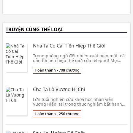
TRUYỆN CÙNG THỂ LOẠI
Nhà Ta Có Cái Tiên Hiệp Thế Giới
Trong phòng ngủ đột nhiên xuất hiện một toà
dẫn tới tiên hiệp thế giới cửa teleport! Mọi
người vì từ sau cửa tiết lộ một điểm linh khí mà
hoan hô nhảy nhót, Trương Thanh đã đi vào
Hoàn thành - 708 chương
cửa teleport, đi lãnh hội càng rộng lớn hơn
thiên địa. Trên địa cầu đám người vì tình cờ
sinh ra một viên linh thảo mà
Cha Ta Là Vương Hi Chi
Lớn tuổi nghiên cứu khoa học nhân viên
Vương Hiến, tại trong thực nghiệm bất hạnh
mất mạng. Tỉnh lại lần nữa, biến thành Thư
Thánh Vương Hi
Hoàn thành - 256 chương
Sau Khi Hoàng Đế Chết