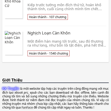
Kiếp trước tướng môn đích thứ tử, hoàn khố
thành tính, cuối cùng chính mình tìm chết.
Thật vất vả đạt được trọng sinh cơ hội, quyết
định sửa đổi lỗi lầm, lại bị trói định hố người
Hoàn thành - 107 chương
khoa cử hệ thống. Cha thừa tướng vui vẻ, thề
muốn dạy ra trạng nguyên nhi tử, cố tình
trong nhà có cái sủng cháu trai lã
Nghịch Loạn Càn Khôn
Một điểm hàn mang tới trước, sau đó thương
ra như long, như bôn lôi tật điện, phá hết thế
gian vạn đạo. Giữa trời thu có Chí Tôn Đế
Mạch, ch
Hoàn thành - 1540 chương
Giới Thiệu
KK Truyện
là một website tập hợp các truyện trên cộng đồng mạng với mục
đích tạo
ebook prc, epub
cho các bạn download về đọc offline, bên cạnh đó
chúng tôi tìm và bổ sung những chương thiếu mà truyện còn thiếu. Website
được hình thành từ niềm đam mê đọc truyện của nhóm chúng tôi. Vì vậy có
những truyện mà nhóm chưa kịp cập nhật, các bạn hãy thông báo nhanh cho
chúng tôi qua
FanFace
để chúng tôi cập nhật ngay và luôn. Thanks !