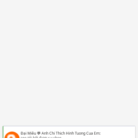
Đại Miêu
💬
Anh Chi Thich Hinh Tuong Cua Em
:
sao tải hết được r v shop