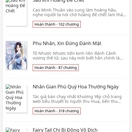
Cao Minh Thuần vào cung làm hoàng hậu,
nghe người ta nói chờ hoàng đế chết làm thái
hậu sẽ rất sướng. Bỗng nhiên, hoàng đế ra
ngoài săn bắn
Hoàn thành - 102 chương
Phu Nhân, Xin Đừng Đánh Mặt
Tô Nhược Nhược tiến kinh liền đánh Cảnh
vương thế tử, sau này mới biết hắn chính là
mình tương lai phu quân. . . Đêm tân hôn Chu
Duẫn Tu mắt
Hoàn thành - 87 chương
Nhân Gian Phú Quý Hoa Thường Ngày
Tác giả bán chạy nhất Khương Yếp chỗ trang
web tiểu thuyết bị người thu mua, bên thu
mua chính là nàng hữu danh vô thực kim chủ
lão công. Là
Hoàn thành - 318 chương
Fairy Tail Chi Bị Động Vô Địch