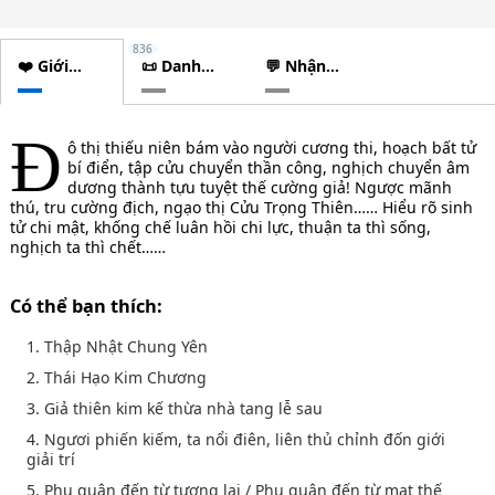
836
❤️ Giới
📜 Danh
💬 Nhận
thiệu
sách
xét
chương
Đ
ô thị thiếu niên bám vào người cương thi, hoạch bất tử
bí điển, tập cửu chuyển thần công, nghịch chuyển âm
dương thành tựu tuyệt thế cường giả! Ngược mãnh
thú, tru cường địch, ngạo thị Cửu Trọng Thiên…… Hiểu rõ sinh
tử chi mật, khống chế luân hồi chi lực, thuận ta thì sống,
nghịch ta thì chết……
Có thể bạn thích:
1. Thập Nhật Chung Yên
2. Thái Hạo Kim Chương
3. Giả thiên kim kế thừa nhà tang lễ sau
4. Ngươi phiến kiếm, ta nổi điên, liên thủ chỉnh đốn giới
giải trí
5. Phu quân đến từ tương lai / Phu quân đến từ mạt thế