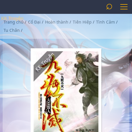
⌕
KK Truyện
Trang chủ
/
Cổ Đại
/
Hoàn thành
/
Tiên Hiệp
/
Tình Cảm
/
Tu Chân
/