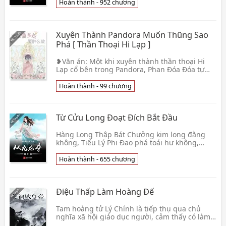
một cái 👦 Yến Sơn Hổ Phách
Hoàn thành - 952 chương
Xuyên Thành Pandora Muốn Thũng Sao
Phá [ Thần Thoại Hi Lạp ]
❥Văn án: Một khi xuyên thành thần thoại Hi
Lạp cổ bên trong Pandora, Phan Đóa Đóa tự
bế. Pandora? Đây không phải cái kia có tên
công cụ ngườ👦 Wtopia
Hoàn thành - 99 chương
Từ Cửu Long Đoạt Đích Bắt Đầu
Hàng Long Thập Bát Chưởng kim long đằng
không, Tiểu Lý Phi Đao phá toái hư không,
Chiến Thần Đồ Lục trấn áp quần hùng, võ giả
tung hoành, xe👦 Già Thái Cơ Đích Thất Lạc
Hoàn thành - 655 chương
Điệu Thấp Làm Hoàng Đế
Tam hoàng tử Lý Chính là tiếp thụ qua chủ
nghĩa xã hội giáo dục người, cảm thấy có làm
hay không hoàng đế cũng không đáng kể.