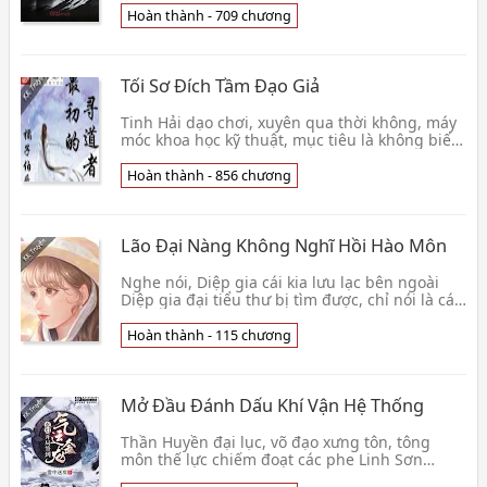
Nhưng là hắn c👦 Tùy Ngộ Giả
Hoàn thành - 709 chương
Tối Sơ Đích Tầm Đạo Giả
Tinh Hải dạo chơi, xuyên qua thời không, máy
móc khoa học kỹ thuật, mục tiêu là không biết
tinh thần đại hải! Ngàn năm về sau, chúng ta
là👦 Quất Tử Bá Tước
Hoàn thành - 856 chương
Lão Đại Nàng Không Nghĩ Hồi Hào Môn
Nghe nói, Diệp gia cái kia lưu lạc bên ngoài
Diệp gia đại tiểu thư bị tìm được, chỉ nói là cái
gì cũng không chịu hồi Diệp gia. Có người cố
👦 Mộng. Thiên Hàng
Hoàn thành - 115 chương
Mở Đầu Đánh Dấu Khí Vận Hệ Thống
Thần Huyền đại lục, võ đạo xưng tôn, tông
môn thế lực chiếm đoạt các phe Linh Sơn
thánh địa, vòng địa vi tôn, Hoàng quyền sa sút,