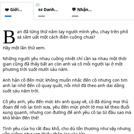
25
❤️ Giới
📜 Danh
💬 Nhận
thiệu
sách
xét
chương
B
ạn đã từng thử nắm tay người mình yêu, chạy trên phố
xá sầm uất một cách điên cuồng chưa?
Hãy một lần thử xem.
Những người yêu nhau cuồng nhiệt chỉ cần xa nhau một thời
gian cũng đã thấy bất an còn anh và cô mỗi người lại ở một
phương trời suốt mười sáu năm.
Anh hận cô đến mức không muốn nhắc đến cô nhưng con tim
anh lại nhớ đến cô quay quắt, nỗi nhớ đã theo anh dai dẳng
suốt sáu năm trời.
Cô yêu anh, yêu đến mức khi anh quay về, cô đã dùng mọi thủ
đoạn để nối lại tình xưa, yêu đến mức phớt lờ mọi kẻ theo đuổi
xung quanh, nhưng con đường để anh yêu cô lại từ đầu sao mà
khó khăn đến thế!
Tình yêu của họ rất đau khổ, cho dù tổn thương như vậy nhưng
vẫn giống như con thiêu thân lao vào lửa.