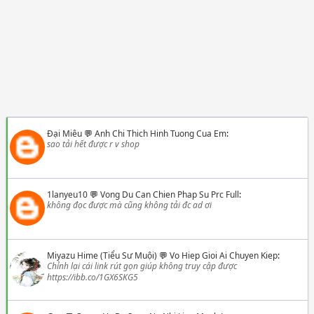
Đại Miêu
💬
Anh Chi Thich Hinh Tuong Cua Em
:
sao tải hết được r v shop
1lanyeu10
💬
Vong Du Can Chien Phap Su Prc Full
:
không đọc được mà cũng không tải đc ad ơi
Miyazu Hime (Tiểu Sư Muội)
💬
Vo Hiep Gioi Ai Chuyen Kiep
:
Chỉnh lại cái link rút gọn giúp không truy cập được
https://ibb.co/1GX6SKG5