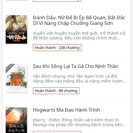
Đánh Dấu: Nữ Đế Bị Ép Bế Quan, Bất Đắc
Dĩ Vì Nàng Chấp Chưởng Giang Sơn
Xuyên việt huyền huyễn thế giới, trở thành nữ
đế thân vương. Đều còn không chính thức
động phòng, liền bị nữ đế báo cho muốn bế tử
quan, để 👦 Ngã Hội Trảo Tiểu Ngư
Hoàn thành - 238 chương
Sau Khi Sống Lại Ta Gả Cho Nịnh Thần
Vân Đình nhung nhớ Tần Nam Tinh cả đời.
Hàng đêm vào mộng đều là nàng mềm hương
mềm mại thân thể, quyến rũ kiều diễm dung
nhan, ướt át ửng đ👦 Thần Niên
Hoàn thành - 89 chương
Hogwarts Ma Đạo Hành Trình
(Harry · Potter đồng nhân văn) Kèm theo St.
Mungo ma pháp tổn thương bệnh trong bệnh
viện truyền đến một tiếng hài nhi khóc nỉ non,