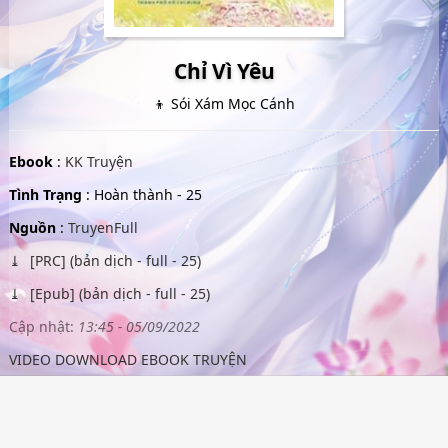
Chỉ Vì Yêu
👦 Sói Xám Mọc Cánh
Ebook
:
KK Truyện
Tình Trạng
: Hoàn thành - 25
Nguồn
:
TruyenFull
[PRC] (bản dịch - full - 25)
[Epub] (bản dịch - full - 25)
Cập nhật:
13:45 - 05/09/2022
VIDEO DOWNLOAD EBOOK TRUYỆN