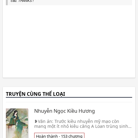
cầu. THANKS !
TRUYỆN CÙNG THỂ LOẠI
Nhuyễn Ngọc Kiều Hương
❥Văn án: Trước kiều nhuyễn mỹ mạo còn
mang một ít nhỏ kiêu căng A Loan trùng sinh,
nàng dự định đi báo cái ân, thuận tiện ôm một
cái kim đại👦 Nãi Du Hãm
Hoàn thành - 153 chương