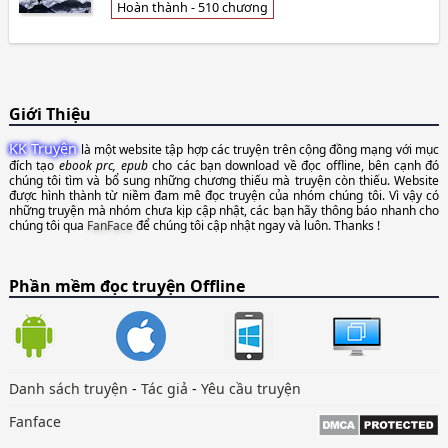
các đại Ho👦 An Thiên Mệnh
Hoàn thành - 510 chương
Giới Thiệu
KK Truyện
là một website tập hợp các truyện trên cộng đồng mạng với mục
đích tạo
ebook prc, epub
cho các bạn download về đọc offline, bên cạnh đó
chúng tôi tìm và bổ sung những chương thiếu mà truyện còn thiếu. Website
được hình thành từ niềm đam mê đọc truyện của nhóm chúng tôi. Vì vậy có
những truyện mà nhóm chưa kịp cập nhật, các bạn hãy thông báo nhanh cho
chúng tôi qua
FanFace
để chúng tôi cập nhật ngay và luôn. Thanks !
Phần mềm đọc truyện Offline
Danh sách truyện
-
Tác giả
-
Yêu cầu truyện
Fanface