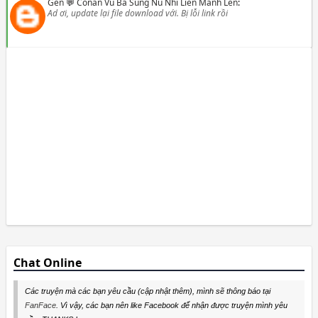
Gen
💬
Conan Vu Ba Sung Nu Nhi Lien Manh Len
:
Ad ơi, update lại file download với. Bị lỗi link rồi
Chat Online
Các truyện mà các bạn yêu cầu (cập nhật thêm), mình sẽ thông báo tại
FanFace
. Vì vậy, các bạn nên like Facebook để nhận được truyện mình yêu