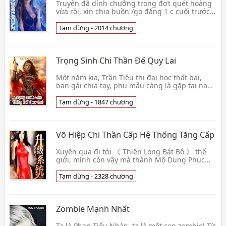
Truyện đã dính chưởng trong đợt quét hoàng
vừa rồi, xin chia buồn /go đăng 1 c cuối trước
khi bị del để thông báo ...👦 Ngượng Ngùng
Tiểu Ác Ma
Tạm dừng - 2014 chương
Trọng Sinh Chi Thần Đế Quy Lai
Một năm kia, Trần Tiêu thi đại học thất bại,
bạn gái chia tay, phụ mẫu càng là gặp tai nạn
xe cộ, song song bỏ mình. Trong tuyệt vọng
hắn 👦 Mã Giáp Thiên Vạn
Tạm dừng - 1847 chương
Võ Hiệp Chi Thần Cấp Hệ Thống Tăng Cấp
Xuyên qua đi tới 《 Thiên Long Bát Bộ 》 thế
giới, mình còn vậy mà thành Mộ Dung Phục
đại ca, Mộ Dung gia tộc Đại công tử... Không
quan hệ, 👦 Đại Thiên Tuổi
Tạm dừng - 2328 chương
Zombie Mạnh Nhất
Ta là Phan Tiểu Nhàn, ta là một con zombie! Từ