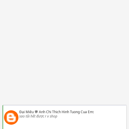
Đại Miêu
💬
Anh Chi Thich Hinh Tuong Cua Em
:
sao tải hết được r v shop