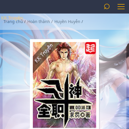
⌕
KK Truyện
Trang chủ
/
Hoàn thành
/
Huyền Huyễn
/