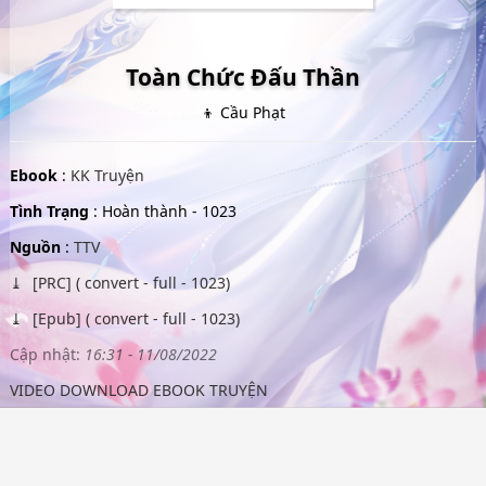
Toàn Chức Đấu Thần
👦 Cầu Phạt
Ebook
:
KK Truyện
Tình Trạng
: Hoàn thành - 1023
Nguồn
:
TTV
[PRC] ( convert - full - 1023)
[Epub] ( convert - full - 1023)
Cập nhật:
16:31 - 11/08/2022
VIDEO DOWNLOAD EBOOK TRUYỆN