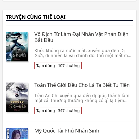
TRUYỆN CÙNG THỂ LOẠI
Vô Địch Từ Làm Đại Nhân Vật Phản Diện
Bắt Đầu
Khóc không ra nước mắt, xuyên qua đến Dị
Giới, dĩ nhiên là vai chính đối thủ một mất một
còn, thành bất chiết bất khấu đại nhân vật
phản diệ👦 Cuồng Dã Đích Ma Qua
Tạm dừng - 107 chương
Toàn Thế Giới Đều Cho Là Ta Biết Tu Tiên
Trần An Chi xuyên qua đến dị giới, thành làm
một cái thường thường không có gì lạ tiệm
sách lão bản, nhưng hắn bán đi sách giống
như đều biế👦 Bất Xuyên Cước Đích Hài
Tạm dừng - 347 chương
Mỹ Quốc Tài Phú Nhân Sinh