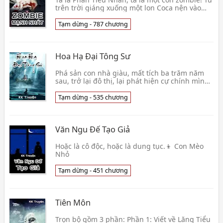
trên trời giáng xuống một lon Coca nện vào
Phan Tiểu Nhàn đầu, căn cứ cần cù tiết kiệm
tiết k👦 Vương Bào
Tạm dừng - 787 chương
Hoa Hạ Đại Tông Sư
Phá sản con nhà giàu, mất tích ba trăm năm
sau, trở lại đô thị, lại phát hiện cự chính mình
rời đi thời gian, chỉ qua ba tháng, học bá vị hô
👦 Âu Dương Ngọc Thanh
Tạm dừng - 535 chương
Văn Ngu Đế Tạo Giả
Hoặc là cô độc, hoặc là dung tục.👦 Con Mèo
Nhỏ
Tạm dừng - 451 chương
Tiên Môn
Trọn bộ gồm 3 phần: Phần 1: Viết về Lăng Tiểu