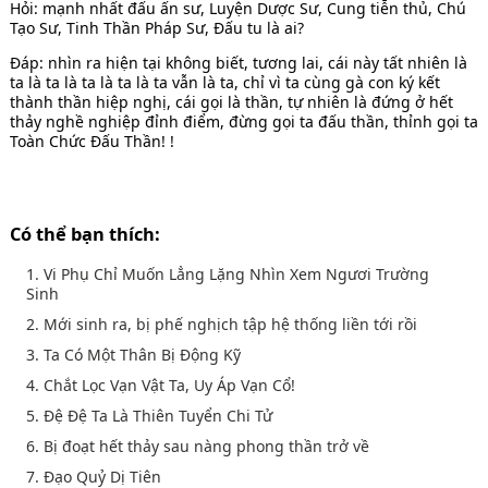
Hỏi: mạnh nhất đấu ấn sư, Luyện Dược Sư, Cung tiễn thủ, Chú
Tạo Sư, Tinh Thần Pháp Sư, Đấu tu là ai?
Đáp: nhìn ra hiện tại không biết, tương lai, cái này tất nhiên là
ta là ta là ta là ta là ta vẫn là ta, chỉ vì ta cùng gà con ký kết
thành thần hiệp nghị, cái gọi là thần, tự nhiên là đứng ở hết
thảy nghề nghiệp đỉnh điểm, đừng gọi ta đấu thần, thỉnh gọi ta
Toàn Chức Đấu Thần! !
Có thể bạn thích:
1. Vi Phụ Chỉ Muốn Lẳng Lặng Nhìn Xem Ngươi Trường
Sinh
2. Mới sinh ra, bị phế nghịch tập hệ thống liền tới rồi
3. Ta Có Một Thân Bị Động Kỹ
4. Chắt Lọc Vạn Vật Ta, Uy Áp Vạn Cổ!
5. Đệ Đệ Ta Là Thiên Tuyển Chi Tử
6. Bị đoạt hết thảy sau nàng phong thần trở về
7. Đạo Quỷ Dị Tiên