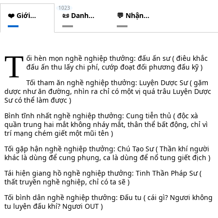
1023
❤️ Giới
📜 Danh
💬 Nhận
thiệu
sách
xét
chương
T
ối hèn mọn nghề nghiệp thưởng: đấu ấn sư ( điêu khắc
đấu ấn thu lấy chi phí, cướp đoạt đối phương đấu kỹ )
Tối tham ăn nghề nghiệp thưởng: Luyện Dược Sư ( gặm
dược như ăn đường, nhìn ra chỉ có một vị quá trâu Luyện Dược
Sư có thể làm được )
Bình tĩnh nhất nghề nghiệp thưởng: Cung tiễn thủ ( độc xà
quần trung hai mắt không nháy mắt, thân thể bất động, chỉ vì
trí mạng chém giết một mũi tên )
Tối gặp hận nghề nghiệp thưởng: Chú Tạo Sư ( Thần khí người
khác là dùng để cung phụng, ca là dùng để nổ tung giết địch )
Tái hiện giang hồ nghề nghiệp thưởng: Tinh Thần Pháp Sư (
thất truyền nghề nghiệp, chỉ có ta sẽ )
Tối bình dân nghề nghiệp thưởng: Đấu tu ( cái gì? Ngươi không
tu luyện đấu khí? Ngươi OUT )