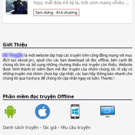
Ngư, một đứa trẻ kỳ lạ, trời sinh mang nhiều bí
ẩn, vừa chào đời liền mất đi mẫu thân, chẳng
b👦 Tà Nguyệt Lâu Chủ
Tạm dừng - 814 chương
Giới Thiệu
KK Truyện
là một website tập hợp các truyện trên cộng đồng mạng với mục
đích tạo
ebook prc, epub
cho các bạn download về đọc offline, bên cạnh đó
chúng tôi tìm và bổ sung những chương thiếu mà truyện còn thiếu. Website
được hình thành từ niềm đam mê đọc truyện của nhóm chúng tôi. Vì vậy có
những truyện mà nhóm chưa kịp cập nhật, các bạn hãy thông báo nhanh cho
chúng tôi qua
FanFace
để chúng tôi cập nhật ngay và luôn. Thanks !
Phần mềm đọc truyện Offline
Danh sách truyện
-
Tác giả
-
Yêu cầu truyện