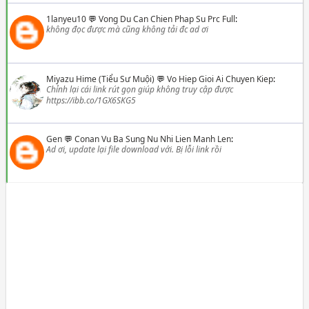
1lanyeu10
💬
Vong Du Can Chien Phap Su Prc Full
:
không đọc được mà cũng không tải đc ad ơi
Miyazu Hime (Tiểu Sư Muội)
💬
Vo Hiep Gioi Ai Chuyen Kiep
:
Chỉnh lại cái link rút gọn giúp không truy cập được
https://ibb.co/1GX6SKG5
Gen
💬
Conan Vu Ba Sung Nu Nhi Lien Manh Len
:
Ad ơi, update lại file download với. Bị lỗi link rồi