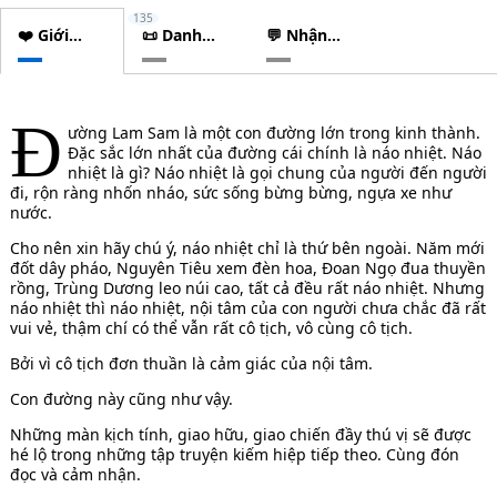
135
❤️ Giới
📜 Danh
💬 Nhận
thiệu
sách
xét
chương
Đ
ường Lam Sam là một con đường lớn trong kinh thành.
Đặc sắc lớn nhất của đường cái chính là náo nhiệt. Náo
nhiệt là gì? Náo nhiệt là gọi chung của người đến người
đi, rộn ràng nhốn nháo, sức sống bừng bừng, ngựa xe như
nước.
Cho nên xin hãy chú ý, náo nhiệt chỉ là thứ bên ngoài. Năm mới
đốt dây pháo, Nguyên Tiêu xem đèn hoa, Đoan Ngọ đua thuyền
rồng, Trùng Dương leo núi cao, tất cả đều rất náo nhiệt. Nhưng
náo nhiệt thì náo nhiệt, nội tâm của con người chưa chắc đã rất
vui vẻ, thậm chí có thể vẫn rất cô tịch, vô cùng cô tịch.
Bởi vì cô tịch đơn thuần là cảm giác của nội tâm.
Con đường này cũng như vậy.
Những màn kịch tính, giao hữu, giao chiến đầy thú vị sẽ được
hé lộ trong những tập truyện kiếm hiệp tiếp theo. Cùng đón
đọc và cảm nhận.