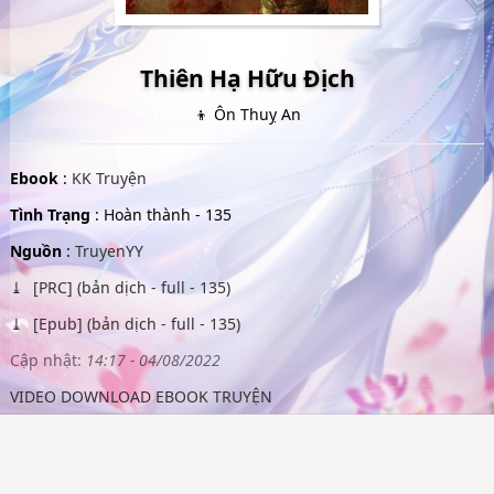
Thiên Hạ Hữu Địch
👦 Ôn Thuỵ An
Ebook
:
KK Truyện
Tình Trạng
: Hoàn thành - 135
Nguồn
:
TruyenYY
[PRC] (bản dịch - full - 135)
[Epub] (bản dịch - full - 135)
Cập nhật:
14:17 - 04/08/2022
VIDEO DOWNLOAD EBOOK TRUYỆN