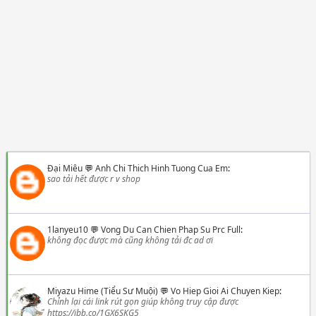
Đại Miêu
💬
Anh Chi Thich Hinh Tuong Cua Em
:
sao tải hết được r v shop
1lanyeu10
💬
Vong Du Can Chien Phap Su Prc Full
:
không đọc được mà cũng không tải đc ad ơi
Miyazu Hime (Tiểu Sư Muội)
💬
Vo Hiep Gioi Ai Chuyen Kiep
:
Chỉnh lại cái link rút gọn giúp không truy cập được
https://ibb.co/1GX6SKG5