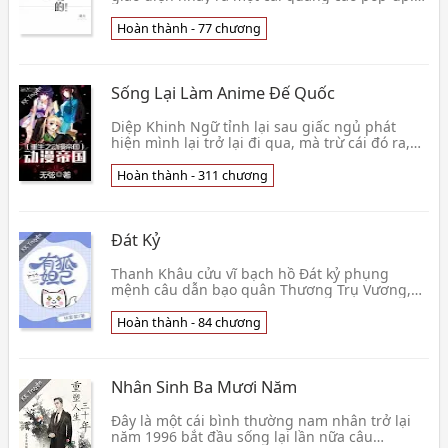
Phía trên là một cái RPG. 【 ngươi là một nữ
giả nam t👦 Thối Qua
Hoàn thành - 77 chương
Sống Lại Làm Anime Đế Quốc
Diệp Khinh Ngữ tỉnh lại sau giấc ngủ phát
hiện mình lại trở lại đi qua, mà trừ cái đó ra,
cái thế giới này lại vẫn xảy ra biến hóa
nghiêng t👦 Vô Huyền
Hoàn thành - 311 chương
Đát Kỷ
Thanh Khâu cửu vĩ bạch hồ Đát kỷ phụng
mệnh câu dẫn bạo quân Thương Trụ Vương,
mục đích là họa loạn Thương triều triều
cương, nhường nó tự c👦 Lâm Yến Ca
Hoàn thành - 84 chương
Nhân Sinh Ba Mươi Năm
Đây là một cái bình thường nam nhân trở lại
năm 1996 bắt đầu sống lại lần nữa câu