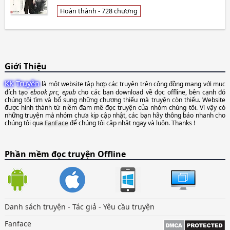
chuyện. Hắn gọi Trần Tử Nhĩ. Hắn có chút ít tự
tin, bình t👦 Hoàng Gia Cố Dong Miêu
Hoàn thành - 728 chương
Giới Thiệu
KK Truyện
là một website tập hợp các truyện trên cộng đồng mạng với mục
đích tạo
ebook prc, epub
cho các bạn download về đọc offline, bên cạnh đó
chúng tôi tìm và bổ sung những chương thiếu mà truyện còn thiếu. Website
được hình thành từ niềm đam mê đọc truyện của nhóm chúng tôi. Vì vậy có
những truyện mà nhóm chưa kịp cập nhật, các bạn hãy thông báo nhanh cho
chúng tôi qua
FanFace
để chúng tôi cập nhật ngay và luôn. Thanks !
Phần mềm đọc truyện Offline
Danh sách truyện
-
Tác giả
-
Yêu cầu truyện
Fanface