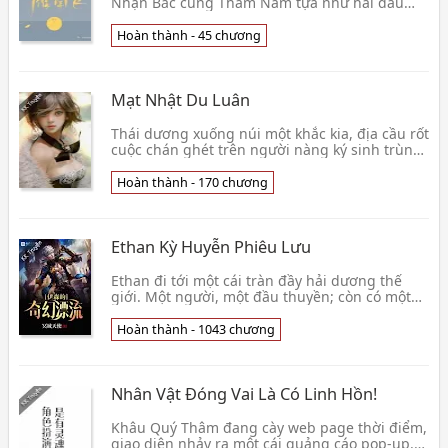
Nhạn Bắc cùng Thẩm Nam tựa như hai đầu
vĩnh viễn không thể tương giao đường thẳng
song song. Một cái xu👦 Úy Không
Hoàn thành - 45 chương
Mạt Nhật Du Luân
Thái dương xuống núi một khắc kia, địa cầu rốt
cuộc chán ghét trên người nàng ký sinh trùng
nhóm, vì xong hết mọi chuyện, đột nhiên nổ
tung.👦 Lesliya
Hoàn thành - 170 chương
Ethan Kỳ Huyễn Phiêu Lưu
Ethan đi tới một cái tràn đầy hải dương thế
giới. Một người, một đầu thuyền; còn có một
cái có thể xuyên qua vạn giới kim đồng hồ!
Đạp lên h👦 Minh Vực Thiên Sử
Hoàn thành - 1043 chương
Nhân Vật Đóng Vai Là Có Linh Hồn!
Khâu Quý Thâm đang cày web page thời điểm,
giao diện nhảy ra một cái quảng cáo pop-up.