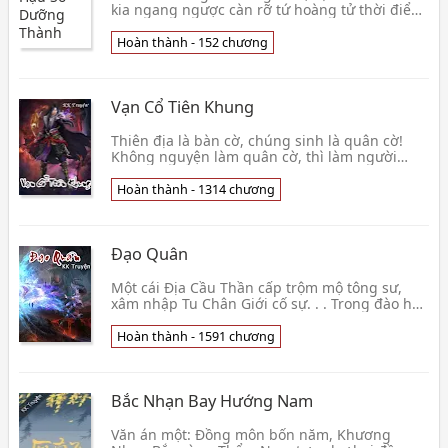
kia ngang ngược càn rỡ tứ hoàng tử thời điểm,
Hắn nghĩ trước tiên đem kiếp trước hoàng hậu
đ
Hoàn thành - 152 chương
Vạn Cổ Tiên Khung
Thiên địa là bàn cờ, chúng sinh là quân cờ!
Không nguyện làm quân cờ, thì làm người
đánh cờ! Cờ bại, thân tử đạo tiêu! Cờ thắng, vạ
👦 Quan Kỳ
Hoàn thành - 1314 chương
Đạo Quân
Một cái Địa Cầu Thần cấp trộm mộ tông sư,
xâm nhập Tu Chân Giới cố sự. . . Trong đào hoa
nguyên, có tiếng ca. Sơn ngoại thanh sơn,
bạch cốt 👦 Dược Thiên Sầu
Hoàn thành - 1591 chương
Bắc Nhạn Bay Hướng Nam
Văn án một: Đồng môn bốn năm, Khương