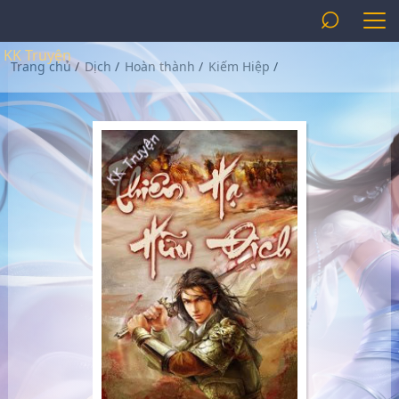
⌕
KK Truyện
Trang chủ
/
Dịch
/
Hoàn thành
/
Kiếm Hiệp
/