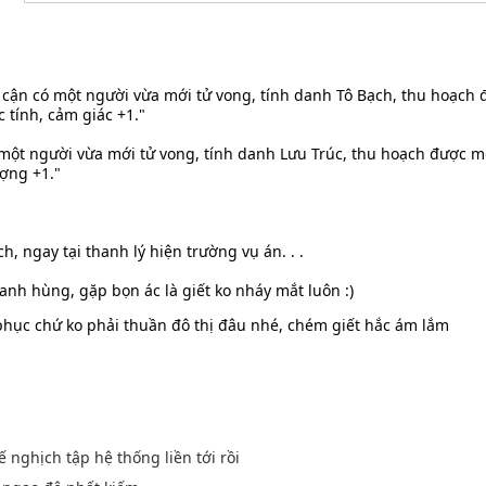
cận có một người vừa mới tử vong, tính danh Tô Bạch, thu hoạch
c tính, cảm giác +1."
một người vừa mới tử vong, tính danh Lưu Trúc, thu hoạch được 
lượng +1."
h, ngay tại thanh lý hiện trường vụ án. . .
anh hùng, gặp bọn ác là giết ko nháy mắt luôn :)
i phục chứ ko phải thuần đô thị đâu nhé, chém giết hắc ám lắm
ế nghịch tập hệ thống liền tới rồi