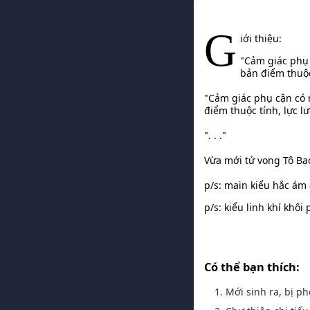
G
iới thiệu:
"Cảm giác phụ 
bản điểm thuộ
"Cảm giác phụ cận có 
điểm thuộc tính, lực 
". . ."
Vừa mới tử vong Tô Bạc
p/s: main kiểu hắc ám 
p/s: kiểu linh khí khô
Có thể bạn thích:
1. Mới sinh ra, bị ph