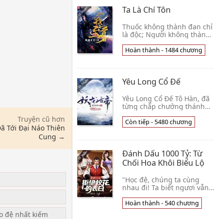
Bá Chủ
Ta Là Chí Tôn
Thuốc không thành đan chỉ
là độc; Người không thành
thần cuối cùng thành
không! . . . Thiên Đạo có
Hoàn thành - 1484 chương
thiếu, nhân gian bất bình;
hồng trần thế 👦 Phong
Lăng Thiên Hạ
Yêu Long Cổ Đế
Yêu Long Cổ Đế Tô Hàn, đã
từng chấp chưởng thánh
vực, trấn áp một thế, làm
Truyện cũ hơn
Ngân Hà tinh hệ đỉnh! Lại
Còn tiếp - 5480 chương
ã Tới Đại Náo Thiên
bởi vì dung hợp các đại tu
Cung →
vi cấp độ, t👦 Diêu Vọng
Nam Sơn
Đánh Dấu 1000 Tỷ: Từ
Chối Hoa Khôi Biểu Lộ
u
"Học đệ, chúng ta cùng
nhau đi! Ta biết ngươi vẫn
yêu thích ta, lần này cho
ngươi một cái cơ hội!" Hoa
Hoàn thành - 540 chương
khôi nói rằng. Giữa lúc Lâm
ạo đệ nhất kiếm
Dật mê m👦 Mặc Hoàng