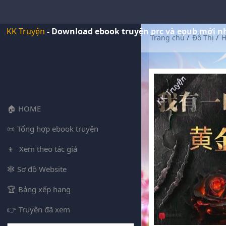
KK Truyện
- Download ebook truyện prc và epub mới n
Trang chủ
/
Đô Thị
/
H
HOME
Tổng hợp ebook truyện
Xem theo tác giả
Sơ đồ Website
Bảng xếp hạng
Truyện đã xem