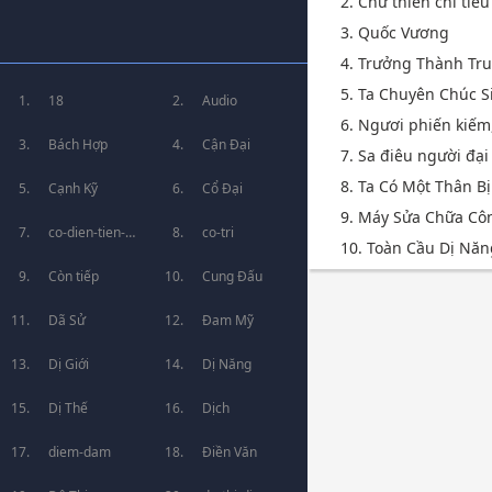
2. Chư thiên chi tiế
3. Quốc Vương
4. Trưởng Thành Tru
5. Ta Chuyên Chúc S
18
Audio
6. Ngươi phiến kiếm, 
Bách Hợp
Cận Đại
7. Sa điêu người đại
8. Ta Có Một Thân Bị
Cạnh Kỹ
Cổ Đại
9. Máy Sửa Chữa Cô
co-dien-tien-
co-tri
10. Toàn Cầu Dị Năn
hiep
Còn tiếp
Cung Đấu
Dã Sử
Đam Mỹ
Dị Giới
Dị Năng
Dị Thế
Dịch
diem-dam
Điền Văn