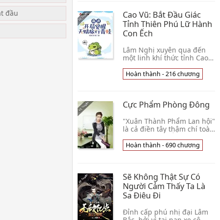
Thái Nhất
ắt đầu
Cao Vũ: Bắt Đầu Giác
Tỉnh Thiên Phú Lữ Hành
Con Ếch
Lâm Nghị xuyên qua đến
một linh khí thức tỉnh Cao
Võ Thế Giới, giác tỉnh thiên
phú, dĩ nhiên là một con lữ
Hoàn thành - 216 chương
hành con ếch. Lữ hành con
ếch qua👦 Tất Xuất Lão Oa
Cực Phẩm Phòng Đông
"Xuân Thành Phẩm Lan hội"
là cả điền tây thậm chí toàn
bộ Đông Nam Á đều rất nổi
danh một cái thịnh hội, mỗi
Hoàn thành - 690 chương
ba năm cử hành một lần,
mỗi giớ👦 Đại Đầu
Sẽ Không Thật Sự Có
Người Cảm Thấy Ta Là
Sa Điêu Đi
Đỉnh cấp phú nhị đại Lâm
Bắc, bởi vì tai nạn xe cộ