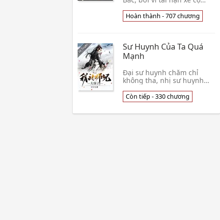
biến thành trí lực chướng
ngại bệnh nhân, tục xưng:
Hoàn thành - 707 chương
Ngu ngốc. Lúc này toàn cầu
dị biến, m👦 Nhất Thiên
Nhị Lưỡng Tửu
Sư Huynh Của Ta Quá
Mạnh
Đại sư huynh chăm chỉ
không tha, nhị sư huynh
tranh thủ thời gian tránh
tĩnh. Đại sư huynh được
Còn tiếp - 330 chương
xưng là thiên tài, nhị sư
huynh là môn phái 👦 Khả
Ninh