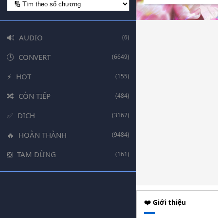
AUDIO
(6)
CONVERT
(6649)
HOT
(155)
CÒN TIẾP
(484)
DỊCH
(3167)
HOÀN THÀNH
(9484)
TẠM DỪNG
(161)
❤️ Giới thiệu