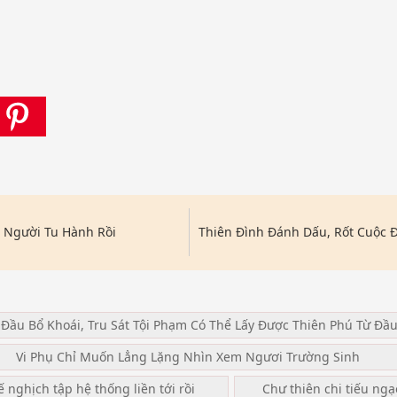
i Người Tu Hành Rồi
Thiên Đình Đánh Dấu, Rốt Cuộc Đ
 Đầu Bổ Khoái, Tru Sát Tội Phạm Có Thể Lấy Được Thiên Phú Từ Đầ
Vi Phụ Chỉ Muốn Lẳng Lặng Nhìn Xem Ngươi Trường Sinh
ế nghịch tập hệ thống liền tới rồi
Chư thiên chi tiếu ng