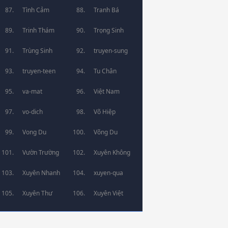
Tình Cảm
Tranh Bá
Trinh Thám
Trọng Sinh
Trùng Sinh
truyen-sung
truyen-teen
Tu Chân
va-mat
Việt Nam
vo-dich
Võ Hiệp
Vong Du
Võng Du
Vườn Trường
Xuyên Không
Xuyên Nhanh
xuyen-qua
Xuyên Thư
Xuyên Việt