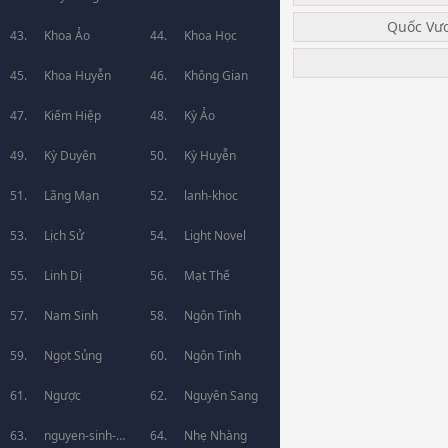
Quốc Vư
Khoa Ảo
Khoa Học
Khoa Huyễn
Không Gian
Kiếm Hiệp
Kỳ Ảo
Kỳ Duyên
Kỳ Huyễn
Lãng Mạn
lanh-khoc
Lịch Sử
Light Novel
Linh Dị
Mạt Thế
Nam Sinh
Ngôn Tình
Ngọt Sủng
Ngôn Tinh
Ngược
Nguyên Sang
nguyen-sinh-
Nhẹ Nhàng