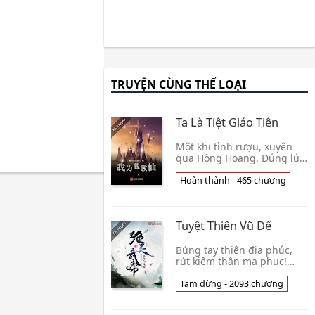
TRUYỆN CÙNG THỂ LOẠI
Ta Là Tiệt Giáo Tiên
Một khi tỉnh rượu, xuyên
qua Hồng Hoang. Đúng lúc
gặp Tam Thanh thu đồ,
Triệu Lãng bái tại Thông
Hoàn thành - 465 chương
Thiên giáo chủ môn hạ, trở
thành Tiệt Giáo 👦 Phấn
Đấu Đích Hùng Tể
Tuyệt Thiên Vũ Đế
Búng tay thiên địa phúc,
rút kiếm thần ma phục!
Tuyệt đại thần vương ngàn
năm sau tỉnh lại, phát một
Tạm dừng - 2093 chương
lời thiên hạ toàn kinh, trấn
phục cái t👦 Thương Thiên