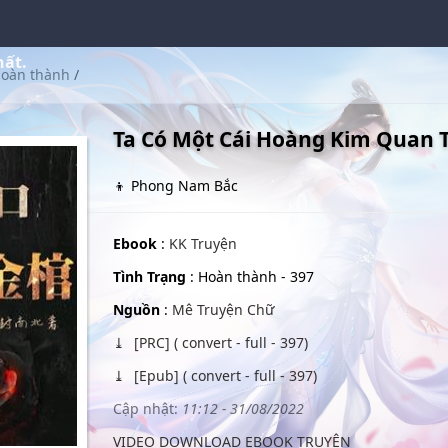
hất.
oàn thành
/
Ta Có Một Cái Hoàng Kim Quan T
👦 Phong Nam Bắc
Ebook
:
KK Truyện
Tình Trạng
: Hoàn thành - 397
Nguồn
:
Mê Truyện Chữ
[PRC] ( convert - full - 397)
[Epub] ( convert - full - 397)
Cập nhật:
11:12 - 31/08/2022
VIDEO DOWNLOAD EBOOK TRUYỆN