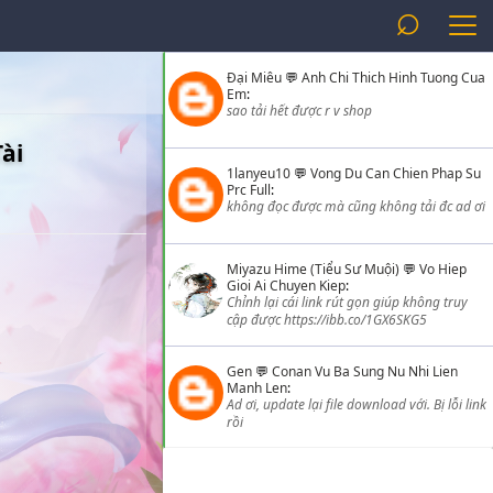
⌕
Đại Miêu
💬
Anh Chi Thich Hinh Tuong Cua
Em
:
sao tải hết được r v shop
ài
1lanyeu10
💬
Vong Du Can Chien Phap Su
Prc Full
:
không đọc được mà cũng không tải đc ad ơi
Miyazu Hime (Tiểu Sư Muội)
💬
Vo Hiep
Gioi Ai Chuyen Kiep
:
Chỉnh lại cái link rút gọn giúp không truy
cập được https://ibb.co/1GX6SKG5
Gen
💬
Conan Vu Ba Sung Nu Nhi Lien
Manh Len
:
Ad ơi, update lại file download với. Bị lỗi link
rồi