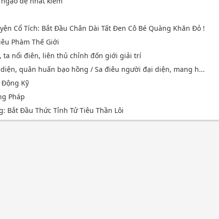
u ngạo đệ nhất kiếm
yện Cổ Tích: Bắt Đầu Chân Dài Tất Đen Cô Bé Quàng Khăn Đỏ !
iêu Phàm Thế Giới
ta nổi điên, liên thủ chỉnh đốn giới giải trí
 diện, quân huấn bạo hồng / Sa điêu người đại diện, mang h...
 Động Kỹ
ng Pháp
g: Bắt Đầu Thức Tỉnh Tử Tiêu Thần Lôi