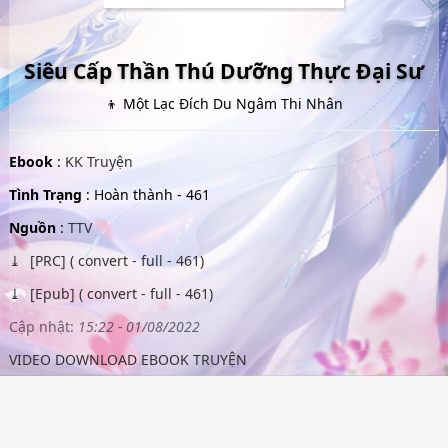
Siêu Cấp Thần Thú Dưỡng Thực Đại Sư
👦 Một Lạc Đích Du Ngâm Thi Nhân
Ebook
:
KK Truyện
Tình Trạng
: Hoàn thành - 461
Nguồn
:
TTV
[PRC] ( convert - full - 461)
[Epub] ( convert - full - 461)
Cập nhật:
15:22 - 01/08/2022
VIDEO DOWNLOAD EBOOK TRUYỆN