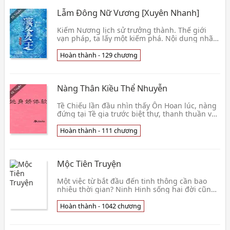
Lẫm Đông Nữ Vương [Xuyên Nhanh]
Kiếm Nương lịch sử trưởng thành. Thế giới
vạn pháp, ta lấy một kiếm phá. Nội dung nhãn
hiệu: Thiên chi kiêu tử xuyên nhanh sảng văn
thăng c👦 Tam Phân Lưu Hỏa
Hoàn thành - 129 chương
Nàng Thân Kiều Thể Nhuyễn
Tề Chiếu lần đầu nhìn thấy Ôn Hoan lúc, nàng
đứng tại Tề gia trước biệt thự, thanh thuần vô
tội, nhu nhu nhược nhược, một thân màu xanh
da t
Hoàn thành - 111 chương
Mộc Tiên Truyện
Một việc từ bắt đầu đến tinh thông cần bao
nhiêu thời gian? Ninh Hinh sống hai đời cũng
không biết đáp án; Từ vừa mới bắt đầu mơ mơ
màng màn
Hoàn thành - 1042 chương