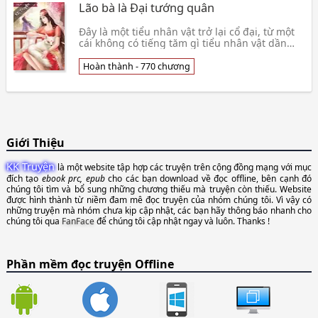
Lão bà là Đại tướng quân
Đây là một tiểu nhân vật trở lại cổ đại, từ một
cái không có tiếng tăm gì tiểu nhân vật dần
dần lớn dần làm người sinh người thắng dốc
lòng 👦 Yêu Nguyệt Bạch Hồ
Hoàn thành - 770 chương
Giới Thiệu
KK Truyện
là một website tập hợp các truyện trên cộng đồng mạng với mục
đích tạo
ebook prc, epub
cho các bạn download về đọc offline, bên cạnh đó
chúng tôi tìm và bổ sung những chương thiếu mà truyện còn thiếu. Website
được hình thành từ niềm đam mê đọc truyện của nhóm chúng tôi. Vì vậy có
những truyện mà nhóm chưa kịp cập nhật, các bạn hãy thông báo nhanh cho
chúng tôi qua
FanFace
để chúng tôi cập nhật ngay và luôn. Thanks !
Phần mềm đọc truyện Offline