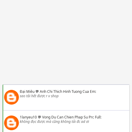
Đại Miêu
💬
Anh Chi Thich Hinh Tuong Cua Em
:
sao tải hết được r v shop
1lanyeu10
💬
Vong Du Can Chien Phap Su Prc Full
:
không đọc được mà cũng không tải đc ad ơi