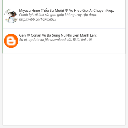
Miyazu Hime (Tiểu Sư Muội)
💬
Vo Hiep Gioi Ai Chuyen Kiep
:
Chỉnh lại cái link rút gọn giúp không truy cập được
https://ibb.co/1GX6SKG5
Gen
💬
Conan Vu Ba Sung Nu Nhi Lien Manh Len
:
Ad ơi, update lại file download với. Bị lỗi link rồi