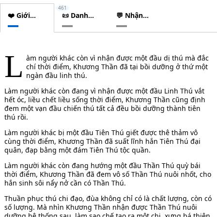
461
❤️ Giới
📜 Danh
💬 Nhận
thiệu
sách
xét
chương
L
àm người khác còn vì nhận được một đầu dị thú mà đắc
chí thời điểm, Khương Thần đã tại bồi dưỡng ở thứ một
ngàn đầu linh thú.
Làm người khác còn đang vì nhận được một đầu Linh Thú vắt
hết óc, liều chết liều sống thời điểm, Khương Thần cũng định
đem một vạn đầu chiến thú tất cả đều bồi dưỡng thành tiên
thú rồi.
Làm người khác bị một đầu Tiên Thú giết được thê thảm vô
cùng thời điểm, Khương Thần đã suất lĩnh hắn Tiên Thú đại
quân, đạp bằng một đám Tiên Thú tộc quần.
Làm người khác còn đang hướng một đầu Thần Thú quỳ bái
thời điểm, Khương Thần đã đem vô số Thần Thú nuôi nhốt, cho
hắn sinh sôi nẩy nở cần có Thần Thú.
Thuần phục thú chi đạo, đùa không chỉ có là chất lượng, còn có
số lượng. Mà nhìn Khương Thần nhận được Thần Thú nuôi
dưỡng hệ thống sau, làm sao chế tạo ra một chi, xưng bá thiên