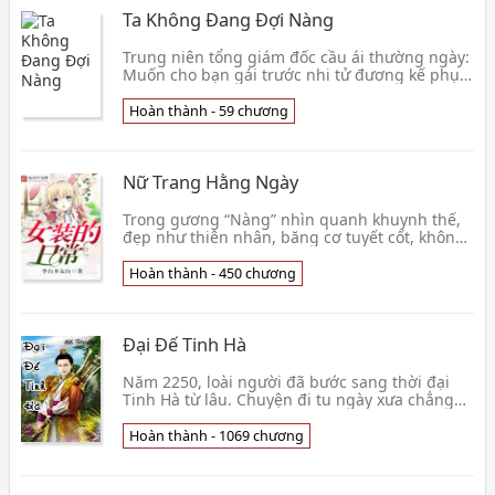
Ta Không Đang Đợi Nàng
Trung niên tổng giám đốc cầu ái thường ngày:
Muốn cho bạn gái trước nhi tử đương kế phụ!
Lạnh lẽo cứng rắn tình thâm tổng giám đốc vs
thướt
Hoàn thành - 59 chương
Nữ Trang Hằng Ngày
Trong gương “Nàng” nhìn quanh khuynh thế,
đẹp như thiên nhân, băng cơ tuyết cốt, không
chọc bụi bậm…… Sở Dịch vội vàng xốc lên váy,
rốt cuộc
Hoàn thành - 450 chương
Đại Đế Tinh Hà
Năm 2250, loài người đã bước sang thời đại
Tinh Hà từ lâu. Chuyện đi tu ngày xưa chẳng
những không xuống dốc, mà còn phát triển rất
hưng thị👦 Mộng Nhập Thần Cơ
Hoàn thành - 1069 chương