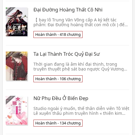
Đại Đường Hoàng Thất Cô Nhi
【 bay lô Trung Văn Võng cấp A ký kết tác
phẩm: Đại Đường hoàng thất con mồ côi ) đến
từ hậu thế thiếu niên, xuyên việt đến Trịnh
Quán năm đầ👦 Thanh Phạt Hoàng Tổ Phụ
Hoàn thành - 418 chương
Ta Lại Thành Tróc Quỷ Đại Sư
Thời gian đang là âm khí đại thịnh, trong
truyền thuyết phệ sát bạo ngược Quỷ Vương
sắp hiện thế, lòng người bàng hoàng, loạn thế
buông xuốn👦 Linh Lạc Thành Nê
Hoàn thành - 106 chương
Nữ Phụ Đều Ở Biến Đẹp
Studio ngoài ý muốn, thế thân diễn viên Tô Việt
Lê xuyên thấu phim truyền hình « thiên kim
phản công », biến thân cùng tên ác độc nữ
phụ Kịc
Hoàn thành - 134 chương