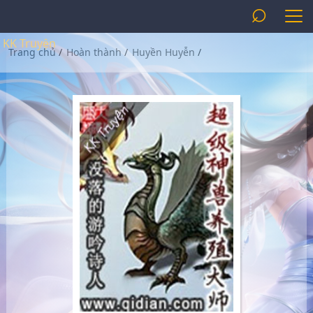
⌕
KK Truyện
Trang chủ
/
Hoàn thành
/
Huyền Huyễn
/