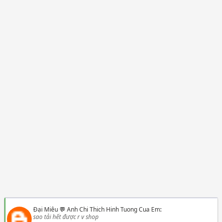
Đại Miêu
💬
Anh Chi Thich Hinh Tuong Cua Em
:
sao tải hết được r v shop