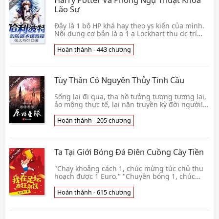
Lão Sư
Đây là 1 bộ HP khá hay theo ys kiến của mình.
Nội dung cơ bản là a 1 a Lockhart thu dc trí
nhớ của anh TQ nào đấy nên biết trước tương
lai v👦 Trương Đại Gia 01
Hoàn thành - 443 chương
Tùy Thân Có Nguyên Thủy Tinh Cầu
Sống lại đi qua, tha hồ tưởng tượng tương lai,
ảo mộng thực tế, lại nặn truyền kỳ đời người!
Đột nhiên có một cái thuộc về mình Nguyên
Thủy 👦 Thanh Long Tại Đông
Hoàn thành - 205 chương
Ta Tại Giới Bóng Đá Điên Cuồng Cày Tiền
"Chạy khoảng cách 1, chúc mừng túc chủ thu
hoạch được 1 Euro." "Chuyền bóng 1, chúc
mừng túc chủ thu hoạch được 200 Euro." "Cắt
bóng 1, chúc👦 Vương Đại Bố
Hoàn thành - 615 chương