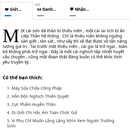
249
❤️ Giới
📜 Danh
💬 Nhận
thiệu
sách
xét
chương
M
ột cái sơn dã thần bí thiếu niên , một cái lai lịch bí ẩn
Liệp Thần hệ thống . Chỉ là thiếu niên không ngừng
săn giết , tàn sát , như vậy thì sẽ đạt được vô tận năng
lượng giá trị . Tại trước mặt thiếu niên , cái gọi là trở ngại , toàn
bộ không phải trở ngại . Đây là một cái nghịch tập nhiệt huyết
câu chuyện , cũng một đoạn thật đáng buồn có thể khóc tình
yêu truyền kỳ .
Có thể bạn thích:
1. Máy Sửa Chữa Công Pháp
2. Hỗn Độn Nghịch Thiên Quyết
3. Cực Phẩm Huyễn Thần
4. Dị Giới Chi Hắc Ám Toàn Chức Giả
5. Vi Phụ Chỉ Muốn Lẳng Lặng Nhìn Xem Ngươi Trường
Sinh