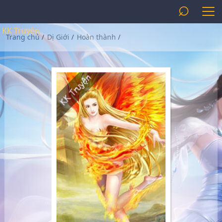
⌕
KK Truyện
Trang chủ
/
Dị Giới
/
Hoàn thành
/