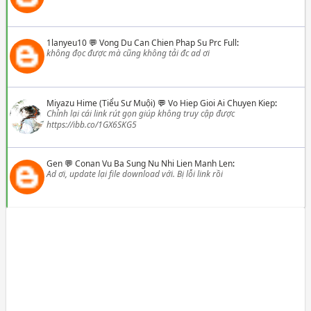
1lanyeu10
💬
Vong Du Can Chien Phap Su Prc Full
:
không đọc được mà cũng không tải đc ad ơi
Miyazu Hime (Tiểu Sư Muội)
💬
Vo Hiep Gioi Ai Chuyen Kiep
:
Chỉnh lại cái link rút gọn giúp không truy cập được
https://ibb.co/1GX6SKG5
Gen
💬
Conan Vu Ba Sung Nu Nhi Lien Manh Len
:
Ad ơi, update lại file download với. Bị lỗi link rồi