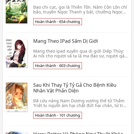
Đạo chi cực, gọi là Thiên Tôn. Nắm Côn Lôn chí
bảo, truyền Ngọc Thanh y bát, chưởng Ngọc
Hư Thiên Cung, là vì Đại Thiên Tôn.👦 Vô Cực
Thư Trùng
Hoàn thành - 654 chương
Mang Theo IPad Sấm Dị Giới
Mang theo ipad xuyên qua dị giới Diệp Thùy:
Ai nói cho ngươi và ta là ma đạo sư, ngươi gặp
ma đạo sư dùng ipad hận người sao? Ma Chú
Kiếm kỹ👦 Ly Hỏa Gia Nông Pháo
Hoàn thành - 603 chương
Sau Khi Thay Tỷ Tỷ Gả Cho Bệnh Kiều
Nhân Vật Phản Diện
Đã cứu nàng Nam Dương vương thế tử Thẩm
Triệt bị người ám hại chặt đứt hai chân, từ trời
quang trăng sáng cao quý công tử biến thành
người n👦 Nhị Kháp
Hoàn thành - 101 chương
Harry Potter Và Phòng Ngự Thuật Khóa