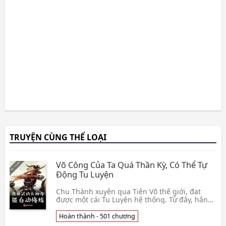
TRUYỆN CÙNG THỂ LOẠI
Võ Công Của Ta Quá Thần Kỳ, Có Thể Tự
Động Tu Luyện
Chu Thành xuyên qua Tiên Võ thế giới, đạt
được một cái Tu Luyện hệ thống. Từ đây, hắn
tu luyện tất cả công pháp, đều có thể tự động
tu luyện👦 Thần Kiến
Hoàn thành - 501 chương