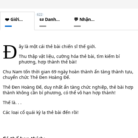
622
❤️ Giới
📜 Danh
💬 Nhận
thiệu
sách
xét
chương
Đ
ây là một cái thẻ bài chiến sĩ thế giới.
Thu thập vật liệu, cường hóa thẻ bài, tìm kiếm bí
phương, hợp thành thẻ bài!
Chu Nam tốn thời gian 69 ngày hoàn thành ẩn tàng thành tựu,
chuyển chức Thẻ Đen Hoàng Đế.
Thẻ Đen Hoàng Đế, duy nhất ẩn tàng chức nghiệp, thẻ bài hợp
thành không cần bí phương, có thể vô hạn hợp thành!
Thế là. . .
Các loại cổ quái kỳ lạ thẻ bài đến rồi!