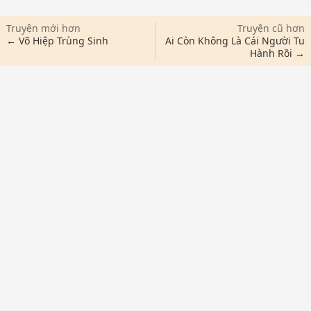
Truyện mới hơn
Truyện cũ hơn
← Võ Hiệp Trùng Sinh
Ai Còn Không Là Cái Người Tu
Hành Rồi →