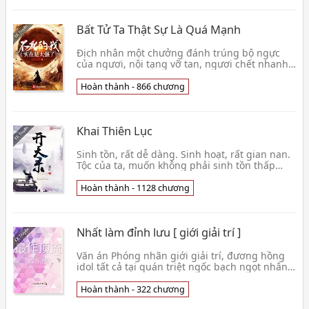
Bất Tử Ta Thật Sự Là Quá Mạnh
Địch nhân một chưởng đánh trúng bộ ngực
của ngươi, nội tạng vỡ tan, ngươi chết nhanh,
thân thể ngươi trong nháy mắt khôi phục,
đồng thời biế👦 Đường Tào Lão Sư
Hoàn thành - 866 chương
Khai Thiên Lục
Sinh tồn, rất dễ dàng. Sinh hoạt, rất gian nan.
Tộc của ta, muốn không phải sinh tồn thấp
hèn, mà là ngẩng đầu, cao ngạo sinh hoạt. Tộc
của 👦 Huyết Hồng
Hoàn thành - 1128 chương
Nhất làm đỉnh lưu [ giới giải trí ]
Văn án Phóng nhãn giới giải trí, đương hồng
idol tất cả tại quán triệt ngốc bạch ngọt nhân
thiết, tin tức thông bản thảo nghìn bài một
điệu 👦 Tam Vô Thị Manh Điểm
Hoàn thành - 322 chương