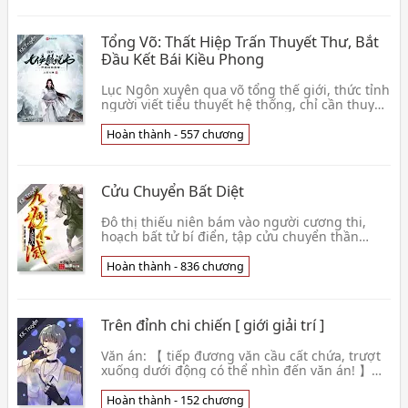
Tổng Võ: Thất Hiệp Trấn Thuyết Thư, Bắt
Đầu Kết Bái Kiều Phong
Lục Ngôn xuyên qua võ tổng thế giới, thức tỉnh
người viết tiểu thuyết hệ thống, chỉ cần thuyết
thư liền có ban thưởng, nhân khí càng cao ban
👦 Thượng Quan Đại Chùy
Hoàn thành - 557 chương
Cửu Chuyển Bất Diệt
Đô thị thiếu niên bám vào người cương thi,
hoạch bất tử bí điển, tập cửu chuyển thần
công, nghịch chuyển âm dương thành tựu
tuyệt thế cường 👦 Đại Hoang Tán Nhân
Hoàn thành - 836 chương
Trên đỉnh chi chiến [ giới giải trí ]
Văn án: 【 tiếp đương văn cầu cất chứa, trượt
xuống dưới động có thể nhìn đến văn án! 】
Nhìn chán hồ so xuân về tố nhân tuyển tú?
Nghe ghét ‘👦 Tam Vô Thị Manh Điểm
Hoàn thành - 152 chương