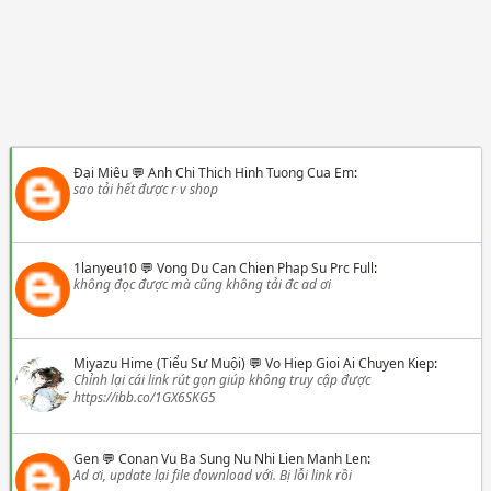
Đại Miêu
💬
Anh Chi Thich Hinh Tuong Cua Em
:
sao tải hết được r v shop
1lanyeu10
💬
Vong Du Can Chien Phap Su Prc Full
:
không đọc được mà cũng không tải đc ad ơi
Miyazu Hime (Tiểu Sư Muội)
💬
Vo Hiep Gioi Ai Chuyen Kiep
:
Chỉnh lại cái link rút gọn giúp không truy cập được
https://ibb.co/1GX6SKG5
Gen
💬
Conan Vu Ba Sung Nu Nhi Lien Manh Len
:
Ad ơi, update lại file download với. Bị lỗi link rồi