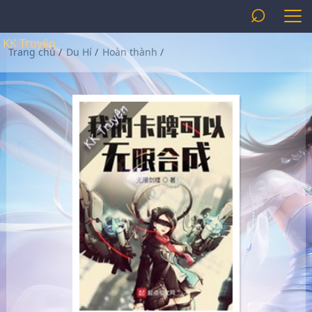
⌕
KK Truyện
Trang chủ
/
Du Hí
/
Hoàn thành
/