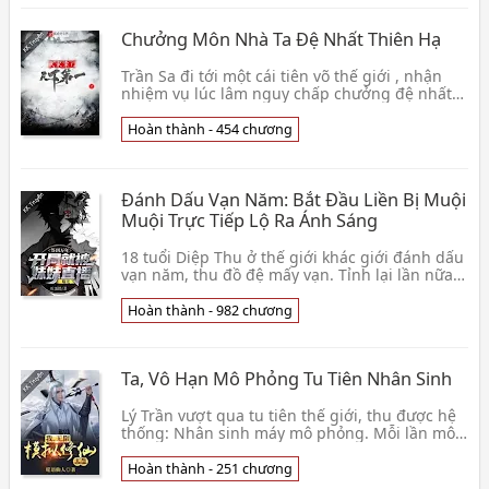
Chưởng Môn Nhà Ta Đệ Nhất Thiên Hạ
Trần Sa đi tới một cái tiên võ thế giới , nhận
nhiệm vụ lúc lâm nguy chấp chưởng đệ nhất
thiên hạ tông môn. Đời trước chưởng môn
trước khi c👦 Lộc Thực Bình
Hoàn thành - 454 chương
Đánh Dấu Vạn Năm: Bắt Đầu Liền Bị Muội
Muội Trực Tiếp Lộ Ra Ánh Sáng
18 tuổi Diệp Thu ở thế giới khác giới đánh dấu
vạn năm, thu đồ đệ mấy vạn. Tỉnh lại lần nữa,
rốt cuộc trở lại vạn năm trước rời đi thế giớ👦
Cật Đản Thát
Hoàn thành - 982 chương
Ta, Vô Hạn Mô Phỏng Tu Tiên Nhân Sinh
Lý Trần vượt qua tu tiên thế giới, thu được hệ
thống: Nhân sinh máy mô phỏng. Mỗi lần mô
phỏng kết thúc, đều sẽ có thể ở võ đạo cảnh
giới 👦 Nghệ Ngữ Tiên Nhân
Hoàn thành - 251 chương