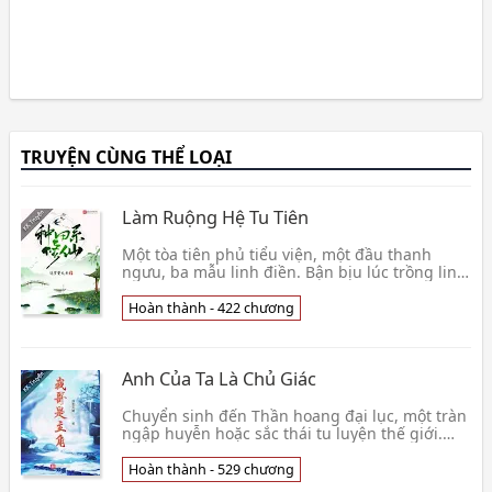
TRUYỆN CÙNG THỂ LOẠI
Làm Ruộng Hệ Tu Tiên
Một tòa tiên phủ tiểu viện, một đầu thanh
ngưu, ba mẫu linh điền. Bận bịu lúc trồng linh
điền, nhàn rỗi cưỡi thanh ngưu dạo bước,
không có v👦 Truy Mộng Huỳnh Hỏa Trùng
Hoàn thành - 422 chương
Anh Của Ta Là Chủ Giác
Chuyển sinh đến Thần hoang đại lục, một tràn
ngập huyễn hoặc sắc thái tu luyện thế giới.
Vốn tưởng rằng vẫn là bình thường cả đời,
nhưng ai 👦 Phù Sinh Hỏa Thụ
Hoàn thành - 529 chương