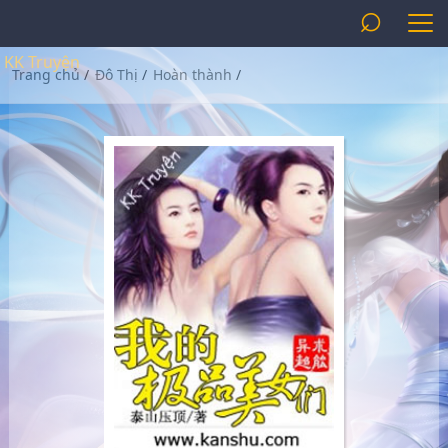
⌕
KK Truyện
Trang chủ
/
Đô Thị
/
Hoàn thành
/