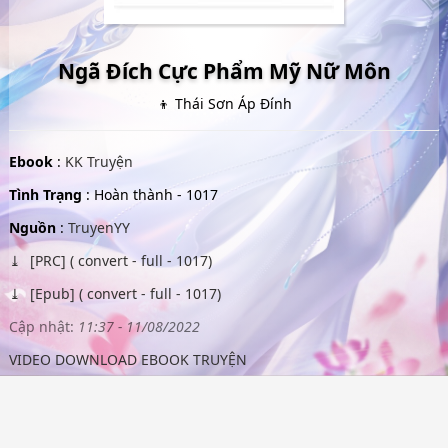
Ngã Đích Cực Phẩm Mỹ Nữ Môn
👦 Thái Sơn Áp Đính
Ebook
:
KK Truyện
Tình Trạng
: Hoàn thành - 1017
Nguồn
:
TruyenYY
[PRC] ( convert - full - 1017)
[Epub] ( convert - full - 1017)
Cập nhật:
11:37 - 11/08/2022
VIDEO DOWNLOAD EBOOK TRUYỆN