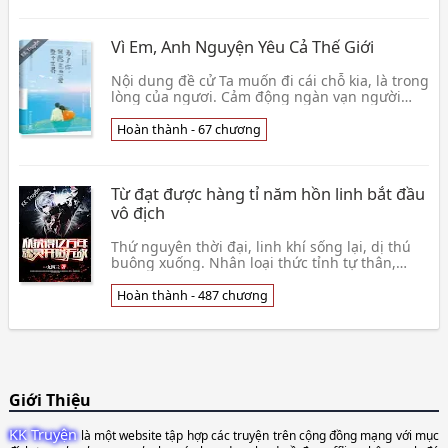
Vì Em, Anh Nguyện Yêu Cả Thế Giới
Nội dung đề cử Ta muốn đi cái chỗ kia, là trong
lòng của ngươi. Cảm động ngàn vạn người
chân ái tỏ tình chúng ta chưa từng như này tin
tưởng👦 Đường Gia Tam Thiếu
Hoàn thành - 67 chương
Từ đạt được hàng tỉ năm hồn linh bắt đầu
vô địch
Thứ nguyên thời đại, linh khí sống lại, dị thú
buông xuống. Nhân loại thức tỉnh tự thân,
đánh chết sao trời dị thú đạt được các loại hồn
lin👦 Nhất Cửu Tứ Tam
Hoàn thành - 487 chương
Giới Thiệu
KK Truyện
là một website tập hợp các truyện trên cộng đồng mạng với mục