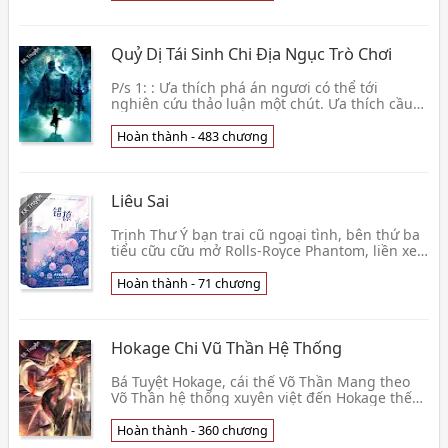
Quỷ Dị Tái Sinh Chi Địa Ngục Trò Chơi
P/s 1: : Ưa thích phá án ngươi có thể tới
nghiên cứu thảo luận một chút. Ưa thích cầu
sinh ngươi cũng có thể đến nghiên cứu thảo
luận một ch👦 Richard Đường Tăng
Hoàn thành - 483 chương
Liêu Sai
Trịnh Thư Ý bạn trai cũ ngoại tình, bên thứ ba
tiểu cữu cữu mở Rolls-Royce Phantom, liền xe
bảng số đều là phách lối liền số. Chia tay vài n
👦 Kiều Dao
Hoàn thành - 71 chương
Hokage Chi Vũ Thần Hệ Thống
Bá Tuyệt Hokage, cái thế Võ Thần Mang theo
Võ Thần hệ thống xuyên việt đến Hokage thế
giới, mở ra một đoạn không thể tầm thường so
sánh lữ h👦 Thanh Tuyết Diệp
Hoàn thành - 360 chương