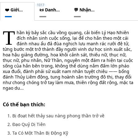
1017
❤️ Giới
📜 Danh
💬 Nhận
thiệu
sách
xét
chương
T
hần kỳ bảy sắc cầu vồng quang, cải biến Lý Hạo Nhiên
đích nhân sinh cuộc sống, lại để cho hắn theo một cái
đánh nhau ẩu đả đùa nghịch lưu manh rác rưởi đệ tử,
từng bước một trở thành đầy người vinh dự học sinh xuất sắc,
hoa hậu giảng đường, hoa khôi cảnh sát, thiếu nữ, thục nữ,
thục nữ, phu nhân, Nữ Thần, nguyên một đám ra hiện tại cuộc
sống của hắn bên trong, không thể dùng nắm đấm lớn pháo
xua đuổi, đành phải sử xuất nam nhân tuyệt chiêu —— bổng
đánh Thủy Liêm động, tung hoành sân trường đô thị, thay đổi
như chong chóng trở tay làm mưa, thiên rộng đất rộng, mặc ta
ngao du...
Có thể bạn thích:
1. Bị đoạt hết thảy sau nàng phong thần trở về
2. Đạo Quỷ Dị Tiên
3. Ta Có Một Thân Bị Động Kỹ