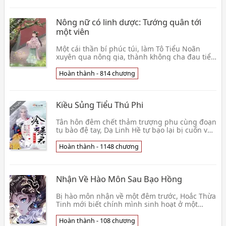
Nông nữ có linh dược: Tướng quân tới
một viên
Một cái thần bí phúc túi, làm Tô Tiểu Noãn
xuyên qua nông gia, thành không cha đau tiểu
đáng thương. Không quan hệ, tỷ có tu tiên hệ
thống n👦 Trường Minh Lạc
Hoàn thành - 814 chương
Kiều Sủng Tiểu Thú Phi
Tân hôn đêm chết thảm trượng phu cùng đoạn
tụ bào đệ tay, Dạ Linh Hề tự bạo lại bị cuốn vào
dị thời không, bi thôi biến thành một cái tiểu b
👦 Đàm Đài Kính
Hoàn thành - 1148 chương
Nhận Về Hào Môn Sau Bạo Hồng
Bị hào môn nhận về một đêm trước, Hoắc Thừa
Tinh mới biết chính mình sinh hoạt ở một
quyển sảng văn trong, trong sách nữ chủ sau
khi sống lạ👦 Lăng Độ
Hoàn thành - 108 chương