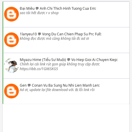
Đại Miêu
💬
Anh Chi Thich Hinh Tuong Cua Em
:
sao tải hết được r v shop
1lanyeu10
💬
Vong Du Can Chien Phap Su Prc Full
:
không đọc được mà cũng không tải đc ad ơi
Miyazu Hime (Tiểu Sư Muội)
💬
Vo Hiep Gioi Ai Chuyen Kiep
:
Chỉnh lại cái link rút gọn giúp không truy cập được
https://ibb.co/1GX6SKG5
Gen
💬
Conan Vu Ba Sung Nu Nhi Lien Manh Len
:
Ad ơi, update lại file download với. Bị lỗi link rồi