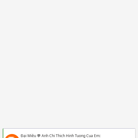
Đại Miêu
💬
Anh Chi Thich Hinh Tuong Cua Em
: