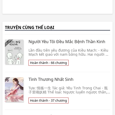
TRUYỆN CÙNG THỂ LOẠI
Người Yêu Tôi Đều Mắc Bệnh Thần Kinh
Lần đầu tiên yêu đương của Kiều Mạch: - Kiều
Mạch kết giao với nam bằng hữu. Hai người ở
cùng nhau. Và Kiều Mạch phát hiện, bạn trai
mình bị👦 Hữu Nhân Vô Phẩm
Hoàn thành - 66 chương
Tình Thương Nhất Sinh
Tựa: 情殇一生 Tác giả: Yêu Tinh Trong Chai - 瓶
子里嘀妖精 Thể loại: Ngược luyến ngược thân,
ân oán giang hồ, trả thù báo oán, nữ phẫn
nam trang, bi kị👦 Yêu Tinh Trong Chai
Hoàn thành - 37 chương