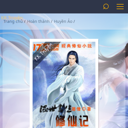
⌕
KK Truyện
Trang chủ
/
Hoàn thành
/
Huyền Ảo
/