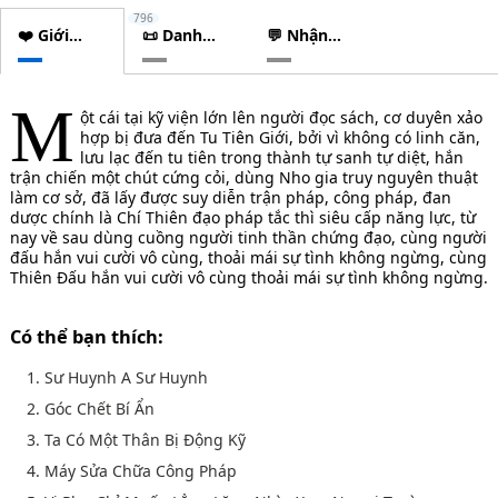
796
❤️ Giới
📜 Danh
💬 Nhận
thiệu
sách
xét
chương
M
ột cái tại kỹ viện lớn lên người đọc sách, cơ duyên xảo
hợp bị đưa đến Tu Tiên Giới, bởi vì không có linh căn,
lưu lạc đến tu tiên trong thành tự sanh tự diệt, hắn
trận chiến một chút cứng cỏi, dùng Nho gia truy nguyên thuật
làm cơ sở, đã lấy được suy diễn trận pháp, công pháp, đan
dược chính là Chí Thiên đạo pháp tắc thì siêu cấp năng lực, từ
nay về sau dùng cuồng người tinh thần chứng đạo, cùng người
đấu hắn vui cười vô cùng, thoải mái sự tình không ngừng, cùng
Thiên Đấu hắn vui cười vô cùng thoải mái sự tình không ngừng.
Có thể bạn thích:
1. Sư Huynh A Sư Huynh
2. Góc Chết Bí Ẩn
3. Ta Có Một Thân Bị Động Kỹ
4. Máy Sửa Chữa Công Pháp