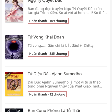
Ngự Tỷ Quyết Đấu
Bạn đang đọc truyện Ngự Tỷ Quyết Đấu của
tác giả Trình Xiển. So ai với ai hơn sao? So thế
nào bây giờ? Cả hai đều là ngự tỷ đích thực.
Nếu n👦 Trình Xiển
Hoàn thành - 109 chương
Tử Vong Khai Đoan
Tử vong…… Gần chỉ là bắt đầu!👦 Zhttty
Hoàn thành - 385 chương
Tứ Diệu Đế - Ajahn Sumedho
Đại Đức Ajahn Sumedho là một vị tu sĩ theo
tông phái Nguyên thủy của Phật Giáo, một
truyền thống rất thịnh hành ở Tích Lan và
Đông Nam á. Tr👦 Ajahn Sumedho
Hoàn thành - 12 chương
Bạn Cùng Phòng Là Tử Thần!