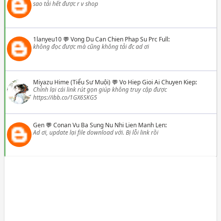
sao tải hết được r v shop
1lanyeu10
💬
Vong Du Can Chien Phap Su Prc Full
:
không đọc được mà cũng không tải đc ad ơi
Miyazu Hime (Tiểu Sư Muội)
💬
Vo Hiep Gioi Ai Chuyen Kiep
:
Chỉnh lại cái link rút gọn giúp không truy cập được
https://ibb.co/1GX6SKG5
Gen
💬
Conan Vu Ba Sung Nu Nhi Lien Manh Len
:
Ad ơi, update lại file download với. Bị lỗi link rồi