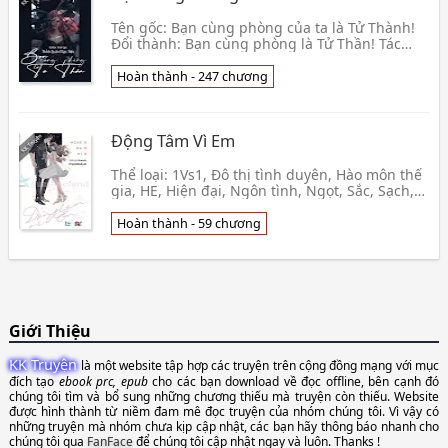
Tên gốc: Bạn cùng phòng của ta là Tử Thành!
Đổi thành: Bạn cùng phòng là Tử Thần! Tác
giả: Thỉnh Quân Mạc Tiếu. Thể loại: BHTT, Hiện
đại, li👦 Thỉnh Quân Mạc Tiếu
Hoàn thành - 247 chương
Động Tâm Vì Em
Thể loại: 1Vs1, Đô thị tình duyên, Hào môn thế
gia, HE, Hiện đại, Ngôn tình, Ngọt, Sắc, Sạch,
Sủng, Tổng chương: 59 Editor: L.A_Brandy
Desig👦 Nghê Đa Hỉ
Hoàn thành - 59 chương
Giới Thiệu
KK Truyện
là một website tập hợp các truyện trên cộng đồng mạng với mục
đích tạo
ebook prc, epub
cho các bạn download về đọc offline, bên cạnh đó
chúng tôi tìm và bổ sung những chương thiếu mà truyện còn thiếu. Website
được hình thành từ niềm đam mê đọc truyện của nhóm chúng tôi. Vì vậy có
những truyện mà nhóm chưa kịp cập nhật, các bạn hãy thông báo nhanh cho
chúng tôi qua
FanFace
để chúng tôi cập nhật ngay và luôn. Thanks !