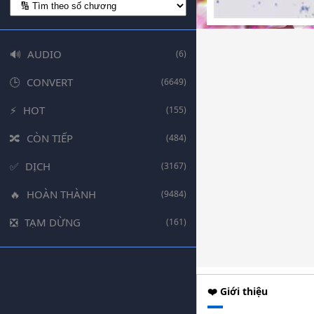
AUDIO
(6)
CONVERT
(6649)
HOT
(155)
CÒN TIẾP
(484)
DỊCH
(3167)
HOÀN THÀNH
(9484)
TẠM DỪNG
(161)
❤️ Giới thiệu