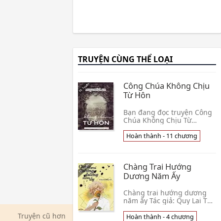
TRUYỆN CÙNG THỂ LOẠI
Công Chúa Không Chịu
Từ Hôn
Bạn đang đọc truyện Công
Chúa Không Chịu Từ
Hôn của tác giả Đại Viên Tử.
“Xuyên” đến Dị Thế Hoàng
Hoàn thành - 11 chương
Đồ – một cuốn tiểu thuyết
flop viết theo m👦 Đại Viên
Tử
Chàng Trai Hướng
Dương Năm Ấy
Chàng trai hướng dương
năm ấy Tác giả: Quy Lai Thể
loại: hiện đại, học đường,
Truyện cũ hơn
OE Độ dài: 4 chương Raw:
Hoàn thành - 4 chương