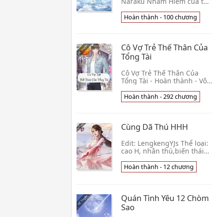
Naraku Nham Hiểm của tác
giả Lạc Thần Nguyệt viết về
câu chuyện xuyên qua rồi,
Hoàn thành - 100 chương
không muốn chết liền sống
xuôi theo thán👦 Lạc Thần
Nguyệt
Cô Vợ Trẻ Thế Thân Của
Tổng Tài
Cô Vợ Trẻ Thế Thân Của
Tổng Tài - Hoàn thành - Vô
Danh Giới thiệu truyện
ngôn tình hấp dẫn này:
Hoàn thành - 292 chương
Hôn lễ bi thảm nhất thế
giới này, không phải👦 Vô
Danh
Cùng Dã Thú HHH
Edit: LengkengYJs Thể loại:
cao H, nhân thú,biến thái
công x tự luyến xinh đẹp
thụ, 1×1, sinh tử văn …
Hoàn thành - 12 chương
Ở An Lỗ Đặc vương quốc, có
một quốc v👦 Ô Mông Tiểu
Yến
Quán Tình Yêu 12 Chòm
Sao