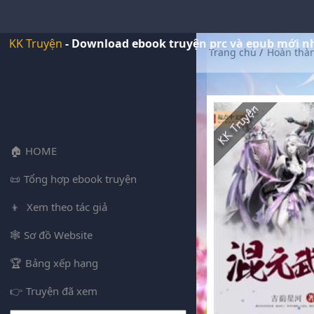
KK Truyện
- Download ebook truyện prc và epub mới n
Trang chủ
/
Hoàn thà
HOME
Tổng hợp ebook truyện
Xem theo tác giả
Sơ đồ Website
Bảng xếp hạng
Truyện đã xem