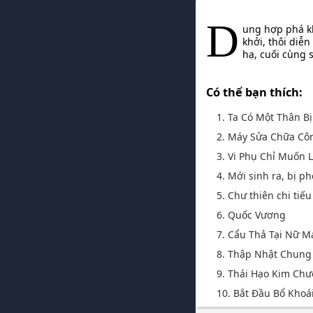
D
ung hợp phá k
khởi, thôi diễn
hạ, cuối cùng 
Có thể bạn thích:
1. Ta Có Một Thân Bị
2. Máy Sửa Chữa Cô
3. Vi Phụ Chỉ Muốn
4. Mới sinh ra, bị ph
5. Chư thiên chi tiế
6. Quốc Vương
7. Cẩu Thả Tại Nữ 
8. Thập Nhật Chung
9. Thái Hạo Kim Ch
10. Bắt Đầu Bổ Khoá