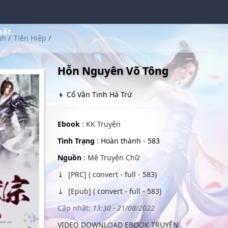
hất.
nh
/
Tiên Hiệp
/
Hỗn Nguyên Võ Tông
👦 Cổ Vận Tinh Hà Trứ
Ebook
:
KK Truyện
Tình Trạng
: Hoàn thành - 583
Nguồn
:
Mê Truyện Chữ
[PRC] ( convert - full - 583)
[Epub] ( convert - full - 583)
Cập nhật:
13:30 - 21/08/2022
VIDEO DOWNLOAD EBOOK TRUYỆN