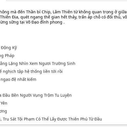
hông mà đến Thần bí Chip, Lâm Thiên từ không quan trọng ở giữa
 Thiên Địa, quét ngang thế gian hết thảy, trấn áp chỗ có đối thủ, v
sừng sững tại Võ Đạo đỉnh phong .
 Động Kỹ
ng Pháp
 Lẳng Lặng Nhìn Xem Ngươi Trường Sinh
ế nghịch tập hệ thống liền tới rồi
u ngạo đệ nhất kiếm
Ma Đầu Bên Người Vụng Trộm Tu Luyện
 Yên
ương
i, Tru Sát Tội Phạm Có Thể Lấy Được Thiên Phú Từ Đầu