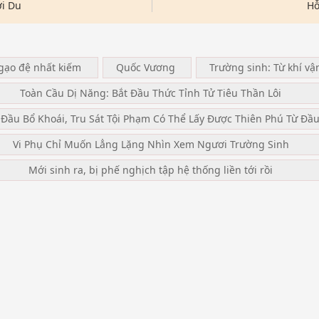
i Du
Hỗ
ngạo đệ nhất kiếm
Quốc Vương
Trường sinh: Từ khí vậ
Toàn Cầu Dị Năng: Bắt Đầu Thức Tỉnh Tử Tiêu Thần Lôi
 Đầu Bổ Khoái, Tru Sát Tội Phạm Có Thể Lấy Được Thiên Phú Từ Đầ
Vi Phụ Chỉ Muốn Lẳng Lặng Nhìn Xem Ngươi Trường Sinh
Mới sinh ra, bị phế nghịch tập hệ thống liền tới rồi