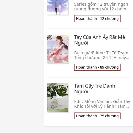
Series gồm 12 truyện ngắn
tương đương với 12 chòm
sao Cung hoàng đạo.
Editor: tieucute (Hạ Cẩm
Hoàn thành - 12 chương
Vân) Văn án — Bởi vì anh
thích em nên anh bằn👦
Tam Nguyệt Đào Hoa Tuyết
Tay Của Anh Ấy Rất Mê
Người
Dịch giả/Editor: Tê Tê Team
Tổng chương: 85 1. Ai nấy
đều nói Giang Ký Minh cao
lãnh, ban đầu Tống Phưởng
Hoàn thành - 89 chương
cũng giơ hai tay hai chân
đồng ý. 👦 Thất Lý Tầm
Tám Gậy Tre Đánh
Người
Edit: Mỏng Văn án: Giản Tây
Khê: Tôi với Lý Hành? Tám
gậy tre cũng đánh không
tới đó. Lý Hành: A. Mấy
Hoàn thành - 75 chương
trang ăn cắp cút ra khỏi
nhà Mỏng đi G👦 Lai Phất