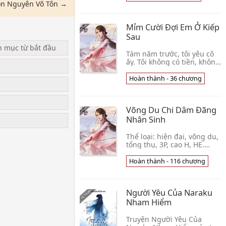
Yên Yên Chuyển ngữ: Nhật
n Nguyên Võ Tôn →
Chiêu Biên t👦 Quy Lai
Mỉm Cười Đợi Em Ở Kiếp
Sau
n mục từ bắt đầu
Tám năm trước, tôi yêu cô
ấy. Tôi không có tiền, không
thể lo cho em. Vì vậy cô gái
thực dụng ấy đã thẳng
Hoàn thành - 36 chương
u
thừng nói: “Chúng ta không
hợp nha👦 Deadhole
Võng Du Chi Dâm Đãng
Nhân Sinh
Thể loại: hiện đại, võng du,
tổng thụ, 3P, cao H, HE.
Edit: 7days aka 7 Một câu
chuyện bắt đầu từ
Hoàn thành - 116 chương
một otaku cô đơn….Em nó
râm rê, biến thái…👦 Tự
Phong
Người Yêu Của Naraku
Nham Hiểm
Truyện Người Yêu Của