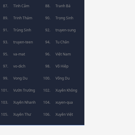
Tình Cảm
Tranh Bá
Trinh Thám
Trọng Sinh
Trùng Sinh
truyen-sung
truyen-teen
Tu Chân
va-mat
Việt Nam
vo-dich
Võ Hiệp
Vong Du
Võng Du
Vườn Trường
Xuyên Không
Xuyên Nhanh
xuyen-qua
Xuyên Thư
Xuyên Việt