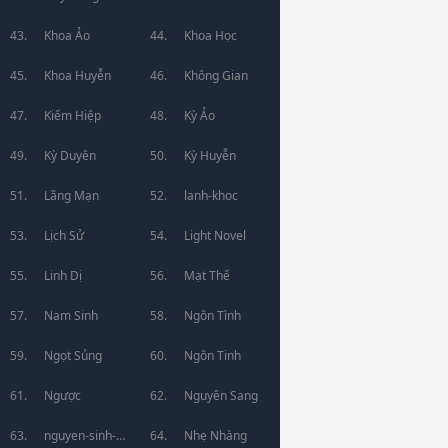
Khoa Ảo
Khoa Học
Khoa Huyễn
Không Gian
Kiếm Hiệp
Kỳ Ảo
Kỳ Duyên
Kỳ Huyễn
Lãng Mạn
lanh-khoc
Lịch Sử
Light Novel
Linh Dị
Mạt Thế
Nam Sinh
Ngôn Tình
Ngọt Sủng
Ngôn Tinh
Ngược
Nguyên Sang
nguyen-sinh-
Nhẹ Nhàng