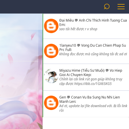
⌕
Đại Miêu
💬
Anh Chi Thich Hinh Tuong Cua
Em
:
sao tải hết được r v shop
1lanyeu10
💬
Vong Du Can Chien Phap Su
Prc Full
:
không đọc được mà cũng không tải đc ad ơi
Miyazu Hime (Tiểu Sư Muội)
💬
Vo Hiep
Gioi Ai Chuyen Kiep
:
Chỉnh lại cái link rút gọn giúp không truy
cập được https://ibb.co/1GX6SKG5
Gen
💬
Conan Vu Ba Sung Nu Nhi Lien
Manh Len
:
Ad ơi, update lại file download với. Bị lỗi link
rồi