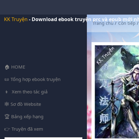
KK Truyện
- Download ebook truyện prc và epub mới n
Trang chủ
/
Còn tiếp
/
HOME
Tổng hợp ebook truyện
Xem theo tác giả
Sơ đồ Website
Bảng xếp hạng
Truyện đã xem