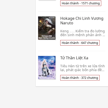
đại đô thị, dùng Bạn Độc
Hoàn thành - 1571 chương
Tiểu Thư Đồng cùng với Nữ
Sinh Tẩm Thất Môn Vệ song
thân phận tiến vào sân
Hokage Chi Linh Vương
trường đại học, bắt đầu hư
Naruto
Keng . . . Kiểm tra đo lường
đến sinh mệnh phản ánh . .
. Xứng đôi kiểm tra đo
lường . . . Kiểm tra đo
Hoàn thành - 647 chương
lường thành công . . . Phù
hợp hệ thống tiêu chuẩn . .
. Bắt đầu dung hợp . . .
Tử Thần Liệt Xa
Keng . . . Dung h
Tiêu Hàn từ trên xe lửa tỉnh
lại, phát giác bốn phía đều
là phân tán rương hành lý,
một cốc mì ăn liền còn tại
Hoàn thành - 372 chương
tỏa hơi nóng, nhưng là, trừ
hắn ngoại một người đều
không có. Bốn phía một
đoàn hắc ám, n