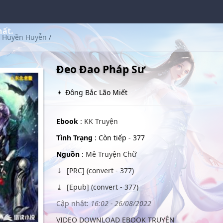
hất.
Huyền Huyễn
/
Đeo Đao Pháp Sư
👦 Đông Bắc Lão Miết
Ebook
:
KK Truyện
Tình Trạng
: Còn tiếp - 377
Nguồn
:
Mê Truyện Chữ
[PRC] (convert - 377)
[Epub] (convert - 377)
Cập nhật:
16:02 - 26/08/2022
VIDEO DOWNLOAD EBOOK TRUYỆN