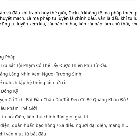
háp và đấu khí tranh huy thế giới, Dick có không tệ ma pháp thiên 
 huyết mạch. Là ma pháp tu luyện là chính đâu, vẫn là đấu khí tu l
cũng tu luyện xem kìa, cái nào lợi hại, liền cái nào làm chủ thôi, 
ng Pháp
, Tru Sát Tội Phạm Có Thể Lấy Được Thiên Phú Từ Đầu
 Lẳng Lặng Nhìn Xem Ngươi Trường Sinh
ế nghịch tập hệ thống liền tới rồi
 Động Kỹ
yện Cổ Tích: Bắt Đầu Chân Dài Tất Đen Cô Bé Quàng Khăn Đỏ !
iêu Phàm Thế Giới
ta nổi điên, liên thủ chỉnh đốn giới giải trí
 diện, quân huấn bạo hồng / Sa điêu người đại diện, mang h...
khí vận mục từ bắt đầu