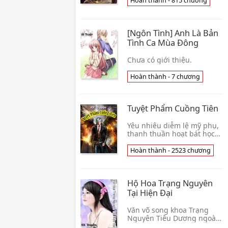
Hoàn thành - 815 chương
thế, không ngờ lại phụ
thân vào một cái kẻ ngu
trên người, dứt khoát giả
[Ngôn Tình] Anh Là Bản
ngu đứng đờ người ra đến
Tình Ca Mùa Đông
Chưa có giới thiệu.
Hoàn thành - 7 chương
Tuyệt Phẩm Cuồng Tiên
Yêu nhiêu diễm lệ mỹ phụ,
thanh thuần hoạt bát học
sinh muội, bạo lực cảnh
hoa, vạn người nhìn chăm
Hoàn thành - 2523 chương
chú mỹ nữ ngôi sao lớn,
băng sơn nữ Tổng giám
đốc, tuyệt sắc song bào
Hộ Hoa Trạng Nguyên
thai, áo trắng nữ thiên sứ,
Tại Hiện Đại
Văn võ song khoa Trạng
Nguyên Tiêu Dương ngoài
ý muốn xuyên việt đến hiện