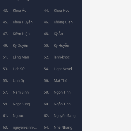
Khoa Ảo
Khoa Học
Khoa Huyễn
Không Gian
Kiếm Hiệp
Kỳ Ảo
Kỳ Duyên
Kỳ Huyễn
Lãng Mạn
lanh-khoc
Lịch Sử
Light Novel
Linh Dị
Mạt Thế
Nam Sinh
Ngôn Tình
Ngọt Sủng
Ngôn Tinh
Ngược
Nguyên Sang
nguyen-sinh-
Nhẹ Nhàng