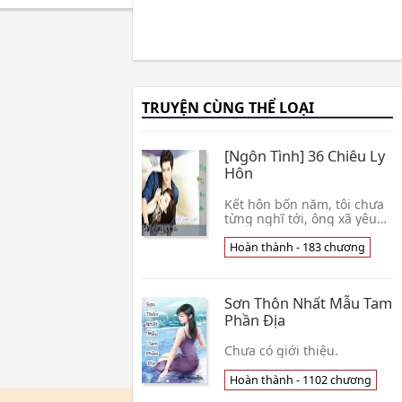
TRUYỆN CÙNG THỂ LOẠI
[Ngôn Tình] 36 Chiêu Ly
Hôn
Kết hôn bốn năm, tôi chưa
từng nghĩ tới, ông xã yêu
lại nói với tôi, chúng ta ly
hôn đi! Được rồi, nếu muốn
Hoàn thành - 183 chương
ly hôn, vậy ly hôn đi! Nhưng
vì sao, khi tôi muốn ly hôn
thì, anh ta lại sống chết
Sơn Thôn Nhất Mẫu Tam
không chịu vậy? Binh thư có
36 kế, trong đại chiến ly
Phần Địa
hôn Tình Trạng : [Hoàn
thành - 183] Nguồn : Sưu
Chưa có giới thiệu.
tầm Internet Tải về đọc
Offline Xem thêm »
Hoàn thành - 1102 chương