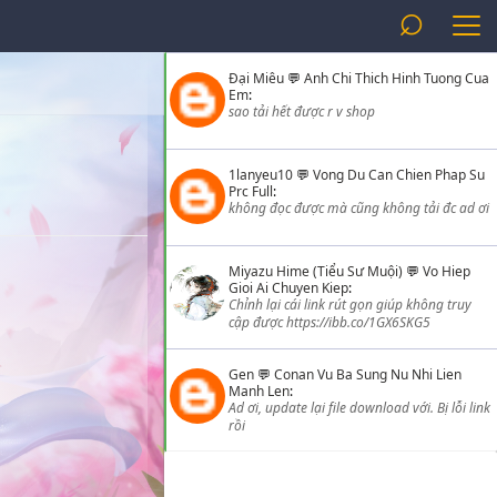
⌕
Đại Miêu
💬
Anh Chi Thich Hinh Tuong Cua
Em
:
sao tải hết được r v shop
1lanyeu10
💬
Vong Du Can Chien Phap Su
Prc Full
:
không đọc được mà cũng không tải đc ad ơi
Miyazu Hime (Tiểu Sư Muội)
💬
Vo Hiep
Gioi Ai Chuyen Kiep
:
Chỉnh lại cái link rút gọn giúp không truy
cập được https://ibb.co/1GX6SKG5
Gen
💬
Conan Vu Ba Sung Nu Nhi Lien
Manh Len
:
Ad ơi, update lại file download với. Bị lỗi link
rồi