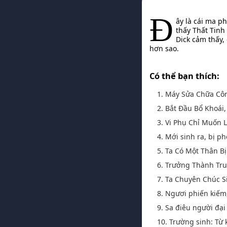
Đ
ây là cái ma p
thấy Thất Tinh
Dick cảm thấy, 
hơn sao.
Có thể bạn thích:
1. Máy Sửa Chữa Cô
2. Bắt Đầu Bổ Khoái
3. Vi Phụ Chỉ Muốn
4. Mới sinh ra, bị ph
5. Ta Có Một Thân Bị
6. Trưởng Thành Tru
7. Ta Chuyên Chúc S
8. Ngươi phiến kiếm, 
9. Sa điêu người đại
10. Trường sinh: Từ 