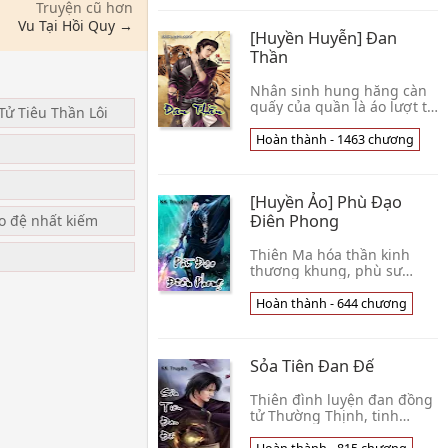
Truyện cũ hơn
Vu Tại Hồi Quy →
[Huyền Huyễn] Đan
Thần
Nhân sinh hung hăng càn
quấy của quần là áo lượt từ
Tử Tiêu Thần Lôi
nay về sau bắt đầu, truy
cầu đỉnh phong đan đạo vô
Hoàn thành - 1463 chương
u
thượng, thành tựu Bất Hủ
Đan Thần!. Tình Trạng :
[Hoàn thành - 1463] Nguồn
[Huyền Ảo] Phù Đạo
: Sưu tầm Internet Tải về
đọc Offline Xem thêm »
Điên Phong
ạo đệ nhất kiếm
Thiên Ma hóa thần kinh
thương khung, phù sư
Thần Phạt động càn
khôn.Một cái bị gia tộc vứt
Hoàn thành - 644 chương
bỏ thiếu niên, lưu lạc ở
Man Hoang nơi.Họa chi trí,
phúc chi thủy, tuyệt cảnh
Sỏa Tiên Đan Đế
thiếu niên, bất ngờ thu
được
Thiên đình luyện đan đồng
tử Thường Thịnh, tinh
thông luyện đan chi đạo, bị
người cấu hại bị ép chuyển