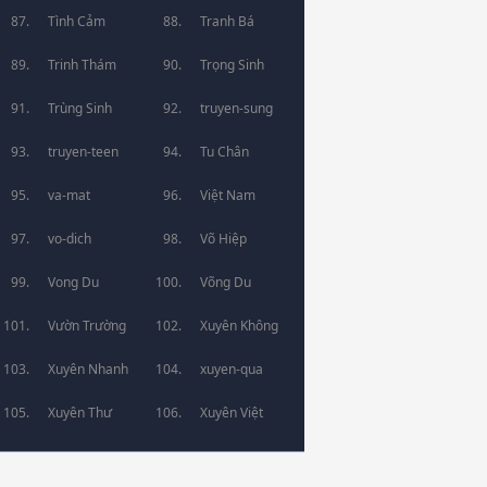
Tình Cảm
Tranh Bá
Trinh Thám
Trọng Sinh
Trùng Sinh
truyen-sung
truyen-teen
Tu Chân
va-mat
Việt Nam
vo-dich
Võ Hiệp
Vong Du
Võng Du
Vườn Trường
Xuyên Không
Xuyên Nhanh
xuyen-qua
Xuyên Thư
Xuyên Việt