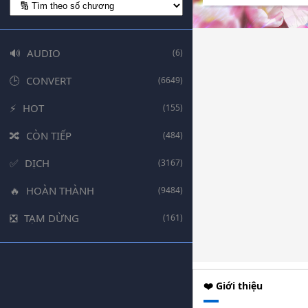
AUDIO
(6)
CONVERT
(6649)
HOT
(155)
CÒN TIẾP
(484)
DỊCH
(3167)
HOÀN THÀNH
(9484)
TẠM DỪNG
(161)
❤️ Giới thiệu