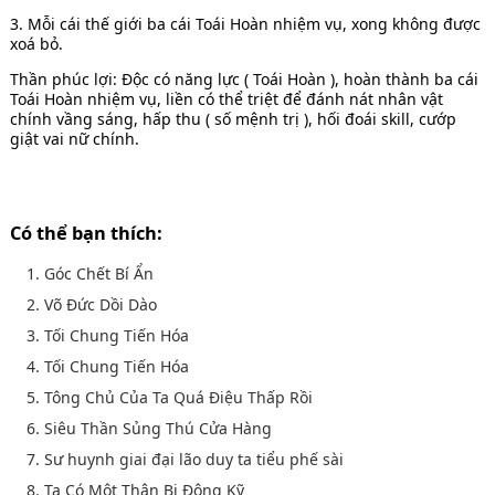
3. Mỗi cái thế giới ba cái Toái Hoàn nhiệm vụ, xong không được
xoá bỏ.
Thần phúc lợi: Độc có năng lực ( Toái Hoàn ), hoàn thành ba cái
Toái Hoàn nhiệm vụ, liền có thể triệt để đánh nát nhân vật
chính vầng sáng, hấp thu ( số mệnh trị ), hối đoái skill, cướp
giật vai nữ chính.
Có thể bạn thích:
1. Góc Chết Bí Ẩn
2. Võ Đức Dồi Dào
3. Tối Chung Tiến Hóa
4. Tối Chung Tiến Hóa
5. Tông Chủ Của Ta Quá Điệu Thấp Rồi
6. Siêu Thần Sủng Thú Cửa Hàng
7. Sư huynh giai đại lão duy ta tiểu phế sài
8. Ta Có Một Thân Bị Động Kỹ