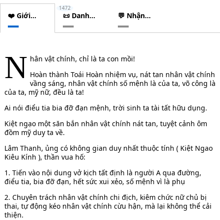
1472
❤️ Giới
📜 Danh
💬 Nhận
thiệu
sách
xét
chương
N
hân vật chính, chỉ là ta con mồi!
Hoàn thành Toái Hoàn nhiệm vụ, nát tan nhân vật chính
vầng sáng, nhân vật chính số mệnh là của ta, võ công là
của ta, mỹ nữ, đều là ta!
Ai nói điểu tia bia đỡ đạn mệnh, trời sinh ta tài tất hữu dụng.
Kiệt ngạo một săn bắn nhân vật chính nát tan, tuyệt cảnh ôm
đồm mỹ duy ta về.
Lâm Thanh, ủng có không gian duy nhất thuộc tính ( Kiệt Ngao
Kiêu Kính ), thần vua hố:
1. Tiến vào nội dung vở kịch tất định là người A qua đường,
điểu tia, bia đỡ đạn, hết sức xui xẻo, số mệnh vì là phụ
2. Chuyên trách nhân vật chính chi địch, kiêm chức nữ chủ bị
thai, tự động kéo nhân vật chính cừu hận, mà lại không thể cải
thiện.