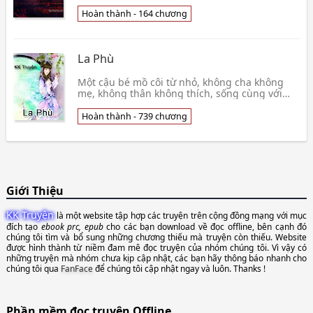
sống nhàn tản buồn tẻ đầy bí bách của mình
đã hoàn
Hoàn thành - 164 chương
La Phù
Một cậu bé mồ côi từ nhỏ, không cha không
mẹ, không thân không thích, sống cùng với
một cô gái. Cả hai từ nhỏ nương tựa vào nhau,
ngày đi ăn xin, đêm thì lần mò vào nghĩa địa
Hoàn thành - 739 chương
mà tìm thức ăn để sống qu
Giới Thiệu
KK Truyện
là một website tập hợp các truyện trên cộng đồng mạng với mục
đích tạo
ebook prc, epub
cho các bạn download về đọc offline, bên cạnh đó
chúng tôi tìm và bổ sung những chương thiếu mà truyện còn thiếu. Website
được hình thành từ niềm đam mê đọc truyện của nhóm chúng tôi. Vì vậy có
những truyện mà nhóm chưa kịp cập nhật, các bạn hãy thông báo nhanh cho
chúng tôi qua
FanFace
để chúng tôi cập nhật ngay và luôn. Thanks !
Phần mềm đọc truyện Offline