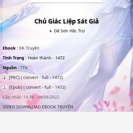
Chủ Giác Liệp Sát Giả
👦 Dã Sơn Hắc Trư
Ebook
:
KK Truyện
Tình Trạng
: Hoàn thành - 1472
Nguồn
:
TTV
[PRC] ( convert - full - 1472)
[Epub] ( convert - full - 1472)
Cập nhật:
14:36 - 04/08/2022
VIDEO DOWNLOAD EBOOK TRUYỆN