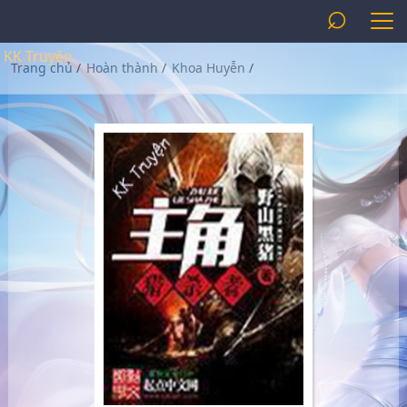
⌕
KK Truyện
Trang chủ
/
Hoàn thành
/
Khoa Huyễn
/