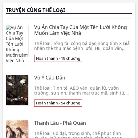
TRUYỆN CÙNG THỂ LOẠI
Vụ Án Chia Tay Của Một Tên Lười Không
Muốn Làm Việc Nhà
Thể loại: Tổng tài công bá đạo,nóng tính X Giả
nhân thê thụ mắc bệnh lười, HE, đoản văn,
thực tế, hiện đại. Tình trạng: Hoàn 19 tuổi Edit:
Rin, Dan Beta: Manh Manh Nhử mồi: Nội dung
Hoàn thành - 19 chương
thể hiện ngay từ tên truyện. Đây là đoản văn
nhẹ nhàng về chuyện bình thường hàng ngày,
không có cẩu huyết, không ngượ
Vô Ý Câu Dẫn
Thể loại: Tinh tế, ABO văn, quân lữ, vườn
trường, sư sinh, thanh mai trúc mã, sinh tử,
1×1, cường cường, thâm tình trung khuyển
công x đơn t
Hoàn thành - 54 chương
Thanh Lâu - Phá Quân
Thể loại: Cổ đại, trọng sinh, chế phục tình