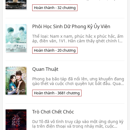
chữa khỏi hệ, đoản văn, HE Biên tập: Hắc
Tường V
Hoàn thành - 32 chương
Phôi Học Sinh Dữ Phong Kỷ Ủy Viên
Thể loại: Nam x nam, phúc hắc x phúc hắc, ấm
áp, điền văn, 1V1. Hắn cảm thấy ghét chính là
ghét, không cần vì lý do gì. Có những người
khiến
Hoàn thành - 20 chương
Quan Thuật
Phong ba bão táp đã nổi lên, ưng khuyển đang
gào thét và cuộc chơi quyền lực bắt đầu. Quan
trường giống như một bàn cờ lớn, nắm được
nghệ thuật quan trường là có thể thao túng cả
Hoàn thành - 3681 chương
bàn cờ. Tất cả đều vì
Trò Chơi Chết Chóc
Dư Tô đã vô tình truy cập vào một ứng dụng kỳ
lạ trên điện thoại và trong nháy mắt, cuộc