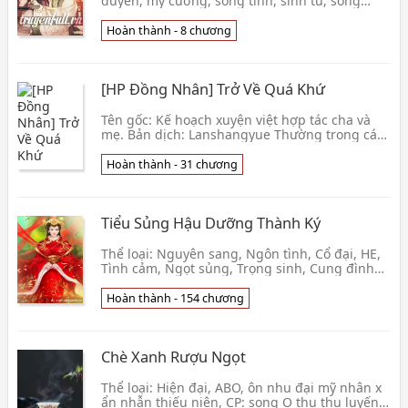
duyên, mỹ cường, song tính, sinh tử, song
khiết, HE Mỹ nhược công x cường tráng thụ Rõ
ràng là c
Hoàn thành - 8 chương
[HP Đồng Nhân] Trở Về Quá Khứ
Tên gốc: Kế hoạch xuyện việt hợp tác cha và
mẹ. Bản dịch: Lanshangyue Thường trong các
câu chuyện thì các nhận vật sẽ xuyên qua một
không gian khác sống cuộc sống mới. Nhưng
Hoàn thành - 31 chương
nhân vật trong câu chuyện này lại xuyên
ngược không gian trở lại thời gian của cha mẹ
mình để thay đổi lịch sử.Đối diện với tì
Tiểu Sủng Hậu Dưỡng Thành Ký
Thể loại: Nguyên sang, Ngôn tình, Cổ đại, HE,
Tình cảm, Ngọt sủng, Trọng sinh, Cung đình
hầu tước, Dưỡng thành Số chương: 154 Khi
Hoàng đế t
Hoàn thành - 154 chương
Chè Xanh Rượu Ngọt
Thể loại: Hiện đại, ABO, ôn nhu đại mỹ nhân x
ẩn nhẫn thiếu niên, CP: song O thụ thụ luyến,