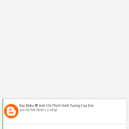
Đại Miêu
💬
Anh Chi Thich Hinh Tuong Cua Em
:
sao tải hết được r v shop