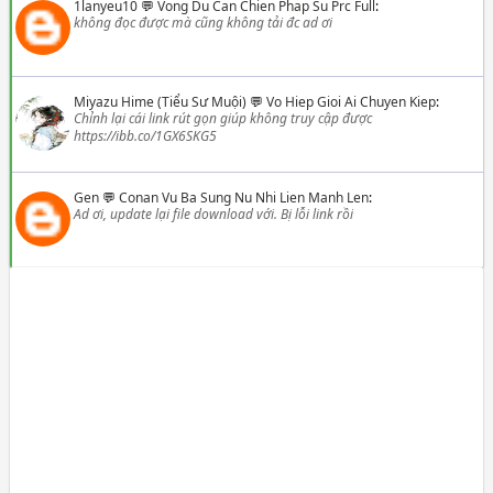
1lanyeu10
💬
Vong Du Can Chien Phap Su Prc Full
:
không đọc được mà cũng không tải đc ad ơi
Miyazu Hime (Tiểu Sư Muội)
💬
Vo Hiep Gioi Ai Chuyen Kiep
:
Chỉnh lại cái link rút gọn giúp không truy cập được
https://ibb.co/1GX6SKG5
Gen
💬
Conan Vu Ba Sung Nu Nhi Lien Manh Len
:
Ad ơi, update lại file download với. Bị lỗi link rồi