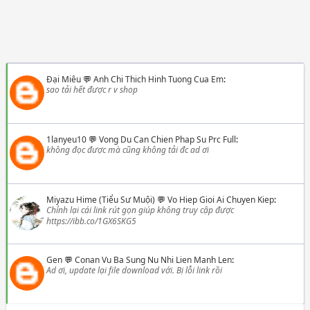
Đại Miêu
💬
Anh Chi Thich Hinh Tuong Cua Em
:
sao tải hết được r v shop
1lanyeu10
💬
Vong Du Can Chien Phap Su Prc Full
:
không đọc được mà cũng không tải đc ad ơi
Miyazu Hime (Tiểu Sư Muội)
💬
Vo Hiep Gioi Ai Chuyen Kiep
:
Chỉnh lại cái link rút gọn giúp không truy cập được
https://ibb.co/1GX6SKG5
Gen
💬
Conan Vu Ba Sung Nu Nhi Lien Manh Len
:
Ad ơi, update lại file download với. Bị lỗi link rồi