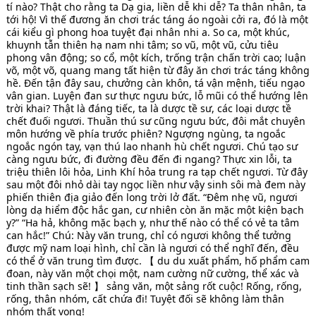
tí nào? Thật cho rằng ta Dạ gia, liền dễ khi dễ? Ta thân nhân, ta
tới hộ! Vì thế đương ăn chơi trác táng áo ngoài cởi ra, đó là một
cái kiểu gì phong hoa tuyệt đại nhân nhi a. So ca, một khúc,
khuynh tẫn thiên hạ nam nhi tâm; so vũ, một vũ, cửu tiêu
phong vân động; so cổ, một kích, trống trận chấn trời cao; luận
võ, một võ, quang mang tất hiện từ đây ăn chơi trác táng không
hề. Đến tận đây sau, chưởng càn khôn, tá vận mệnh, tiếu ngạo
vân gian. Luyện đan sư thực ngưu bức, lỗ mũi có thể hướng lên
trời khai? Thật là đáng tiếc, ta là dược tề sư, các loại dược tề
chết đuối ngươi. Thuần thú sư cũng ngưu bức, đôi mắt chuyên
môn hướng về phía trước phiên? Ngượng ngùng, ta ngoắc
ngoắc ngón tay, vạn thú lao nhanh hù chết ngươi. Chú tạo sư
càng ngưu bức, đi đường đều đến đi ngang? Thực xin lỗi, ta
triệu thiên lôi hỏa, Linh Khí hỏa trung ra tạp chết ngươi. Từ đây
sau một đôi nhỏ dài tay ngọc liền như vậy sinh sôi mà đem này
phiến thiên địa giảo đến long trời lở đất. “Đêm nhẹ vũ, ngươi
lòng dạ hiểm độc hắc gan, cư nhiên còn ăn mặc một kiện bạch
y?” “Ha hả, không mặc bạch y, như thế nào có thể có vẻ ta tâm
can hắc!” Chú: Này văn trung, chỉ có ngươi không thể tưởng
được mỹ nam loại hình, chỉ cần là ngươi có thể nghĩ đến, đều
có thể ở văn trung tìm được. 【 du du xuất phẩm, hố phẩm cam
đoan, này văn một chọi một, nam cường nữ cường, thể xác và
tinh thần sạch sẽ! 】 sảng văn, một sảng rốt cuộc! Rống, rống,
rống, thân nhóm, cất chứa đi! Tuyệt đối sẽ không làm thân
nhóm thất vọng!