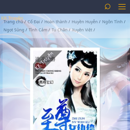
⌕
KK Truyện
Trang chủ
/
Cổ Đại
/
Hoàn thành
/
Huyền Huyễn
/
Ngôn Tình
/
Ngọt Sủng
/
Tình Cảm
/
Tu Chân
/
Xuyên Việt
/