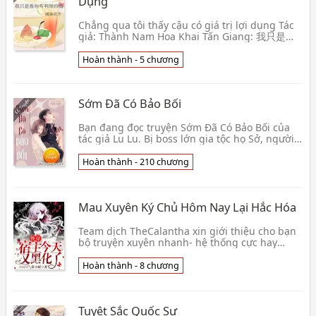
Dụng
Chẳng qua tôi thấy cậu có giá trị lợi dụng Tác
giả: Thành Nam Hoa Khai Tấn Giang: 我只是看
你有利用价值 Convert: Ta chỉ là xem ngươi có
giá trị lợi dụn👦 Thành Nam Hoa Khai
Hoàn thành - 5 chương
Sớm Đã Có Bảo Bối
Bạn đang đọc truyện Sớm Đã Có Bảo Bối của
tác giả Lu Lu. Bị boss lớn gia tộc họ Sở, người
nắm trong tay 50% huyết mạch kinh tế toàn
cầu giam👦 Lu Lu
Hoàn thành - 210 chương
Mau Xuyên Ký Chủ Hôm Nay Lại Hắc Hóa
Team dịch TheCalantha xin giới thiệu cho bạn
bộ truyện xuyên nhanh- hệ thống cực hay
đang hot rần rần. Dưới ánh đèn, nữ tử ánh
mắt dịu dàng,👦 Mộ Tiểu Ấm
Hoàn thành - 8 chương
Tuyệt Sắc Quốc Sư