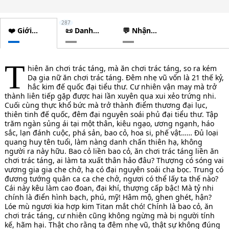
287
❤️ Giới
📜 Danh
💬 Nhận
thiệu
sách
xét
chương
T
hiên ăn chơi trác táng, mà ăn chơi trác táng, so ra kém
Dạ gia nữ ăn chơi trác táng. Đêm nhẹ vũ vốn là 21 thế kỷ,
hắc kim đế quốc đại tiểu thư. Cư nhiên vận may mà trở
thành liên tiếp gặp được hai lần xuyên qua xui xẻo trứng nhi.
Cuối cùng thực khổ bức mà trở thành điểm thương đại lục,
thiên tinh đế quốc, đêm đại nguyên soái phủ đại tiểu thư. Tập
trăm ngàn sủng ái tại một thân, kiêu ngạo, ương ngạnh, háo
sắc, lạn đánh cuộc, phá sản, bao cỏ, hoa si, phế vật…… Đủ loại
quang huy tên tuổi, làm nàng danh chấn thiên hạ, không
người ra này hữu. Bao cỏ liền bao cỏ, ăn chơi trác táng liền ăn
chơi trác táng, ai làm ta xuất thân hảo đâu? Thượng có sóng vai
vương gia gia che chở, hạ có đại nguyên soái cha bọc. Trung có
đương tướng quân ca ca che chở, ngươi có thể lấy ta thế nào?
Cái này kêu làm cao đoan, đại khí, thượng cấp bậc! Mà tỷ nhi
chính là điển hình bạch, phú, mỹ! Hâm mộ, ghen ghét, hận?
Lóe mù ngươi kia hợp kim Titan mắt chó! Chính là bao cỏ, ăn
chơi trác táng, cư nhiên cũng không ngừng mà bị người tính
kế, hãm hại. Thật cho rằng ta đêm nhẹ vũ, thật sự không đúng