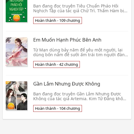
Bạn đang đọc truyện Tiêu Chuẩn Pháo Hôi
Nghịch Tập của tác giả Chử Trì. Thẩm Hàm bị
hãm hại ngồi tù, hắn từ trước đến nay vốn
thông minh, lú👦 Chử Trì
Hoàn thành - 109 chương
Em Muốn Hạnh Phúc Bên Anh
Từ Mạn dùng bảy năm để yêu một người, lại
dùng bốn năm để sưởi ấm trái tim người đàn
ông ấy. Cô cứ tưởng chỉ cần lòng không chết
thì tình sẽ👦 Vô Danh Tiền Bối
Hoàn thành - 42 chương
Gần Lắm Nhưng Được Không
Bạn đang đọc truyện Gần Lắm Nhưng Được
Không của tác giả Artemia. Kim Tử Đằng không
ngờ được tình cảm ba năm của mình lại bị tên
bạn trai kh👦 Artemia
Hoàn thành - 104 chương