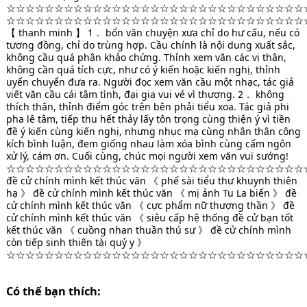
☆☆☆☆☆☆☆☆☆☆☆☆☆☆☆☆☆☆☆☆☆☆☆☆☆☆☆☆☆☆☆
☆☆☆☆☆☆☆☆☆☆☆☆☆☆☆☆☆☆☆☆☆☆☆☆☆☆☆☆☆☆☆
【 thanh minh 】 1． bổn văn chuyện xưa chỉ do hư cấu, nếu có
tương đồng, chỉ do trùng hợp. Cầu chính là nội dung xuất sắc,
không cầu quá phận khảo chứng. Thỉnh xem văn các vị thân,
không cần quá tích cực, như có ý kiến hoặc kiến nghị, thỉnh
uyển chuyển đưa ra. Người đọc xem văn cầu một nhạc, tác giả
viết văn cầu cái tâm tình, đại gia vui vẻ vì thượng. 2． không
thích thân, thỉnh điểm góc trên bên phải tiểu xoa. Tác giả phi
pha lê tâm, tiếp thu hết thảy lấy tôn trọng cùng thiện ý vì tiền
đề ý kiến cùng kiến nghị, nhưng nhục mạ cùng nhân thân công
kích bình luận, đem giống nhau làm xóa bình cùng cấm ngôn
xử lý, cám ơn. Cuối cùng, chúc mọi người xem văn vui sướng!
☆☆☆☆☆☆☆☆☆☆☆☆☆☆☆☆☆☆☆☆☆☆☆☆☆☆☆☆☆☆☆
đề cử chính mình kết thúc văn 《 phế sài tiểu thư khuynh thiên
hạ 》 đề cử chính mình kết thúc văn 《 mị ảnh Tu La biến 》 đề
cử chính mình kết thúc văn 《 cực phẩm nữ thượng thần 》 đề
cử chính mình kết thúc văn 《 siêu cấp hệ thống đề cử bạn tốt
kết thúc văn 《 cuồng nhan thuần thú sư 》 đề cử chính mình
còn tiếp sinh thiên tài quỷ y 》
☆☆☆☆☆☆☆☆☆☆☆☆☆☆☆☆☆☆☆☆☆☆☆☆☆☆☆☆☆☆☆
Có thể bạn thích: