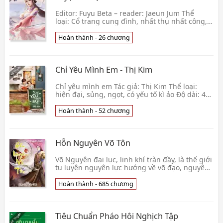
Editor: Fuyu Beta – reader: Jaeun Jum Thể
loại: Cổ trang cung đình, nhất thụ nhất công,
mỹ hòa thượng thụ, ngược luyến tàn tâm. Vì si
tình m👦 Mê Dương
Hoàn thành - 26 chương
Chỉ Yêu Mình Em - Thị Kim
Chỉ yêu mình em Tác giả: Thị Kim Thể loại:
hiện đại, sủng, ngọt, có yếu tố kì ảo Độ dài: 47
chương + 2 ngoại truyện Giới thiệu: Cố Tuần:
The👦 Thị Kim
Hoàn thành - 52 chương
Hỗn Nguyên Võ Tôn
Võ Nguyên đại lục, linh khí tràn đầy, là thế giới
tu luyện nguyên lực hướng về võ đạo, nguyên
lực phân ngũ hành: Kim, mộc, thủy, hỏa, thổ. T
👦 Mạo Tự Hữu Tài
Hoàn thành - 685 chương
Tiêu Chuẩn Pháo Hôi Nghịch Tập