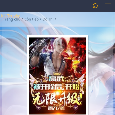
⌕
KK Truyện
Trang chủ
/
Còn tiếp
/
Đô Thị
/