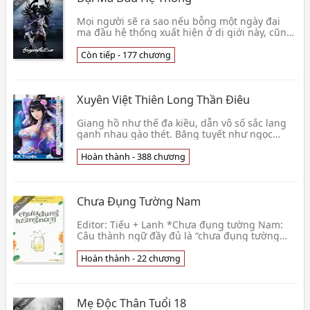
Mọi người sẽ ra sao nếu bỗng một ngày đại
ma đầu hệ thống xuất hiện ở dị giới này, cũng
từ đó kéo theo một tràng vô biên giết chóc,
sinh lin👦 Acma11
Còn tiếp - 177 chương
Xuyên Việt Thiên Long Thần Điêu
Giang hồ như thế đa kiều, dẫn vô số sắc lang
ganh nhau gào thét. Băng tuyết như ngọc
thiếu nữ, thì như thế nào ngăn cản được hắn
một đôi tàn👦 Đang cập nhật
Hoàn thành - 388 chương
Chưa Đụng Tường Nam
Editor: Tiếu + Lanh *Chưa đụng tường Nam:
Câu thành ngữ đầy đủ là “chưa đụng tường
Nam chưa quay đầu (不撞南墙不回头)”, ý chỉ sự
cố chấp, chưa đến 👦 Thế Gian Hoài Hoa Khách
Hoàn thành - 22 chương
Mẹ Độc Thân Tuổi 18