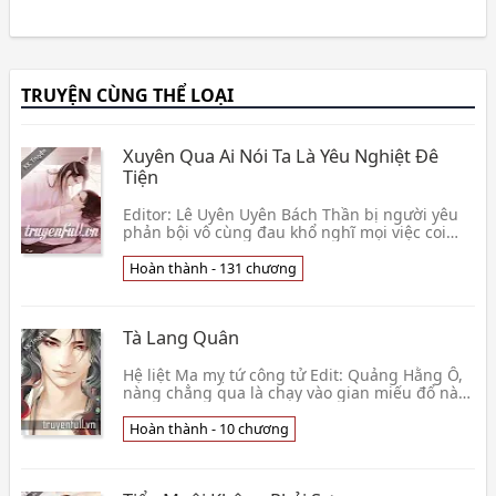
TRUYỆN CÙNG THỂ LOẠI
Xuyên Qua Ai Nói Ta Là Yêu Nghiệt Đê
Tiện
Editor: Lê Uyên Uyên Bách Thần bị người yêu
phản bội vô cùng đau khổ nghĩ mọi việc coi
như đã xong cái, sống mà giống như đã chết.
Nhưng khô👦 Miêu Miêu Miêu Tựu Thị Ngã
Hoàn thành - 131 chương
Tà Lang Quân
Hệ liệt Ma mỵ tứ công tử Edit: Quảng Hằng Ô,
nàng chẳng qua là chạy vào gian miếu đổ này
tránh mưa một chút, lại gặp được một nam
nhân đáng 👦 Lâm Uyển Du
Hoàn thành - 10 chương