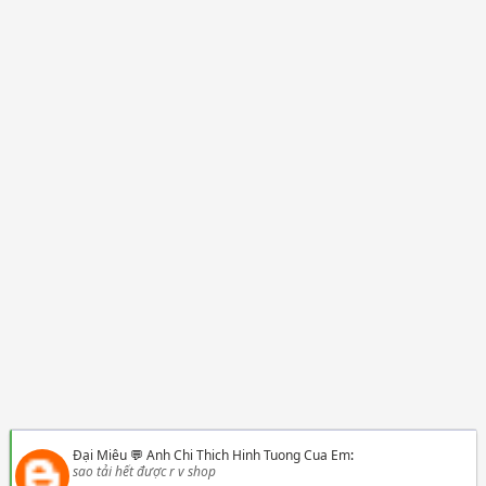
Đại Miêu
💬
Anh Chi Thich Hinh Tuong Cua Em
:
sao tải hết được r v shop