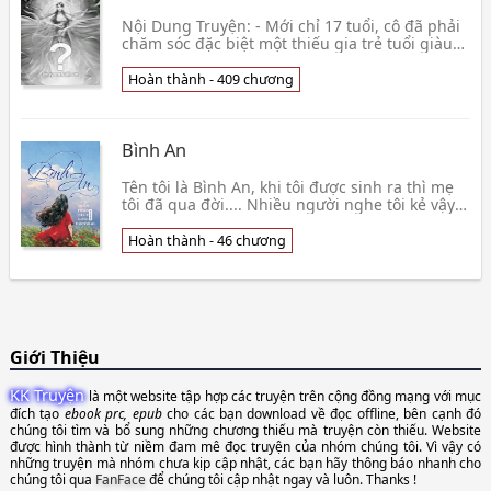
Nội Dung Truyện: - Mới chỉ 17 tuổi, cô đã phải
chăm sóc đặc biệt một thiếu gia trẻ tuổi giàu
có bậc nhất. Dù là ban ngày, cô cùng các nữ
giú👦 Cơ Thủy Linh
Hoàn thành - 409 chương
Bình An
Tên tôi là Bình An, khi tôi được sinh ra thì mẹ
tôi đã qua đời.... Nhiều người nghe tôi kẻ vậy
đều lấy làm khó tin, vì người chết thì sao lạ
Hoàn thành - 46 chương
Giới Thiệu
KK Truyện
là một website tập hợp các truyện trên cộng đồng mạng với mục
đích tạo
ebook prc, epub
cho các bạn download về đọc offline, bên cạnh đó
chúng tôi tìm và bổ sung những chương thiếu mà truyện còn thiếu. Website
được hình thành từ niềm đam mê đọc truyện của nhóm chúng tôi. Vì vậy có
những truyện mà nhóm chưa kịp cập nhật, các bạn hãy thông báo nhanh cho
chúng tôi qua
FanFace
để chúng tôi cập nhật ngay và luôn. Thanks !