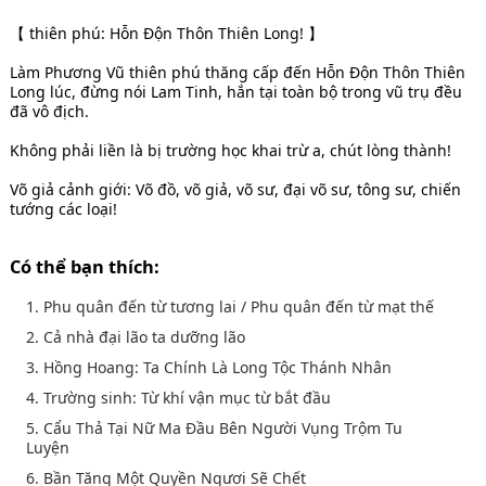
【 thiên phú: Hỗn Độn Thôn Thiên Long! 】
Làm Phương Vũ thiên phú thăng cấp đến Hỗn Độn Thôn Thiên
Long lúc, đừng nói Lam Tinh, hắn tại toàn bộ trong vũ trụ đều
đã vô địch.
Không phải liền là bị trường học khai trừ a, chút lòng thành!
Võ giả cảnh giới: Võ đồ, võ giả, võ sư, đại võ sư, tông sư, chiến
tướng các loại!
Có thể bạn thích:
1. Phu quân đến từ tương lai / Phu quân đến từ mạt thế
2. Cả nhà đại lão ta dưỡng lão
3. Hồng Hoang: Ta Chính Là Long Tộc Thánh Nhân
4. Trường sinh: Từ khí vận mục từ bắt đầu
5. Cẩu Thả Tại Nữ Ma Đầu Bên Người Vụng Trộm Tu
Luyện
6. Bần Tăng Một Quyền Ngươi Sẽ Chết