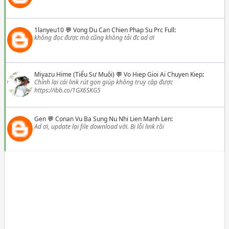
1lanyeu10
💬
Vong Du Can Chien Phap Su Prc Full
:
không đọc được mà cũng không tải đc ad ơi
Miyazu Hime (Tiểu Sư Muội)
💬
Vo Hiep Gioi Ai Chuyen Kiep
:
Chỉnh lại cái link rút gọn giúp không truy cập được
https://ibb.co/1GX6SKG5
Gen
💬
Conan Vu Ba Sung Nu Nhi Lien Manh Len
:
Ad ơi, update lại file download với. Bị lỗi link rồi