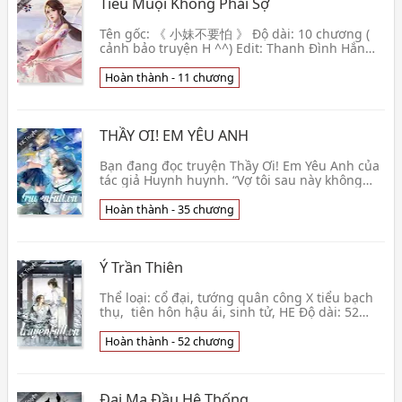
Tiểu Muội Không Phải Sợ
Tên gốc: 《 小妹不要怕 》 Độ dài: 10 chương (
cảnh bảo truyện H ^^) Edit: Thanh Đình Hắn
rốt cuộc là ở đâu có vấn đề a? Tiểu muội muội
này thích kh👦 Nguyên Viện
Hoàn thành - 11 chương
THẦY ƠI! EM YÊU ANH
Bạn đang đọc truyện Thầy Ơi! Em Yêu Anh của
tác giả Huynh huynh. “Vợ tôi sau này không
cần thiết phải biết nấu ăn, chỉ cần biết ăn là
được.”👦 Huynh huynh
Hoàn thành - 35 chương
Ý Trần Thiên
Thể loại: cổ đại, tướng quân công X tiểu bạch
thụ, tiên hôn hậu ái, sinh tử, HE Độ dài: 52
chương. Editor: Thượng Quan Lăng (Lăng Nhi)
Bet👦 88AKI
Hoàn thành - 52 chương
Đại Ma Đầu Hệ Thống