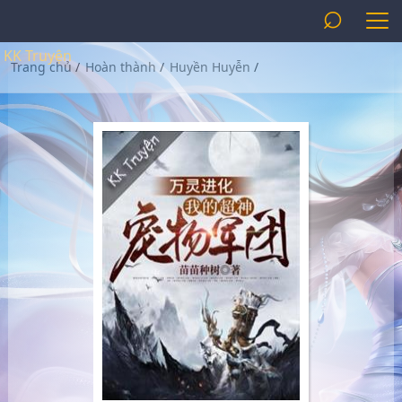
⌕
KK Truyện
Trang chủ
/
Hoàn thành
/
Huyền Huyễn
/