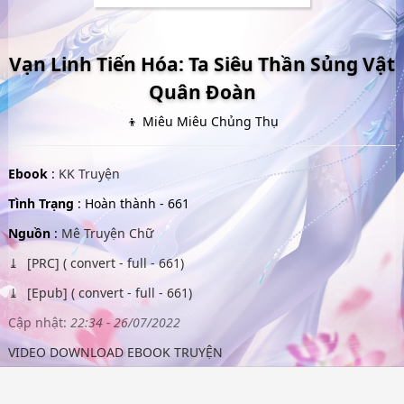
Vạn Linh Tiến Hóa: Ta Siêu Thần Sủng Vật
Quân Đoàn
👦 Miêu Miêu Chủng Thụ
Ebook
:
KK Truyện
Tình Trạng
: Hoàn thành - 661
Nguồn
:
Mê Truyện Chữ
[PRC] ( convert - full - 661)
[Epub] ( convert - full - 661)
Cập nhật:
22:34 - 26/07/2022
VIDEO DOWNLOAD EBOOK TRUYỆN