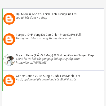
Đại Miêu
💬
Anh Chi Thich Hinh Tuong Cua Em
:
sao tải hết được r v shop
1lanyeu10
💬
Vong Du Can Chien Phap Su Prc Full
:
không đọc được mà cũng không tải đc ad ơi
Miyazu Hime (Tiểu Sư Muội)
💬
Vo Hiep Gioi Ai Chuyen Kiep
:
Chỉnh lại cái link rút gọn giúp không truy cập được
https://ibb.co/1GX6SKG5
Gen
💬
Conan Vu Ba Sung Nu Nhi Lien Manh Len
:
Ad ơi, update lại file download với. Bị lỗi link rồi