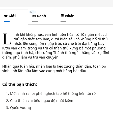
661
❤️ Giới
📜 Danh
💬 Nhận
thiệu
sách
xét
chương
L
inh khí khôi phục, vạn linh tiến hóa, có 10 ngàn mét cự
thú gào thét sơn lâm, dưới biển sâu có khủng bố dị thú
nhấc lên sóng lớn ngập trời, có che trời đại bằng bay
lượn vạn dặm, trong vũ trụ có thần thú xưng bá một phương,
thống ngự tinh hà, chí cường Thánh thú ngồi thẳng vũ trụ đỉnh
điểm, phủ lâm vũ trụ vận chuyển.
Nhân quả luân hồi, nhân loại bị kéo xuống thần đàn, toàn bộ
sinh linh lần nữa lâm vào cùng một hàng bắt đầu.
Có thể bạn thích:
1. Mới sinh ra, bị phế nghịch tập hệ thống liền tới rồi
2. Chư thiên chi tiếu ngạo đệ nhất kiếm
3. Quốc Vương