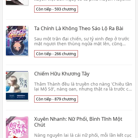
thế giới. Giữa lúc hắn chuẩn bị như vậy làm
sao cường giả👦 Vạn Tộc Chi Thần
Còn tiếp - 593 chương
Ta Chính Là Không Theo Sáo Lộ Ra Bài
Sau một trận đại chiến, sư tỷ xinh đẹp ở trước
mặt ngươi thẹn thùng ngửa mặt lên, cũng
chậm rãi nhắm mắt lại, lúc này ngươi. . . «
tuyển hạn👦 Bách Phân Chi Thất
Còn tiếp - 266 chương
Chiếm Hữu Khương Tây
Thâm Thành đều là truyền cho nàng 'Chiêu tần
lại Mộ Sở', nàng oan, nhưng thật ra là trước có
lang sau có hổ. Thâm Thành lại truyền cho
nàng 👦 Ngư Bất Ngữ
Còn tiếp - 879 chương
Xuyên Nhanh: Nữ Phối, Bình Tĩnh Một
Chút
Nàng nguyên lai là cái nữ phối, mỗi lần kết cục