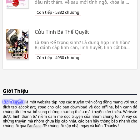
đều rất thảm. Về sau mới tỉnh ngộ, khóa lại
nàng hoang dại hệ thống là cái thiểu năng,
không👦 Đỗ Liễu Liễu
Còn tiếp - 5332 chương
Cửu Tinh Bá Thể Quyết
Là Đan Đế trọng sinh? Là dung hợp linh hồn?
Bị đánh cắp linh căn, linh huyết, linh cốt ba
không thiếu niên — — Long Trần, nương tựa
theo tro👦 Bình Phàm Ma Thuật Sư
Còn tiếp - 4930 chương
Giới Thiệu
KK Truyện
là một website tập hợp các truyện trên cộng đồng mạng với mục
đích tạo
ebook prc, epub
cho các bạn download về đọc offline, bên cạnh đó
chúng tôi tìm và bổ sung những chương thiếu mà truyện còn thiếu. Website
được hình thành từ niềm đam mê đọc truyện của nhóm chúng tôi. Vì vậy có
những truyện mà nhóm chưa kịp cập nhật, các bạn hãy thông báo nhanh cho
chúng tôi qua
FanFace
để chúng tôi cập nhật ngay và luôn. Thanks !