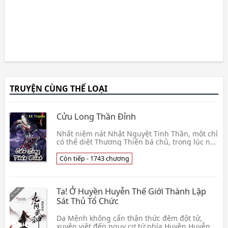
TRUYỆN CÙNG THỂ LOẠI
Cửu Long Thần Đỉnh
Nhất niệm nát Nhật Nguyệt Tinh Thần, một chỉ
có thể diệt Thương Thiên bá chủ, trong lúc nói
cười, Chư Thiên Thập Giới hôi phi yên diệt. Một
cái từ khe suối đi ra tiểu tử nghèo, tay cầm Cửu
Còn tiếp - 1743 chương
Long T
Ta! Ở Huyền Huyễn Thế Giới Thành Lập
Sát Thủ Tổ Chức
Dạ Mệnh không cẩn thận thức đêm đột tử,
xuyên việt đến nguy cơ tứ phía Huyền Huyễn