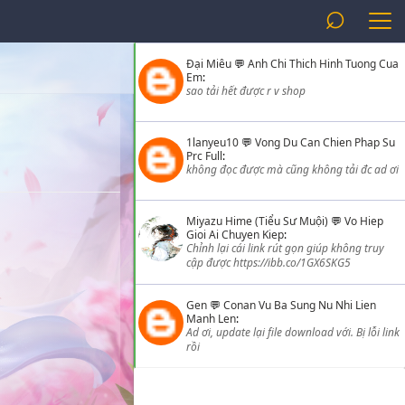
⌕
Đại Miêu
💬
Anh Chi Thich Hinh Tuong Cua
Em
:
sao tải hết được r v shop
1lanyeu10
💬
Vong Du Can Chien Phap Su
Prc Full
:
không đọc được mà cũng không tải đc ad ơi
Miyazu Hime (Tiểu Sư Muội)
💬
Vo Hiep
Gioi Ai Chuyen Kiep
:
Chỉnh lại cái link rút gọn giúp không truy
cập được https://ibb.co/1GX6SKG5
Gen
💬
Conan Vu Ba Sung Nu Nhi Lien
Manh Len
:
Ad ơi, update lại file download với. Bị lỗi link
rồi