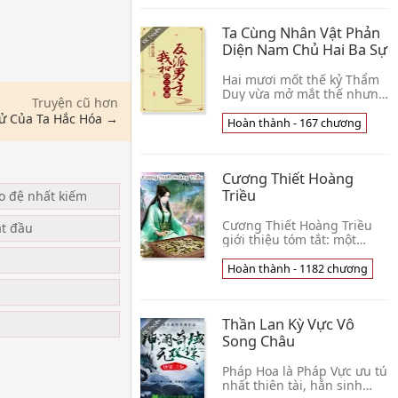
hợp Nghịch Thiên huyết m
👦 Ngưu Đầu Tù Trưởng
Ta Cùng Nhân Vật Phản
Diện Nam Chủ Hai Ba Sự
Hai mươi mốt thế kỷ Thẩm
Duy vừa mở mắt thế nhưng
Truyện cũ hơn
mặc thành trong tiểu
Tử Của Ta Hắc Hóa →
thuyết vật hi sinh chủ mẫu,
Hoàn thành - 167 chương
vì chính mình mạng nhỏ,
nàng đối này ngày
Cương Thiết Hoàng
Triều
ạo đệ nhất kiếm
Cương Thiết Hoàng Triều
ắt đầu
giới thiệu tóm tắt: một
ngành kỹ thuật cẩu mang
theo khoa học kỹ thuật tinh
Hoàn thành - 1182 chương
thạch trở lại cổ đại, thân là
u
hoàng tử h👦 Bối Trứ Gia
Đích Oa Ngưu
Thần Lan Kỳ Vực Vô
Song Châu
Pháp Hoa là Pháp Vực ưu tú
nhất thiên tài, hắn sinh