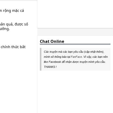
iển rộng mặc cá
hân quả, được số
hưởng.
Chat Online
 chính thức bắt
Các truyện mà các bạn yêu cầu (cập nhật thêm),
mình sẽ thông báo tại
FanFace
. Vì vậy, các bạn nên
like Facebook để nhận được truyện mình yêu cầu.
THANKS !