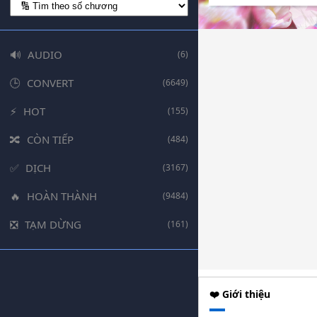
AUDIO
(6)
CONVERT
(6649)
HOT
(155)
CÒN TIẾP
(484)
DỊCH
(3167)
HOÀN THÀNH
(9484)
TẠM DỪNG
(161)
❤️ Giới thiệu