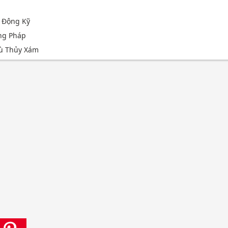
 Động Kỹ
ng Pháp
hù Thủy Xám