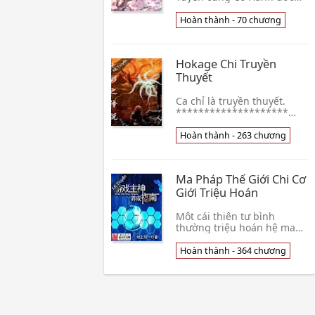
định giả thành ai cũng
không biết ai người xa lạ.
Hoàn thành - 70 chương
Một ngày nào đó, đồng học
A hỏi nàng: "👦 Ngưu Bì
Hokage Chi Truyền
Thuyết
Ca chỉ là truyền thuyết.
********************
Thử làm một bộ đồng nhân
nên khó tránh khỏi sai sót,
Hoàn thành - 263 chương
mong các bạn góp ý mình
chỉnh sửa.👦 Kid1412
Ma Pháp Thế Giới Chi Cơ
Giới Triệu Hoán
Một cái thiên tư bình
thường triệu hoán hệ ma
pháp học đồ, gặp phải bị
trừ tên nguy hiểm, vì tranh
Hoàn thành - 364 chương
một hơi, dứt khoát lựa chọn
tham gia tàn 👦 Phiêu Linh
Huyễn