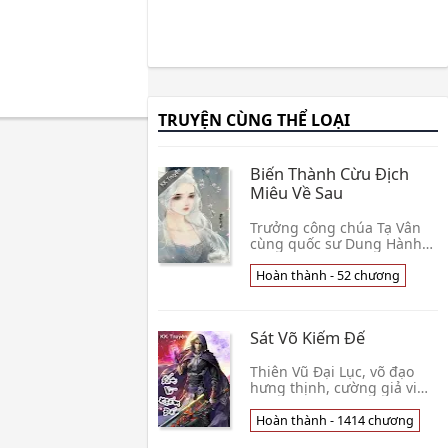
TRUYỆN CÙNG THỂ LOẠI
Biến Thành Cừu Địch
Miêu Về Sau
Trưởng công chúa Tạ Vân
cùng quốc sư Dung Hành
làm cả đời cừu địch. Nàng
trên triều đình đề ra tân
Hoàn thành - 52 chương
chính, Dung Hành bắt bẻ
nàng: Vi tổ vong 👦 Kim
Tịch Cố Niên
Sát Võ Kiếm Đế
Thiên Vũ Đại Lục, võ đạo
hưng thịnh, cường giả vi
tôn! Thiếu niên Vương
Dương, truyền thừa Vô
Hoàn thành - 1414 chương
Thượng Kiếm Đạo, dung