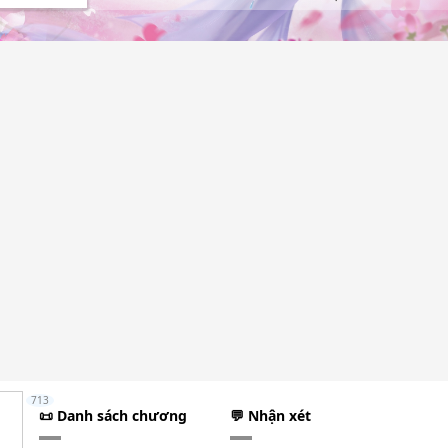
713
📜 Danh sách chương
💬 Nhận xét