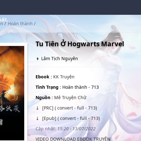
hất.
ân
/
Hoàn thành
/
Tu Tiên Ở Hogwarts Marvel
👦 Lâm Tịch Nguyên
Ebook
:
KK Truyện
Tình Trạng
: Hoàn thành - 713
Nguồn
:
Mê Truyện Chữ
[PRC] ( convert - full - 713)
[Epub] ( convert - full - 713)
Cập nhật:
15:20 - 13/07/2022
VIDEO DOWNLOAD EBOOK TRUYỆN