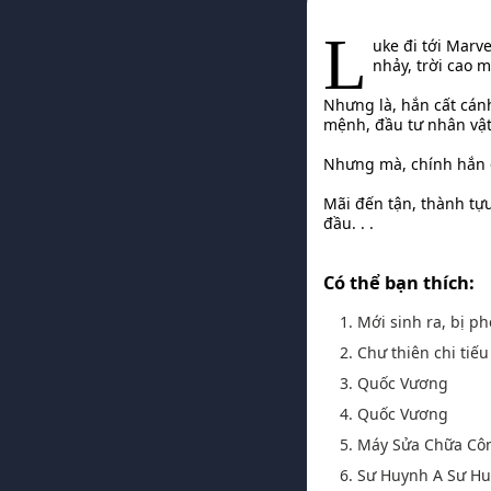
L
uke đi tới Marve
nhảy, trời cao 
Nhưng là, hắn cất cá
mệnh, đầu tư nhân vật
Nhưng mà, chính hắn đ
Mãi đến tận, thành tựu
đầu. . .
Có thể bạn thích:
1. Mới sinh ra, bị ph
2. Chư thiên chi tiế
3. Quốc Vương
4. Quốc Vương
5. Máy Sửa Chữa Cô
6. Sư Huynh A Sư H