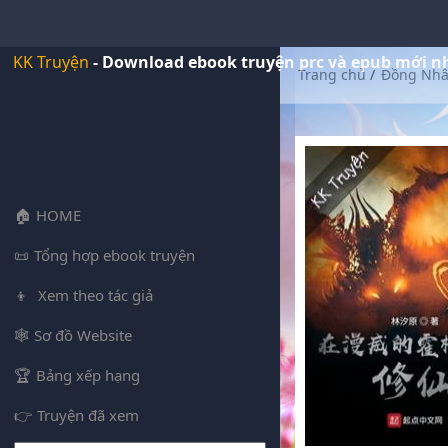
KK Truyện
- Download ebook truyện prc và epub mới n
Trang chủ
/
Đồng Nh
HOME
Tổng hợp ebook truyện
Xem theo tác giả
Sơ đồ Website
Bảng xếp hạng
Truyện đã xem