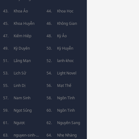
Khoa Ảo
Khoa Học
Khoa Huyễn
Không Gian
Kiếm Hiệp
Kỳ Ảo
Kỳ Duyên
Kỳ Huyễn
Lãng Mạn
lanh-khoc
Lịch Sử
Light Novel
Linh Dị
Mạt Thế
Nam Sinh
Ngôn Tình
Ngọt Sủng
Ngôn Tinh
Ngược
Nguyên Sang
nguyen-sinh-
Nhẹ Nhàng