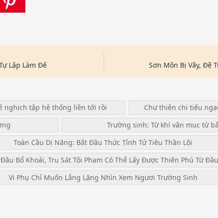
Tự Lập Làm Đế
Sơn Môn Bị Vây, Đệ 
ế nghịch tập hệ thống liền tới rồi
Chư thiên chi tiếu ng
ơng
Trường sinh: Từ khí vận mục từ b
Toàn Cầu Dị Năng: Bắt Đầu Thức Tỉnh Tử Tiêu Thần Lôi
 Đầu Bổ Khoái, Tru Sát Tội Phạm Có Thể Lấy Được Thiên Phú Từ Đầ
Vi Phụ Chỉ Muốn Lẳng Lặng Nhìn Xem Ngươi Trường Sinh