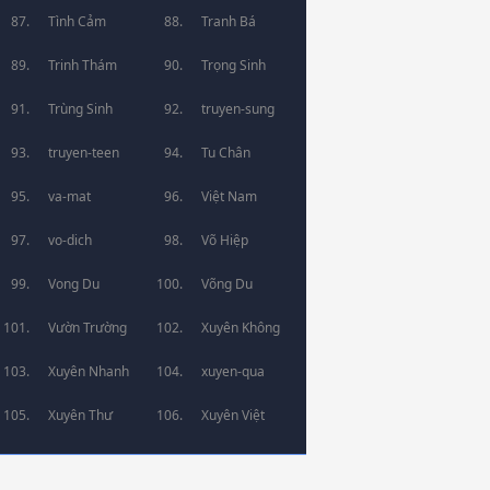
Tình Cảm
Tranh Bá
Trinh Thám
Trọng Sinh
Trùng Sinh
truyen-sung
truyen-teen
Tu Chân
va-mat
Việt Nam
vo-dich
Võ Hiệp
Vong Du
Võng Du
Vườn Trường
Xuyên Không
Xuyên Nhanh
xuyen-qua
Xuyên Thư
Xuyên Việt