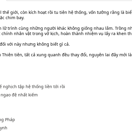
l thế giới, còn kích hoạt rồi tu tiên hệ thống, vốn tưởng rằng là b
mặc chim bay.
nh lữ trình cùng những người khác không giống nhau lắm. Trồng n
 chính nhân vật trong vở kịch, hoàn thành nhiệm vụ lấy ra khen t
ối với này nhưng không biết gì cả.
 Thiên tiên, tất cả xung quanh đều thay đổi, nguyên lai đây mới là
ế nghịch tập hệ thống liền tới rồi
u ngạo đệ nhất kiếm
ng Pháp
uynh