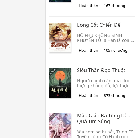
hoạt tại Pháp Vực, tuân thủ
trật tự, hợp lễ nghi, am
Hoàn thành - 167 chương
hiểu thống ngự, khống chế
pháp điển👦 Đường Gia
Tam Thiếu
Long Cốt Chiến Đế
HỔ PHỤ KHÔNG SINH
KHUYỂN TỬ !!! Hắn là con vị
Chiến Đế duy nhất trong
thiên địa, danh tiếng, tài
Hoàn thành - 1057 chương
nguyên, thiên tài địa bảo,
võ học bí kíp...
Siêu Thần Đạo Thuật
Ngươi chính cảm giác lực
lượng không đủ, lực lượng
1, Ngươi tu luyện Kim
Chung Tráo, võ công đẳng
Hoàn thành - 873 chương
cấp 1, Ngươi nhặt đến một
bản đạo kinh, ng👦 Đương
Niên Yên Hỏa
Mẫu Giáo Bá Tổng Đầu
Quả Tim Sủng
Yêu sớm sợ bị bắt, Trịnh Dĩ
Tuyên cùng Cố Hành ước