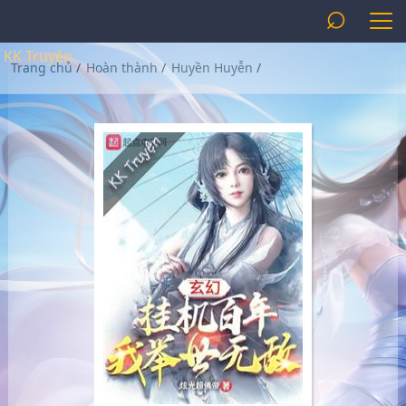
⌕
KK Truyện
Trang chủ
/
Hoàn thành
/
Huyền Huyễn
/