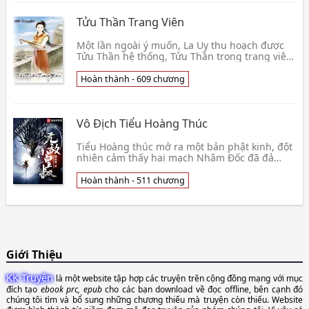
Tửu Thần Trang Viên
Một lần ngoài ý muốn, La Uy thu hoạch được
Tửu Thần hệ thống, Tửu Thần trong trang viên
làm ruộng, bắt Dã Thỏ, bắt Heo rừng, đi săn
món ăn d👦 Liễu Tam Đao
Hoàn thành - 609 chương
Vô Địch Tiểu Hoàng Thúc
Tiểu Hoàng thúc mở ra một bản phật kinh, đột
nhiên cảm thấy hai mạch Nhâm Đốc đã đả
thông, nghĩ đến trong đó tất nhiên là kẹp lấy
cái gì huy👦 Tiễn Thủy II
Hoàn thành - 511 chương
Giới Thiệu
KK Truyện
là một website tập hợp các truyện trên cộng đồng mạng với mục
đích tạo
ebook prc, epub
cho các bạn download về đọc offline, bên cạnh đó
chúng tôi tìm và bổ sung những chương thiếu mà truyện còn thiếu. Website