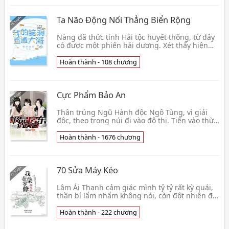
Ta Não Động Nối Thẳng Biển Rộng
Nàng đã thức tỉnh Hải tộc huyết thống, từ đây
có được một phiến hải dương. Xét thấy hiện
nay càng ngày càng gian nan hoàn cảnh sinh
hoạt, nà👦 Tuyết Nguyên U Linh
Hoàn thành - 108 chương
Cực Phẩm Bảo An
Thân trúng Ngũ Hành độc Ngô Tùng, vì giải
độc, theo trong núi đi vào đô thị. Tiến vào thừa
thãi mỹ nữ nữ tử học viện, lên làm một tên tiểu
b👦 Vô Tuyến Hiệp
Hoàn thành - 1676 chương
70 Sửa Máy Kéo
Lâm Ái Thanh cảm giác mình tỷ tỷ rất kỳ quái,
thần bí lẩm nhẩm không nói, còn đột nhiên đối
với nàng tràn đầy địch ý ~ vốn nháo muốn chết
mu👦 Đường Thất Ngư
Hoàn thành - 222 chương