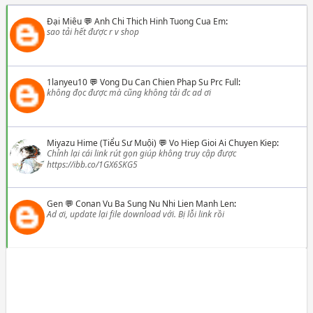
Đại Miêu
💬
Anh Chi Thich Hinh Tuong Cua Em
:
sao tải hết được r v shop
1lanyeu10
💬
Vong Du Can Chien Phap Su Prc Full
:
không đọc được mà cũng không tải đc ad ơi
Miyazu Hime (Tiểu Sư Muội)
💬
Vo Hiep Gioi Ai Chuyen Kiep
:
Chỉnh lại cái link rút gọn giúp không truy cập được
https://ibb.co/1GX6SKG5
Gen
💬
Conan Vu Ba Sung Nu Nhi Lien Manh Len
:
Ad ơi, update lại file download với. Bị lỗi link rồi