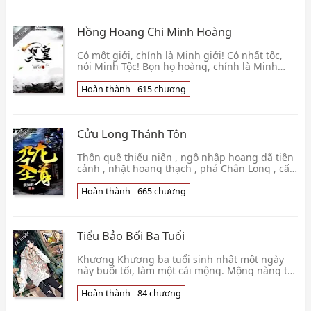
Hồng Hoang Chi Minh Hoàng
Có một giới, chính là Minh giới! Có nhất tộc,
nói Minh Tộc! Bọn họ hoàng, chính là Minh
Hoàng! Lực áp Hồng Hoang, tranh bá chư
thiên! Vạn cổ👦 Thương Tuyết Phi Nha
Hoàn thành - 615 chương
Cửu Long Thánh Tôn
Thôn quê thiếu niên , ngộ nhập hoang dã tiên
cảnh , nhặt hoang thạch , phá Chân Long , cấp
long khí, không thể không học tập Cửu Long
châm n👦 Mạc Chi Quân
Hoàn thành - 665 chương
Tiểu Bảo Bối Ba Tuổi
Khương Khương ba tuổi sinh nhật một ngày
này buổi tối, làm một cái mộng. Mộng nàng tại
trong một quyển sách, còn có cái song bào thai
tỷ tỷ.👦 Nguyệt Nghê De Mang Quả
Hoàn thành - 84 chương