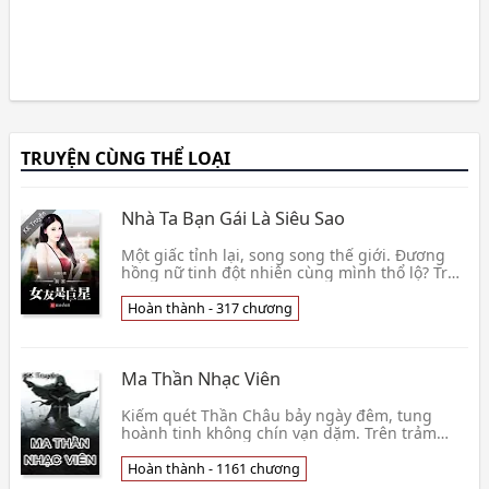
TRUYỆN CÙNG THỂ LOẠI
Nhà Ta Bạn Gái Là Siêu Sao
Một giấc tỉnh lại, song song thế giới. Đương
hồng nữ tinh đột nhiên cùng mình thổ lộ? Truy
đuổi hơn hai năm cuối cùng buông tha Nữ
Thần cũng👦 Ngũ Lăng
Hoàn thành - 317 chương
Ma Thần Nhạc Viên
Kiếm quét Thần Châu bảy ngày đêm, tung
hoành tinh không chín vạn dặm. Trên trảm
Thánh Thật, dưới trảm yêu ma, tận diệt mọi
chuyện bất bình t👦 Hùng Lang Cẩu
Hoàn thành - 1161 chương