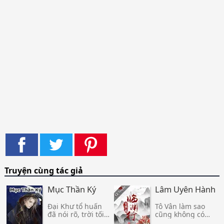
Truyện cùng tác giả
Mục Thần Ký
Lâm Uyên Hành
Đại Khư tổ huấn
Tô Vân làm sao
đã nói rõ, trời tối
cũng không có
tốt nhất đừng ra
nghĩ đến, chính