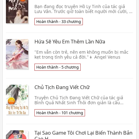
Bạn đang đọc truyện Hồ Ly Tinh của tác giả
Lưu Vân. Trước giờ toàn biết người mới cười, ai
lại để ý người xưa khóc... Tiểu thư khuê các là v
👦 Lưu Vân
Hoàn thành - 33 chương
Hứa Sẽ Yêu Em Thêm Lần Nữa
"Em vẫn còn trẻ, nên em không muốn bị mắc
kẹt trong tình yêu cả đời."👦 Angel Venus
Hoàn thành - 5 chương
Chủ Tịch Đang Viết Chữ
Truyện Chủ Tịch Đang Viết Chữ của tác giả
Bình Quả Nhất Sinh Thôi đơn giản là câu
chuyện tình yêu của chủ tịch trẻ cùng với tổng
tài ngự tỷ 👦 Bình Quả Nhất Sinh Thôi
Hoàn thành - 101 chương
Tại Sao Game Tôi Chơi Lại Biến Thành Bản
Cao H