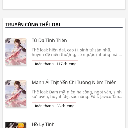
TRUYỆN CÙNG THỂ LOẠI
Tử Dạ Tình Triền
Thể loại: hiện đại, cao H, sinh tử,sản nhũ,
huynh đệ niên thượng, có ngược (nhưng mà ít
nhắm ko ăn nhằm gì đâu hehehe), 1×1, HE
Edit:wonkyu 👦 Dục Hiểu
Hoàn thành - 117 chương
Manh Ái Thịt Yến Chi Tưởng Niệm Thiên
Thể loại: Đam mỹ, niên hạ công, ngọt văn, sinh
sư luyến, huynh đệ, sắc nặng. Edit: Javico Tần
Tư nhìn gương mặt tuấn mỹ tràn đầy nước mắt
kh👦 Lãnh Tịch
Hoàn thành - 33 chương
Hồ Ly Tinh