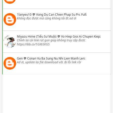
1lanyeu10
💬
Vong Du Can Chien Phap Su Prc Full
:
không đọc được mà cũng không tải đc ad ơi
Miyazu Hime (Tiểu Sư Muội)
💬
Vo Hiep Gioi Ai Chuyen Kiep
:
Chỉnh lại cái link rút gọn giúp không truy cập được
https://ibb.co/1GX6SKG5
Gen
💬
Conan Vu Ba Sung Nu Nhi Lien Manh Len
:
Ad ơi, update lại file download với. Bị lỗi link rồi