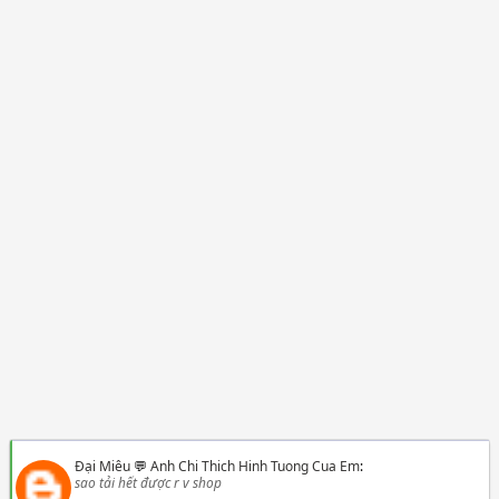
Đại Miêu
💬
Anh Chi Thich Hinh Tuong Cua Em
:
sao tải hết được r v shop