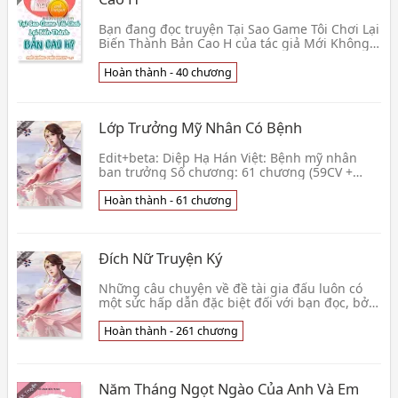
Bạn đang đọc truyện Tại Sao Game Tôi Chơi Lại
Biến Thành Bản Cao H của tác giả Mới Không
Phải Husky. Tô Hàn ngồi cày game RPG này cả
một ngà👦 Mới Không Phải Husky
Hoàn thành - 40 chương
Lớp Trưởng Mỹ Nhân Có Bệnh
Edit+beta: Diệp Hạ Hán Việt: Bệnh mỹ nhân
ban trưởng Số chương: 61 chương (59CV +
2PN) Tình trạng edit: hoàn thành (09/04/2020 -
13/02/2021)👦 Cố Chi Quân
Hoàn thành - 61 chương
Đích Nữ Truyện Ký
Những câu chuyện về đề tài gia đấu luôn có
một sức hấp dẫn đặc biệt đối với bạn đọc, bởi
những âm mưu, tranh giành lẫn nhau. Đích
Nữ Truyện 👦 Ai Lam
Hoàn thành - 261 chương
Năm Tháng Ngọt Ngào Của Anh Và Em