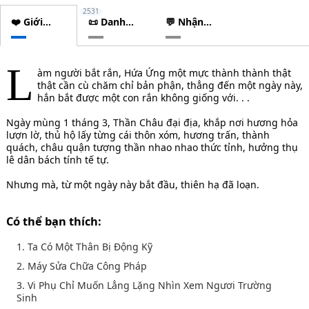
2531
❤️ Giới
📜 Danh
💬 Nhận
thiệu
sách
xét
chương
L
àm người bắt rắn, Hứa Ứng một mực thành thành thật
thật cần cù chăm chỉ bản phận, thẳng đến một ngày này,
hắn bắt được một con rắn không giống với. . .
Ngày mùng 1 tháng 3, Thần Châu đại địa, khắp nơi hương hỏa
lượn lờ, thủ hộ lấy từng cái thôn xóm, hương trấn, thành
quách, châu quận tượng thần nhao nhao thức tỉnh, hưởng thụ
lê dân bách tính tế tự.
Nhưng mà, từ một ngày này bắt đầu, thiên hạ đã loạn.
Có thể bạn thích:
1. Ta Có Một Thân Bị Động Kỹ
2. Máy Sửa Chữa Công Pháp
3. Vi Phụ Chỉ Muốn Lẳng Lặng Nhìn Xem Ngươi Trường
Sinh