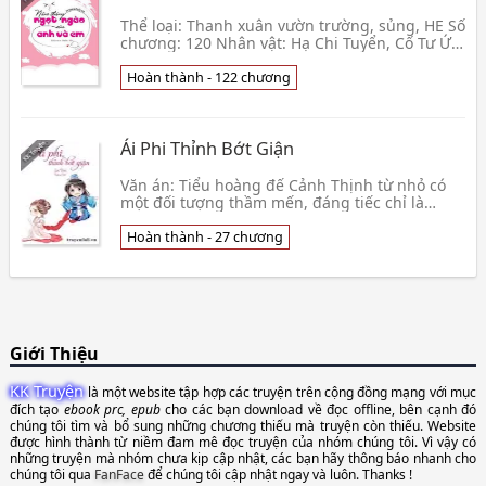
Thể loại: Thanh xuân vườn trường, sủng, HE Số
chương: 120 Nhân vật: Hạ Chi Tuyển, Cố Tư Ức
Edit & Beta: Ngân Nhi​ Giới thiệu Hạ Chi Tuyển
nổ👦 Vô Ảnh Hữu Tung
Hoàn thành - 122 chương
Ái Phi Thỉnh Bớt Giận
Văn án: Tiểu hoàng đế Cảnh Thịnh từ nhỏ có
một đối tượng thầm mến, đáng tiếc chỉ là
thầm mến, hơn nữa đối phương sớm đã có
người trong lòng,👦 Lạc Duệ
Hoàn thành - 27 chương
Giới Thiệu
KK Truyện
là một website tập hợp các truyện trên cộng đồng mạng với mục
đích tạo
ebook prc, epub
cho các bạn download về đọc offline, bên cạnh đó
chúng tôi tìm và bổ sung những chương thiếu mà truyện còn thiếu. Website
được hình thành từ niềm đam mê đọc truyện của nhóm chúng tôi. Vì vậy có
những truyện mà nhóm chưa kịp cập nhật, các bạn hãy thông báo nhanh cho
chúng tôi qua
FanFace
để chúng tôi cập nhật ngay và luôn. Thanks !