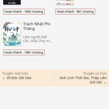
ngoài. Đại Khư
mình sinh sống
Tàn Lão Thôn, một
vài chục năm
đứa bé được
Thiên Môn trấn,
Hoàn thành - 1842 chương
Hoàn thành - 961 chương
những người già
chỉ có chính mình
nhặt được ở bờ
là người. Hắn
sống, đặt t
càng không nghĩ
Trạch Nhật Phi
đến
Thăng
Làm người bắt
rắn, Hứa Ứng một
mực thành thành
thật thật cần cù
chăm chỉ bản
Hoàn thành - 1881 chương
phận, thẳng đến
một ngày này, hắn
bắt được một con
rắn không gi
Truyện mới hơn
Truyện cũ hơn
← Võ Đức Dồi Dào
Anh Linh Thời Đại, Thập Liên
Giữ Gốc →