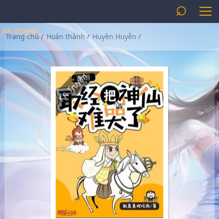
⌕
KK Truyện
Trang chủ
/
Hoàn thành
/
Huyền Huyễn
/