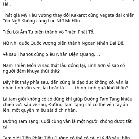
Hải.
Thật giả Mỹ Hầu Vương thay đổi Kakarot cùng Vegeta đại chiến
Tôn Ngộ Không cùng Lục Nhĩ Mi Hầu.
Tiểu Lôi Âm Tự biến thành Vô Thiên Phật Tổ.
Nữ Nhi quốc Quốc Vương biến thành Ngoan Nhân Đại Đế.
Về sau Thanos cùng Siêu Nhân Điện Quang. . .
Nam Thiên Môn vì sao thật lâu đóng lại, Linh Sơn vì sao có
người đêm khuya thút thít?
Đây hết thảy phía sau, đến cùng là đạo đức không có, vẫn là
nhân tính vặn vẹo, lại hoặc là —— thỉnh kinh quá khó khăn?
Là tam giới không có có dũng khí giúp Đường Tam Tạng khiêu
chiến vực sâu về sau, Đường Tam Tạng chỉ có thể vén tay áo
lên, một quyền miểu sát địch nhân.
Đường Tam Tạng: Cuối cùng vẫn là một người chống được tất
cả.
Tam giới Tiên Phật: Tiểu Đường có thể có cái gì ý đồ xấu, hắn