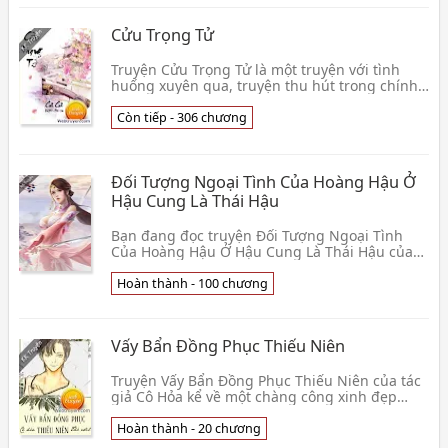
Cửu Trọng Tử
Truyện Cửu Trọng Tử là một truyện với tình
huống xuyên qua, truyện thu hút trong chính
tình huống mở đầu, đọc truyện bạn sẽ cảm
nhận được sự👦 Chi Chi
Còn tiếp - 306 chương
Đối Tượng Ngoại Tình Của Hoàng Hậu Ở
Hậu Cung Là Thái Hậu
Bạn đang đọc truyện Đối Tượng Ngoại Tình
Của Hoàng Hậu Ở Hậu Cung Là Thái Hậu của
tác giả Bỉ Ngạn Tiêu Thanh Mạc. Hoàng hậu
năm nay mới 25 t👦 Bỉ Ngạn Tiêu Thanh Mạc
Hoàn thành - 100 chương
Vấy Bẩn Đồng Phục Thiếu Niên
Truyện Vấy Bẩn Đồng Phục Thiếu Niên của tác
giả Cô Hỏa kể về một chàng công xinh đẹp
thích giả heo ăn thịt hổ cùng với một bạn thụ
ngầu lòi 👦 Cô Hỏa
Hoàn thành - 20 chương