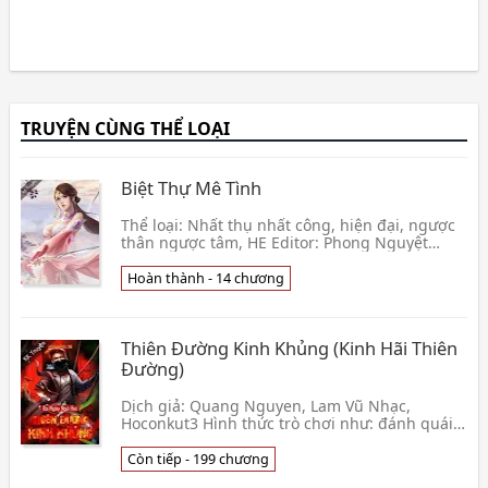
TRUYỆN CÙNG THỂ LOẠI
Biệt Thự Mê Tình
Thể loại: Nhất thụ nhất công, hiện đại, ngược
thân ngược tâm, HE Editor: Phong Nguyệt
Beta: Dưa_chan Truyện xoay quanh một tác gia
vì muốn x👦 Mạn Quang
Hoàn thành - 14 chương
Thiên Đường Kinh Khủng (Kinh Hãi Thiên
Đường)
Dịch giả: Quang Nguyen, Lam Vũ Nhạc,
Hoconkut3 Hình thức trò chơi như: đánh quái,
đi train level, đeo trang bị đã trải qua khảo
nghiệm của t👦 Ba Ngày Ngủ Hai
Còn tiếp - 199 chương