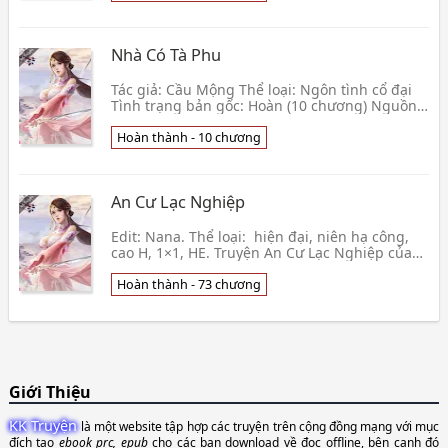
Nhà Có Tà Phu
Tác giả: Cầu Mộng Thể loại: Ngôn tình cổ đại
Tình trạng bản gốc: Hoàn (10 chương) Nguồn
convert: Lãnh Nguyệt Thu Editor: Nguyệt Lâm
Quân Văn👦 Cầu Mộng
Hoàn thành - 10 chương
An Cư Lạc Nghiệp
Edit: Nana. Thể loại: hiện đại, niên hạ công,
cao H, 1×1, HE. Truyện An Cư Lạc Nghiệp của
tác giả Đại Đao Diễm là câu chuyện được chia
làm 👦 Đại Đao Diễm
Hoàn thành - 73 chương
Giới Thiệu
KK Truyện
là một website tập hợp các truyện trên cộng đồng mạng với mục
đích tạo
ebook prc, epub
cho các bạn download về đọc offline, bên cạnh đó