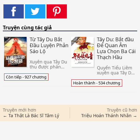
Truyện cùng tác giả
Từ Tây Du Bắt
Tây Du: Bắt đầu
Đầu Luyện Phản
Để Quan Âm
Sáo Lộ
Lựa Chọn Ba Cái
Thạch Hầu
Xuyên qua Tây Du
thu được phản
Quyển Tiểu Liêm
sáo lộ hệ thống .
xuyên qua Tây Du,
Ký chủ muộn xuất
Còn tiếp - 927 chương
thành vì Quyển
thế năm trăm
Liêm thần tướng.
Hoàn thành - 534 chương
năm, phản sáo lộ
Để người tiếc nuối
thành công thu
là, cứ việc Quyển
được ... Ký chủ
Tiểu Liêm vì Ngọc
không đi bái
Đế lập xuống
công l
Truyện mới hơn
Truyện cũ hơn
← Ta Thật Là Bác Sĩ Tâm Lý
Triệu Hoán Thánh Nhân →