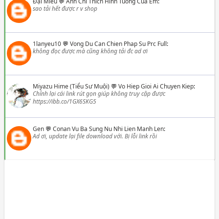
Đại Miêu
💬
Anh Chi Thich Hinh Tuong Cua Em
:
sao tải hết được r v shop
1lanyeu10
💬
Vong Du Can Chien Phap Su Prc Full
:
không đọc được mà cũng không tải đc ad ơi
Miyazu Hime (Tiểu Sư Muội)
💬
Vo Hiep Gioi Ai Chuyen Kiep
:
Chỉnh lại cái link rút gọn giúp không truy cập được
https://ibb.co/1GX6SKG5
Gen
💬
Conan Vu Ba Sung Nu Nhi Lien Manh Len
:
Ad ơi, update lại file download với. Bị lỗi link rồi