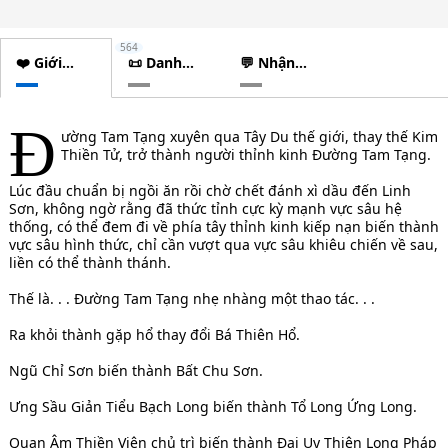
564
❤️ Giới
📜 Danh
💬 Nhận
thiệu
sách
xét
chương
Đ
ường Tam Tạng xuyên qua Tây Du thế giới, thay thế Kim
Thiền Tử, trở thành người thỉnh kinh Đường Tam Tạng.
Lúc đầu chuẩn bị ngồi ăn rồi chờ chết đánh xì dầu đến Linh
Sơn, không ngờ rằng đã thức tỉnh cực kỳ mạnh vực sâu hệ
thống, có thể đem đi về phía tây thỉnh kinh kiếp nạn biến thành
vực sâu hình thức, chỉ cần vượt qua vực sâu khiêu chiến về sau,
liền có thể thành thánh.
Thế là. . . Đường Tam Tạng nhẹ nhàng một thao tác. . .
Ra khỏi thành gặp hổ thay đổi Bá Thiên Hổ.
Ngũ Chỉ Sơn biến thành Bất Chu Sơn.
Ưng Sầu Giản Tiểu Bạch Long biến thành Tổ Long Ứng Long.
Quan Âm Thiền Viện chủ trì biến thành Đại Uy Thiên Long Pháp