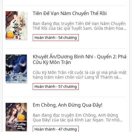
Tiên Đế Vạn Năm Chuyển Thế Rồi
Bạn đang đọc truyện Tiên Đế Vạn Năm Chuyển
Thế Rồi của tác giả Tuyết Sam. Giữa thảm hoa
đỏ rực,một nữ nhân vẫn đang say giấc nồng.
Gương mặt👦 Tuyết Sam
Hoàn thành - 54 chương
Khuyết Ấn/Dương Bình Nhi - Quyển 2: Phá
Cửu Kỳ Môn Trận
Cửu Kỳ Môn Trận rốt cuộc là cái gì mà phải mất
hàng trăm năm chôn vùi? Long Vĩ Thành và
Nam Vương liệu có thực sự ở trên vịnh Bái Tử
Long kh👦 Lý Nhật Du
Hoàn thành - 57 chương
Em Chồng, Anh Đừng Qua Đây!
Bạn đang đọc truyện Em Chồng, Anh Đừng
Qua Đây! của tác giả Kình Lạc Ngạn. Từ nhỏ
mất cha mất mẹ, không ai yêu thương, Khả
Hân có thể chấp n👦 Kình Lạc Ngạn
Hoàn thành - 47 chương