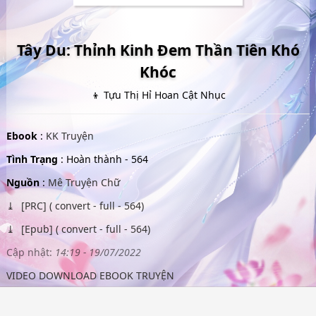
Tây Du: Thỉnh Kinh Đem Thần Tiên Khó
Khóc
👦 Tựu Thị Hỉ Hoan Cật Nhục
Ebook
:
KK Truyện
Tình Trạng
: Hoàn thành - 564
Nguồn
:
Mê Truyện Chữ
[PRC] ( convert - full - 564)
[Epub] ( convert - full - 564)
Cập nhật:
14:19 - 19/07/2022
VIDEO DOWNLOAD EBOOK TRUYỆN