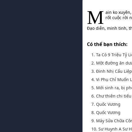
M
ain ko xuyên
rốt cuộc rời
Đạo diễn, minh tinh, t
Có thể bạn thích:
1. Ta Có 9 Triệu Tỷ 
2. Một đường ăn dưa [
3. Đinh Nhị Cẩu Liệ
4. Vi Phụ Chỉ Muốn
5. Mới sinh ra, bị ph
6. Chư thiên chi tiế
7. Quốc Vương
8. Quốc Vương
9. Máy Sửa Chữa Cô
10. Sư Huynh A Sư 