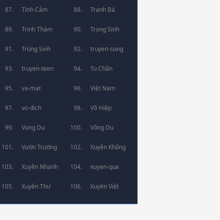
Tình Cảm
Tranh Bá
Trinh Thám
Trọng Sinh
Trùng Sinh
truyen-sung
truyen-teen
Tu Chân
va-mat
Việt Nam
vo-dich
Võ Hiệp
Vong Du
Võng Du
Vườn Trường
Xuyên Không
Xuyên Nhanh
xuyen-qua
Xuyên Thư
Xuyên Việt