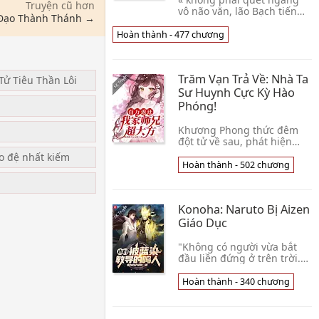
Truyện cũ hơn
vô não văn, lão Bạch tiến
Đạo Thành Thánh →
vào » Vân Tiếu xuyên việt
qua dị giới, giác tỉnh
Hoàn thành - 477 chương
nghịch thiên hệ thống. Chư
thiên đại trận👦 Phong
Lăng Bắc
Trăm Vạn Trả Về: Nhà Ta
Tử Tiêu Thần Lôi
Sư Huynh Cực Kỳ Hào
Phóng!
u
Khương Phong thức đêm
đột tử về sau, phát hiện
mình thế mà vượt qua đến
ạo đệ nhất kiếm
một cái trong tiên hiệp trò
Hoàn thành - 502 chương
chơi, mà chính mình thành
trong trò chơi👦 Thị Hoạt Kê
Đại Sư Huynh
Konoha: Naruto Bị Aizen
Giáo Dục
"Không có người vừa bắt
đầu liền đứng ở trên trời."
"Mặc kệ là Hokage hoặc là
Nhẫn Giới Chi Thần."
Hoàn thành - 340 chương
"Nhưng này Thiên Chi
Vương Tọa trống rỗng👦
Tiệp Khắc Đích Sạn Thỉ