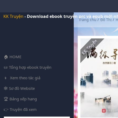
KK Truyện
- Download ebook truyện prc và epub mới n
Trang chủ
/
Đô Thị
/
H
HOME
Tổng hợp ebook truyện
Xem theo tác giả
Sơ đồ Website
Bảng xếp hạng
Truyện đã xem