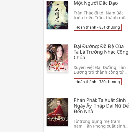
Một Người Đắc Đạo
Quan
Trần Thác đi tới Nam Bắc
triều triều Trần, thành một
vị tôn thất, vốn cho rằng
nên đi là lịch sử lộ tuyến,
Hoàn thành - 851 chương
không nghĩ tới họa phong
đột nhiê👦 Chiến Bào
Nhiễm Huyết
Đại Đường: Đồ Đệ Của
Ta Là Trường Nhạc Công
Chúa
Xuyên việt Đại Đường, Tần
Dương trở thành công tử
nhà giàu, vốn muốn làm tốt
cái hoàn khố công tử,
Hoàn thành - 780 chương
hưởng hết cả đời phú quý,
lại không nghĩ,👦 Tùng Lâm
Phách Vương
Phản Phái: Ta Xuất Sinh
Ngày Ấy, Thập Đại Nữ Đế
Đến Nhà
Từ trong bụng mẹ trăm
năm, Tần Phong xuất sinh
ngày ấy, thập đại Nữ Đế