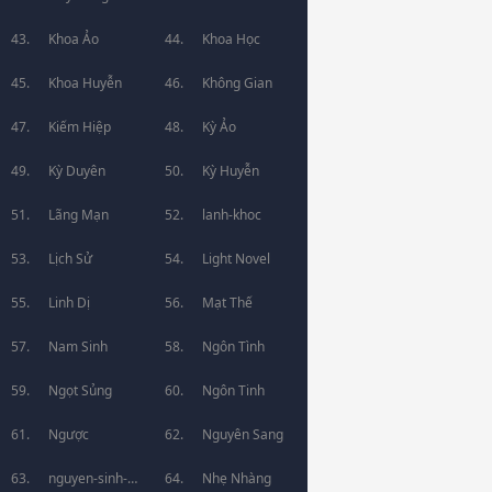
Khoa Ảo
Khoa Học
Khoa Huyễn
Không Gian
Kiếm Hiệp
Kỳ Ảo
Kỳ Duyên
Kỳ Huyễn
Lãng Mạn
lanh-khoc
Lịch Sử
Light Novel
Linh Dị
Mạt Thế
Nam Sinh
Ngôn Tình
Ngọt Sủng
Ngôn Tinh
Ngược
Nguyên Sang
nguyen-sinh-
Nhẹ Nhàng