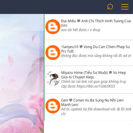
⌕
Đại Miêu
💬
Anh Chi Thich Hinh Tuong Cua
Em
:
sao tải hết được r v shop
1lanyeu10
💬
Vong Du Can Chien Phap Su
Prc Full
:
không đọc được mà cũng không tải đc ad ơi
Miyazu Hime (Tiểu Sư Muội)
💬
Vo Hiep
Gioi Ai Chuyen Kiep
:
Chỉnh lại cái link rút gọn giúp không truy
cập được https://ibb.co/1GX6SKG5
Gen
💬
Conan Vu Ba Sung Nu Nhi Lien
Manh Len
:
Ad ơi, update lại file download với. Bị lỗi link
rồi