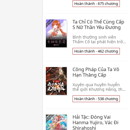
hoành không, đi vào Tần
Hoàn thành - 675 chương
gia cái gì Chân Long chi
huyết, Phượng Hoàng 👦
Liệt Khai Liễu
Ta Chỉ Có Thể Cùng Cấp
S Nữ Thần Yêu Đương
Bình thường sinh viên
Thẩm Cố tại phát hiện trở
thành "Lốp xe dự phòng" về
sau, ngoài ý muốn thu
Hoàn thành - 462 chương
hoạch được yêu đương hệ
thống phụ trợ Đại g👦
Đường Tiểu Hà
Công Pháp Của Ta Vô
Hạn Thăng Cấp
Xuyên qua huyền huyễn
thế giới Khương Hằng, thức
tỉnh tiềm năng thăng cấp
hệ thống, có thể dùng tiềm
Hoàn thành - 538 chương
năng điểm vô hạn thăng
cấp tu vi cùng c👦 Thái Linh
Hải Tặc: Đóng Vai
Hanma Yujiro, Vác Đi
Shirahoshi