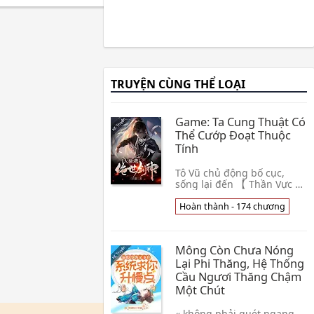
TRUYỆN CÙNG THỂ LOẠI
Game: Ta Cung Thuật Có
Thể Cướp Đoạt Thuộc
Tính
Tô Vũ chủ động bố cục,
sống lại đến 【 Thần Vực 】
open server trước. Bắt đầu
thức tỉnh vô thượng cấp
Hoàn thành - 174 chương
thiên phú. 【 Lược Thiên
Tiễn Đạo 】: Sử d👦 Miêu
Cửu
Mông Còn Chưa Nóng
Lại Phi Thăng, Hệ Thống
Cầu Ngươi Thăng Chậm
Một Chút
« không phải quét ngang