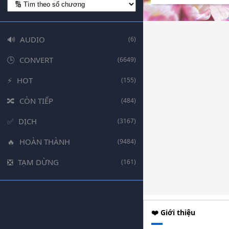
AUDIO
(6)
CONVERT
(6649)
HOT
(155)
CÒN TIẾP
(484)
DỊCH
(3167)
HOÀN THÀNH
(9484)
TẠM DỪNG
(161)
❤️ Giới thiệu