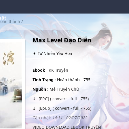
hất.
oàn thành
/
Max Level Đạo Diễn
👦 Tư Nhiên Yêu Hoa
Ebook
:
KK Truyện
Tình Trạng
: Hoàn thành - 755
Nguồn
:
Mê Truyện Chữ
[PRC] ( convert - full - 755)
[Epub] ( convert - full - 755)
Cập nhật:
14:31 - 02/07/2022
VIDEO DOWNLOAD EBOOK TRUYỆN