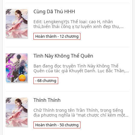
Cùng Dã Thú HHH
Edit: LengkengYJs Thể loại: cao H, nhân
thú,biến thái công x tự luyến xinh đẹp thụ,
1×1, sinh tử văn … Ở An Lỗ Đặc vương quốc, có
một quốc v👦 Ô Mông Tiểu Yến
Hoàn thành - 12 chương
Tình Này Không Thể Quên
Bạn đang đọc truyện Tình Này Không Thể
Quên của tác giả Khuyết Danh. Lục Bắc Thần,
cái tên này đã khắc sâu vào trong tâm khảm
của cô. Yêu có👦 Khuyết Danh
- 68 chương
Thính Thính
Chữ Thính trong tên Trần Thính, trong tiếng
địa phương nghĩa là “mạt chược chỉ kém một
quân nữa thôi là ù”, thế nên cuộc đời cậu
dường như c👦 Lộng Thanh Phong
Hoàn thành - 50 chương