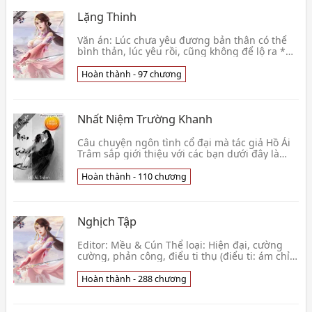
Lặng Thinh
Văn án: Lúc chưa yêu đương bản thân có thể
bình thản, lúc yêu rồi, cũng không để lộ ra *
Bối cảnh show tuyển chọn âm nhạc, còn có tên
Những 👦 A Nguyễn Hữu Tửu
Hoàn thành - 97 chương
Nhất Niệm Trường Khanh
Câu chuyện ngôn tình cổ đại mà tác giả Hồ Ái
Trâm sắp giới thiệu với các bạn dưới đây là
một chuyện buồn và bi thương về số phận của
người p👦 Hồ Ái Trâm
Hoàn thành - 110 chương
Nghịch Tập
Editor: Mều & Cún Thể loại: Hiện đại, cường
cường, phản công, điểu ti thụ (điểu ti: ám chỉ
những người đàn ông có xuất thân thấp kém
vừa ngh👦 Sài Kê Đản
Hoàn thành - 288 chương