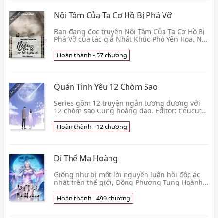
Nội Tâm Của Ta Cơ Hồ Bị Phá Vỡ
Bạn đang đọc truyện Nội Tâm Của Ta Cơ Hồ Bị
Phá Vỡ của tác giả Nhất Khúc Phó Yên Hoa. Nội
dung câu chuyện kể về Ninh Vũ Nhiên xuyên
vào một 👦 Nhất Khúc Phó Yên Hoa
Hoàn thành - 57 chương
Quán Tình Yêu 12 Chòm Sao
Series gồm 12 truyện ngắn tương đương với
12 chòm sao Cung hoàng đạo. Editor: tieucute
(Hạ Cẩm Vân) Văn án — Bởi vì anh thích em
nên anh bằn👦 Tam Nguyệt Đào Hoa Tuyết
Hoàn thành - 12 chương
Di Thế Ma Hoàng
Giống như bị một lời nguyền luân hồi độc ác
nhất trên thế giới, Đông Phương Tung Hoành
lần lượt xuyên việt, mỗi lần phụ thể nếu không
phải c👦 Thiên Đường Bất Tịch Mịch
Hoàn thành - 499 chương