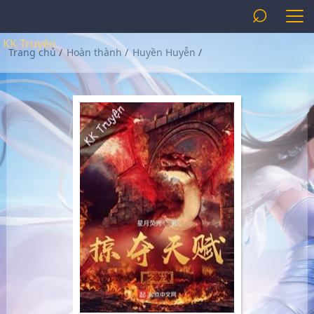
⌕
KK Truyện
Trang chủ
/
Hoàn thành
/
Huyền Huyễn
/