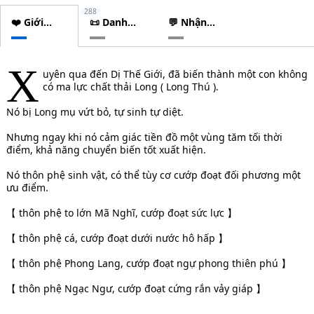
288
❤️ Giới
📜 Danh
💬 Nhận
thiệu
sách
xét
chương
X
uyên qua đến Dị Thế Giới, đã biến thành một con không
có ma lực chất thải Long ( Long Thú ).
Nó bị Long mụ vứt bỏ, tự sinh tự diệt.
Nhưng ngay khi nó cảm giác tiền đồ một vùng tăm tối thời
điểm, khả năng chuyển biến tốt xuất hiện.
Nó thôn phệ sinh vật, có thể tùy cơ cướp đoạt đối phương một
ưu điểm.
【 thôn phệ to lớn Mã Nghĩ, cướp đoạt sức lực 】
【 thôn phệ cá, cướp đoạt dưới nước hô hấp 】
【 thôn phệ Phong Lang, cướp đoạt ngự phong thiên phú 】
【 thôn phệ Ngạc Ngư, cướp đoạt cứng rắn vảy giáp 】
. . . . . .