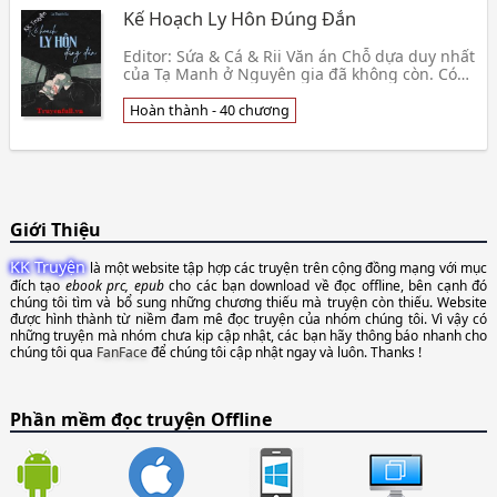
Kế Hoạch Ly Hôn Đúng Đắn
Editor: Sứa & Cá & Rii Văn án Chỗ dựa duy nhất
của Tạ Manh ở Nguyên gia đã không còn. Có
một hôm, Tạ Manh mơ một giấc mơ. Thông
qua giấc mơ,👦 Da Thanh Oa
Hoàn thành - 40 chương
Giới Thiệu
KK Truyện
là một website tập hợp các truyện trên cộng đồng mạng với mục
đích tạo
ebook prc, epub
cho các bạn download về đọc offline, bên cạnh đó
chúng tôi tìm và bổ sung những chương thiếu mà truyện còn thiếu. Website
được hình thành từ niềm đam mê đọc truyện của nhóm chúng tôi. Vì vậy có
những truyện mà nhóm chưa kịp cập nhật, các bạn hãy thông báo nhanh cho
chúng tôi qua
FanFace
để chúng tôi cập nhật ngay và luôn. Thanks !
Phần mềm đọc truyện Offline