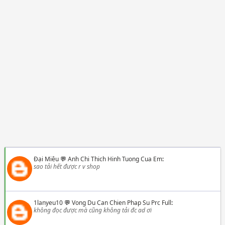
Đại Miêu
💬
Anh Chi Thich Hinh Tuong Cua Em
:
sao tải hết được r v shop
1lanyeu10
💬
Vong Du Can Chien Phap Su Prc Full
:
không đọc được mà cũng không tải đc ad ơi