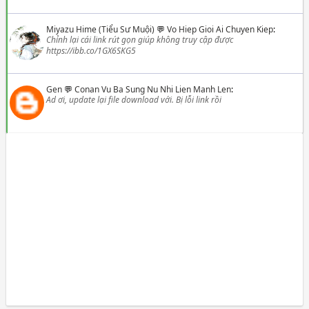
Miyazu Hime (Tiểu Sư Muội)
💬
Vo Hiep Gioi Ai Chuyen Kiep
:
Chỉnh lại cái link rút gọn giúp không truy cập được
https://ibb.co/1GX6SKG5
Gen
💬
Conan Vu Ba Sung Nu Nhi Lien Manh Len
:
Ad ơi, update lại file download với. Bị lỗi link rồi