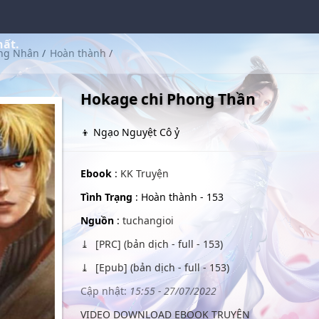
hất.
ng Nhân
/
Hoàn thành
/
Hokage chi Phong Thần
👦 Ngạo Nguyệt Cô ỷ
Ebook
:
KK Truyện
Tình Trạng
: Hoàn thành - 153
Nguồn
:
tuchangioi
[PRC] (bản dịch - full - 153)
[Epub] (bản dịch - full - 153)
Cập nhật:
15:55 - 27/07/2022
VIDEO DOWNLOAD EBOOK TRUYỆN