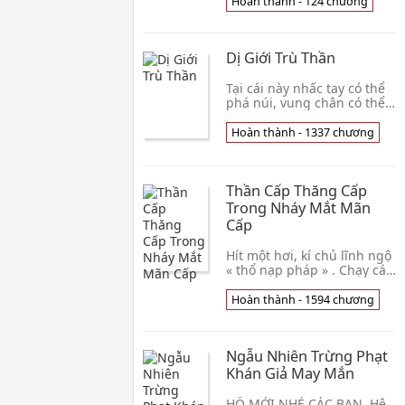
thuyết ngôn tình nữ phụ,
Hoàn thành - 124 chương
bất kể như thế nào cố
gắng, đều không chiếm
Dị Giới Trù Thần
Tại cái này nhấc tay có thể
phá núi, vung chân có thể
đoạn sông dài huyền huyễn
thế giới bên trong, hắn
Hoàn thành - 1337 chương
dùng một nhà nhà hàng
nho nhỏ mở ra con đường
thành Thần! Dị giới đại
Thần Cấp Thăng Cấp
năng, người mang pháp
bảo tất cả đều thành hắn
Trong Nháy Mắt Mãn
trung thực mỹ thực fan! Đối
Cấp
mặt mãnh liệt mà đến thực
khách, Tề Tu bày tỏ: "Mỗi
Hít một hơi, kí chủ lĩnh ngộ
« thổ nạp pháp » . Chạy cái
bước, kí chủ lĩnh ngộ «
Lăng Ba Vi Bộ » . Liếc mắt
Hoàn thành - 1594 chương
nhìn giờ học, kí chủ lĩnh
ngộ «
Ngẫu Nhiên Trừng Phạt
Khán Giả May Mắn
HỐ MỚI NHÉ CÁC BẠN. Hệ