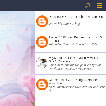
⌕
Đại Miêu
💬
Anh Chi Thich Hinh Tuong Cua
Em
:
sao tải hết được r v shop
1lanyeu10
💬
Vong Du Can Chien Phap Su
Prc Full
:
không đọc được mà cũng không tải đc ad ơi
Miyazu Hime (Tiểu Sư Muội)
💬
Vo Hiep
Gioi Ai Chuyen Kiep
:
Chỉnh lại cái link rút gọn giúp không truy
cập được https://ibb.co/1GX6SKG5
Gen
💬
Conan Vu Ba Sung Nu Nhi Lien
Manh Len
:
Ad ơi, update lại file download với. Bị lỗi link
rồi