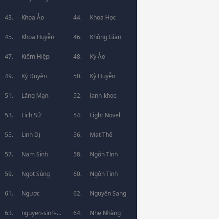
Khoa Ảo
Khoa Học
Khoa Huyễn
Không Gian
Kiếm Hiệp
Kỳ Ảo
Kỳ Duyên
Kỳ Huyễn
Lãng Mạn
lanh-khoc
Lịch Sử
Light Novel
Linh Dị
Mạt Thế
Nam Sinh
Ngôn Tình
Ngọt Sủng
Ngôn Tinh
Ngược
Nguyên Sang
nguyen-sinh-
Nhẹ Nhàng