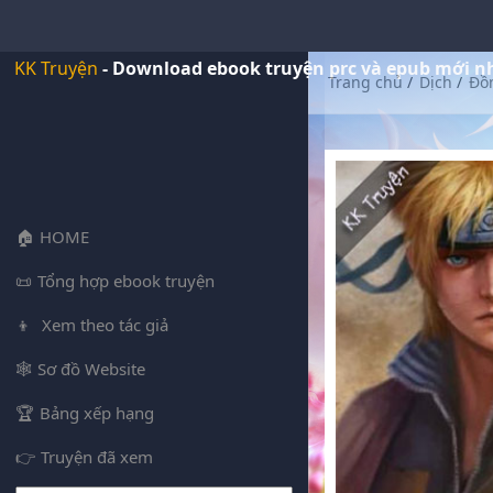
KK Truyện
- Download ebook truyện prc và epub mới n
Trang chủ
/
Dịch
/
Đồ
HOME
Tổng hợp ebook truyện
Xem theo tác giả
Sơ đồ Website
Bảng xếp hạng
Truyện đã xem