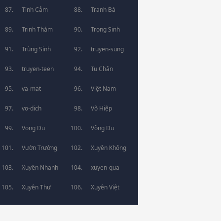
Tình Cảm
Tranh Bá
Trinh Thám
Trọng Sinh
Trùng Sinh
truyen-sung
truyen-teen
Tu Chân
va-mat
Việt Nam
vo-dich
Võ Hiệp
Vong Du
Võng Du
Vườn Trường
Xuyên Không
Xuyên Nhanh
xuyen-qua
Xuyên Thư
Xuyên Việt