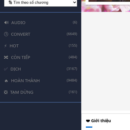
AUDIO
(6)
CONVERT
(6649)
HOT
(155)
CÒN TIẾP
(484)
DỊCH
(3167)
HOÀN THÀNH
(9484)
TẠM DỪNG
(161)
❤️ Giới thiệu