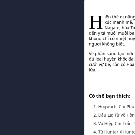
H
iện thế dị năn
xúc mạnh mẽ, k
Nagato, hòa To
đến y tá muội muội ba 
không chỉ có nhiệt huy
ngươi không biết.
Về phần sáng tạo mới m
đủ loại huyễn khốc đại
cưới vợ bé, còn có Hoa
lửa.
Có thể bạn thích:
1. Hogwarts Chi Ph
2. Đấu La: Từ Võ Hồ
3. Võ Hiệp Chi Trấn
4. Từ Hunter X Hunt