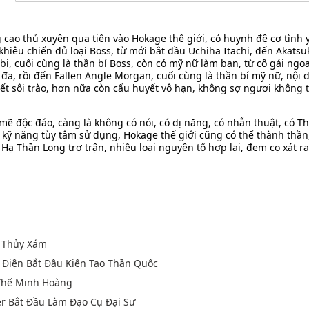
g cao thủ xuyên qua tiến vào Hokage thế giới, có huynh đệ cơ tình
hiêu chiến đủ loại Boss, từ mới bắt đầu Uchiha Itachi, đến Akatsuki
bi, cuối cùng là thần bí Boss, còn có mỹ nữ làm bạn, từ cô gái ng
đa, rồi đến Fallen Angle Morgan, cuối cùng là thần bí mỹ nữ, nội 
ết sôi trào, hơn nữa còn cẩu huyết vô hạn, không sợ ngươi không t
ẽ độc đáo, càng là không có nói, có dị năng, có nhẫn thuật, có Thi
 kỹ năng tùy tâm sử dụng, Hokage thế giới cũng có thể thành thần,
 Hạ Thần Long trợ trận, nhiều loại nguyên tố hợp lại, đem cọ xát ra
ù Thủy Xám
n Điện Bắt Đầu Kiến Tạo Thần Quốc
 Thế Minh Hoàng
er Bắt Đầu Làm Đạo Cụ Đại Sư