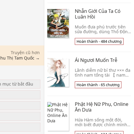
bí pháp huyền t
Nhẫn Giới Của Ta Có
Luân Hồi
Muốn đưa phú trước tiên
sửa đường, dùng Thổ Độn
sửa đường, dùng Mộc Độn
trồng cây. Đây là một cái
Hoàn thành - 484 chương
dẫn dắt các Ninja chạy về
phía khang trang đến phú
Truyện cũ hơn
đại đạo con đường xuyên
hu Thị Tam Quốc →
Ái Ngươi Muốn Trễ
việt giả thuận tiện chống
lại đi vào bắt bọn họ làm
npc dưới phó bản Luân hồi
Lãnh diễm nữ bí thư ××× đa
giả cố sự. Quyển thứ ba:
tình nam tổng tài 【 nam
Xâm lược Marvel thế giớ
nhân định luật đều là thật
n mục từ bắt đầu
thơm. 】 Nhiều năm trước
Hoàn thành - 65 chương
trong đám người kinh hồng
một chút, Hề
Phật Hệ Nữ Phụ, Online
u
Ăn Dưa
Hứa Hàm sống một đời,
mới biết được chính mình
là một trong quyển tiểu