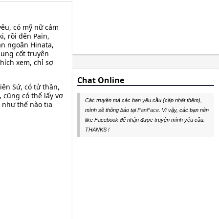
 yêu, có mỹ nữ cảm
, rồi đến Pain,
oan ngoãn Hinata,
dung cốt truyện
hích xem, chỉ sợ
Chat Online
ên Sứ, có tử thần,
 cũng có thể lấy vợ
Các truyện mà các bạn yêu cầu (cập nhật thêm),
 như thế nào tia
mình sẽ thông báo tại
FanFace
. Vì vậy, các bạn nên
like Facebook để nhận được truyện mình yêu cầu.
THANKS !