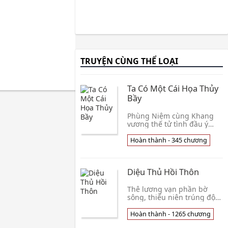
TRUYỆN CÙNG THỂ LOẠI
Ta Có Một Cái Họa Thủy
Bầy
Phùng Niệm cùng Khang
vương thế tử tình đầu ý
hợp nhiều năm, chỉ kém
lâm môn một cước, kết quả
Hoàn thành - 345 chương
tình lang tới cửa cầu nàng
muội. Bi thống phí
Diệu Thủ Hồi Thôn
Thê lương vạn phần bờ
sông, thiếu niên trúng độc
sắp chết, cũng không ý ở
giữa tiến vào thập phương
Hoàn thành - 1265 chương
Thiên môn, được cao nhất