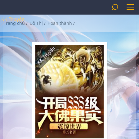
⌕
KK Truyện
Trang chủ
/
Đô Thị
/
Hoàn thành
/