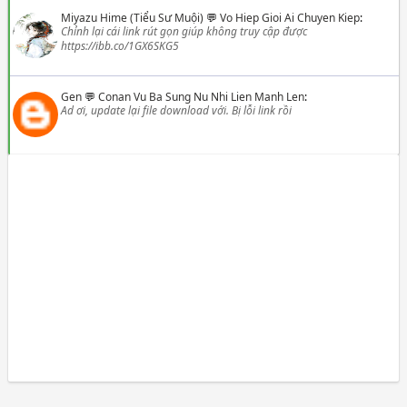
Miyazu Hime (Tiểu Sư Muội)
💬
Vo Hiep Gioi Ai Chuyen Kiep
:
Chỉnh lại cái link rút gọn giúp không truy cập được
https://ibb.co/1GX6SKG5
Gen
💬
Conan Vu Ba Sung Nu Nhi Lien Manh Len
:
Ad ơi, update lại file download với. Bị lỗi link rồi