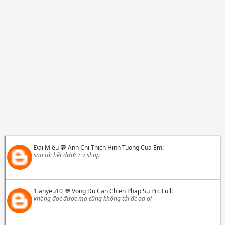
Đại Miêu
💬
Anh Chi Thich Hinh Tuong Cua Em
:
sao tải hết được r v shop
1lanyeu10
💬
Vong Du Can Chien Phap Su Prc Full
:
không đọc được mà cũng không tải đc ad ơi