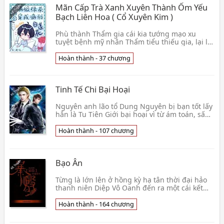
Mãn Cấp Trà Xanh Xuyên Thành Ốm Yếu
Bạch Liên Hoa ( Cổ Xuyên Kim )
Phù thành Thẩm gia cái kia tướng mạo xu
tuyệt bệnh mỹ nhân Thẩm tiểu thiếu gia, lại lại
lại té xỉu! Té xỉu ở hắn cùng ảnh đế Bùi mộ chi
thế 👦 Chiết Chi
Hoàn thành - 37 chương
Tinh Tế Chi Bại Hoại
Nguyên anh lão tổ Dung Nguyên bị bạn tốt lấy
hắn là Tu Tiên Giới bại hoại vì từ ám toán, sấm
sét ầm ầm sau, tiên cốt vô tồn. Dung Nguyên
lão👦 Thời Bất Đãi Ngã
Hoàn thành - 107 chương
Bạo Ân
Từng là lớn lên ở hồng kỳ hạ tân thời đại hảo
thanh niên Diệp Vô Oanh đến ra một cái kết
luận: Muốn như thế nào ở một cái biến thái
vờn quan👦 SISIMO
Hoàn thành - 164 chương