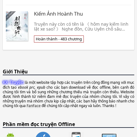
Kiếm Ảnh Hoành Thu
Truyện này còn có tên là 《 hôm nay kiếm linh
lật xe sao? 》 Nghe đồn, Cửu Uyên chỗ sâu
phong ấn thượng cổ ma kiếm Huyền Minh,
đến kiếm này gi👦 Vi Tư Nhân Dã
Hoàn thành - 483 chương
Giới Thiệu
KK Truyện
là một website tập hợp các truyện trên cộng đồng mạng với mục
đích tạo
ebook prc, epub
cho các bạn download về đọc offline, bên cạnh đó
chúng tôi tìm và bổ sung những chương thiếu mà truyện còn thiếu. Website
được hình thành từ niềm đam mê đọc truyện của nhóm chúng tôi. Vì vậy có
những truyện mà nhóm chưa kịp cập nhật, các bạn hãy thông báo nhanh cho
chúng tôi qua
FanFace
để chúng tôi cập nhật ngay và luôn. Thanks !
Phần mềm đọc truyện Offline