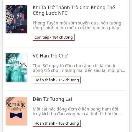
Khi Ta Trở Thành Trò Chơi Không Thể
Công Lược NPC
Phong Tuyền một sớm xuyên qua, vốn tưởng
rằng chính mình mở ra dị thế giới ma pháp
nhẹ tiểu thuyết kịch bản, nhưng mà lại phát
hiện trên thự👦 Nhan Tuân
Còn tiếp - 184 chương
Vô Hạn Trò Chơi
Thời Sở ngay từ đầu cho rằng chỉ là cái di
động trò chơi, nhưng mà, đến sau lại mới phát
hiện: Đây là hắn trò chơi nhân sinh. · vô hạn
lưu x👦 SISIMO
Hoàn thành - 152 chương
Đến Từ Tương Lai
Một cái hắc động đem ở liên bang hạm đội
truy kích hạ đào vong hai cái tinh tế hải tặc
mang về 2016 năm, hao hết tâm tư được đến
cơ mật tư l👦 SISIMO
Hoàn thành - 103 chương