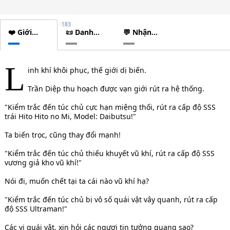
183
❤️ Giới
📜 Danh
💬 Nhận
thiệu
sách
xét
chương
L
inh khí khôi phục, thế giới dị biến.
Trần Diệp thu hoạch được vạn giới rút ra hệ thống.
"Kiểm trắc đến túc chủ cực hạn miệng thối, rút ra cấp độ SSS
trái Hito Hito no Mi, Model: Daibutsu!"
Ta biến trọc, cũng thay đổi mạnh!
"Kiểm trắc đến túc chủ thiếu khuyết vũ khí, rút ra cấp độ SSS
vương giả kho vũ khí!"
Nói đi, muốn chết tại ta cái nào vũ khí hạ?
"Kiểm trắc đến túc chủ bị vô số quái vật vây quanh, rút ra cấp
độ SSS Ultraman!"
Các vị quái vật, xin hỏi các ngươi tin tưởng quang sao?