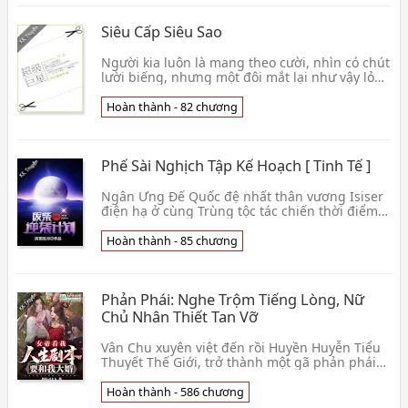
Siêu Cấp Siêu Sao
Người kia luôn là mang theo cười, nhìn có chút
lười biếng, nhưng một đôi mắt lại như vậy lỏng
lẻo trong sáng, hắn trên người, phảng phất
lúc👦 SISIMO
Hoàn thành - 82 chương
Phế Sài Nghịch Tập Kế Hoạch [ Tinh Tế ]
Ngân Ưng Đế Quốc đệ nhất thân vương Isiser
điện hạ ở cùng Trùng tộc tác chiến thời điểm
gặp được mưa thiên thạch, bất hạnh bỏ mình
Đương hắn👦 Thanh Vụ Liễm Nguyệt
Hoàn thành - 85 chương
Phản Phái: Nghe Trộm Tiếng Lòng, Nữ
Chủ Nhân Thiết Tan Vỡ
Vân Chu xuyên việt đến rồi Huyền Huyễn Tiểu
Thuyết Thế Giới, trở thành một gã phản phái
Thánh Tử, cũng lại đạt được ảnh đế hệ thống!
Chỉ cần👦 Nhạc Nhất Thượng Bảng
Hoàn thành - 586 chương