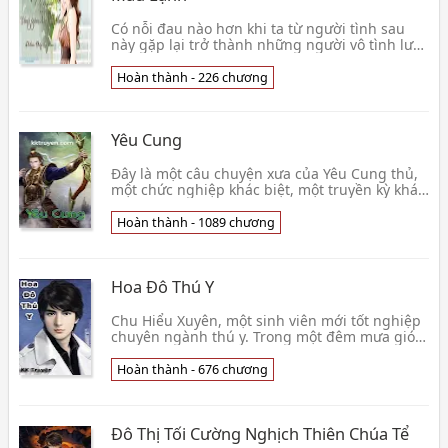
Có nỗi đau nào hơn khi ta từ người tình sau
này gặp lại trở thành những người vô tình lướt
qua nhau. Trớ trêu hơn nữa là do cả hai đã yêu
nhau đậm sâu mà vì những lỗi lầm trong quá
Hoàn thành - 226 chương
khứ truyện tình yêu
Yêu Cung
Đây là một câu chuyện xưa của Yêu Cung thủ,
một chức nghiệp khác biệt, một truyền kỳ khác
biệt! Hắn không có thiên phú tài trí hơn người,
hắn không có phong phạm bá vương kinh sợ
Hoàn thành - 1089 chương
lòng người, hắn có đư
Hoa Đô Thú Y
Chu Hiểu Xuyên, một sinh viên mới tốt nghiệp
chuyên ngành thú y. Trong một đêm mưa gió
vô tình cứu được một con chó bị sét đánh, toàn
thân phỏng nặng. Sau đó Chu Hiểu Xuyên có
Hoàn thành - 676 chương
được năng lực nói chuyện
Đô Thị Tối Cường Nghịch Thiên Chúa Tể