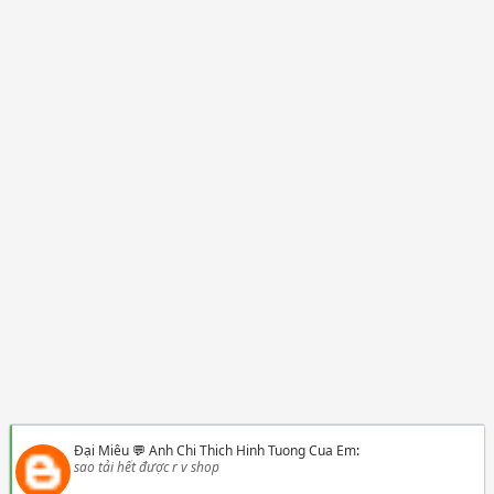
Đại Miêu
💬
Anh Chi Thich Hinh Tuong Cua Em
:
sao tải hết được r v shop