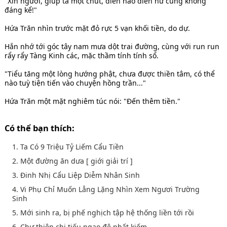
"Xin ngươi, giúp ta một chút, diễn hảo diễn hư cũng không
đáng kể!"
Hứa Trăn nhìn trước mặt đỏ rực 5 vạn khối tiền, do dự.
Hắn nhớ tới góc tây nam mưa dột trai đường, cùng với run run
rẩy rẩy Tàng Kinh các, mặc thầm tính tính sổ.
"Tiểu tăng một lòng hướng phật, chưa được thiền tâm, có thể
nào tuỳ tiện tiến vào chuyện hồng trần..."
Hứa Trăn một mặt nghiêm túc nói: "Đến thêm tiền."
Có thể bạn thích:
1. Ta Có 9 Triệu Tỷ Liếm Cẩu Tiền
2. Một đường ăn dưa [ giới giải trí ]
3. Đinh Nhị Cẩu Liệp Diễm Nhân Sinh
4. Vi Phụ Chỉ Muốn Lẳng Lặng Nhìn Xem Ngươi Trường
Sinh
5. Mới sinh ra, bị phế nghịch tập hệ thống liền tới rồi
6. Chư thiên chi tiếu ngạo đệ nhất kiếm