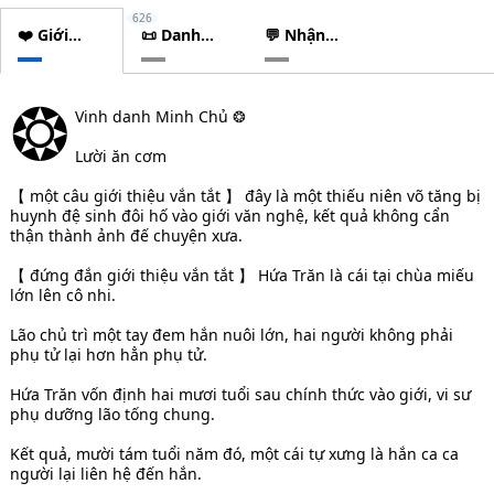
626
❤️ Giới
📜 Danh
💬 Nhận
thiệu
sách
xét
chương
❂
Vinh danh Minh Chủ ❂
Lười ăn cơm
【 một câu giới thiệu vắn tắt 】 đây là một thiếu niên võ tăng bị
huynh đệ sinh đôi hố vào giới văn nghệ, kết quả không cẩn
thận thành ảnh đế chuyện xưa.
【 đứng đắn giới thiệu vắn tắt 】 Hứa Trăn là cái tại chùa miếu
lớn lên cô nhi.
Lão chủ trì một tay đem hắn nuôi lớn, hai người không phải
phụ tử lại hơn hẳn phụ tử.
Hứa Trăn vốn định hai mươi tuổi sau chính thức vào giới, vi sư
phụ dưỡng lão tống chung.
Kết quả, mười tám tuổi năm đó, một cái tự xưng là hắn ca ca
người lại liên hệ đến hắn.