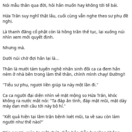
Nói mẫu thân qua đời, hỏi hắn muốn hay không tới tế bái.
Hứa Trăn suy nghĩ thật lâu, cuối cùng vẫn nghe theo sư phụ đề
nghị.
Là thanh đăng cổ phật còn là hồng trần thế tục, lại xuống núi
nhìn xem mới quyết định.
Nhưng mà.
Dưới núi chờ đợi hắn lại là...
Thân là mười tám tuyến nghệ nhân sinh đôi ca ca đem hắn
ném ở nhà bên trong làm thế thân, chính mình chạy! Đường!!
"Tiểu sư phụ, ngươi liền giúp ta này một lần đi."
Ca ca người đại diện nhìn vẻ mặt mộng so Hứa Trăn, khóc
không ra nước mắt nói: "Ta đáp ân tình, đáp mặt mũi, mặt dày
mày dạn mới cầu tới này bộ hí."
"Kết quả hiện tại lâm trận bệnh loét mũi, ta về sau còn làm
người như thế nào?"