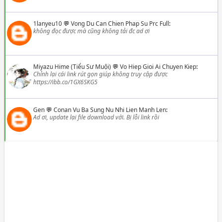
1lanyeu10
💬
Vong Du Can Chien Phap Su Prc Full
:
không đọc được mà cũng không tải đc ad ơi
Miyazu Hime (Tiểu Sư Muội)
💬
Vo Hiep Gioi Ai Chuyen Kiep
:
Chỉnh lại cái link rút gọn giúp không truy cập được
https://ibb.co/1GX6SKG5
Gen
💬
Conan Vu Ba Sung Nu Nhi Lien Manh Len
:
Ad ơi, update lại file download với. Bị lỗi link rồi