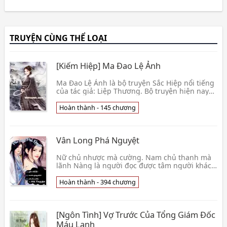
TRUYỆN CÙNG THỂ LOẠI
[Kiếm Hiệp] Ma Đao Lệ Ảnh
Ma Đao Lệ Ảnh là bộ truyện Sắc Hiệp nổi tiếng
của tác giả: Liệp Thương. Bộ truyện hiện nay
đã ra full và có mặt đầy đủ trên một số diễn
đàn truyện. Tình Trạng : [Hoàn thành - 145]
Hoàn thành - 145 chương
Nguồn : Sưu tầm Internet Tải về đọc Offline
Xem thêm »
Vân Long Phá Nguyệt
Nữ chủ nhược mà cường. Nam chủ thanh mà
lãnh Nàng là người đọc được tâm người khác
,nên bị nghiên cứu….rồi có sự cố ,người thân
yêu nhất của nàng Lôi ca ca chết ,nàng xuyên
Hoàn thành - 394 chương
không vào làm Vân tam tiểu
[Ngôn Tình] Vợ Trước Của Tổng Giám Đốc
Máu Lạnh