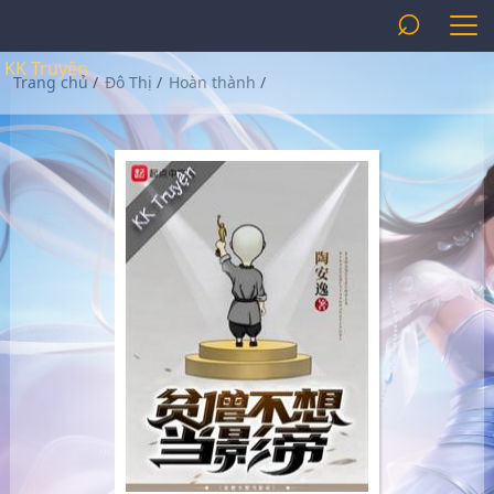
⌕
KK Truyện
Trang chủ
/
Đô Thị
/
Hoàn thành
/