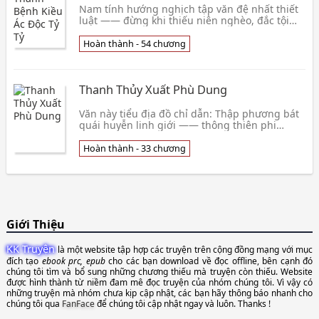
Nam tính hướng nghịch tập văn đệ nhất thiết
luật —— đừng khi thiếu niên nghèo, đắc tội
nam chủ đều phải chết. Cực kỳ bất hạnh, Tô
Viên liền xuyên việt thành kia trong truyền
Hoàn thành - 54 chương
thuyết ức hiếp qua nghèo thiếu niên ác độc tỷ
tỷ bản tỷ. Nguyên thân đem mình tìm chết
không nói, còn đem căn chính mầm hồng n
Thanh Thủy Xuất Phù Dung
Văn này tiểu địa đồ chỉ dẫn: Thập phương bát
quái huyễn linh giới —— thông thiên phi
thăng thành tiên Văn án quân: Phù Dung là từ
Thanh Thủy trong mọc ra. Thanh Thủy thành
Hoàn thành - 33 chương
tinh thay đổi người ngày đó
Giới Thiệu
KK Truyện
là một website tập hợp các truyện trên cộng đồng mạng với mục
đích tạo
ebook prc, epub
cho các bạn download về đọc offline, bên cạnh đó
chúng tôi tìm và bổ sung những chương thiếu mà truyện còn thiếu. Website
được hình thành từ niềm đam mê đọc truyện của nhóm chúng tôi. Vì vậy có
những truyện mà nhóm chưa kịp cập nhật, các bạn hãy thông báo nhanh cho
chúng tôi qua
FanFace
để chúng tôi cập nhật ngay và luôn. Thanks !