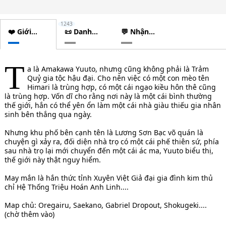
1243
❤️ Giới
📜 Danh
💬 Nhận
thiệu
sách
xét
chương
T
a là Amakawa Yuuto, nhưng cũng không phải là Trảm
Quỷ gia tộc hậu đại. Cho nên việc có một con mèo tên
Himari là trùng hợp, có một cái ngạo kiều hôn thê cũng
là trùng hợp. Vốn dĩ cho rằng nơi này là một cái bình thường
thế giới, hắn có thể yên ổn làm một cái nhà giàu thiếu gia nhân
sinh bên thắng qua ngày.
Nhưng khu phố bên cạnh tên là Lương Sơn Bạc võ quán là
chuyện gì xảy ra, đối diện nhà trọ có một cái phế thiên sứ, phía
sau nhà trọ lại mới chuyển đến một cái ác ma, Yuuto biểu thị,
thế giới này thật nguy hiểm.
May mắn là hắn thức tỉnh Xuyên Việt Giả đại gia đình kim thủ
chỉ Hệ Thống Triệu Hoán Anh Linh....
Map chủ: Oregairu, Saekano, Gabriel Dropout, Shokugeki....
(chờ thêm vào)