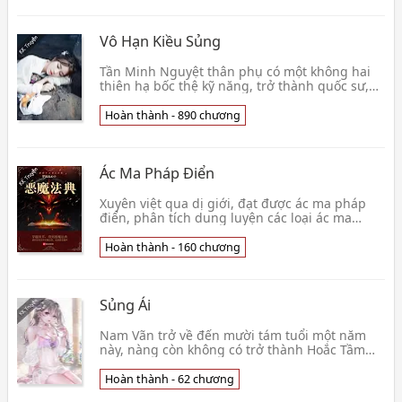
Vô Hạn Kiều Sủng
Tần Minh Nguyệt thân phụ có một không hai
thiên hạ bốc thệ kỹ năng, trở thành quốc sư,
quyền khuynh thiên hạ, lại bị phu quân tiểu
thiếp hại👦 Huệ Tâm
Hoàn thành - 890 chương
Ác Ma Pháp Điển
Xuyên việt qua dị giới, đạt được ác ma pháp
điển, phân tích dung luyện các loại ác ma
huyết mạch, đúc thành mạnh nhất Ma Thần!👦
Mộng Huyễn Thiên Tâm
Hoàn thành - 160 chương
Sủng Ái
Nam Vãn trở về đến mười tám tuổi một năm
này, nàng còn không có trở thành Hoắc Tầm
Châu tình nhân, bị hắn tù cấm tra tấn, cuối
cùng thê thảm👦 Tinh Thần Lạp Lạp
Hoàn thành - 62 chương