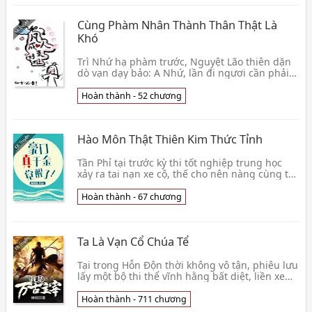
Cùng Phàm Nhân Thành Thân Thật Là
Khó
Trì Nhứ hạ phàm trước, Nguyệt Lão thiên dặn
dò vạn dạy bảo: A Nhứ, lần đi ngươi cần phải
tìm một thân thế thê thảm, gia cảnh nghèo
khó, tâm
Hoàn thành - 52 chương
Hào Môn Thật Thiên Kim Thức Tỉnh
Tần Phỉ tại trước kỳ thi tốt nghiệp trung học
xảy ra tai nạn xe cộ, thế cho nên nàng cùng thi
đại học bỏ lỡ dịp may. Đang dưỡng bệnh trong
q👦 Lâm Quả Đống
Hoàn thành - 67 chương
Ta Là Vạn Cổ Chúa Tể
Tại trong Hỗn Độn thời không vô tận, phiêu lưu
lấy một bộ thi thể vĩnh hằng bất diệt, liền xem
như thiên địa sụp đổ, cũng vô pháp rung
chuyể👦 Thần Kiến
Hoàn thành - 711 chương