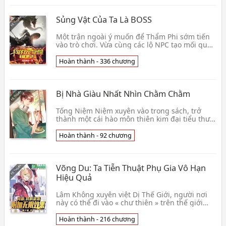
Sủng Vật Của Ta Là BOSS
Một trận ngoài ý muốn để Thẩm Phi sớm tiến
vào trò chơi. Vừa cùng các lộ NPC tạo mối quan
hệ đang chuẩn bị đại triển thân thủ thời khắc,
Thẩ👦 Gia Cát Uyển Quân
Hoàn thành - 336 chương
Bị Nhà Giàu Nhất Nhìn Chằm Chằm
Tống Niệm Niệm xuyên vào trong sách, trở
thành một cái hào môn thiên kim đại tiểu thư.
Nguyên thư nữ chủ chẳng những có tiền có
quyền, còn x👦 Vãn Đình Phong
Hoàn thành - 92 chương
Võng Du: Ta Tiễn Thuật Phụ Gia Vô Hạn
Hiệu Quả
Lâm Không xuyên việt Dị Thế Giới, người nơi
này có thể đi vào « chư thiên » trên thế giới
mạo hiểm. Hắn bắt đầu thức tỉnh hai đại thiên
phú.👦 Miêu Chi Quất
Hoàn thành - 216 chương