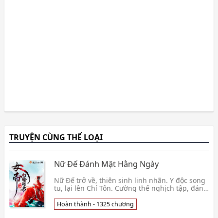
TRUYỆN CÙNG THỂ LOẠI
Nữ Đế Đánh Mặt Hằng Ngày
Nữ Đế trở về, thiên sinh linh nhãn. Y độc song
tu, lại lên Chí Tôn. Cường thế nghịch tập, đánh
mặt ngược cặn bã chưa bao giờ nương tay.
Quân
Hoàn thành - 1325 chương