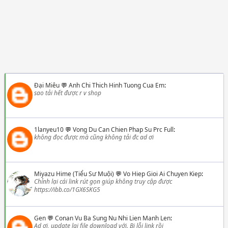
Đại Miêu
💬
Anh Chi Thich Hinh Tuong Cua Em
:
sao tải hết được r v shop
1lanyeu10
💬
Vong Du Can Chien Phap Su Prc Full
:
không đọc được mà cũng không tải đc ad ơi
Miyazu Hime (Tiểu Sư Muội)
💬
Vo Hiep Gioi Ai Chuyen Kiep
:
Chỉnh lại cái link rút gọn giúp không truy cập được
https://ibb.co/1GX6SKG5
Gen
💬
Conan Vu Ba Sung Nu Nhi Lien Manh Len
:
Ad ơi, update lại file download với. Bị lỗi link rồi