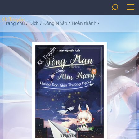
⌕
KK Truyện
Trang chủ
/
Dịch
/
Đồng Nhân
/
Hoàn thành
/