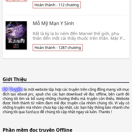
Ngọc vừa nhìn thấy mỹ lệ sự vật liền sẽ tim
đập gia 👦 Đả Cương Thi
Hoàn thành - 112 chương
Mỗ Mỹ Mạn Y Sinh
Rất là kỳ lạ bị ném đến Marvel thế giới, phụ
thân đến một cái thầy thuốc trên thân. Mặc Phi
lúc đầu chỉ là nghĩ làm một đầu an tĩnh cá ướp
m👦 Lý Hành Không
Hoàn thành - 1287 chương
Giới Thiệu
KK Truyện
là một website tập hợp các truyện trên cộng đồng mạng với mục
đích tạo
ebook prc, epub
cho các bạn download về đọc offline, bên cạnh đó
chúng tôi tìm và bổ sung những chương thiếu mà truyện còn thiếu. Website
được hình thành từ niềm đam mê đọc truyện của nhóm chúng tôi. Vì vậy có
những truyện mà nhóm chưa kịp cập nhật, các bạn hãy thông báo nhanh cho
chúng tôi qua
FanFace
để chúng tôi cập nhật ngay và luôn. Thanks !
Phần mềm đọc truyện Offline