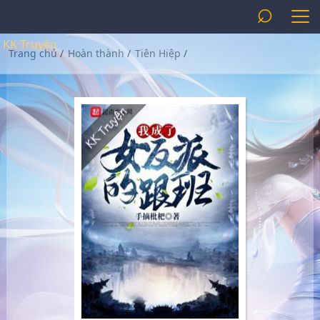
⌕
KK Truyện
Trang chủ
/
Hoàn thành
/
Tiên Hiệp
/