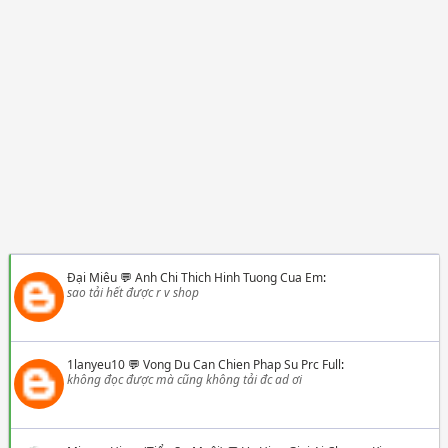
Đại Miêu
💬
Anh Chi Thich Hinh Tuong Cua Em
:
sao tải hết được r v shop
1lanyeu10
💬
Vong Du Can Chien Phap Su Prc Full
:
không đọc được mà cũng không tải đc ad ơi