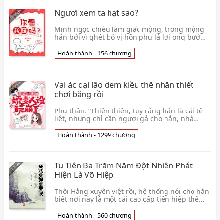
Ngươi xem ta hạt sao?
Minh ngọc chiêu làm giấc mộng, trong mộng
hắn bởi vì ghét bỏ vị hôn phu lả lơi ong bướm
mà một đường đuổi giết, vị hôn phu lại là nơi
chốn g👦 Y Lạc Thành Hỏa
Hoàn thành - 156 chương
Vai ác đại lão đem kiều thê nhân thiết
chơi băng rồi
Phụ thân: “Thiên thiên, tuy rằng hắn là cái tê
liệt, nhưng chỉ cần ngươi gả cho hắn, nhà
chúng ta công ty liền không cần phá sản!” Mẫu
thân:👦 Nguyên Lai
Hoàn thành - 1299 chương
Tu Tiên Ba Trăm Năm Đột Nhiên Phát
Hiện Là Võ Hiệp
Thôi Hằng xuyên việt rồi, hệ thống nói cho hắn
biết nơi này là một cái cao cấp tiên hiệp thế
giới. Tiên Vương tung hoành, hung thú khắp
nơi 👦 Cô Vân Phi Tụ
Hoàn thành - 560 chương