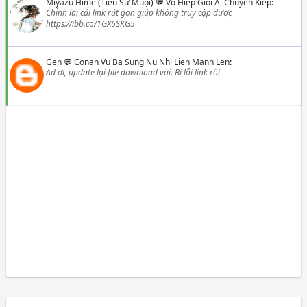
Miyazu Hime (Tiểu Sư Muội)
💬
Vo Hiep Gioi Ai Chuyen Kiep
:
Chỉnh lại cái link rút gọn giúp không truy cập được
https://ibb.co/1GX6SKG5
Gen
💬
Conan Vu Ba Sung Nu Nhi Lien Manh Len
:
Ad ơi, update lại file download với. Bị lỗi link rồi