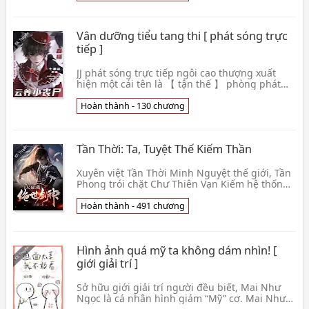
Vân dưỡng tiểu tang thi [ phát sóng trực
tiếp ]
JJ phát sóng trực tiếp ngôi cao thượng xuất
hiện một cái tên là 【 tận thế 】 phòng phát
sóng trực tiếp, không ít người ôm tìm kiếm cái
lạ tâm👦 Thất Quả Trà
Hoàn thành - 130 chương
Tần Thời: Ta, Tuyệt Thế Kiếm Thần
Xuyên việt Tần Thời Minh Nguyệt thế giới, Tần
Phong trói chặt Chư Thiên Vạn Kiếm hệ thống,
chỉ phải hoàn thành hệ thống nhiệm vụ, liền
có th👦 Tam Dương Miêu
Hoàn thành - 491 chương
Hình ảnh quá mỹ ta không dám nhìn! [
giới giải trí ]
Sở hữu giới giải trí người đều biết, Mai Như
Ngọc là cá nhân hình giám “Mỹ” cơ. Mai Như