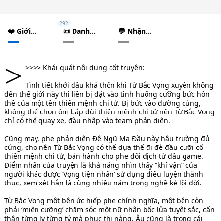
292
❤️ Giới
📜 Danh
💬 Nhận
thiệu
sách
xét
chương
>
>>>> Khái quát nội dung cốt truyện:
Tình tiết khởi đầu khá thốn khi Từ Bắc Vọng xuyên không
đến thế giới này thì liền bị đặt vào tình huống cưỡng bức hôn
thê của một tên thiên mệnh chi tử. Bị bức vào đường cùng,
không thể chọn ôm bắp đùi thiên mệnh chi tử nên Từ Bắc Vọng
chỉ có thể quay xe, đầu nhập vào team phản diện.
Cũng may, phe phản diện Đệ Ngũ Ma Đầu này hậu trường đủ
cứng, cho nên Từ Bắc Vọng có thể dựa thế đi đè đầu cưỡi cổ
thiên mệnh chi tử, bán hành cho phe đối địch từ đầu game.
Điểm nhấn của truyện là khả năng nhìn thấy “khí vận” của
người khác được ‘Vọng tiện nhân’ sử dụng điêu luyện thành
thục, xem xét hẳn là cũng nhiều năm trong nghề kẻ lõi đời.
Từ Bắc Vọng một bên ức hiếp phe chính nghĩa, một bên còn
phải ‘miễn cưỡng’ chăm sóc một nữ nhân bốc lửa tuyệt sắc, cẩn
thận từng ly từng tý mà phục thị nàng. Âu cũng là trong cái