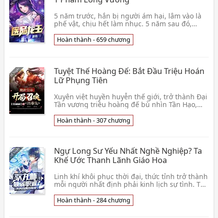
5 năm trước, hắn bị người ám hại, lâm vào là
phế vật, chịu hết làm nhục. 5 năm sau đó,
thương thế hắn hết bệnh, nghịch thiên trở về,
những c👦 Tiêu Minh
Hoàn thành - 659 chương
Tuyệt Thế Hoàng Đế: Bắt Đầu Triệu Hoán
Lữ Phụng Tiên
Xuyên việt huyền huyễn thế giới, trở thành Đại
Tần vương triều hoàng đế bù nhìn Tần Hạo,
bên trong có gian thần phạm thượng làm loạn,
ở ngoà👦 Thượng Quan Hàm Hàm
Hoàn thành - 307 chương
Ngự Long Sư Yếu Nhất Nghề Nghiệp? Ta
Khế Ước Thanh Lãnh Giáo Hoa
Linh khí khôi phục thời đại, thức tỉnh trở thành
mỗi người nhất định phải kinh lịch sự tình. Tô
Thần bắt đầu thức tỉnh mạnh nhất lại phế nhấ
👦 Hi Triệt
Hoàn thành - 284 chương