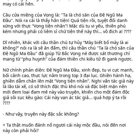
may có cái hên.
Câu cửa miệng của Vọng là: "Ta là chó săn của Đệ Ngũ Ma
Đầu". Nói ra cái là thấy hắn tiện! Quá tiện rồi, tuyệt đối danh
xứng với thực “Vọng tiện nhân”! Mặc dù tu vi yếu, thiên phú
kém nhưng phải có liêm sỉ chứ tiện thế này thì… vô địch a! ????
Dĩ nhiên, khác với câu thần chú tự hủy “Mày biết bố mày là ai
không?” nói ra là sẽ ăn đấm, thì câu thần chú "Ta là chó săn của
Đệ Ngũ Ma Đầu" đã giúp Từ Bắc Vọng né được sát thương chí
mạng từ “phụ huynh” của đám thiên chi kiêu tử đi gank ngược.
Nữ chính phản diện: Đệ Ngũ Ma Đầu, xinh đẹp, tu vi cực mạnh,
bối cảnh cao, thực lực nằm trong top 3 đại lục. Ghiền hành hạ,
ghiền dẫm chân lên mặt “Vọng tiện nhân”. Nghi vấn tác giả này
là lão tài xế, có sở thích đặc thù khó nói và đặc biệt mặn nên
mới đem loại đam mê này vào truyện, khiến cho một đám độc
giả sôi sục kêu gào: Cái này vạn ác tác giả... quá hợp ý ta rồi
????
- Như vậy, truyện này đặc sắc không?
+ Ta thật muốn đánh nổ ngươi cái này mộc đầu, nói đến nơi
này còn phải hỏi?