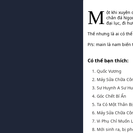
M
ột khi xuyên
chân đá Ngọc
đại lục, đi 
Thế nhưng là ai có thể 
P/s: main là nam biến
Có thể bạn thích:
1. Quốc Vương
2. Máy Sửa Chữa Cô
3. Sư Huynh A Sư H
4. Góc Chết Bí Ẩn
5. Ta Có Một Thân Bị
6. Máy Sửa Chữa Cô
7. Vi Phụ Chỉ Muốn
8. Mới sinh ra, bị ph