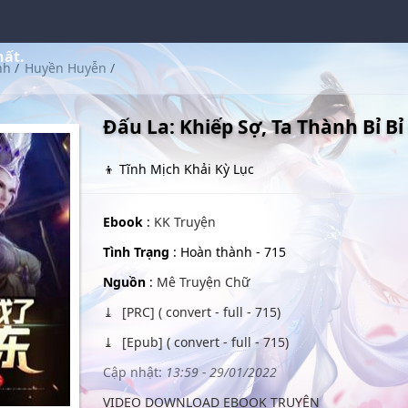
hất.
nh
/
Huyền Huyễn
/
Đấu La: Khiếp Sợ, Ta Thành Bỉ B
👦 Tĩnh Mịch Khải Kỳ Lục
Ebook
:
KK Truyện
Tình Trạng
: Hoàn thành - 715
Nguồn
:
Mê Truyện Chữ
[PRC] ( convert - full - 715)
[Epub] ( convert - full - 715)
Cập nhật:
13:59 - 29/01/2022
VIDEO DOWNLOAD EBOOK TRUYỆN