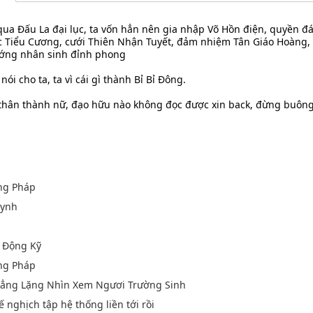
 qua Đấu La đại lục, ta vốn hẳn nên gia nhập Võ Hồn điện, quyền đ
 Tiểu Cương, cưới Thiên Nhận Tuyết, đảm nhiệm Tân Giáo Hoàng, 
hướng nhân sinh đỉnh phong
nói cho ta, ta vì cái gì thành Bỉ Bỉ Đông.
 thân thành nữ, đạo hữu nào không đọc được xin back, đừng buông
ng Pháp
uynh
 Động Kỹ
ng Pháp
 Lẳng Lặng Nhìn Xem Ngươi Trường Sinh
ế nghịch tập hệ thống liền tới rồi