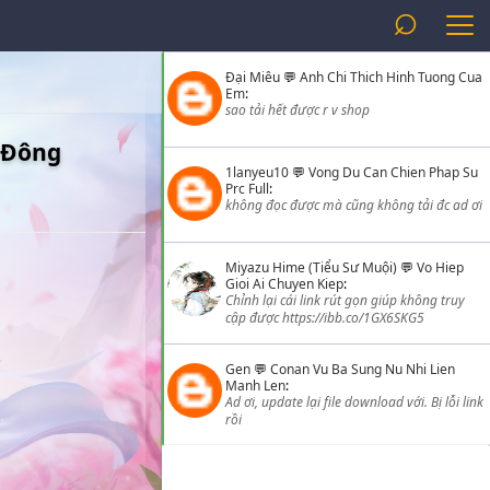
⌕
Đại Miêu
💬
Anh Chi Thich Hinh Tuong Cua
Em
:
sao tải hết được r v shop
ỉ Đông
1lanyeu10
💬
Vong Du Can Chien Phap Su
Prc Full
:
không đọc được mà cũng không tải đc ad ơi
Miyazu Hime (Tiểu Sư Muội)
💬
Vo Hiep
Gioi Ai Chuyen Kiep
:
Chỉnh lại cái link rút gọn giúp không truy
cập được https://ibb.co/1GX6SKG5
Gen
💬
Conan Vu Ba Sung Nu Nhi Lien
Manh Len
:
Ad ơi, update lại file download với. Bị lỗi link
rồi