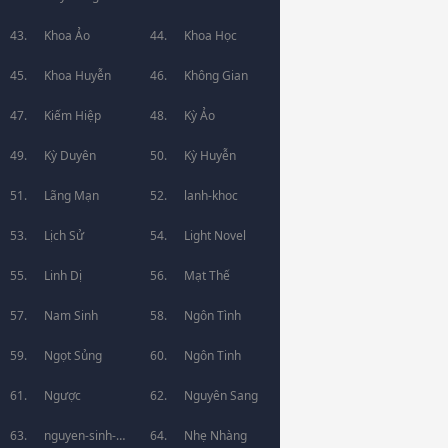
Khoa Ảo
Khoa Học
Khoa Huyễn
Không Gian
Kiếm Hiệp
Kỳ Ảo
Kỳ Duyên
Kỳ Huyễn
Lãng Mạn
lanh-khoc
Lịch Sử
Light Novel
Linh Dị
Mạt Thế
Nam Sinh
Ngôn Tình
Ngọt Sủng
Ngôn Tinh
Ngược
Nguyên Sang
nguyen-sinh-
Nhẹ Nhàng