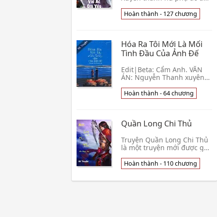
chịu đủ ức hiếp sau đó
được nữ chính giúp đỡ,
Hoàn thành - 127 chương
nhưng vì thích nam chính
mà đố với nữ chính, lấ👦
Tiểu Hài Ái Cật Đường
Hóa Ra Tôi Mới Là Mối
Tình Đầu Của Ảnh Đế
Edit|Beta: Cẩm Anh. VĂN
ÁN: Nguyễn Thanh xuyên
sách rồi. Cô xuyên thành
một nữ diễn viên tuyến 18
Hoàn thành - 64 chương
của giới giải trí. Đồng thời
cũng là fan C👦 Da Thanh
Oa
Quần Long Chi Thủ
Truyện Quần Long Chi Thủ
là một truyện mới được gửi
đến bạn đọc trên trang đọc
truyện online, câu chuyện
Hoàn thành - 110 chương
với nhiều tình tiết thú vị và
bất n👦 Ôn Thụy An