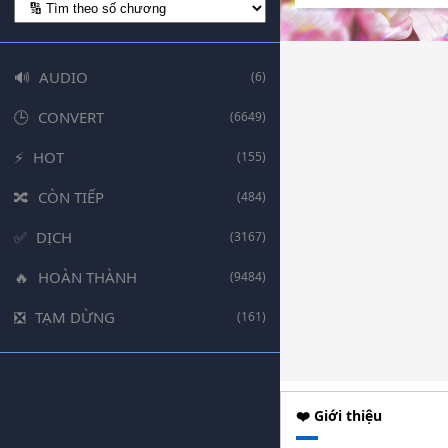
AUDIO
(6)
CONVERT
(6649)
HOT
(155)
CÒN TIẾP
(484)
DỊCH
(3167)
HOÀN THÀNH
(9484)
TẠM DỪNG
(161)
❤️ Giới thiệu