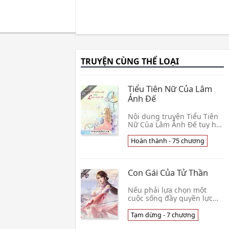
TRUYỆN CÙNG THỂ LOẠI
Tiểu Tiên Nữ Của Lâm
Ảnh Đế
Nội dung truyện Tiểu Tiên
Nữ Của Lâm Ảnh Đế tuy hơi
đơn điệu nhưng bù lại
giọng văn nhẹ nhàng, văn
Hoàn thành - 75 chương
phong mạch lạc tạo cho
truyện có màu sắc 👦 Bán
Tiệt Bạch Thái
Con Gái Của Tử Thần
Nếu phải lựa chọn một
cuộc sống đầy quyền lực
nhưng trong sự cô đọc và
một cuộc sống yên vui bình
Tạm dừng - 7 chương
thường nhưng dễ bị tổn