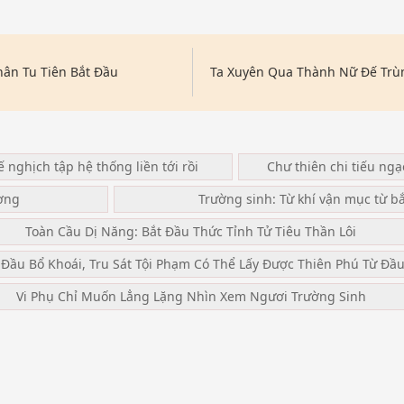
hân Tu Tiên Bắt Đầu
Ta Xuyên Qua Thành Nữ Đế Trù
ế nghịch tập hệ thống liền tới rồi
Chư thiên chi tiếu ng
ơng
Trường sinh: Từ khí vận mục từ b
Toàn Cầu Dị Năng: Bắt Đầu Thức Tỉnh Tử Tiêu Thần Lôi
 Đầu Bổ Khoái, Tru Sát Tội Phạm Có Thể Lấy Được Thiên Phú Từ Đầ
Vi Phụ Chỉ Muốn Lẳng Lặng Nhìn Xem Ngươi Trường Sinh