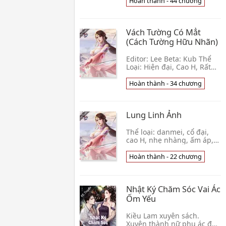
và cô lớn lên bên nhau, là
Hoàn thành - 44 chương
thanh mai trúc mã. Từ nhỏ,
hai bên gi👦 Reaw874
Vách Tường Có Mẳt
(Cách Tường Hữu Nhãn)
Editor: Lee Beta: Kub Thể
Loại: Hiện đại, Cao H, Rất
Rất cao H, Mỹ nhân song
tính dâm đảng thụ, Ôn nhu
Hoàn thành - 34 chương
công, Công sủng thụ, Sinh
tử sản nhủ,👦 Trần Nhị
Lung Linh Ảnh
Thể loại: danmei, cổ đại,
cao H, nhẹ nhàng, ấm áp,
trung khuyển công x?? thụ,
1v1, sinh tử, không ngược,
Hoàn thành - 22 chương
HE Hừm, câu chuyện này có
thể tóm g👦 Phong Nguyệt
Tam Canh
Nhật Ký Chăm Sóc Vai Ác
Ốm Yếu
Kiều Lam xuyên sách.
Xuyên thành nữ phụ ác độc