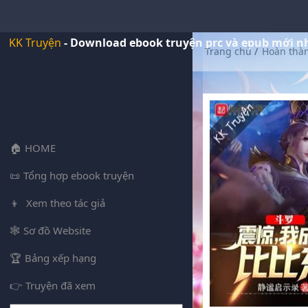
KK Truyện
- Download ebook truyện prc và epub mới n
Trang chủ
/
Hoàn thà
HOME
Tổng hợp ebook truyện
Xem theo tác giả
Sơ đồ Website
Bảng xếp hạng
Truyện đã xem