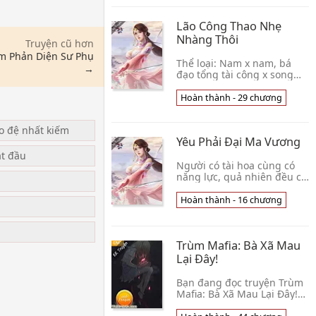
thương thì bạn sẽ c👦 Siêu
Đại Mèo Lười
Lão Công Thao Nhẹ
Nhàng Thôi
Truyện cũ hơn
m Phản Diện Sư Phụ
Thể loại: Nam x nam, bá
→
đạo tổng tài công x song
tính mỹ nhân thụ, chính
kịch, cao H, sinh tử, HE Edit:
Hoàn thành - 29 chương
Lâm Hi Cố Thành An được
mệnh danh là👦 Miêu Tiểu
ạo đệ nhất kiếm
Miêu
Yêu Phải Đại Ma Vương
ắt đầu
Người có tài hoa cùng có
năng lực, quả nhiên đều có
tính tình quái dị! Cứ nhìn
người lãnh đạo trực tiếp
Hoàn thành - 16 chương
u
của cô mà nói, ai cũng khoe
hắn là c👦 Âu Tĩnh
Trùm Mafia: Bà Xã Mau
Lại Đây!
Bạn đang đọc truyện Trùm
Mafia: Bà Xã Mau Lại Đây!
của tác giả Reaw874. Anh