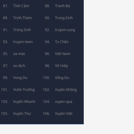
Tình Cảm
Tranh Bá
Trinh Thám
Trọng Sinh
Trùng Sinh
truyen-sung
truyen-teen
Tu Chân
va-mat
Việt Nam
vo-dich
Võ Hiệp
Vong Du
Võng Du
Vườn Trường
Xuyên Không
Xuyên Nhanh
xuyen-qua
Xuyên Thư
Xuyên Việt