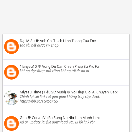
Đại Miêu
💬
Anh Chi Thich Hinh Tuong Cua Em
:
sao tải hết được r v shop
1lanyeu10
💬
Vong Du Can Chien Phap Su Prc Full
:
không đọc được mà cũng không tải đc ad ơi
Miyazu Hime (Tiểu Sư Muội)
💬
Vo Hiep Gioi Ai Chuyen Kiep
:
Chỉnh lại cái link rút gọn giúp không truy cập được
https://ibb.co/1GX6SKG5
Gen
💬
Conan Vu Ba Sung Nu Nhi Lien Manh Len
:
Ad ơi, update lại file download với. Bị lỗi link rồi