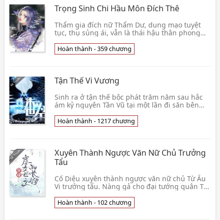
Trọng Sinh Chi Hầu Môn Đích Thê
Thẩm gia đích nữ Thẩm Dư, dung mạo tuyệt
tục, thụ sủng ái, vẫn là thái hậu thân phong
quận chúa, càng gả cho một vị tốt lang quân.
Cả người
Hoàn thành - 359 chương
Tận Thế Vi Vương
Sinh ra ở tận thế bộc phát trăm năm sau hắc
ám kỷ nguyên Tần Vũ tại một lần đi săn bên
trong tử vong, trùng sinh đến tận thế bộc phát
ngày đ👦 Thiên Địa Nhất Huấn
Hoàn thành - 1217 chương
Xuyên Thành Ngược Văn Nữ Chủ Trưởng
Tẩu
Cố Diệu xuyên thành ngược văn nữ chủ Từ Ấu
Vi trưởng tẩu. Nàng gả cho đại tướng quân Từ
Yến Chu ngày đó hồng hỉ thiếu chút nữa biến
bạch tan👦 Tương Nguyệt Khứ
Hoàn thành - 102 chương