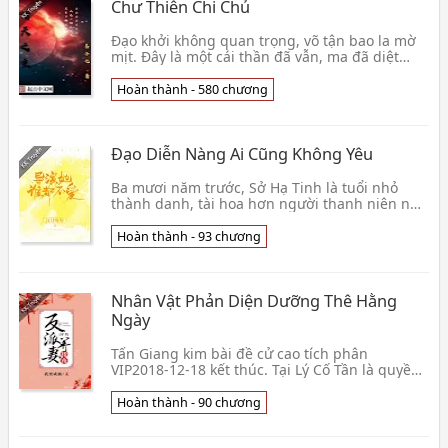
Chư Thiên Chi Chủ
Đạo khởi không quan trọng, võ tận bao la mờ
mịt. Đây là một cái thần đã vẫn, ma đã diệt
thời đại. Người tự văn minh phế tích trong đi
ra, 👦 Dịch Tử Thất
Hoàn thành - 580 chương
Đạo Diễn Nàng Ai Cũng Không Yêu
Ba mươi năm trước, Sở Hạ Tinh là tuổi nhỏ
thành danh, tài hoa hơn người thanh niên nữ
đạo diễn; Ba mươi năm sau, Sở Hạ Tinh là vẫn
chưa có g👦 Giang Nguyệt Niên Niên
Hoàn thành - 93 chương
Nhân Vật Phản Diện Dưỡng Thê Hằng
Ngày
Tấn Giang kim bài đề cử cao tích phân
VIP2018-12-18 kết thúc. Tại Lý Cố Tần là quyền
khuynh triều dã, âm lãnh thị huyết nhiếp
chính vương, c
Hoàn thành - 90 chương