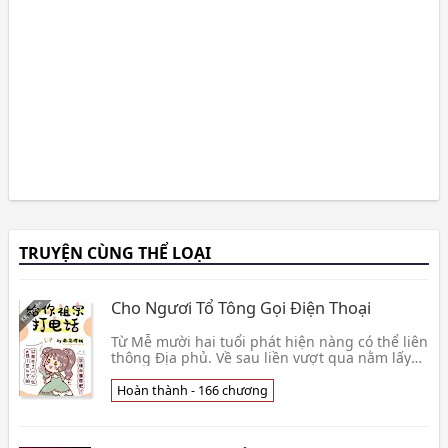
TRUYỆN CÙNG THỂ LOẠI
Cho Ngươi Tổ Tông Gọi Điện Thoại
Từ Mễ mười hai tuổi phát hiện nàng có thể liên
thông Địa phủ. Về sau liền vượt qua nằm lấy
tiền ngày tốt lành. Trong vòng nhỏ rất nhiều
ng👦 Nam Đảo Anh Đào
Hoàn thành - 166 chương