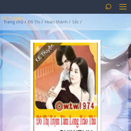
⌕
KK Truyện
Trang chủ
/
Đô Thị
/
Hoàn thành
/
Sắc
/