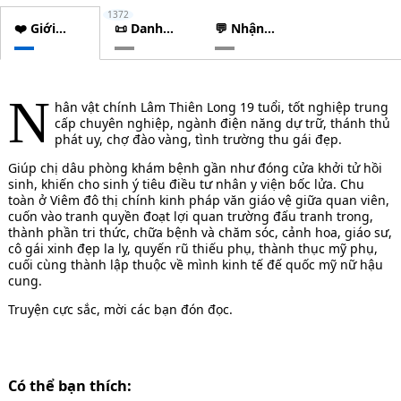
1372
❤️ Giới
📜 Danh
💬 Nhận
thiệu
sách
xét
chương
N
hân vật chính Lâm Thiên Long 19 tuổi, tốt nghiệp trung
cấp chuyên nghiệp, ngành điện năng dự trữ, thánh thủ
phát uy, chợ đào vàng, tình trường thu gái đẹp.
Giúp chị dâu phòng khám bệnh gần như đóng cửa khởi tử hồi
sinh, khiến cho sinh ý tiêu điều tư nhân y viện bốc lửa. Chu
toàn ở Viêm đô thị chính kinh pháp văn giáo vệ giữa quan viên,
cuốn vào tranh quyền đoạt lợi quan trường đấu tranh trong,
thành phần tri thức, chữa bệnh và chăm sóc, cảnh hoa, giáo sư,
cô gái xinh đẹp la lỵ, quyến rũ thiếu phụ, thành thục mỹ phụ,
cuối cùng thành lập thuộc về mình kinh tế đế quốc mỹ nữ hậu
cung.
Truyện cực sắc, mời các bạn đón đọc.
Có thể bạn thích: