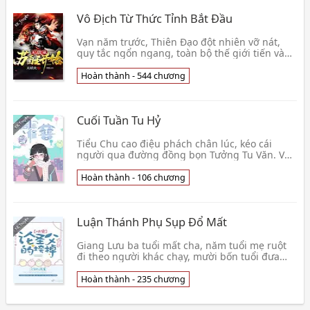
Vô Địch Từ Thức Tỉnh Bắt Đầu
Vạn năm trước, Thiên Đạo đột nhiên vỡ nát,
quy tắc ngổn ngang, toàn bộ thế giới tiến vào
đạo nan thời kì. Vạn năm về sau, một cái lời nói
đi👦 Thiên Yêu Hỏa
Hoàn thành - 544 chương
Cuối Tuần Tu Hỷ
Tiểu Chu cao điệu phách chân lúc, kéo cái
người qua đường đồng bọn Tưởng Tu Văn. Về
sau, vì vứt bỏ người qua đường này đồng bọn
—— Tiểu Chu:👦 Tô Du Bính
Hoàn thành - 106 chương
Luận Thánh Phụ Sụp Đổ Mất
Giang Lưu ba tuổi mất cha, năm tuổi mẹ ruột
đi theo người khác chạy, mười bốn tuổi đưa
tiễn thân nhân duy nhất gia gia, cõng là số
không n👦 Đả Tự Cơ N Hào
Hoàn thành - 235 chương