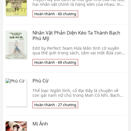
hai nhân vật chính là hàng xóm của nhau: một
chàng trai Đại học năm Nhất từ thành phố Hồ
Chí Minh chuyển ra và cô gái đang học lớp 11
Hoàn thành - 60 chương
từ Đà Nẵng chuyển đ
Nhân Vật Phản Diện Kéo Ta Thành Bạch
Phú Mỹ
Edit by Perfect Team Hứa Mân tình cờ xuyên
qua thế giới trong sách, sắm vai một đứa con
gái bị hắt hủi, cha của nguyên chủ chỉ quan
tâm đến
Hoàn thành - 69 chương
Phù Cừ
Thể loại: Ngôn tình, cổ đại Đây là chuyện về
con gái nam nữ chủ trong Man Cô Nhi. Bạch
Trọng Mưu, bị những người khác hình dung là
lòng dạ độc ác, bề ngoài lại tô vàng nạm ngọc.
Hoàn thành - 27 chương
Thân là võ lâm minh chủ lại bị những người
khác cảm thấy là một tên đại ma đầu. Bởi vì
hắn bề ngoài tuấn mỹ, thường xuyên
Mị Ảnh