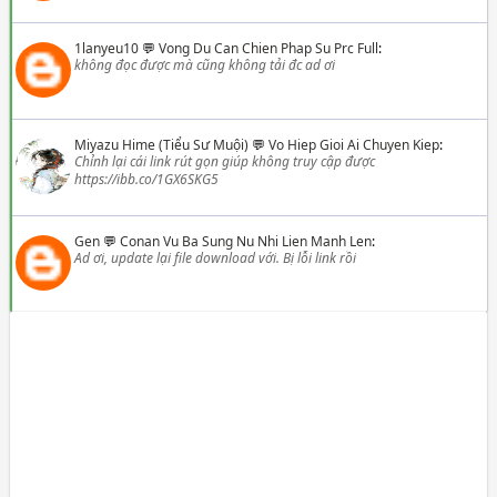
1lanyeu10
💬
Vong Du Can Chien Phap Su Prc Full
:
không đọc được mà cũng không tải đc ad ơi
Miyazu Hime (Tiểu Sư Muội)
💬
Vo Hiep Gioi Ai Chuyen Kiep
:
Chỉnh lại cái link rút gọn giúp không truy cập được
https://ibb.co/1GX6SKG5
Gen
💬
Conan Vu Ba Sung Nu Nhi Lien Manh Len
:
Ad ơi, update lại file download với. Bị lỗi link rồi