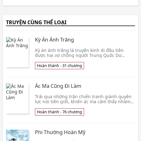
TRUYỆN CÙNG THỂ LOẠI
Kỳ Án Ánh Trăng
Kỳ án ánh trăng là truyện kinh dị đầu tiên
được hai vợ chồng người Trung Quốc Dư
Dương – Dị Minh đăng tải trên mạng dưới bút
danh chung là Quỷ Cổ Nữ vào giữa năm 2004.
Hoàn thành - 31 chương
Ngay lập tức quyển tiểu thuyết kinh dị này đã
gây ra chấn động mạnh mẽ, lôi cuốn hàng
triệu độc giả chỉ trong vài tháng. Trên mạng c
Ác Ma Cũng Đi Làm
Trải qua những trận chiến tranh giành quyền
lực nơi tiên giới, khiến ác ma cảm thấy nhàm
chán nên quyết tâm xuống trần gian làm
người phàm. Hằng ngày, hắn chạy xe đạp đi
Hoàn thành - 76 chương
làm. với chức vụ tổ trưởng cỏn
Phi Thường Hoàn Mỹ