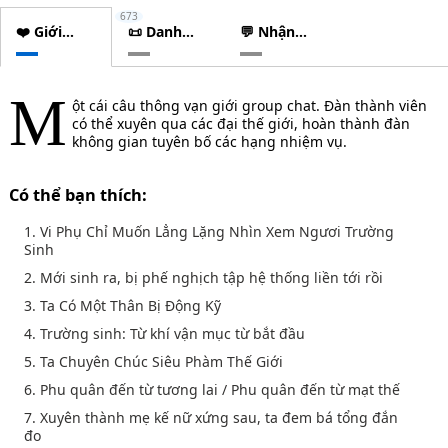
673
❤️ Giới
📜 Danh
💬 Nhận
thiệu
sách
xét
chương
M
ột cái câu thông vạn giới group chat. Đàn thành viên
có thể xuyên qua các đại thế giới, hoàn thành đàn
không gian tuyên bố các hạng nhiệm vụ.
Có thể bạn thích:
1. Vi Phụ Chỉ Muốn Lẳng Lặng Nhìn Xem Ngươi Trường
Sinh
2. Mới sinh ra, bị phế nghịch tập hệ thống liền tới rồi
3. Ta Có Một Thân Bị Động Kỹ
4. Trường sinh: Từ khí vận mục từ bắt đầu
5. Ta Chuyên Chúc Siêu Phàm Thế Giới
6. Phu quân đến từ tương lai / Phu quân đến từ mạt thế
7. Xuyên thành mẹ kế nữ xứng sau, ta đem bá tổng đắn
đo