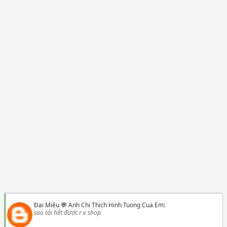
Đại Miêu
💬
Anh Chi Thich Hinh Tuong Cua Em
:
sao tải hết được r v shop