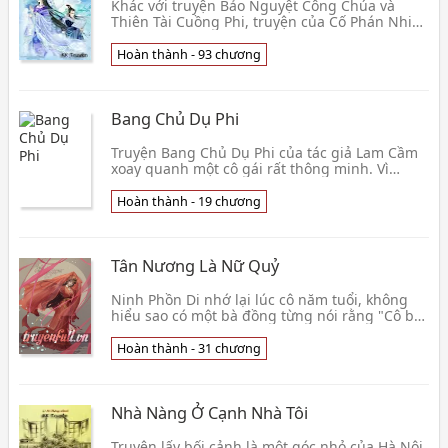
Khác với truyện Bảo Nguyệt Công Chúa và
Thiên Tài Cuồng Phi, truyện của Cố Phán Nhi
An Nhiên xoay quanh về dù đã trãi qua tám
kiếp nhưng nàng chưa bao giờ có cảm giác
Hoàn thành - 93 chương
yêu chân thật đến kiếp thứ chín n
Bang Chủ Dụ Phi
Truyện Bang Chủ Dụ Phi của tác giả Lam Cầm
xoay quanh một cô gái rất thông minh. Vì
không muốn xếp hàng để mua rượu như bao
người khác nên nàng tìm cách gặp trực tiếp
Hoàn thành - 19 chương
ông chủ đến ngoại giao... Vừa gặp nàng, ông
chủ đã muốn chiếm giữ nàng bên cạnh mình
làm của riêng. Nhưng mụ
Tân Nương Là Nữ Quỷ
Ninh Phồn Di nhớ lại lúc cô năm tuổi, không
hiểu sao có một bà đồng từng nói rằng "Cô bé
này chỉ có một nửa linh hồn, một nữa còn lại
đã bị
Hoàn thành - 31 chương
Nhà Nàng Ở Cạnh Nhà Tôi
Truyện lấy bối cảnh là một góc nhỏ của Hà Nội,