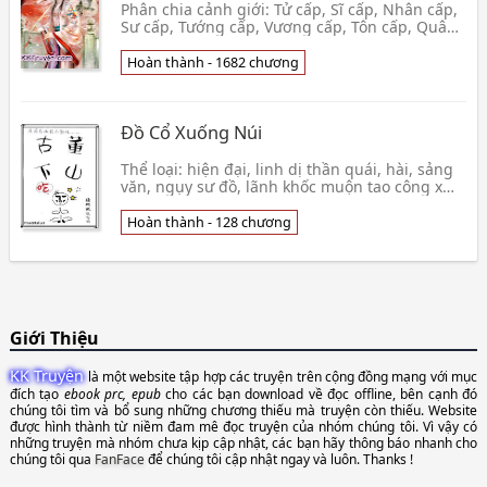
Phân chia cảnh giới: Tử cấp, Sĩ cấp, Nhân cấp,
Sư cấp, Tướng cấp, Vương cấp, Tôn cấp, Quân
cấp, Thánh cấp, Thần cấp. Truyện theo phong
cách tu luyện hài, thêm một chút sắc, Mị Ảnh
Hoàn thành - 1682 chương
chắc chắn sẽ làm hài
Đồ Cổ Xuống Núi
Thể loại: hiện đại, linh dị thần quái, hài, sảng
văn, ngụy sư đồ, lãnh khốc muộn tao công x
ngây thơ tham ăn hung tàn bao che khuyết
điểm th
Hoàn thành - 128 chương
Giới Thiệu
KK Truyện
là một website tập hợp các truyện trên cộng đồng mạng với mục
đích tạo
ebook prc, epub
cho các bạn download về đọc offline, bên cạnh đó
chúng tôi tìm và bổ sung những chương thiếu mà truyện còn thiếu. Website
được hình thành từ niềm đam mê đọc truyện của nhóm chúng tôi. Vì vậy có
những truyện mà nhóm chưa kịp cập nhật, các bạn hãy thông báo nhanh cho
chúng tôi qua
FanFace
để chúng tôi cập nhật ngay và luôn. Thanks !