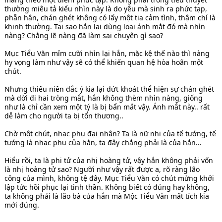
thường miêu tả kiểu nhìn này là do yêu mà sinh ra phức tạp,
phẫn hận, chán ghét không có lấy một tia cảm tình, thậm chí là
khinh thường. Tại sao hắn lại dùng loại ánh mắt đó mà nhìn
nàng? Chẳng lẽ nàng đã làm sai chuyện gì sao?
Mục Tiểu Văn mỉm cười nhìn lại hắn, mặc kệ thế nào thì nàng
hy vọng làm như vậy sẽ có thể khiến quan hệ hòa hoãn một
chút.
Nhưng thiếu niên đắc ý kia lại dứt khoát thể hiện sự chán ghét
mà dời đi hai tròng mắt, hắn không thèm nhìn nàng, giống
như là chỉ cần xem một tý là bị bẩn mắt vậy. Ánh mắt này.. rất
dễ làm cho người ta bị tổn thương..
Chờ một chút, nhạc phụ đại nhân? Ta là nữ nhi của tể tướng, tể
tướng là nhạc phụ của hắn, ta đây chẳng phải là của hắn...
Hiểu rồi, ta là phi tử của nhị hoàng tử, vậy hắn không phải vốn
là nhị hoàng tử sao? Người như vậy rất được a, rõ ràng lão
công của mình, không tệ đây. Mục Tiểu Văn có chút mừng khởi
lập tức hồi phục lại tinh thần. Không biết có đúng hay không,
ta không phải là lão bà của hắn mà Mộc Tiểu Văn mất tích kia
mới đúng.