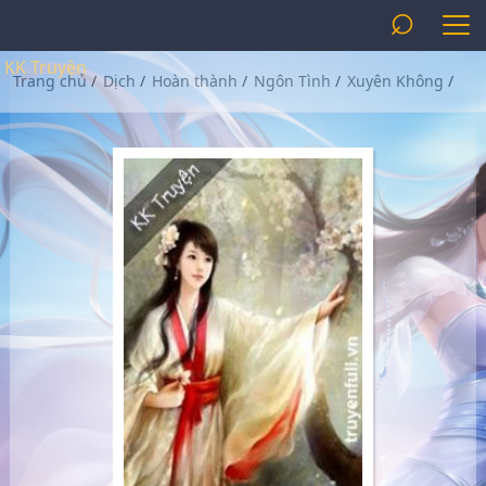
⌕
KK Truyện
Trang chủ
/
Dịch
/
Hoàn thành
/
Ngôn Tình
/
Xuyên Không
/