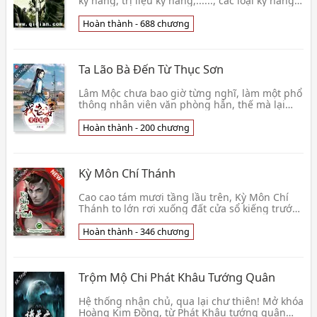
kỹ năng, trị liệu kỹ năng,......, các loại kỹ năng
không ngừng xuất hiện, rất nhiều kỹ năng xon
👦 Đỉnh Định Cửu Thiên
Hoàn thành - 688 chương
Ta Lão Bà Đến Từ Thục Sơn
Lâm Mộc chưa bao giờ từng nghĩ, làm một phổ
thông nhân viên văn phòng hắn, thế mà lại
thích một cái so hắn lớn hơn 2,500 tuổi, cũng
tự xưng 👦 Quang Ảnh
Hoàn thành - 200 chương
Kỳ Môn Chí Thánh
Cao cao tám mươi tầng lầu trên, Kỳ Môn Chí
Thánh to lớn rơi xuống đất cửa sổ kiếng trước,
một cái phổ thông người đàn ông trung niên
đứng ở👦 Thái Sư Nga Bạch
Hoàn thành - 346 chương
Trộm Mộ Chi Phát Khâu Tướng Quân
Hệ thống nhận chủ, qua lại chư thiên! Mở khóa
Hoàng Kim Đồng, từ Phát Khâu tướng quân