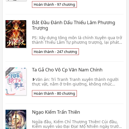
có ban👦 Tả Đoạn Thủ
Hoàn thành - 97 chương
Bắt Đầu Đánh Dấu Thiếu Lâm Phương
Trượng
PS: Xây dựng tông môn là chính Xuyên qua trở
thành Thiếu Lâm Tự phương trượng, lại phát
hiện đây là một cái võ đạo hưng thịnh, lấy Tiểu
Thừa👦 Nhất Triều Hảo Mộng
Hoàn thành - 247 chương
Ta Gả Cho Vô Cp Văn Nam Chính
❥Văn án: Trì Tranh Tranh xuyên thành người
thực vật, nằm ở trên giường, không nhúc
nhích. Trong đầu hiện lên một bản không cp
tiểu thuyết. .👦 Thập Vĩ Thố
Hoàn thành - 80 chương
Ngạo Kiếm Trấn Thiên
Ngửa đầu, Kiếm Chỉ Thương Thiên! Cúi đầu,
Kiếm xuyên vào Đại Địa! Mộ Nhiên ngày trước,