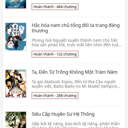
cứu Giai Nhân, báo Huyết Cừu! Trường kiếm
Thiên Hạ, c👦 Ẩn Vi Giả
Hoàn thành - 464 chương
Hắc hóa nam chủ tổng đối ta trang đáng
thương
Phong Già Nguyệt xuyên thành nam chủ hắc
hóa văn pháo hôi, trợn mắt liền nhìn đến tuấn
mỹ nam chủ đàm tiếu gian giết người vô số.
Nàng còn b👦 Điềm Tửu Bán Biên
Hoàn thành - 122 chương
Ta, Đến Từ Trống Không Một Trăm Năm
Ta gọi Akatsuki Kojou, đến từ Địa Cầu người
xuyên việt, Batto Batto no Mi Model Vampire
năng lực giả, có được một viên nửa thức tỉnh
Hougyok👦 Bất Nhị Tặc
Hoàn thành - 268 chương
Siêu Cấp Huyền Sư Hệ Thống
Gấp bội kỹ năng, bạo kích kỹ năng, phân thân