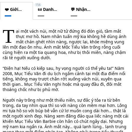
156
❤️ Giới
📜 Danh
💬 Nhận
thiệu
sách
xét
chương
T
ại một vách núi, một nữ tử đứng đó đón gió, tầm mắt
thực mơ hồ. Nam nhân tuấn mỹ kia không hề dùng ánh
mắt chán ghét nhìn nàng, ngược lại, khóe miệng vung
lên một đạo ôn nhu. Ánh mắt Mộc Tiểu Văn trống rỗng cuối
cùng hiện ra một tia quang hoa, như bị thôi miên, nàng chậm
rãi té người xuống dưới.
“Điện hạ! Nếu có kiếp sau, hy vọng người có thể yêu ta!” Năm
2008, Mục Tiểu Văn đi du lịch ngắm cảnh tại một địa điểm nổi
tiếng, không may trượt chân rớt xuống vách núi, xuyên qua
thời gian.. Mục Tiểu Văn nghi hoặc mà quay đầu đi, đôi mắt
thoáng chốc như bị phủ mờ.
Người này trông như một thiếu niên, sự đắc ý tỏa ra từ bên
trong, da tay nhìn qua thì so với nàng còn mềm mại hơn. Lông
mi tựa hồ so với búp bê vẫn cứ lơ muốn cong dài hơn… thật là
một người xinh đẹp. Nàng xem đãng đảo qua liếc nàng một cái
khiến Mục Tiểu Văn Barbie còn hắn có chút ngây dại. Nhưng
mỹ nam kia ngẩn ra. Ánh mắt này… quá lạnh lùng.. lạnh trung
mang theo một điểm phức tạp. Không phải trong tiểu thuyết