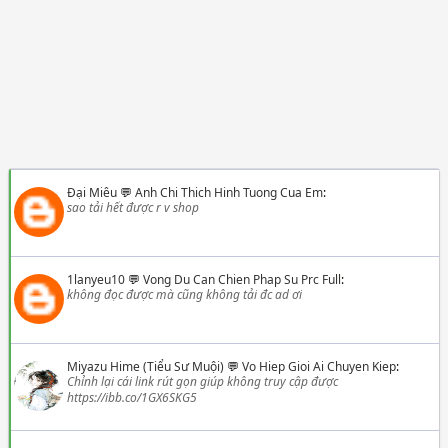
Đại Miêu
💬
Anh Chi Thich Hinh Tuong Cua Em
:
sao tải hết được r v shop
1lanyeu10
💬
Vong Du Can Chien Phap Su Prc Full
:
không đọc được mà cũng không tải đc ad ơi
Miyazu Hime (Tiểu Sư Muội)
💬
Vo Hiep Gioi Ai Chuyen Kiep
:
Chỉnh lại cái link rút gọn giúp không truy cập được
https://ibb.co/1GX6SKG5