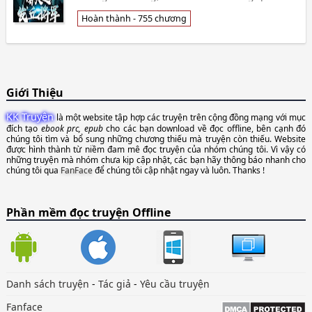
bắt đầu làm lên, Phế đế mộ, Bình sơn cung
điện dưới lò👦 Mặc Trì Dũng Tuyền
Hoàn thành - 755 chương
Giới Thiệu
KK Truyện
là một website tập hợp các truyện trên cộng đồng mạng với mục
đích tạo
ebook prc, epub
cho các bạn download về đọc offline, bên cạnh đó
chúng tôi tìm và bổ sung những chương thiếu mà truyện còn thiếu. Website
được hình thành từ niềm đam mê đọc truyện của nhóm chúng tôi. Vì vậy có
những truyện mà nhóm chưa kịp cập nhật, các bạn hãy thông báo nhanh cho
chúng tôi qua
FanFace
để chúng tôi cập nhật ngay và luôn. Thanks !
Phần mềm đọc truyện Offline
Danh sách truyện
-
Tác giả
-
Yêu cầu truyện
Fanface