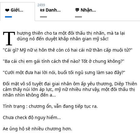
2499
❤️ Giới
📜 Danh
💬 Nhận
thiệu
sách
xét
chương
T
hượng thiên cho ta một đôi thấu thị nhãn, mà ta lại
dùng nó đến duyệt khắp nhân gian mỹ sắc!
"Cái gì? Mỹ nữ vị hôn thê còn có hai cái nữ thần cấp muội tử?"
"Ba cái chị em gái tính cách thế nào? Tốt ở chung không?"
"Cưới một đưa hai lời nói, buổi tối ngủ sưng làm sao đây?"
Đối mặt vô số tuyệt đại giai nhân ôm ấp yêu thương, Diệp Thiên
cảm thấy núi lớn áp lực, mỹ nữ nhiều như vậy, một đôi thấu thị
nhãn nhìn không đến a...
Tình trạng : chương ổn, vẫn đang tiếp tục ra.
Chưa check độ nguy hiểm...
Ae ủng hộ sẽ nhiều chương hơn.