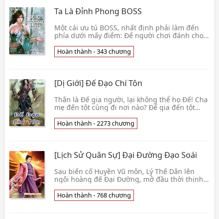
loại vì tốt nhất. Tinh Anh cấp võ kỹ: 《 Bạch
Ta Là Đỉnh Phong BOSS
Viên
Một cái ưu tú BOSS, nhất định phải làm đến
phía dưới mấy điểm: Để người chơi đánh cho
thoải mái, để người chơi bạo đến thoải mái, để
người chơi chơi đến thoải mái. Khố Khố lại cho
Hoàn thành - 343 chương
rằng, một cái ưu tú
[Dị Giới] Đế Đạo Chí Tôn
Thân là Đế gia người, lại không thể họ Đế! Cha
mẹ đến tột cùng đi nơi nào? Đế gia đến tột
cùng có cái gì kinh thiên đại bí? Trục xuất khỏi
cửa, trục xuất sư môn, chẳng lẽ người người
Hoàn thành - 2273 chương
phỉ nhổ? Thiên Ph
[Lịch Sử Quân Sự] Đại Đường Đạo Soái
Sau biến cố Huyền Vũ môn, Lý Thế Dân lên
ngôi hoàng đế Đại Đường, mở đầu thời thịnh
trị Trinh Quán nổi danh trong lịch sử Trung
Hoa. Ở thế kỷ 21, đệ tử cách thế Đỗ Trường
Hoàn thành - 768 chương
Thiên của Đạo Soái Sở Lưu Hươ