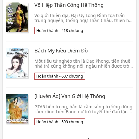
Võ Hiệp Thần Công Hệ Thống
Võ giới thiên địa, Đại Uy Long Đình tọa trấn
trung nguyên, thống ngự Thần Châu, thiên hạ
Võ đạo thịnh hành, tông môn san sát. Trái đất
thiếu niên xuyên qua mà đến, tay cầm thần
Hoàn thành - 418 chương
công hệ thống, ngang dọ
Bách Mỹ Kiều Diễm Đồ
Một tiểu tử nghèo tên là Đạo Phong, tiền thuê
nhà trả cũng không nổi, ngẫu nhiên được trời
cao xem trọng, đạt được một kiện thần bí
nhưng lại vô cùng cường đại thượng cổ pháp
Hoàn thành - 607 chương
bảo. Vì cầm giữ có thần k
[Huyền Ảo] Vạn Giới Hệ Thống
GTA5 bên trong, hắn là cầm súng trường dũng
cảm xông Liên Bang dự trữ tuyệt thế đạo tặc.
Siêu năng mất khống chế bên trong, hắn có tin
mừng niệm lực, phất tay đang lúc nhà lớn sụp
Hoàn thành - 599 chương
đổ, đại địa phá ná