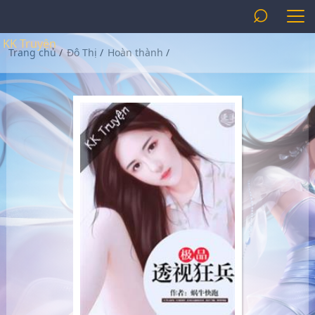
⌕
KK Truyện
Trang chủ
/
Đô Thị
/
Hoàn thành
/