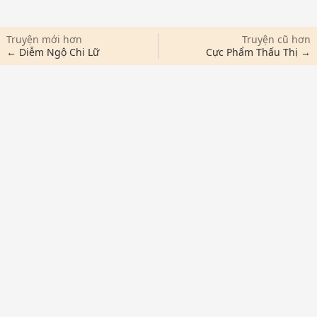
Truyện mới hơn
Truyện cũ hơn
← Diễm Ngộ Chi Lữ
Cực Phẩm Thấu Thị →