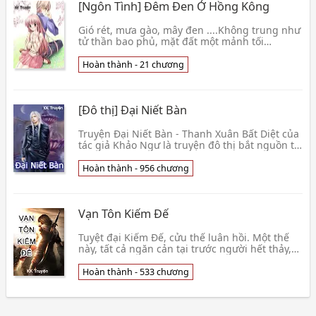
[Ngôn Tình] Đêm Đen Ở Hồng Kông
Gió rét, mưa gào, mây đen ....Không trung như
tử thần bao phủ, mặt đất một mảnh tối
đen...Một mùi máu tanh nồng không ngừng
bốc ra từ trong viện. Cánh cổng bị mở toang,
Hoàn thành - 21 chương
bị gió đẩy, va chạm xoành xoạch
[Đô thị] Đại Niết Bàn
Truyện Đại Niết Bàn - Thanh Xuân Bất Diệt của
tác giả Khảo Ngư là truyện đô thị bắt nguồn từ
sự trùng sinh.Nhưng đó chỉ là cái cớ để tác giả
muốn đưa lên quan điểm và triết lý sống của
Hoàn thành - 956 chương
tuổi trẻ chúng
Vạn Tôn Kiếm Đế
Tuyệt đại Kiếm Đế, cửu thế luân hồi. Một thế
này, tất cả ngăn cản tại trước người hết thảy,
đều đem một kiếm trảm chi! Một thế này,
muốn vĩnh sinh! Phàm nghịch chúng ta, cuối
Hoàn thành - 533 chương
cùng rồi sẽ chết đi.