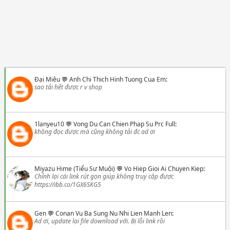
Đại Miêu
💬
Anh Chi Thich Hinh Tuong Cua Em
:
sao tải hết được r v shop
1lanyeu10
💬
Vong Du Can Chien Phap Su Prc Full
:
không đọc được mà cũng không tải đc ad ơi
Miyazu Hime (Tiểu Sư Muội)
💬
Vo Hiep Gioi Ai Chuyen Kiep
:
Chỉnh lại cái link rút gọn giúp không truy cập được
https://ibb.co/1GX6SKG5
Gen
💬
Conan Vu Ba Sung Nu Nhi Lien Manh Len
:
Ad ơi, update lại file download với. Bị lỗi link rồi