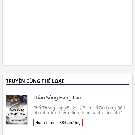
TRUYỆN CÙNG THỂ LOẠI
Thần Sủng Hàng Lâm
Phổ Thông cấp võ kỹ: 《 Bích Hổ Du Long Bộ 》
nhanh như thiểm điện, long xà du tẩu, như
quỷ tựa như yêu ma, làm cho người khó lòng
phòng bị ———— dung hợp ma sủng: Cự
Hoàn thành - 384 chương
Nham Ngô Công, Đằng Xà, Thanh Điện Trùng
các loại nhanh nhẹn tính ma thú, lấy xà hình