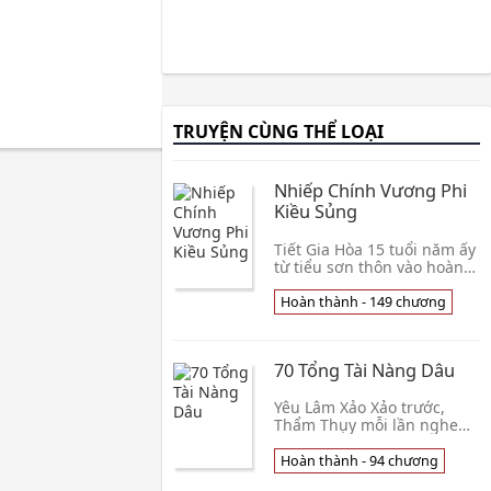
TRUYỆN CÙNG THỂ LOẠI
Nhiếp Chính Vương Phi
Kiều Sủng
Tiết Gia Hòa 15 tuổi năm ấy
từ tiểu sơn thôn vào hoàng
cung, mới biết được chính
mình là hoàng đế lưu lạc
Hoàn thành - 149 chương
bên ngoài tư sinh nữ, khi
không có
70 Tổng Tài Nàng Dâu
Yêu Lâm Xảo Xảo trước,
Thẩm Thụy mỗi lần nghe
được Trương Nhị Đản tên
này, đều hy vọng nàng đời
Hoàn thành - 94 chương
này đều làm bà cô già