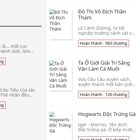
không ai thèm lấy. Yêu Lâm
Xảo Xảo sau, Thẩm Thụy
Đô Thị Vô Địch Thần
quỳ phát hiện nàng gọi
mình Nhị Đản thời điểm là
Thám
nhất ôn nhu gợi cảm. . . .
Lâm Xảo Xảo không cẩn
Lộ Cảnh Dương, từ tốt
thận nhìn một quyển niên
nghiệp trường cảnh sát về
đại văn,
sau, phí thời gian hai năm,
trở thành thành đô thành
Hoàn thành - 583 chương
là... một cục
phố Tây Tuyền bên trong
Hành Giới, làm
đồn cảnh sát mộ
, hành sự vô liêm
 vả! Hắn được
ng
Ta Ở Giới Giải Trí Sảng
oại lớn nhất của
Văn Làm Cá Muối
 cấ
Vưu Cầu Cầu xuyên sách,
xuyên thành một bản giới
giải trí sảng văn nữ N hào,
Cửu Tiêu của tác
vai phụ chuyên mục đều
. Thế nhân đều
Hoàn thành - 120 chương
chớ gọi tên chữ. Ở cái này
nh tâm quả dục
lấy phấn đấu
Trần gian sương
ng
Hogwarts Độc Trứng Gà
Iger · Morriss. Tên dịch:
Độc trứng gà. Ở kiếp trước
bệnh nặng ở giường tiểu
thanh niên trọng sinh ở tại
Hoàn thành - 411 chương