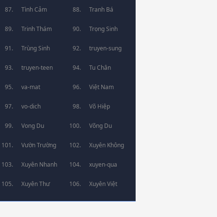
Tình Cảm
Tranh Bá
Trinh Thám
Trọng Sinh
Trùng Sinh
truyen-sung
truyen-teen
Tu Chân
va-mat
Việt Nam
vo-dich
Võ Hiệp
Vong Du
Võng Du
Vườn Trường
Xuyên Không
Xuyên Nhanh
xuyen-qua
Xuyên Thư
Xuyên Việt