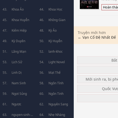
giới đều 
ta!
Hoàn thà
Khoa Ảo
Khoa Học
Khoa Huyễn
Không Gian
Kiếm Hiệp
Kỳ Ảo
Truyện mới hơn
← Vạn Cổ Đệ Nhất Đế
Kỳ Duyên
Kỳ Huyễn
Lãng Mạn
lanh-khoc
Bắt
Lịch Sử
Light Novel
Linh Dị
Mạt Thế
Mới sinh ra, bị ph
Nam Sinh
Ngôn Tình
Quốc Vư
Ngọt Sủng
Ngôn Tinh
Ngược
Nguyên Sang
nguyen-sinh-
Nhẹ Nhàng