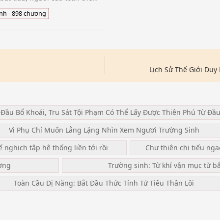
thành người điên. Ngoại trừ
nh - 898 chương
Lịch Sử Thế Giới Du
 Đầu Bổ Khoái, Tru Sát Tội Phạm Có Thể Lấy Được Thiên Phú Từ Đầ
Vi Phụ Chỉ Muốn Lẳng Lặng Nhìn Xem Ngươi Trường Sinh
ế nghịch tập hệ thống liền tới rồi
Chư thiên chi tiếu ng
ơng
Trường sinh: Từ khí vận mục từ b
Toàn Cầu Dị Năng: Bắt Đầu Thức Tỉnh Tử Tiêu Thần Lôi