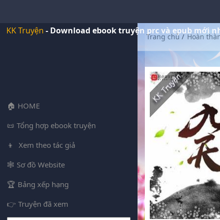
KK Truyện
- Download ebook truyện prc và epub mới n
Trang chủ
/
Hoàn thà
HOME
Tổng hợp ebook truyện
Xem theo tác giả
Sơ đồ Website
Bảng xếp hạng
Truyện đã xem