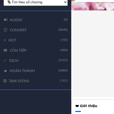
AUDIO
(6)
CONVERT
(6649)
HOT
(155)
CÒN TIẾP
(484)
DỊCH
(3167)
HOÀN THÀNH
(9484)
TẠM DỪNG
(161)
❤️ Giới thiệu