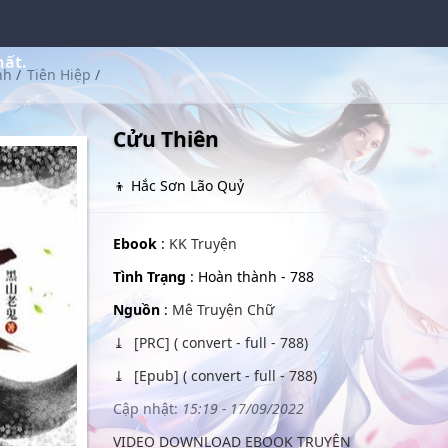
hất.
nh
/
Tiên Hiệp
/
Cửu Thiên
👦 Hắc Sơn Lão Quỷ
Ebook
:
KK Truyện
Tình Trạng
: Hoàn thành - 788
Nguồn
:
Mê Truyện Chữ
[PRC] ( convert - full - 788)
[Epub] ( convert - full - 788)
Cập nhật:
15:19 - 17/09/2022
VIDEO DOWNLOAD EBOOK TRUYỆN