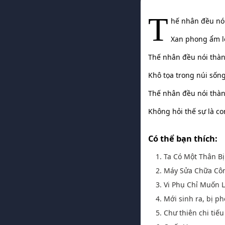
T
hế nhân đều nói
Xan phong ẩm lộ
Thế nhân đều nói thàn
Khô tọa trong núi sốn
Thế nhân đều nói thành
Không hỏi thế sự là co
Có thể bạn thích:
1. Ta Có Một Thân Bị
2. Máy Sửa Chữa Cô
3. Vi Phụ Chỉ Muốn
4. Mới sinh ra, bị ph
5. Chư thiên chi tiế