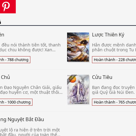
ả
ên
Lược Thiên Ký
đều nói thành tiên tốt, thanh
Hắn được mệnh danh 
dục chịu không được! Xan
phân chuột trong Tu 
lộ dù xuất trần, nào có gà cá
việc không thể thống
ng! Thế nhân đều nói
sỉ, vạn người cùng sỉ
nh - 788 chương
Hoàn thành - 228 chươ
mệnh danh là... bại h
Nam Chiêm Bộ Châu,
p Chủ
Cửu Tiêu
n Đạo Nguyên Chân Giải, giấu
Bạn đang đọc truyện 
đạo huyền cơ, một thuật thôi
giả Quỷ Già Núi Đen
pháp, 3000 đại đạo tại ngực.
muốn thành tiên Tha
thiếu niên quật khở
thật phiền lắm thay 
nh - 1000 chương
Hoàn thành - 765 chươ
ng Nguyệt Bắt Đầu
ệt lộ ra hiện ở trên trời một
bắt đầu, người của toàn thế