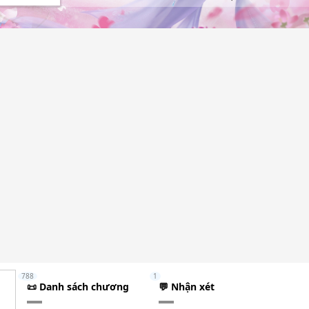
788
1
📜 Danh sách chương
💬 Nhận xét