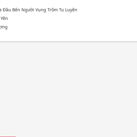
Ma Đầu Bên Người Vụng Trộm Tu Luyện
 Yên
ương