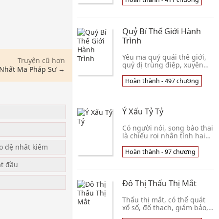
trong trí nhớ Harry Potter
trong ch
Quỷ Bí Thế Giới Hành
Trình
Yêu ma quỷ quái thế giới,
Truyện cũ hơn
quỷ dị trùng điệp, xuyên
y Nhất Ma Pháp Sư →
qua thành tiểu sa di Đàm
Mạch biểu thị chỉ có thể
Hoàn thành - 497 chương
núp ở góc tường run lẩy
bẩy, cũng may h
Ý Xấu Tỷ Tỷ
u
Có người nói, song bào thai
là chiếu rọi nhân tính hai
mặt, một ác một thiện. Rất
ạo đệ nhất kiếm
nhiều người nói, Tô Thanh
Hoàn thành - 97 chương
Quả rất xấu, Tô Thanh Mai
ắt đầu
rất lư
Đô Thị Thấu Thị Mắt
Thấu thị mắt, có thể quát
xổ số, đổ thạch, giám bảo,
xem bệnh. Thấu thị mắt,