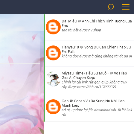
⌕
Đại Miêu
💬
Anh Chi Thich Hinh Tuong Cua
Em
:
sao tải hết được r v shop
1lanyeu10
💬
Vong Du Can Chien Phap Su
Prc Full
:
không đọc được mà cũng không tải đc ad ơi
Miyazu Hime (Tiểu Sư Muội)
💬
Vo Hiep
Gioi Ai Chuyen Kiep
:
Chỉnh lại cái link rút gọn giúp không truy
cập được https://ibb.co/1GX6SKG5
Gen
💬
Conan Vu Ba Sung Nu Nhi Lien
Manh Len
:
Ad ơi, update lại file download với. Bị lỗi link
rồi