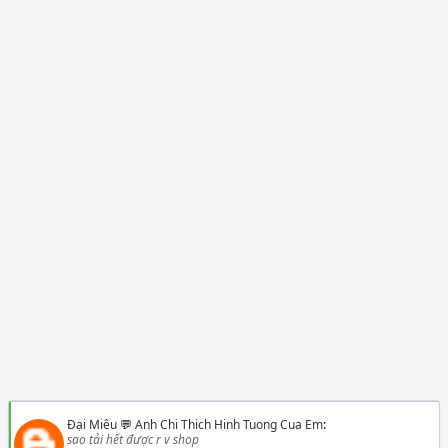
Đại Miêu
💬
Anh Chi Thich Hinh Tuong Cua Em
:
sao tải hết được r v shop