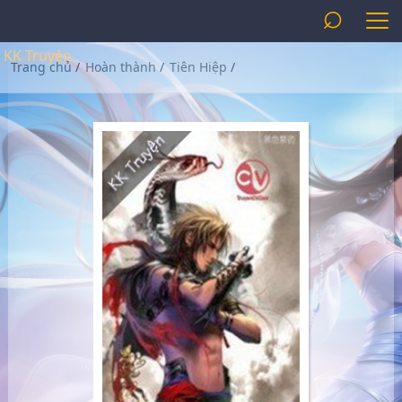
⌕
KK Truyện
Trang chủ
/
Hoàn thành
/
Tiên Hiệp
/