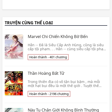
TRUYỆN CÙNG THỂ LOẠI
Marvel Chi Chiến Không Bờ Bến
Hắn -- Đã là Siêu Cấp Anh Hùng, cũng là siêu
cấp tội phạm. . . Hắn -- cùng siêu cấp tội phạm
chiến đấu qua, cũng cùng Siêu Cấp Anh Hùng
chiế👦 Phi Ngư Tinh Quang
Hoàn thành - 401 chương
Thần Hoàng Bất Tử
Trong thiên địa có vô tận bụi bặm , mà mỗi
một hạt bụi đều là một thế giới . Tuyệt thế
cường giả Lăng Phong ngoài ý muốn trở lại
ngàn năm tr👦 Trà Sơn Dương Mai
Hoàn thành - 2196 chương
Này Tu Chân Giới Không Bình Thường