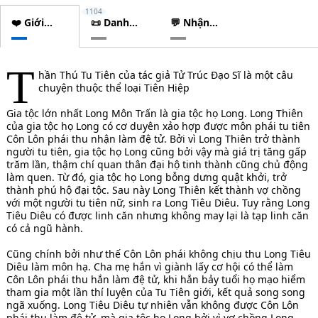
1104
❤️ Giới
📜 Danh
💬 Nhận
thiệu
sách
xét
chương
T
hần Thú Tu Tiên của tác giả Tử Trúc Đạo Sĩ là một câu
chuyện thuộc thể loại Tiên Hiệp
Gia tộc lớn nhất Long Môn Trấn là gia tộc họ Long. Long Thiên
của gia tộc họ Long có cơ duyên xảo hợp được môn phái tu tiên
Côn Lôn phái thu nhận làm đệ tử. Bởi vì Long Thiên trở thành
người tu tiên, gia tộc họ Long cũng bởi vậy mà giá trị tăng gấp
trăm lần, thậm chí quan thân đại hộ tinh thành cũng chủ động
làm quen. Từ đó, gia tộc họ Long bỗng dưng quật khởi, trở
thành phú hộ đại tộc. Sau này Long Thiên kết thành vợ chồng
với một người tu tiên nữ, sinh ra Long Tiêu Diêu. Tuy rằng Long
Tiêu Diêu có được linh căn nhưng không may lại là tạp linh căn
có cả ngũ hành.
Cũng chính bởi như thế Côn Lôn phái không chịu thu Long Tiêu
Diêu làm môn hạ. Cha mẹ hắn vì giành lấy cơ hội có thể làm
Côn Lôn phái thu hắn làm đệ tử, khi hắn bảy tuổi họ mạo hiểm
tham gia một lần thí luyện của Tu Tiên giới, kết quả song song
ngã xuống. Long Tiêu Diêu tự nhiên vẫn không được Côn Lôn
phái thu làm đệ tử, mà gia tộc họ Long bởi vì vợ chồng Long