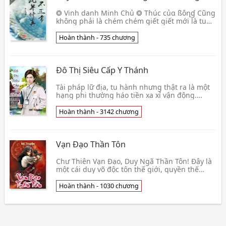
❂ Vinh danh Minh Chủ ❂ Tɦúc củα ßôղɠ Cũng
không phải là chém chém giết giết mới là tu
tiên, Vân Phi Dương từ khi đi vào thế giới này,
liền c👦 Tiết Tiểu Cửu
Hoàn thành - 735 chương
Đô Thị Siêu Cấp Y Thánh
Tài pháp lữ địa, tu hành nhưng thật ra là một
hạng phi thường háo tiền xa xỉ vận động.
Trong lúc vô tình nhận được trong truyền
thuyết Đạo G👦 Đoạn Kiều Tàn Tuyết
Hoàn thành - 3142 chương
Vạn Đạo Thần Tôn
Chư Thiên Vạn Đạo, Duy Ngã Thần Tôn! Đây là
một cái duy võ độc tôn thế giới, quyền thế
cùng thực lực chúa tể hết thảy, gia tộc mọc lên
san s👦 Vô Vi Tú Tài
Hoàn thành - 1030 chương