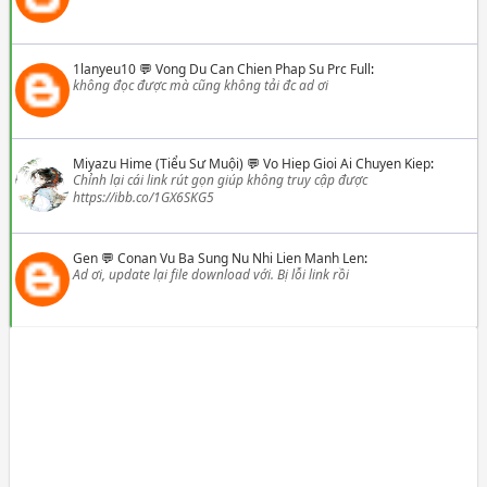
1lanyeu10
💬
Vong Du Can Chien Phap Su Prc Full
:
không đọc được mà cũng không tải đc ad ơi
Miyazu Hime (Tiểu Sư Muội)
💬
Vo Hiep Gioi Ai Chuyen Kiep
:
Chỉnh lại cái link rút gọn giúp không truy cập được
https://ibb.co/1GX6SKG5
Gen
💬
Conan Vu Ba Sung Nu Nhi Lien Manh Len
:
Ad ơi, update lại file download với. Bị lỗi link rồi