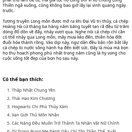
Thiên ngã xuống, cũng không bao giờ lấy lại vinh quang ngày
trước.
Tương truyền Long môn được mở ra khi Đại Vũ trị thủy, cá chép
Hoàng Hà cứ tháng ba hàng năm băng tuyết tan rã đều từ trăm
dòng đổ dồn về đây, nhảy vượt qua. Nghe nói cá chép chỉ cần
có thể nhảy qua Long môn, mây mưa kéo đến, thiên hỏa đốt
đuôi hóa thành rồng. Vào dịp này, ngư dân đều bận rộn bắt lấy
cá chép bị nước sông hành hạ đến kiệt sức. Đây là mùa mà bọn
họ thu hoạch phong phú nhất trong năm cũng là hy vọng cho
cuộc sống tốt đẹp của bọn họ sau này.
Có thể bạn thích:
1. Thập Nhật Chung Yên
2. Thái Hạo Kim Chương
3. Hogwarts Chi Phù Thủy Xám
4. Vạn Giới Thủ Môn Nhân
5. Các Nàng Đều Muốn Trở Thành Ta Nhân Vật Nữ Chính
6. Từ Trong Bụng Mẹ Đánh Dấu Chí Tôn Thần Thể, Xuất