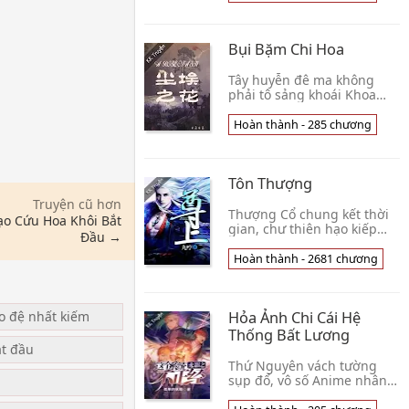
Song Sinh Vũ Hồn: Thứ
nhất Võ Hồn Tàn Hỏa T👦
Tưởng Cật Đốn Khảo Nhục
Bụi Bặm Chi Hoa
Tây huyễn đê ma không
phải tô sảng khoái Khoa
học kỹ thuật hưng quốc
hoạt động, lý do: Mê tín
Hoàn thành - 285 chương
lầm nước, khoa học kỹ
thuật hưng bang, hiện đạ👦
Thải Phong Thải Phỉ
Tôn Thượng
Truyện cũ hơn
Thượng Cổ chung kết thời
ạo Cứu Hoa Khôi Bắt
gian, chư thiên hạo kiếp
Đầu →
giáng lâm, Thiên Đạo bắt
đầu Thẩm Phán thế gian tất
Hoàn thành - 2681 chương
cả tội ác Là một người đã
từng Vấn Đỉn👦 Cửu Hanh
ạo đệ nhất kiếm
Hỏa Ảnh Chi Cái Hệ
Thống Bất Lương
ắt đầu
Thứ Nguyên vách tường
sụp đổ, vô số Anime nhân
vật xuyên việt Dị Thế Giới,