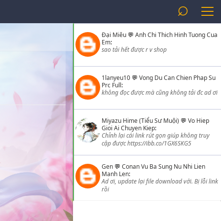
⌕
Đại Miêu
💬
Anh Chi Thich Hinh Tuong Cua
Em
:
sao tải hết được r v shop
1lanyeu10
💬
Vong Du Can Chien Phap Su
Prc Full
:
không đọc được mà cũng không tải đc ad ơi
Miyazu Hime (Tiểu Sư Muội)
💬
Vo Hiep
Gioi Ai Chuyen Kiep
:
Chỉnh lại cái link rút gọn giúp không truy
cập được https://ibb.co/1GX6SKG5
Gen
💬
Conan Vu Ba Sung Nu Nhi Lien
Manh Len
:
Ad ơi, update lại file download với. Bị lỗi link
rồi