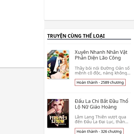
TRUYỆN CÙNG THỂ LOẠI
Xuyên Nhanh Nhân Vật
Phản Diện Lão Công
Thầy bói nói Đường Oản số
mệnh cô độc, nàng không
tin, nàng có tiền lại xinh
đẹp, như thế nào sẽ không
Hoàn thành - 2589 chương
ai thèm lấy? Kết quả nàng
hẹn hò với 👦 Thâm Lam
Thủy Thiển
Đấu La Chi Bắt Đầu Thổ
Lộ Nữ Giáo Hoàng
Lâm Lang Thiên vượt qua
đến Đấu La Đại Lục, thân
phụ trùm phản diện hệ
thống, thức tỉnh đỉnh cấp
Hoàn thành - 326 chương