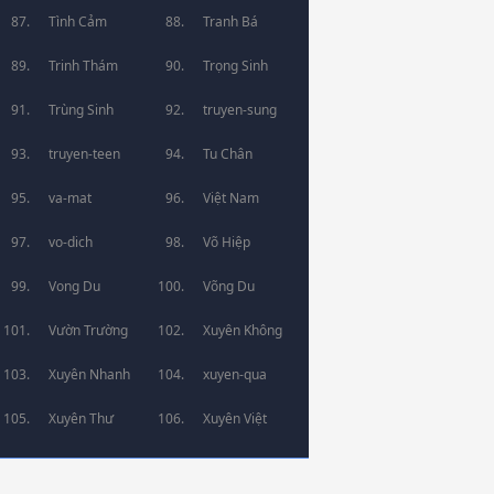
Tình Cảm
Tranh Bá
Trinh Thám
Trọng Sinh
Trùng Sinh
truyen-sung
truyen-teen
Tu Chân
va-mat
Việt Nam
vo-dich
Võ Hiệp
Vong Du
Võng Du
Vườn Trường
Xuyên Không
Xuyên Nhanh
xuyen-qua
Xuyên Thư
Xuyên Việt