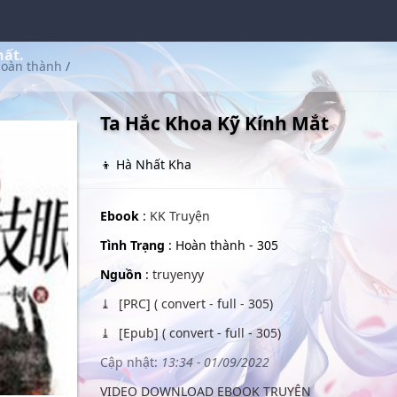
hất.
oàn thành
/
Ta Hắc Khoa Kỹ Kính Mắt
👦 Hà Nhất Kha
Ebook
:
KK Truyện
Tình Trạng
: Hoàn thành - 305
Nguồn
:
truyenyy
[PRC] ( convert - full - 305)
[Epub] ( convert - full - 305)
Cập nhật:
13:34 - 01/09/2022
VIDEO DOWNLOAD EBOOK TRUYỆN