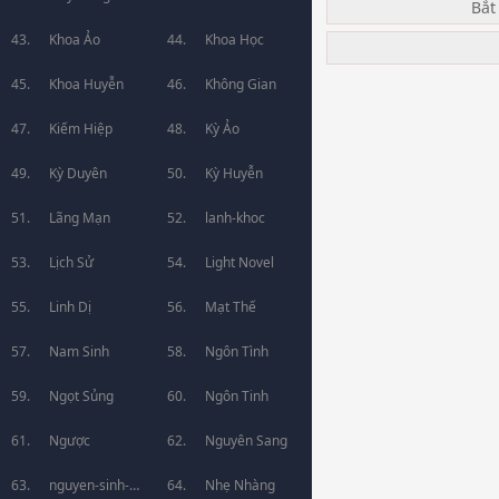
Bắt
Khoa Ảo
Khoa Học
Khoa Huyễn
Không Gian
Kiếm Hiệp
Kỳ Ảo
Kỳ Duyên
Kỳ Huyễn
Lãng Mạn
lanh-khoc
Lịch Sử
Light Novel
Linh Dị
Mạt Thế
Nam Sinh
Ngôn Tình
Ngọt Sủng
Ngôn Tinh
Ngược
Nguyên Sang
nguyen-sinh-
Nhẹ Nhàng