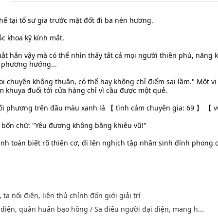
hế tại tổ sư gia trước mặt đốt đi ba nén hương.
c khoa kỹ kính mắt.
t hắn vậy mà có thể nhìn thấy tất cả mọi người thiên phú, năng 
 phương hướng...
ọi chuyện không thuận, có thể hay không chỉ điểm sai lầm." Một vị
m khuya đuổi tới cửa hàng chỉ vì cầu được một quẻ.
đối phương trên đầu màu xanh lá 【 tình cảm chuyên gia: 69 】 【 
 bốn chữ: "Yêu đương không bằng khiêu vũ!"
nh toán biết rõ thiên cơ, đi lên nghịch tập nhân sinh đỉnh phong c
ta nổi điên, liên thủ chỉnh đốn giới giải trí
 diện, quân huấn bạo hồng / Sa điêu người đại diện, mang h...