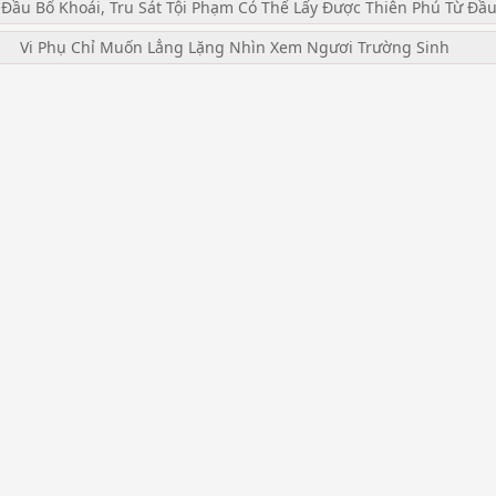
 Đầu Bổ Khoái, Tru Sát Tội Phạm Có Thể Lấy Được Thiên Phú Từ Đầ
Vi Phụ Chỉ Muốn Lẳng Lặng Nhìn Xem Ngươi Trường Sinh