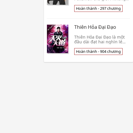
giống với lữ đồ! Ngăn trở
người đem toàn bộ bị tiêu
Hoàn thành - 297 chương
diệt, Sakaki, Archie, Maxie .
. . Đều muốn 👦 Tiểu Thanh
Tiêu
Thiên Hỏa Đại Đạo
Thiên Hỏa Đại Đạo là một
đầu dài đạt hai nghìn lẻ
bốn mươi tám thước đường
đi, nơi này có một trăm sáu
Hoàn thành - 904 chương
mươi tám gian cửa hàng,
mỗi một vị cử👦 Đường Gia
Tam Thiếu