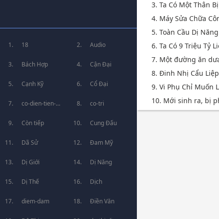
3. Ta Có Một Thân Bị
4. Máy Sửa Chữa Cô
5. Toàn Cầu Dị Năng
18
Audio
6. Ta Có 9 Triệu Tỷ 
7. Một đường ăn dưa [
Bách Hợp
Cận Đại
8. Đinh Nhị Cẩu Liệ
Cạnh Kỹ
Cổ Đại
9. Vi Phụ Chỉ Muốn
10. Mới sinh ra, bị p
co-dien-tien-
co-tri
hiep
Còn tiếp
Cung Đấu
Dã Sử
Đam Mỹ
Dị Giới
Dị Năng
Dị Thế
Dịch
diem-dam
Điền Văn