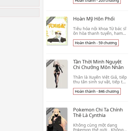
tại các cái vị diện Mạo
Hoàn thành - 205 chương
u
Hiểm, mà làm một cái Tam
Thứ Nguyên nhân 👦 Cô
đơn Thuyền Buồm
Hoàn Mỹ Hôn Phối
Tiêu hóa nội khoa Từ bác sĩ
ôn hòa thanh tuyển, ham
mê làm vườn đọc sách,
mua thức ăn nấu cơm. Anh
Hoàn thành - 59 chương
ruột bởi vì thất tình nửa
đêm nhảy disco 👦 Tiếu Giai
Nhân
Tần Thời Minh Nguyệt
Chi Chưởng Môn Nhân
Thân là Xuyên Việt Giả, tiếp
thu tân sinh sự vật, tiếp thu
cái này thế giới! Đối mặt với
liên miên chiến hỏa, đối
Hoàn thành - 846 chương
mặt với đại Tần cường thế,
👦 Đoán Quẻ
Pokemon Chi Ta Chính
Thê Là Cynthia
Không cùng một dạng
Pokemon thế giới . Không