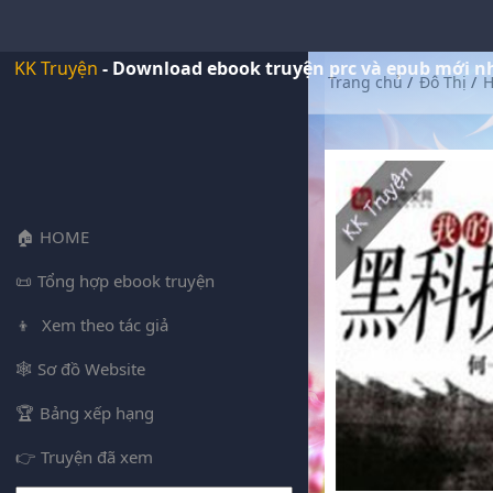
KK Truyện
- Download ebook truyện prc và epub mới n
Trang chủ
/
Đô Thị
/
H
HOME
Tổng hợp ebook truyện
Xem theo tác giả
Sơ đồ Website
Bảng xếp hạng
Truyện đã xem