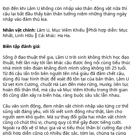
Đợi đến khi Lâm U không còn nhập vào thân động vật nữa thì
cậu lại bắt đầu thấy bản thân tưởng niệm những tháng ngày
nhập vào đám thú kia.
Nhân vật chính:
Lâm U, Mục Viêm Khiếu ┃Phối hợp diễn: Mục
Nhất, Linh Hữu ┃ Cái khác: Ha Ha.
Biên tập đánh giá:
Sống ở đạo thuật thế gia, Lâm U trời sinh không thích học đạo
thuật, hết lần này tới lần khác cậu được ông nội cùng tiểu thúc
nhà mình tiên đoán khẳng định mình sống không tới 25 tuổi.
Từ đó cậu lẩn trốn bên người tên nhà giàu đã đâm chết cậu,
dùng đủ loại hình thức để xoát độ tồn tại của bản thân. Lâm U
từ vẹt Kim Cương, chuột Hà Lan đến mèo rừng, Husky, liên tục
hoán đổi thân thể, mà cậu và Mục Viêm Khiếu trong thời gian
đó cũng dần xảy ra biến hóa, ràng buộc sâu sắc lẫn nhau.
Câu văn sinh động, đem nhân vật chính nhập vào từng cơ thể
sủng vật đáng yêu, với lối viết sinh động như thật, làm cho
người xem khó quên. Mà sự thay đổi giữa hai nhân vật chính
cũng có chút thú vị, chung quy có thể gây được tiếng cười.
Ngoài ra đội vệ sĩ Mục gia và vị tiểu thúc thần bí cường đại chờ
phối hợp diễn cũng có nhiều đặc sắc, tóm lại, chúng ta cùng