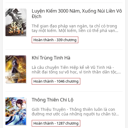
Luyện Kiếm 3000 Năm, Xuống Núi Liền Vô
Địch
Thế gian đạo pháp vạn ngàn, ta chỉ có trong
tay một kiếm. Một kiếm, liền có thể phá vạn
ngàn đạo pháp. Kiếm sơn bên dưới luyện kiếm
ba n👦 Ai Nha Hạ Vũ Liễu
Hoàn thành - 339 chương
Khí Trùng Tinh Hà
Là câu chuyện Tiên Hiệp kể về Vũ Tinh Hà -
nhất đại tông sư võ học, vì tinh thần dân tộc,
nên ra tay đánh cướp, ám sát các nhân vật, các
sự 👦 Lê Thiên
Hoàn thành - 1046 chương
Thông Thiên Chi Lộ
Giới Thiệu Truyện - Thông thiên luôn là con
đường mơ ước của những người tu chân từ
bao đời. Tu kiếm, tu trận, tu bằng đơn dược
hay song tu…👦 Vô Tội
Hoàn thành - 1287 chương