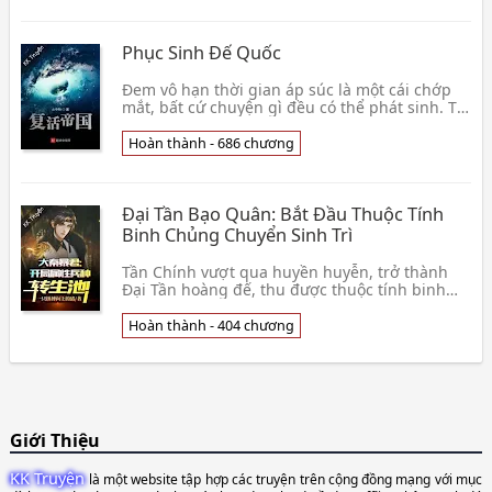
Phục Sinh Đế Quốc
Đem vô hạn thời gian áp súc là một cái chớp
mắt, bất cứ chuyện gì đều có thể phát sinh. Tại
hèn mọn bên trong phấn khởi, hành tẩu ở thời
gia👦 Hỏa Trung Vật
Hoàn thành - 686 chương
Đại Tần Bạo Quân: Bắt Đầu Thuộc Tính
Binh Chủng Chuyển Sinh Trì
Tần Chính vượt qua huyền huyễn, trở thành
Đại Tần hoàng đế, thu được thuộc tính binh
chủng chuyển sinh trì, mỗi ngày có thể uẩn
dục 1 triệu 👦 Nhất Chích Bính Bác Hướng
Hoàn thành - 404 chương
Thượng Đích Trư
Giới Thiệu
KK Truyện
là một website tập hợp các truyện trên cộng đồng mạng với mục