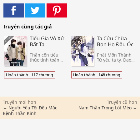
Truyện cùng tác giả
Tiểu Gia Vô Xử
Ta Cứu Chữa
Bất Tại
Bọn Họ Đầu Óc
Thần côn tiểu
Phật Môn Thánh
thúc tính toán
Tử yêu ta tỷ, Đạo
rằng Lâm U sẽ
Môn thiên tài yêu
không sống quá
ta tỷ, Yêu Giới
tuổi 25. Vì vậy qua
thiếu chủ yêu ta
Hoàn thành - 117 chương
Hoàn thành - 148 chương
Lâm U đã sẵn
tỷ, Ma Giới lão đại
sàng đón sinh
yêu ta tỷ. Tất cả
nhật 25 bằng một
nhìn thấy ta tỷ ng
cái chết. Nhưng
Lâ
Truyện mới hơn
Truyện cũ hơn
← Người Yêu Tôi Đều Mắc
Nam Thần Trong Lốt Mèo →
Bệnh Thần Kinh