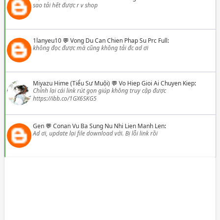
sao tải hết được r v shop
1lanyeu10
💬
Vong Du Can Chien Phap Su Prc Full
:
không đọc được mà cũng không tải đc ad ơi
Miyazu Hime (Tiểu Sư Muội)
💬
Vo Hiep Gioi Ai Chuyen Kiep
:
Chỉnh lại cái link rút gọn giúp không truy cập được
https://ibb.co/1GX6SKG5
Gen
💬
Conan Vu Ba Sung Nu Nhi Lien Manh Len
:
Ad ơi, update lại file download với. Bị lỗi link rồi