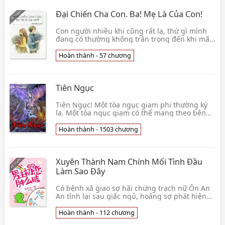
Đại Chiến Cha Con. Ba! Mẹ Là Của Con!
Con người nhiều khi cũng rất lạ, thứ gì mình
đang có thường không trân trọng đến khi mất
đi rồi mới thấy hối hận cũng như Cố Thừa Nhi
dùng c👦 An Hoàng
Hoàn thành - 57 chương
Tiên Ngục
Tiên Ngục! Một tòa ngục giam phi thường kỳ
lạ. Một tòa ngục giam có thể mang theo bên
mình. Chỉ cần ngươi có đủ thực lực thì có thể
bắt bất 👦 Chử Tửu Luận Già Phê
Hoàn thành - 1503 chương
Xuyên Thành Nam Chính Mối Tình Đầu
Làm Sao Đây
Có bệnh xã giao sợ hãi chứng trạch nữ Ôn An
An tỉnh lại sau giấc ngủ, hoảng sợ phát hiện
mình dĩ nhiên xuyên qua rồi! Biến thành một
cái mới👦 An Hướng Dương
Hoàn thành - 112 chương