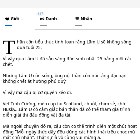
117
❤️ Giới
📜 Danh
💬 Nhận
thiệu
sách
xét
chương
T
hần côn tiểu thúc tính toán rằng Lâm U sẽ không sống
quá tuổi 25.
Vì vậy qua Lâm U đã sẵn sàng đón sinh nhật 25 bằng một cái
chết.
Nhưng Lâm U còn sống, ông nội thần côn nói rằng đại nạn
không chết ắt hưởng phú quý.
Vì vậy mà cậu bị cơ quyên kéo đi.
Vẹt Tinh Cương, mèo cụp tai Scotland, chuột, chim sẻ, chó
Husky...Lâm U có cảm giác bản thân đã có thể tham gia trình
diễn giải thi đấu động vật đa tài.
Mà ngoài chuyện đó ra, cậu còn có thể trình diễn một chút hoạt
động "Mỗi ngày thức dậy đều dùng các hình thái trêu chọc mù
mắt chủ nhân". Thật sự là vô cùng vui mừng a.