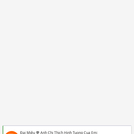
Đại Miêu
💬
Anh Chi Thich Hinh Tuong Cua Em
: