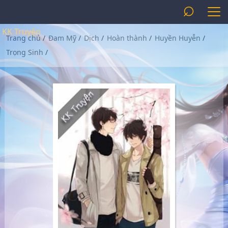
⌕
KK Truyện
Trang chủ
/
Đam Mỹ
/
Dịch
/
Hoàn thành
/
Huyền Huyễn
/
Trọng Sinh
/