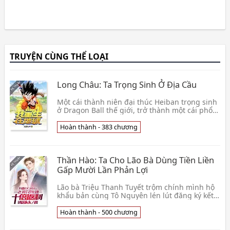
TRUYỆN CÙNG THỂ LOẠI
Long Châu: Ta Trọng Sinh Ở Địa Cầu
Một cái thành niên đại thúc Heiban trọng sinh
ở Dragon Ball thế giới, trở thành một cái phổ
thông Địa cầu võ đạo gia. Làm hắn biết mình
hiện👦 Cửu Ngũ Thất
Hoàn thành - 383 chương
Thần Hào: Ta Cho Lão Bà Dùng Tiền Liền
Gấp Mười Lần Phản Lợi
Lão bà Triệu Thanh Tuyết trộm chính mình hộ
khẩu bản cùng Tô Nguyên lén lút đăng ký kết
hôn! Vốn là cho rằng muốn chịu đựng nhiều
mặt áp lực👦 Dụ Nhân KK
Hoàn thành - 500 chương