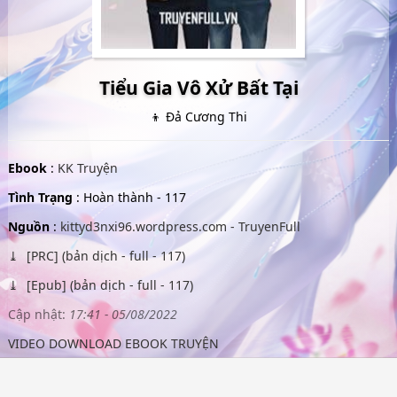
Tiểu Gia Vô Xử Bất Tại
👦 Đả Cương Thi
Ebook
:
KK Truyện
Tình Trạng
: Hoàn thành - 117
Nguồn
:
kittyd3nxi96.wordpress.com - TruyenFull
[PRC] (bản dịch - full - 117)
[Epub] (bản dịch - full - 117)
Cập nhật:
17:41 - 05/08/2022
VIDEO DOWNLOAD EBOOK TRUYỆN