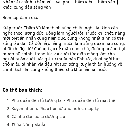
Nhân vật chính: Thẩm Vũ ┃ vai phụ: Thẩm Kiều, Thẩm Vận ┃
khác: cung đấu sảng văn
Biên tập đánh giá:
Kiếp trước Thẩm Vũ làm thịnh sủng chiêu nghi, lại kính cẩn
nghe theo lương đức, uổng làm người tốt. Trước khi chết, nàng
mới biết ẩn nhẫn cùng hiền đức, cũng không nhất định có thể
sống lâu dài. Cả đời này, nàng muốn làm sủng quan hậu cung,
nhất chi độc tú! Cuồng bạo dễ giận nam chủ, đường hoàng bạt
mướn nữ chính, trong lúc vui cười tức giận mắng làm cho
người buồn cười. Tác giả tự thuật bản lĩnh tốt, dưới ngòi bút
chỗ miêu tả nhân vật đều rất tươi sống, tuy là thiên hướng về
chính kịch, lại cũng không thiếu chỗ khôi hài hài hước.
Có thể bạn thích:
1. Phu quân đến từ tương lai / Phu quân đến từ mạt thế
2. Xuyên nhanh: Pháo hôi nữ phụ nghịch tập ký
3. Cả nhà đại lão ta dưỡng lão
4. Thừa Nóng Mà Ăn