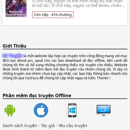
Ở chỗ này, ngươi có thể nhìn thấy đủ loại thần
bí bộ tộc; Ở chỗ này, ngươi có thể khiêu chiến
vô số hoang cổ cự thú; Ở chỗ này, ngươi có thể
đi đến thâm sơn đầm lầy trung tìm kiếm thiên
Còn tiếp - 410 chương
tài địa bảo; Ở
Giới Thiệu
KK Truyện
là một website tập hợp các truyện trên cộng đồng mạng với mục
đích tạo
ebook prc, epub
cho các bạn download về đọc offline, bên cạnh đó
chúng tôi tìm và bổ sung những chương thiếu mà truyện còn thiếu. Website
được hình thành từ niềm đam mê đọc truyện của nhóm chúng tôi. Vì vậy có
những truyện mà nhóm chưa kịp cập nhật, các bạn hãy thông báo nhanh cho
chúng tôi qua
FanFace
để chúng tôi cập nhật ngay và luôn. Thanks !
Phần mềm đọc truyện Offline
Danh sách truyện
-
Tác giả
-
Yêu cầu truyện