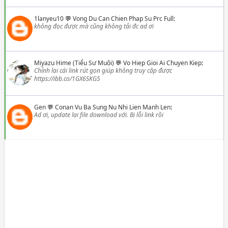
1lanyeu10
💬
Vong Du Can Chien Phap Su Prc Full
:
không đọc được mà cũng không tải đc ad ơi
Miyazu Hime (Tiểu Sư Muội)
💬
Vo Hiep Gioi Ai Chuyen Kiep
:
Chỉnh lại cái link rút gọn giúp không truy cập được
https://ibb.co/1GX6SKG5
Gen
💬
Conan Vu Ba Sung Nu Nhi Lien Manh Len
:
Ad ơi, update lại file download với. Bị lỗi link rồi