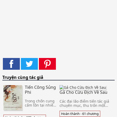
Truyện cùng tác giả
Tiến Công Sủng
Phi
Gả Cho Cừu Địch Về Sau
Trong chốn cung
Các đại lão điểm tiến tác giả
cấm tồn tại nhiều
chuyên mục, thu trốn một
thế lực nào là đại
chút tác giả rồi~ có rất nhiều
Tần hậu cung, thế
hoàn tất văn! Phượng Dương
Hoàn thành - 61 chương