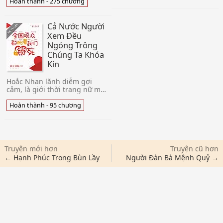
lực ba phần. Thế
quận chúa muốn gió được
Hoàn thành - 275 chương
gia, thái hậu,
gió, muốn mưa được mưa, chỉ
Hoàng Thượng,
trừ lúc nhỏ đối thủ một mất
không ai nhường
một còn. Nàng tin tưởng vững
Cả Nước Người
ai. Thẩ
chắc tiền quyền tiền tài quyền
Xem Đều
thế có thể bãi bình hết thảy,
Ngóng Trông
chỉ trừ cùng đố
Chúng Ta Khóa
Kín
Hoắc Nhan lãnh diễm gợi
cảm, là giới thời trang nữ ma
đầu, vô số nam nam nữ nữ
muốn mượn nàng Đông
Hoàn thành - 95 chương
Phong cầm tài nguyên. Dần
dà, trong vòng
Truyện mới hơn
Truyện cũ hơn
← Hạnh Phúc Trong Bùn Lầy
Người Đàn Bà Mệnh Quỷ →