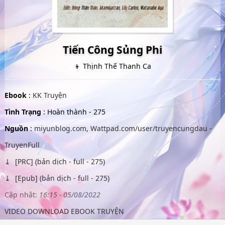
Tiến Công Sủng Phi
👦 Thịnh Thế Thanh Ca
Ebook
:
KK Truyện
Tình Trạng
: Hoàn thành - 275
Nguồn
:
miyunblog.com, Wattpad.com/user/truyencungdau -
TruyenFull
[PRC] (bản dịch - full - 275)
[Epub] (bản dịch - full - 275)
Cập nhật:
16:15 - 05/08/2022
VIDEO DOWNLOAD EBOOK TRUYỆN