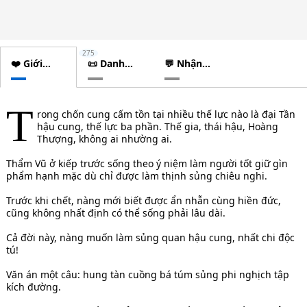
275
❤️ Giới
📜 Danh
💬 Nhận
thiệu
sách
xét
chương
T
rong chốn cung cấm tồn tại nhiều thế lực nào là đại Tần
hậu cung, thế lực ba phần. Thế gia, thái hậu, Hoàng
Thượng, không ai nhường ai.
Thẩm Vũ ở kiếp trước sống theo ý niệm làm người tốt giữ gìn
phẩm hạnh mặc dù chỉ được làm thịnh sủng chiêu nghi.
Trước khi chết, nàng mới biết được ẩn nhẫn cùng hiền đức,
cũng không nhất định có thể sống phải lâu dài.
Cả đời này, nàng muốn làm sủng quan hậu cung, nhất chi độc
tú!
Văn án một câu: hung tàn cuồng bá túm sủng phi nghịch tập
kích đường.