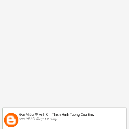
Đại Miêu
💬
Anh Chi Thich Hinh Tuong Cua Em
:
sao tải hết được r v shop