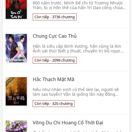
800 năm trước, Minh Đế chi tử Trương Nhược
Trần, bị vị hôn thê của hắn Trì Dao công chúa
giết chết, thiên kiêu một đời, liền như vậy ngã
xuố👦 Phi Thiên Ngư
Còn tiếp - 3736 chương
Chung Cực Cao Thủ
Hắn là siêu cấp Binh Vương, hắn cũng là Ám
Ảnh sát thủ! Biết y thuật, chuyên trị bộ ngực
phát dục không tốt... Hội thôi miên, điều giáo
các lộ tuyệt sắc mỹ nữ... Giẫm hoàn khố, diệt
Còn tiếp - 2099 chương
Hắc Bang, chỉ vì c
Hắc Thạch Mật Mã
Nếu như nhân sinh có thể làm lại, ngươi sẽ
làm sao tuyển? Vẫn là giống lần này đồng
dạng, làm một người bình thường, có lẽ thần
quang nội 👦 Tam Cước Giá
Còn tiếp - 320 chương
Võng Du Chi Hoang Cổ Thời Đại