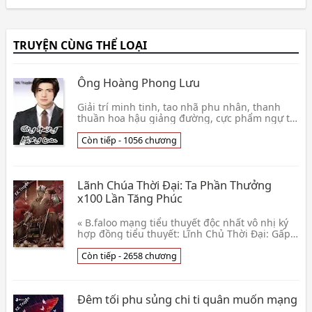
TRUYỆN CÙNG THỂ LOẠI
Ông Hoàng Phong Lưu
Giải trí minh tinh, tao nhã phu nhân, thanh
thuần hoa hậu giảng đường, cực phẩm ngự tỷ,
đáng yêu la lỵ, vũ mị thiếu phụ, xinh đẹp nữ
MC, ôn nhu tiếp viên hàng không, lãnh diễm
Còn tiếp - 1056 chương
thục nữ, lãnh khốc nữ cư
Lãnh Chúa Thời Đại: Ta Phần Thưởng
x100 Lần Tăng Phúc
« B.faloo mạng tiểu thuyết độc nhất vô nhị ký
hợp đồng tiểu thuyết: Lĩnh Chủ Thời Đại: Gấp
trăm lần tăng phúc » Diệp Tu bị chọn nhập hư
nghĩ👦 Lão Ngô Lai Liễu
Còn tiếp - 2658 chương
Đêm tối phu sủng chi ti quân muốn mạng