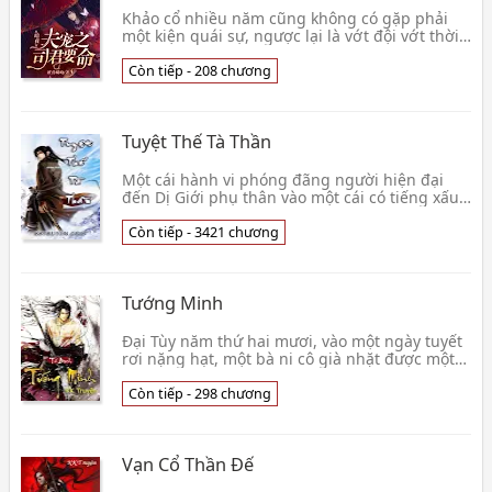
Khảo cổ nhiều năm cũng không có gặp phải
một kiện quái sự, ngược lại là vớt đội vớt thời
điểm, vớt đi lên một hơi cự hình quan tài
đồng. Ch👦 Yêu Cốt Lân Tuân
Còn tiếp - 208 chương
Tuyệt Thế Tà Thần
Một cái hành vi phóng đãng người hiện đại
đến Dị Giới phụ thân vào một cái có tiếng xấu
chuột chạy qua đường kiêm bại hoại trên
người, càng bi thúc chính là, cái kia bại hoại
Còn tiếp - 3421 chương
còn đối (với) khuynh quốc
Tướng Minh
Đại Tùy năm thứ hai mươi, vào một ngày tuyết
rơi nặng hạt, một bà ni cô già nhặt được một
đứa bé bị bỏ rơi trong một gian phòng tại Lý
viện. Đứa bé này họ Lý. Lão ni cô kia trước kia
Còn tiếp - 298 chương
chết nói trước mặ
Vạn Cổ Thần Đế