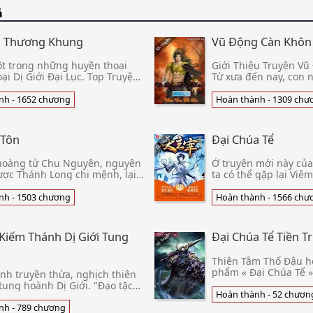
ả
á Thương Khung
Vũ Động Càn Khôn
ột trong những huyền thoại
Giới Thiệu Truyện Vũ
oại Dị Giới Đại Lục. Top Truyện
Từ xưa đến nay, con 
ạn Đọc Điểm Kích Bảng:Số
vọng vươn lên đỉnh ca
á Thương Khung-148.400.
thành công họ đã hy 
nh - 1652 chương
Hoàn thành - 1309 chư
 Tôn
Đại Chúa Tể
hoàng tử Chu Nguyên, nguyên
Ở truyện mới này củ
ược Thánh Long chi mệnh, lại
ta có thể gặp lại Viê
uốc Võ Vương lấy ức vạn Đại
Huân Nhi, hay Lâm Đ
dân làm uy hiếp, mãng
Càn Khôn Đại thiên th
nh - 1503 chương
Hoàn thành - 1566 chư
Kiếm Thánh Dị Giới Tung
Đại Chúa Tể Tiền T
Thiên Tằm Thổ Đậu h
phẩm « Đại Chúa Tể » 
nh truyền thừa, nghịch thiên
mạng không phát biể
tung hoành Dị Giới. "Đạo tặc
Đấu Phá Thương Khu
Hoàn thành - 52 chươn
h Thuật?" "Vậy không được, tại
 Bộ trước mặt, li
nh - 789 chương