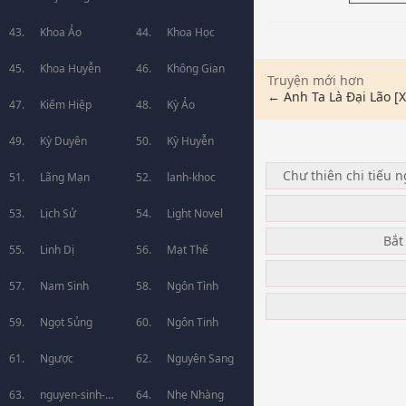
Khoa Ảo
Khoa Học
Khoa Huyễn
Không Gian
Truyện mới hơn
← Anh Ta Là Đại Lão 
Kiếm Hiệp
Kỳ Ảo
Kỳ Duyên
Kỳ Huyễn
Chư thiên chi tiếu 
Lãng Mạn
lanh-khoc
Lịch Sử
Light Novel
Bắt
Linh Dị
Mạt Thế
Nam Sinh
Ngôn Tình
Ngọt Sủng
Ngôn Tinh
Ngược
Nguyên Sang
nguyen-sinh-
Nhẹ Nhàng