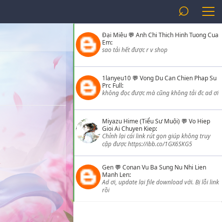
⌕
Đại Miêu
💬
Anh Chi Thich Hinh Tuong Cua
Em
:
sao tải hết được r v shop
1lanyeu10
💬
Vong Du Can Chien Phap Su
Prc Full
:
không đọc được mà cũng không tải đc ad ơi
Miyazu Hime (Tiểu Sư Muội)
💬
Vo Hiep
Gioi Ai Chuyen Kiep
:
Chỉnh lại cái link rút gọn giúp không truy
cập được https://ibb.co/1GX6SKG5
Gen
💬
Conan Vu Ba Sung Nu Nhi Lien
Manh Len
:
Ad ơi, update lại file download với. Bị lỗi link
rồi