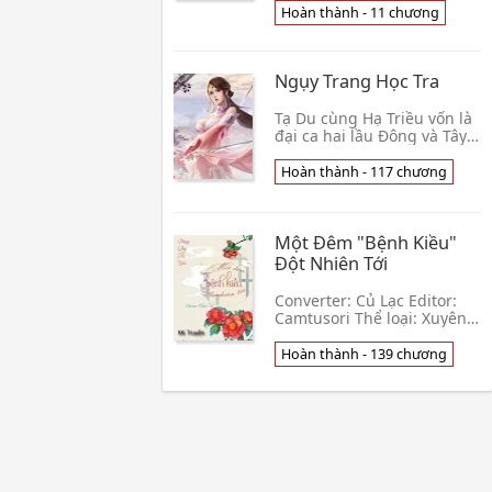
nam, cường x cường, tình
Hoàn thành - 11 chương
hữu độc chung, thất niên
chi dương, thầm m👦 2 Ám
Bạch
Ngụy Trang Học Tra
Tạ Du cùng Hạ Triều vốn là
đại ca hai lầu Đông và Tây,
đáng lẽ theo lệ thường
nước giếng không phạm
Hoàn thành - 117 chương
nước sông, nhưng lên đến
lớp mười một, h👦 Mộc Qua
Hoàng
Một Đêm "Bệnh Kiều"
Đột Nhiên Tới
Converter: Củ Lạc Editor:
Camtusori Thể loại: Xuyên
không, cung đình hầu tước,
thanh mai trúc mã, (sủng,
Hoàn thành - 139 chương
bàn tay vàng) Độ dài: 136
chương + 👦 Phong Lưu Thư
Ngốc