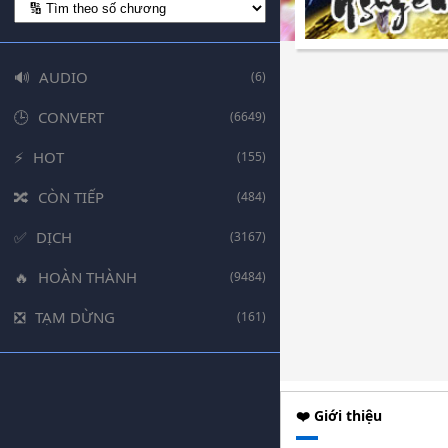
AUDIO
(6)
CONVERT
(6649)
HOT
(155)
CÒN TIẾP
(484)
DỊCH
(3167)
HOÀN THÀNH
(9484)
TẠM DỪNG
(161)
❤️ Giới thiệu