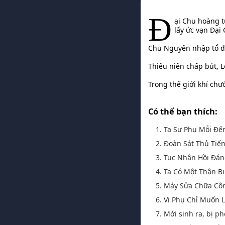
Đ
ại Chu hoàng 
lấy ức vạn Đại
Chu Nguyên nhập tổ đị
Thiếu niên chấp bút, 
Trong thế giới khí chư
Có thể bạn thích:
1. Ta Sư Phụ Mỗi Đế
2. Đoàn Sát Thủ Tiế
3. Tục Nhân Hồi Đá
4. Ta Có Một Thân Bị
5. Máy Sửa Chữa Cô
6. Vi Phụ Chỉ Muốn
7. Mới sinh ra, bị ph