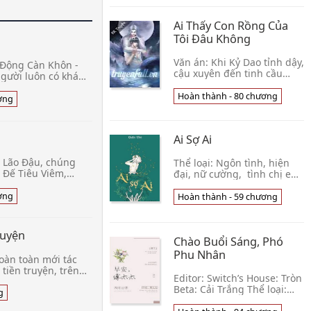
có tìn👦 Thất Quý
Ai Thấy Con Rồng Của
Tôi Đâu Không
Văn án:​ Khi Kỷ Dao tỉnh dậy,
 Động Càn Khôn -
cậu xuyên đến tinh cầu
người luôn có khát
Alpha toàn là bán thú
o, để đổi lấy sự
nhân, không chỉ vô tình
Hoàn thành - 80 chương
sinh b
ơng
thuần hóa được một con
rồng đen hung dữ, 👦 Ngọc
Án Thanh
Ai Sợ Ai
a Lão Đậu, chúng
Thể loại: Ngôn tình, hiện
m Đế Tiêu Viêm,
đại, nữ cường, tình chị em,
ộng trong Vũ Động
đô thị tình duyên, giới giải
ế giới, n
trí Nguồn: Tấn Giang
ơng
Hoàn thành - 59 chương
Chuyển ngữ: Canhthitde
Một lọ nước
ruyện
Chào Buổi Sáng, Phó
Phu Nhân
oàn toàn mới tác
tiền truyện, trên
Editor: Switch’s House: Tròn
u qua một chữ! «
Beta: Cải Trắng Thể loại:
ng » đằng s
g
Giới giải trí, Đô thị tình