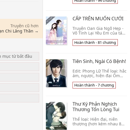
duyên, Duyên trời tác hợp,
Hoàn thành - 94 chương
Trọng sinh, HE, Ngọt sủng,
Hào
CẤP TRÊN MUỐN CƯỚI
Truyện cũ hơn
Truyện Oan Gia Ngõ Hẹp -
ạn Chi Lăng Thần →
Vô Tình Lại Yêu Em của tác
giả Tĩnh Ái viết về Hoa Đan
Di và Tiêu Tranh chính xác
Hoàn thành - 81 chương
là một cặp đôi oan gia ngõ
hẹp tr👦 Tĩnh Ái
n mục từ bắt đầu
Tiên Sinh, Ngài Có Bệnh!
Edit: Phong Lữ Thể loại: hắc
ám, ngược, hiện đại Ốm
u
yếu công (Trạch) – Thần
kinh thụ (Vấn) “Thiếu gia!!
Hoàn thành - 7 chương
Đừng quên uống thuốc!!!!”
“Thiếu gia👦 Cựu Chương
Thư Ký Phản Nghịch
Thương Tổn Lòng Tui
Thể loại: Hiện đại, niên
thượng (hơn kém nhau 8
tuổi), tự bẻ cong, thẳng