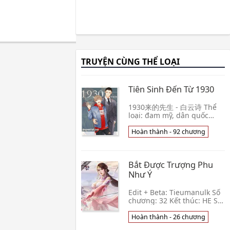
TRUYỆN CÙNG THỂ LOẠI
Tiên Sinh Đến Từ 1930
1930来的先生 - 白云诗 Thể
loại: đam mỹ, dân quốc
xuyên việt, hiện đại, đô thị,
showbiz, ngọt, sủng, 1x1,
Hoàn thành - 92 chương
HE, có H. Số chương: 88
chương + x phiên
Bắt Được Trượng Phu
Như Ý
Edit + Beta: Tieumanulk Số
chương: 32 Kết thúc: HE Số
chương: 50 Rating: 18 +
Nam áp nữ, bất quá là nhất
Hoàn thành - 26 chương
thời gặp dịp thì chơi, không