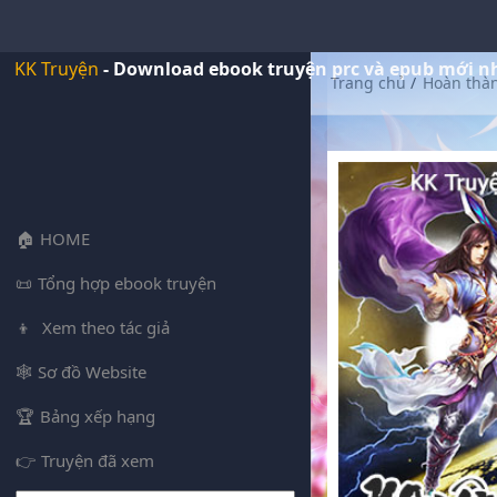
KK Truyện
- Download ebook truyện prc và epub mới n
Trang chủ
/
Hoàn thà
HOME
Tổng hợp ebook truyện
Xem theo tác giả
Sơ đồ Website
Bảng xếp hạng
Truyện đã xem