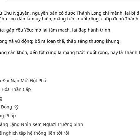
tử Chu Nguyên, nguyên bản có được Thánh Long chi mệnh, lại bị 
 Chu con dân làm uy hiếp, mãng tước nuốt rồng, cướp đi nó Thánh 
a, gặp Yêu Yêu; mở lại tám mạch, lại đạp hành trình.
Long Xà vũ động; bổ ra loạn thế, thắp sáng thương khung.
ởng càn khôn, đến tột cùng là mãng tước nuốt rồng, hay là Thánh 
n Đại Nạn Mới Đột Phá
n Hóa Thần Cấp
ng
 Động Kỹ
ng Pháp
 Lẳng Lặng Nhìn Xem Ngươi Trường Sinh
ế nghịch tập hệ thống liền tới rồi