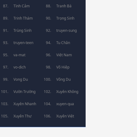
Tình Cảm
Tranh Bá
Trinh Thám
Trọng Sinh
Trùng Sinh
truyen-sung
truyen-teen
Tu Chân
va-mat
Việt Nam
vo-dich
Võ Hiệp
Vong Du
Võng Du
Vườn Trường
Xuyên Không
Xuyên Nhanh
xuyen-qua
Xuyên Thư
Xuyên Việt