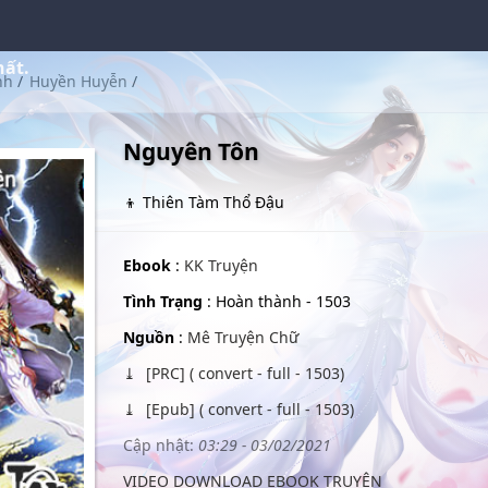
hất.
nh
/
Huyền Huyễn
/
Nguyên Tôn
👦 Thiên Tàm Thổ Đậu
Ebook
:
KK Truyện
Tình Trạng
: Hoàn thành - 1503
Nguồn
:
Mê Truyện Chữ
[PRC] ( convert - full - 1503)
[Epub] ( convert - full - 1503)
Cập nhật:
03:29 - 03/02/2021
VIDEO DOWNLOAD EBOOK TRUYỆN