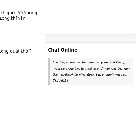
địch quốc Võ Vương
Long khí vận.
Chat Online
Long quật khởi? !
Các truyện mà các bạn yêu cầu (cập nhật thêm),
mình sẽ thông báo tại
FanFace
. Vì vậy, các bạn nên
like Facebook để nhận được truyện mình yêu cầu.
THANKS !