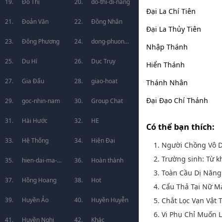
Đô Thị
do-thi-di-nang
Đại La Chí Tiên
Đoản Văn
Đồng Nhân
Đại La Thủy Tiên
Đông Phương
dong-phuong-
Nhập Thánh
Du Hí
huyen-huyen
Dục Trụy
Hiển Thánh
Gia Đấu
giao-hoat
Thánh Nhân
Đại Đạo Chí Thánh
goc-nhin-nam
Group Chat
Hài Hước
HE
Có thể bạn thích:
Hệ Thống
Hiện Đại
1. Người Chồng Vô 
2. Trường sinh: Từ k
hien-dai-ma-
Hoàn thành
3. Toàn Cầu Dị Năng
phap
Hồng Hoang
Hot
4. Cẩu Thả Tại Nữ 
5. Chắt Lọc Vạn Vật 
Huyền Ảo
Huyền Huyễn
6. Vi Phụ Chỉ Muốn
Huyền Nghi
Khác