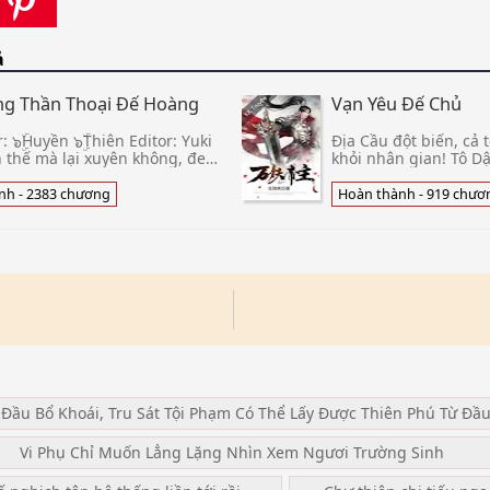
ả
ng Thần Thoại Đế Hoàng
Vạn Yêu Đế Chủ
 ๖ۣۜHuyền ๖ۣۜThiên Editor: Yuki
Địa Cầu đột biến, cả 
 thế mà lại xuyên không, đen
khỏi nhân gian! Tô D
n hóa thành một hoàng tử bị
người quỷ dị đi vào t
trong cơn tuyệt
này yêu ma hoành hà
nh - 2383 chương
Hoàn thành - 919 chươ
 Đầu Bổ Khoái, Tru Sát Tội Phạm Có Thể Lấy Được Thiên Phú Từ Đầ
Vi Phụ Chỉ Muốn Lẳng Lặng Nhìn Xem Ngươi Trường Sinh