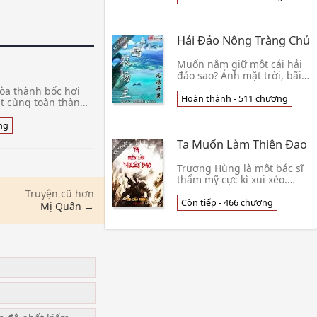
tuổi đang nằm trong vòng
tay tôi. 👦 Mật Ngọt
Hải Đảo Nông Tràng Chủ
Muốn nắm giữ một cái hải
đảo sao? Ánh mặt trời, bãi
cát, sóng biển, ôn tuyền,
tòa thành bốc hơi
cùng cá heo, Hải Quy nô
Hoàn thành - 511 chương
ật cùng toàn thành
đùa, hưởng thụ thiên nhiên
hế giới khác, nơi
mỹ thực, th👦 Phong Phiêu
nh,
ng
Chu
Ta Muốn Làm Thiên Đao
Trương Hùng là một bác sĩ
thẩm mỹ cực kì xui xẻo.
Không phải là vì thất
Truyện cũ hơn
nghiệp, thất tình.... Mà là
Còn tiếp - 466 chương
Mị Quân →
còn trẻ thế đã bị sét đánh
chết mất...À 👦 DD Lão
Huynh
u