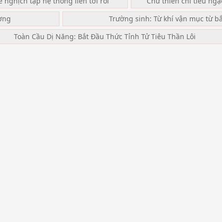
ế nghịch tập hệ thống liền tới rồi
Chư thiên chi tiếu ng
ơng
Trường sinh: Từ khí vận mục từ b
Toàn Cầu Dị Năng: Bắt Đầu Thức Tỉnh Tử Tiêu Thần Lôi