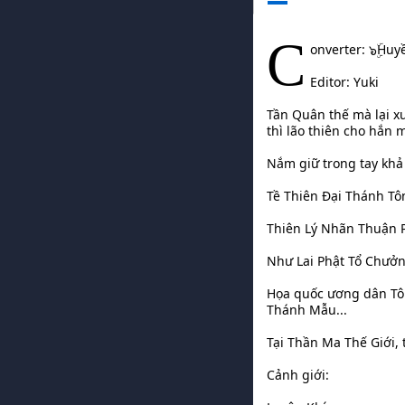
C
onverter: ๖ۣۜHuy
Editor: Yuki
Tần Quân thế mà lại x
thì lão thiên cho hắn
Nắm giữ trong tay khả
Tề Thiên Đại Thánh Tô
Thiên Lý Nhãn Thuận P
Như Lai Phật Tổ Chưởn
Họa quốc ương dân Tô 
Thánh Mẫu...
Tại Thần Ma Thế Giới,
Cảnh giới: