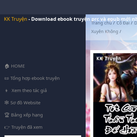
KK Truyện
- Download ebook truyện prc và epub mới n
Trang chủ
/
Cổ Đại
/
D
Xuyên Không
/
HOME
Tổng hợp ebook truyện
Xem theo tác giả
Sơ đồ Website
Bảng xếp hạng
Truyện đã xem