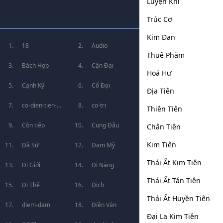
Luyện Khí
Trúc Cơ
Kim Đan
18
Audio
Thuế Phàm
Bách Hợp
Cận Đại
Hoá Hư
Cạnh Kỹ
Cổ Đại
Địa Tiên
co-dien-tien-
co-tri
Thiên Tiên
hiep
Còn tiếp
Cung Đấu
Chân Tiên
Kim Tiên
Dã Sử
Đam Mỹ
Thái Ất Kim Tiên
Dị Giới
Dị Năng
Thái Ất Tán Tiên
Dị Thế
Dịch
Thái Ất Huyền Tiên
diem-dam
Điền Văn
Đại La Kim Tiên