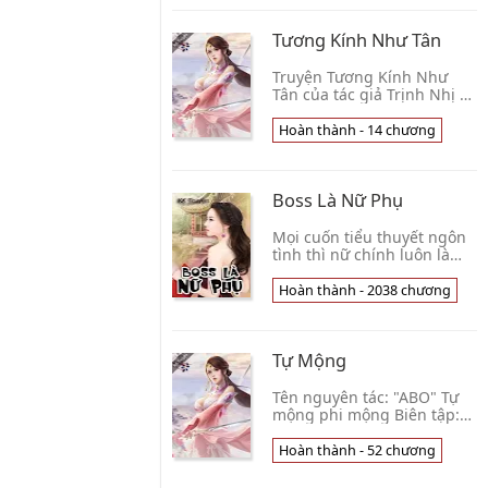
Cũng không Quản Ngàn
Năm chưa Gặ👦 Ma Kar
Tương Kính Như Tân
Truyện Tương Kính Như
Tân của tác giả Trịnh Nhị kể
về Dương Kính Hiền đã cầu
hôn với Hứa Ái Nùng,
Hoàn thành - 14 chương
nhưng không bỏ được tính
trăng hoa. Ngược 👦 Trịnh
Nhị
Boss Là Nữ Phụ
Mọi cuốn tiểu thuyết ngôn
tình thì nữ chính luôn là
người quan tâm chăm sóc
tỉ mỉ, còn nữ phụ là người
Hoàn thành - 2038 chương
không được yêu thương, là
cái nền cho👦 Mặc Linh
Tự Mộng
Tên nguyên tác: "ABO" Tự
mộng phi mộng Biên tập:
SC1902 Nguyên tác: nam
nam tương lai cao H ( ≈
Hoàn thành - 52 chương
80%), chính kịch, phúc hắc
công x ngây thơ t👦 Phấn