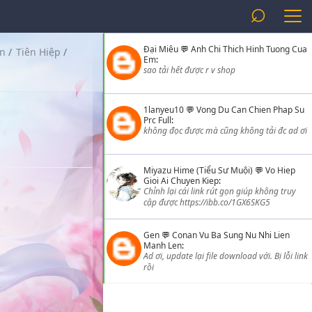
⌕
Đại Miêu
💬
Anh Chi Thich Hinh Tuong Cua
ễn
/
Tiên Hiệp
/
Em
:
sao tải hết được r v shop
1lanyeu10
💬
Vong Du Can Chien Phap Su
Prc Full
:
không đọc được mà cũng không tải đc ad ơi
Miyazu Hime (Tiểu Sư Muội)
💬
Vo Hiep
Gioi Ai Chuyen Kiep
:
Chỉnh lại cái link rút gọn giúp không truy
cập được https://ibb.co/1GX6SKG5
Gen
💬
Conan Vu Ba Sung Nu Nhi Lien
Manh Len
:
Ad ơi, update lại file download với. Bị lỗi link
rồi