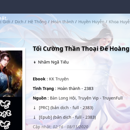
hất.
ị Giới
/
Dịch
/
Hệ Thống
/
Hoàn thành
/
Huyền Huyễn
/
Khoa Huy
Tối Cường Thần Thoại Đế Hoàng
👦 Nhâm Ngã Tiếu
Ebook
:
KK Truyện
Tình Trạng
: Hoàn thành - 2383
Nguồn
:
Bàn Long Hội, Truyện Vip - TruyenFull
[PRC] (bản dịch - full - 2383)
[Epub] (bản dịch - full - 2383)
Cập nhật:
02:16 - 08/11/2020