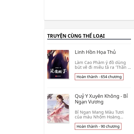
TRUYỆN CÙNG THỂ LOẠI
Linh Hồn Họa Thủ
Làm Cao Phàm ý đồ dùng
bút vẽ đi miêu tả ra 'Thần '
bộ dáng lúc. Điên cuồng
giáng lâm. Hắn từ đáy biển
Hoàn thành - 654 chương
tuôn ra, từ mặt đất quật
khởi, từ k👦 Vô Tử Điềm Qua
Quỷ Y Xuyên Không - Bỉ
Ngạn Vương
Bỉ Ngạn Mang Màu Tươi
của máu Nhộm Hoàng
Tuyền một sắc đỏ đau
thương Khi Đã Yêu Bất
Hoàn thành - 90 chương
chấp Đạo lý luân thường