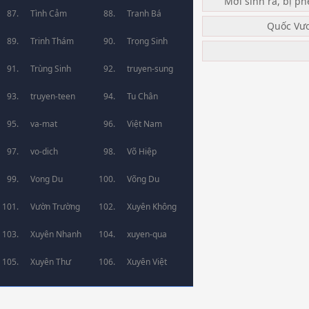
Mới sinh ra, bị ph
Tình Cảm
Tranh Bá
Quốc Vư
Trinh Thám
Trọng Sinh
Trùng Sinh
truyen-sung
truyen-teen
Tu Chân
va-mat
Việt Nam
vo-dich
Võ Hiệp
Vong Du
Võng Du
Vườn Trường
Xuyên Không
Xuyên Nhanh
xuyen-qua
Xuyên Thư
Xuyên Việt