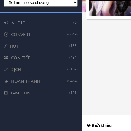
AUDIO
(6)
CONVERT
(6649)
HOT
(155)
CÒN TIẾP
(484)
DỊCH
(3167)
HOÀN THÀNH
(9484)
TẠM DỪNG
(161)
❤️ Giới thiệu