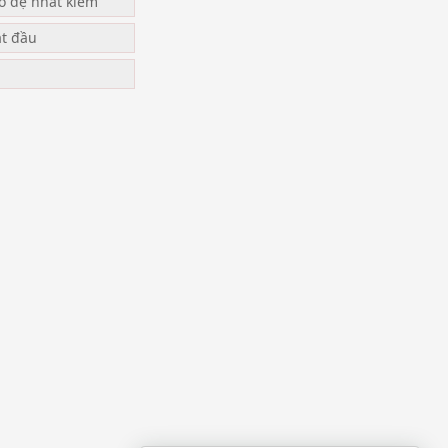
ạo đệ nhất kiếm
ắt đầu