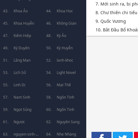
7. Mới sinh ra, bị ph
Khoa Ảo
Khoa Học
8. Chư thiên chi tiế
9. Quốc Vương
Khoa Huyễn
Không Gian
10. Bắt Đầu Bổ Khoá
Kiếm Hiệp
Kỳ Ảo
Kỳ Duyên
Kỳ Huyễn
Lãng Mạn
lanh-khoc
Lịch Sử
Light Novel
Linh Dị
Mạt Thế
Nam Sinh
Ngôn Tình
Ngọt Sủng
Ngôn Tinh
Ngược
Nguyên Sang
nguyen-sinh-
Nhẹ Nhàng