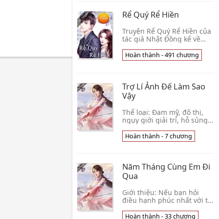
Sắc Tiểu Bàn Thứ
Rể Quý Rể Hiền
Truyện Rể Quý Rể Hiền của
tác giả Nhật Đồng kể về
nhân vật Cao Phong – Ba
năm làm rể nhà họ Kim,
Hoàn thành - 491 chương
Cao Phong chưa một lần
được ngẩng mặt. Dưới👦
Nhật Đồng
Trợ Lí Ảnh Đế Làm Sao
Vậy
Thể loại: Đam mỹ, đô thị,
ngụy giới giải trí, hỗ sủng,
ngọt, ấm áp, ảnh đế vô sỉ
thê nô công × trợ lí mặt dày
Hoàn thành - 7 chương
mỹ thụ, cường×cường, 1×1,
HE. 👦 Cá Cơm Phơi Khô Ăn
Thật Ngon! ( GiraffaK_GiK)
Năm Tháng Cùng Em Đi
Qua
Giới thiệu: Nếu bạn hỏi
điều hạnh phúc nhất với tôi
hiện tại là gì, Đó chính là
cô gái đi bên tôi năm 17
Hoàn thành - 33 chương