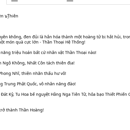
ền ๖ۣۜThiên
uyên không, đen đủi là hắn hóa thành một hoàng tử bị hắt hủi, tro
 một món quà cực lớn - Thần Thoại Hệ Thống!
 năng triệu hoán bất cứ nhân vật Thần Thoại nào!
n Ngộ Không, Nhất Côn tách thiên địa!
hong Nhĩ, thiên nhãn thấu hư vô!
g Trung Phật Quốc, vô nhân năng đào!
Đát Kỷ, Tu Hoa bế nguyệt Hằng Nga Tiên Tử, hỏa bạo Thiết Phiến
 trở thành Thần Hoàng!