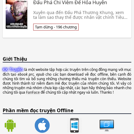
Đấu Phá Chi Viêm Đế Hỏa Huyễn
Xuyên qua đến Đấu Phá Thương Khung, xem
ta làm sao thay thế được nhân vật chính Tiêu
Viêm, trở thành vạn người kính ngưỡng Viêm
Đế.
Tạm dừng - 196 chương
Giới Thiệu
KK Truyện
là một website tập hợp các truyện trên cộng đồng mạng với mục
đích tạo
ebook prc, epub
cho các bạn download về đọc offline, bên cạnh đó
chúng tôi tìm và bổ sung những chương thiếu mà truyện còn thiếu. Website
được hình thành từ niềm đam mê đọc truyện của nhóm chúng tôi. Vì vậy có
những truyện mà nhóm chưa kịp cập nhật, các bạn hãy thông báo nhanh cho
chúng tôi qua
FanFace
để chúng tôi cập nhật ngay và luôn. Thanks !
Phần mềm đọc truyện Offline