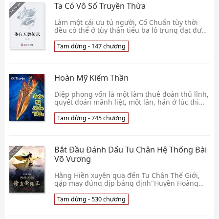
Ta Có Vô Số Truyền Thừa
Làm một cái ưu tú người, Cố Chuẩn tùy thời
đều có thể ở tùy thân tiểu ba lô trung đạt được
tân truyền thừa: Ngươi được đến lấp lánh
sáng lên👦 Kỳ Nhiên
Tạm dừng - 147 chương
Hoàn Mỹ Kiếm Thần
Diệp phong vốn là một làm thuê đoàn thủ lĩnh,
quyết đoán mãnh liệt, một lần, hắn ở lúc thi
hành nhiệm vụ bị người vây công mà chết,
nhờ vào lần này bất ngờ, hắn đi tới vô cực đại
Tạm dừng - 745 chương
lục. Vô cực đại lục m
Bắt Đầu Đánh Dấu Tu Chân Hệ Thống Bài
Võ Vương
Hằng Hiền xuyên qua đến Tu Chân Thế Giới,
gặp may đúng dịp bảng định"Huyền Hoàng
Thiên Quái" , từ đây mỗi một bước nâng lên
đều là tinh vi t👦 Trần Đa Nghi
Tạm dừng - 530 chương