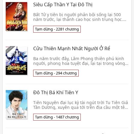
Siêu Cấp Thần Y Tại Đô Thị
Bất Tử y tiên bị người phản bội sống lại 500
năm trước, lại thành cao học sinh trung học.
Trước thị trí nhớ, vô địch y thuật, thần kỳ tiên p
👦 Lâm Phong
Tạm dừng - 2281 chương
Cửu Thiên Mạnh Nhất Người Ở Rể
Ba năm trước đây, Lâm Phong thiên phú kinh
người, phong hoa tuyệt đại, lại tại trong vòng
một đêm bị người cắt đi linh cốt! Ba năm sau,
lấy 👦 Tuyết Lạc Vô Tích
Tạm dừng - 294 chương
Đô Thị Bá Khí Tiên Y
Tiên Nguyên đại lục kỳ tài ngút trời Tu Tiên Giả
Tần Dương, xuyên qua tới trên địa cầu một tên
tiểu lưu manh trên người, bắt đầu từ đó đặc
sắc hoa đô cuộc hành trình . Thiên Nhãn thấu
Tạm dừng - 1487 chương
thị, quy định phạm vi hoạt động ... Những thứ
này, đều là bình thường tiểu pháp thuật; Hạc
giấy truyền tin, xuyên tư