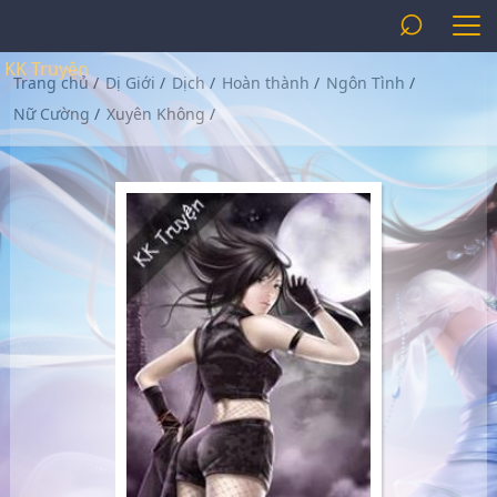
⌕
KK Truyện
Trang chủ
/
Dị Giới
/
Dịch
/
Hoàn thành
/
Ngôn Tình
/
Nữ Cường
/
Xuyên Không
/