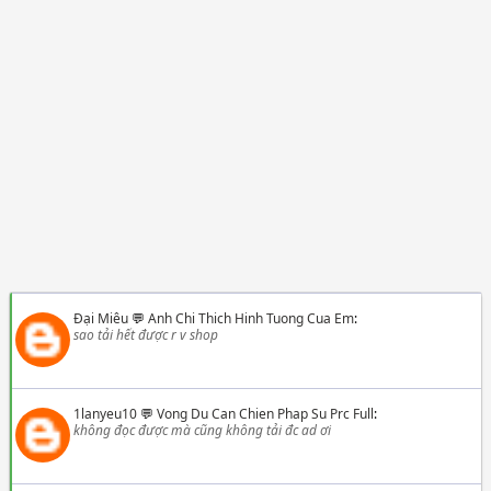
Đại Miêu
💬
Anh Chi Thich Hinh Tuong Cua Em
:
sao tải hết được r v shop
1lanyeu10
💬
Vong Du Can Chien Phap Su Prc Full
:
không đọc được mà cũng không tải đc ad ơi