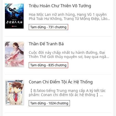
Triệu Hoán Chư Thiên Võ Tướng
Hoa Mộc Lan nữ anh hùng, Hạng Vũ 1 quyền
Phá Toái Hư Không, Trang Tử Mộng Điệp, Lão
Tử Tử Khí Đông Lai Tam Vạn Lý! Sài Vân Thiên
cầm trong t👦 Y Viện Kỵ Sĩ
Tạm dừng - 731 chương
Thần Đế Tranh Bá
Cuộc đời này chấp nhất tu hành đường, Đại
Thiên Thế Giới thủy nguyên sơ, bay qua ngân
hà tu chính nghĩa, Thần Đế Tranh Bá thề
không hưu! Tin👦 Truy Phong Trục Vân. CS
Tạm dừng - 835 chương
Conan Chi Điểm Tội Ác Hệ Thống
【 B.faloo tiếng Trung mạng cấp A ký kết tác
phẩm: Conan chi điểm tội ác hệ thống 】
không cẩn thận bị hố đến Conan thế giới. Làm
trinh thám p👦 73 Quân
Tạm dừng - 1024 chương