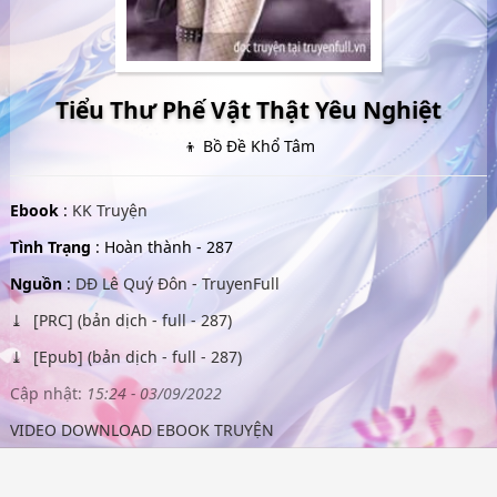
Tiểu Thư Phế Vật Thật Yêu Nghiệt
👦 Bồ Đề Khổ Tâm
Ebook
:
KK Truyện
Tình Trạng
: Hoàn thành - 287
Nguồn
:
DĐ Lê Quý Đôn - TruyenFull
[PRC] (bản dịch - full - 287)
[Epub] (bản dịch - full - 287)
Cập nhật:
15:24 - 03/09/2022
VIDEO DOWNLOAD EBOOK TRUYỆN