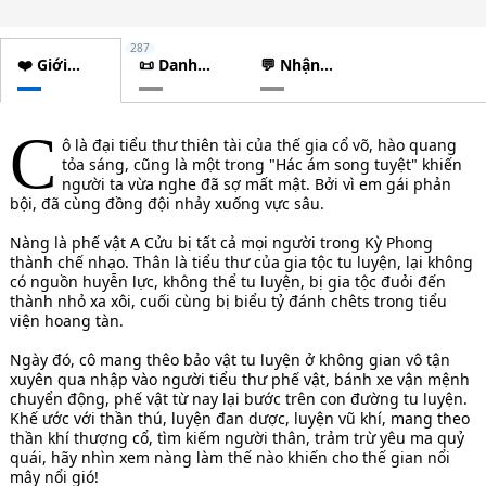
287
❤️ Giới
📜 Danh
💬 Nhận
thiệu
sách
xét
chương
C
ô là đại tiểu thư thiên tài của thế gia cổ võ, hào quang
tỏa sáng, cũng là một trong "Hác ám song tuyệt" khiến
người ta vừa nghe đã sợ mất mật. Bởi vì em gái phản
bội, đã cùng đồng đội nhảy xuống vực sâu.
Nàng là phế vật A Cửu bị tất cả mọi người trong Kỳ Phong
thành chế nhạo. Thân là tiểu thư của gia tộc tu luyện, lại không
có nguồn huyễn lực, không thể tu luyện, bị gia tộc đuỏi đến
thành nhỏ xa xôi, cuối cùng bị biểu tỷ đánh chêts trong tiểu
viện hoang tàn.
Ngày đó, cô mang thêo bảo vật tu luyện ở không gian vô tận
xuyên qua nhập vào người tiểu thư phế vật, bánh xe vận mệnh
chuyển động, phế vật từ nay lại bước trên con đường tu luyện.
Khế ước với thần thú, luyện đan dược, luyện vũ khí, mang theo
thần khí thượng cổ, tìm kiếm người thân, trảm trừ yêu ma quỷ
quái, hãy nhìn xem nàng làm thế nào khiến cho thế gian nổi
mây nổi gió!