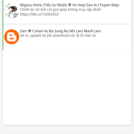
Miyazu Hime (Tiểu Sư Muội)
💬
Vo Hiep Gioi Ai Chuyen Kiep
:
Chỉnh lại cái link rút gọn giúp không truy cập được
https://ibb.co/1GX6SKG5
Gen
💬
Conan Vu Ba Sung Nu Nhi Lien Manh Len
:
Ad ơi, update lại file download với. Bị lỗi link rồi