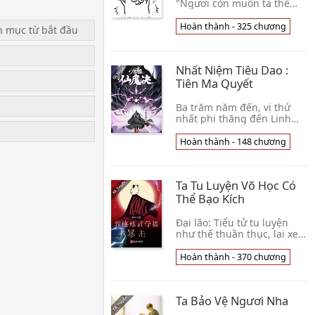
"Ngươi còn muốn ta thế
nào? Muốn như thế nào?"
Từ Ngôn chỉ chỉ lồng ngực
Hoàn thành - 325 chương
n mục từ bắt đầu
của mình, "Đến, hướng ở
đây đánh." "Ken👦 Xuân
Phong Tiểu Ngọc Lang
Nhất Niệm Tiêu Dao :
u
Tiên Ma Quyết
Ba trăm năm đến, vị thứ
nhất phi thăng đến Linh
Giới tu sĩ là phàm giới
Thanh Hư quan chưởng
Hoàn thành - 148 chương
môn đệ tử. Ân Vô Niệm đối
vị này kẻ xui xẻo mà 👦
Thấm Chỉ Hoa Thanh
Ta Tu Luyện Võ Học Có
Thể Bạo Kích
Đại lão: Tiểu tử tu luyện
như thế thuần thục, lại xem
dung mạo, chỉ có ta ngày
này chín thành Ngô Ngạn
Hoàn thành - 370 chương
Tổ có thể chống lại, xem ra
là khó có👦 Tân Phong
Ta Bảo Vệ Ngươi Nha