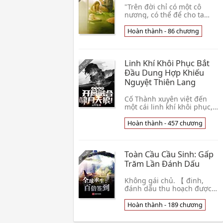
"Trên đời chỉ có một cô
nương, có thể để cho ta
nghĩ muốn mở Maserati,
nắm một đem AK, giấu
Hoàn thành - 86 chương
mười bổn giấy bất động
sản, đi phố cách vách mua
👦 A Thuần
Linh Khí Khôi Phục Bắt
Đầu Dung Hợp Khiếu
Nguyệt Thiên Lang
Cố Thành xuyên việt đến
một cái linh khí khôi phục,
quái vật hoành hành thế
giới. Ở chỗ này, nhân loại
Hoàn thành - 457 chương
đã thức tỉnh có thể dung
hợp hồn thú👦 Vân Phiến
Cao
Toàn Cầu Cầu Sinh: Gấp
Trăm Lần Đánh Dấu
Không gái chủ. 【 đinh,
đánh dấu thu hoạch được
đồng tệ x10000, gấp trăm
lần thiên phú đã phát
Hoàn thành - 189 chương
động, chúc mừng người
chơi thu hoạch được đồn👦