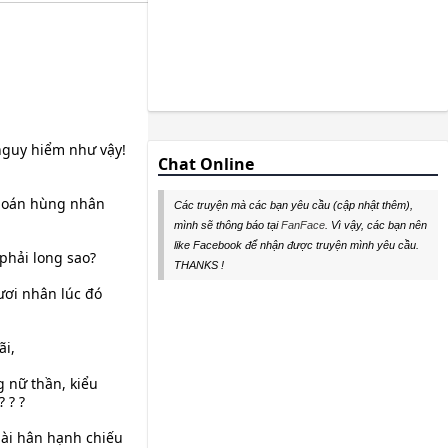
 nguy hiểm như vậy!
Chat Online
 hoán hùng nhân
Các truyện mà các bạn yêu cầu (cập nhật thêm),
mình sẽ thông báo tại
FanFace
. Vì vậy, các bạn nên
like Facebook để nhận được truyện mình yêu cầu.
phải long sao?
THANKS !
gươi nhân lúc đó
ãi,
g nữ thần, kiểu
 ? ?
ài hân hạnh chiếu