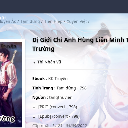
hất.
Huyền Ảo
/
Tạm dừng
/
Tiên Hiệp
/
Xuyên Việt
/
Dị Giới Chi Anh Hùng Liên Minh
Trường
👦 Thì Nhân Vũ
Ebook
:
KK Truyện
Tình Trạng
: Tạm dừng - 798
Nguồn
:
tangthuvien
[PRC] (convert - 798)
[Epub] (convert - 798)
Cập nhật:
14:23 - 04/09/2022