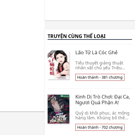
TRUYỆN CÙNG THỂ LOẠI
Lão Tử Là Cóc Ghẻ
Tiểu thuyết giảng thuật
nhân vật chủ yếu Triệu
Giáp Đệ, danh hiệu Triệu
Tám Lượng, phương bắc
Hoàn thành - 381 chương
đại nhà giàu mới nổi nhi tử,
ngụy nam otaku, v👦 Phong
Hỏa Hí Chư Hầu
Kinh Dị Trò Chơi: Đại Ca,
Ngươi Quá Phận A!
Quỷ dị khôi phục, ác mộng
hàng lâm. Khủng bố thế
giới lấy trò chơi phương
thức xâm lấn toàn cầu. Làm
Hoàn thành - 702 chương
may mắn người chơi ở