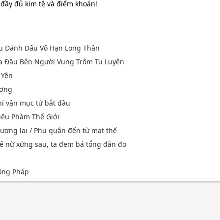
ú đầy đủ kim tệ và điểm khoán!
ầu Đánh Dấu Vô Hạn Long Thần
Ma Đầu Bên Người Vụng Trộm Tu Luyện
 Yên
ương
hí vận mục từ bắt đầu
iêu Phàm Thế Giới
tương lai / Phu quân đến từ mạt thế
ế nữ xứng sau, ta đem bá tổng đắn đo
ông Pháp