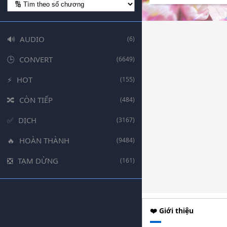
AUDIO
(6)
CONVERT
(6649)
HOT
(155)
CÒN TIẾP
(484)
DỊCH
(3167)
HOÀN THÀNH
(9484)
TẠM DỪNG
(161)
❤️ Giới thiệu