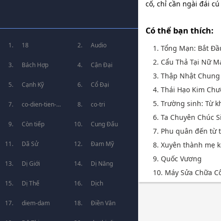
cố, chỉ cần ngài đái c
Có thể bạn thích:
18
Audio
1. Tổng Mạn: Bắt Đ
2. Cẩu Thả Tại Nữ 
Bách Hợp
Cận Đại
3. Thập Nhật Chung
Cạnh Kỹ
Cổ Đại
4. Thái Hạo Kim Ch
5. Trường sinh: Từ k
co-dien-tien-
co-tri
6. Ta Chuyên Chúc S
hiep
Còn tiếp
Cung Đấu
7. Phu quân đến từ 
Dã Sử
Đam Mỹ
8. Xuyên thành mẹ k
9. Quốc Vương
Dị Giới
Dị Năng
10. Máy Sửa Chữa C
Dị Thế
Dịch
diem-dam
Điền Văn