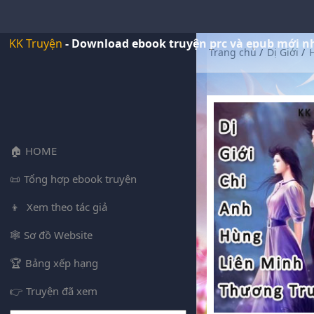
KK Truyện
- Download ebook truyện prc và epub mới n
Trang chủ
/
Dị Giới
/
HOME
Tổng hợp ebook truyện
Xem theo tác giả
Sơ đồ Website
Bảng xếp hạng
Truyện đã xem