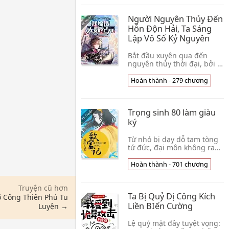
khủng bố thế giới 👦 Kiến
Tập Nhẫn Giả
Người Nguyên Thủy Đến
Hỗn Độn Hải, Ta Sáng
Lập Vô Số Kỷ Nguyên
Bắt đầu xuyên qua đến
nguyên thủy thời đại, bởi vì
tóc đen mắt đen bị bộ lạc
thủ lĩnh cho rằng là tà ác
Hoàn thành - 279 chương
Vu sư, Couse sắp bị xử tử
thời điểm,👦 Khuynh Thính
Phong Thệ
Trọng sinh 80 làm giàu
ký
Từ nhỏ bị dạy dỗ tam tòng
tứ đức, đại môn không ra
nhị môn không mại chuyên
học nữ hồng tô đại tiểu thư
Hoàn thành - 701 chương
còn không có tới kịp xuất
giá, đã bị👦 Nam Phương
Truyện cũ hơn
Lệ Chi
Ta Bị Quỷ Dị Công Kích
õ Công Thiên Phú Tu
Liền BIến Cường
Luyện →
Lệ quỷ mặt đầy tuyệt vọng: