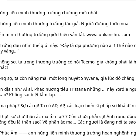
 hùng liên minh thương trường chương mới nhất
h hùng liên minh thương trường tác giả: Người đương thời mưa
liên minh thương trường giới thiệu vắn tắt: www. uukanshu. com
trứng đau nhìn thế giới này: "Đây là địa phương nào a! ! Thế nào
y vàng..."
Không sợ, ta trong thương trường có nói Teemo, giá không phải là
hắc!
ông sợ, ta còn năng mãi một long huyết Shyvana, giá lúc đó chẳng 
ùn địa tinh? Ai ai. Pháo nương tiểu Tristana những ... này Yordle n
ao? Không sai biệt lắm lạp. . .
ma pháp? Sợ cái gì! Ta có AD, AP, các loại chiến sĩ pháp sư khả dĩ m
ó thực sự chư thần ác ma tồn tại? ? Còn chưa phải sợ! Ánh rạng đôn
ng đều là thần sao? Về phần ác ma... Các ngươi là đang nói ta sao?
lý Phúc Âm —— anh hùng liên minh thương trường hoan nghênh ng