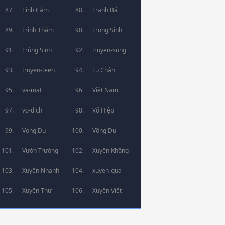
Tình Cảm
Tranh Bá
Trinh Thám
Trọng Sinh
Trùng Sinh
truyen-sung
truyen-teen
Tu Chân
va-mat
Việt Nam
vo-dich
Võ Hiệp
Vong Du
Võng Du
Vườn Trường
Xuyên Không
Xuyên Nhanh
xuyen-qua
Xuyên Thư
Xuyên Việt