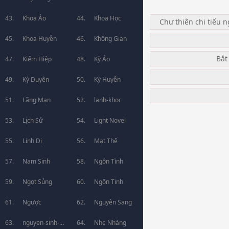
Khoa Ảo
Khoa Học
Chư thiên chi tiếu 
Khoa Huyễn
Không Gian
Bắt
Kiếm Hiệp
Kỳ Ảo
Kỳ Duyên
Kỳ Huyễn
Lãng Mạn
lanh-khoc
Lịch Sử
Light Novel
Linh Dị
Mạt Thế
Nam Sinh
Ngôn Tình
Ngọt Sủng
Ngôn Tinh
Ngược
Nguyên Sang
nguyen-sinh-
Nhẹ Nhàng