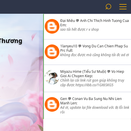
⌕
Đại Miêu
💬
Anh Chi Thich Hinh Tuong Cua
Em
:
sao tải hết được r v shop
 Thương
1lanyeu10
💬
Vong Du Can Chien Phap Su
Prc Full
:
không đọc được mà cũng không tải đc ad ơi
Miyazu Hime (Tiểu Sư Muội)
💬
Vo Hiep
Gioi Ai Chuyen Kiep
:
Chỉnh lại cái link rút gọn giúp không truy
cập được https://ibb.co/1GX6SKG5
Gen
💬
Conan Vu Ba Sung Nu Nhi Lien
Manh Len
:
Ad ơi, update lại file download với. Bị lỗi link
rồi