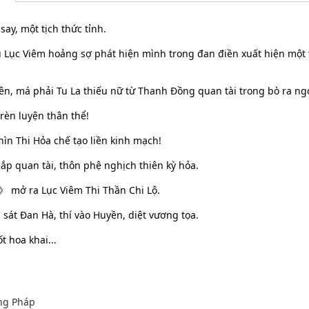
ay, một tịch thức tỉnh.
u Lục Viêm hoảng sợ phát hiện mình trong đan điền xuất hiện một
iên, má phải Tu La thiếu nữ từ Thanh Đồng quan tài trong bò ra ng
 rèn luyện thân thể!
ìn Thi Hỏa chế tạo liền kinh mạch!
p quan tài, thôn phệ nghịch thiên kỳ hỏa.
》 mở ra Lục Viêm Thi Thần Chi Lộ.
sát Đan Hà, thí vào Huyền, diệt vương tọa.
t hoa khai...
ng Pháp