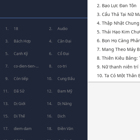
2. Bạo Lực Đan Tôn
3. Cẩu Thả Tại Nữ 
4. Thập Nhật Chung
18
Audio
5. Thái Hạo Kim Ch
6. Bọn Họ Càng Phả
Bách Hợp
Cận Đại
7. Mang Theo Máy B
Cạnh Kỹ
Cổ Đại
8. Thiên Kiêu Bảng:
co-dien-tien-
co-tri
9. Nữ thanh niên trí 
10. Ta Có Một Thân B
hiep
Còn tiếp
Cung Đấu
Dã Sử
Đam Mỹ
Dị Giới
Dị Năng
Dị Thế
Dịch
diem-dam
Điền Văn