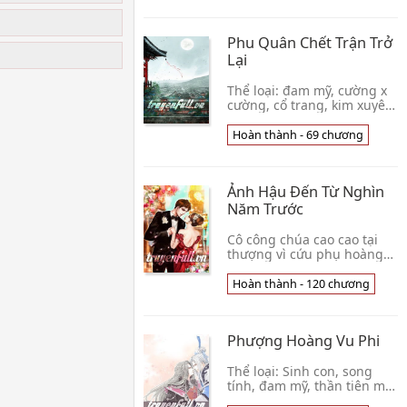
công × ngoan n
Phu Quân Chết Trận Trở
u
Lại
Thể loại: đam mỹ, cường x
cường, cổ trang, kim xuyên
cổ, chủng điền, bố y sinh
hoạt, ngọt văn, 1×1, HE Lưu
Hoàn thành - 69 chương
ý: ĐÂY LÀ ĐAM MỸ, COUPLE
CHÍNH LÀ
Ảnh Hậu Đến Từ Nghìn
Năm Trước
Cô công chúa cao cao tại
thượng vì cứu phụ hoàng
của mình hy sinh thân
mình. Không ngờ cô có cơ
Hoàn thành - 120 chương
hội sống lại, dù không phải
là ở thời đại cô
Phượng Hoàng Vu Phi
Thể loại: Sinh con, song
tính, đam mỹ, thần tiên ma
quái, thiên chi kiêu tử,