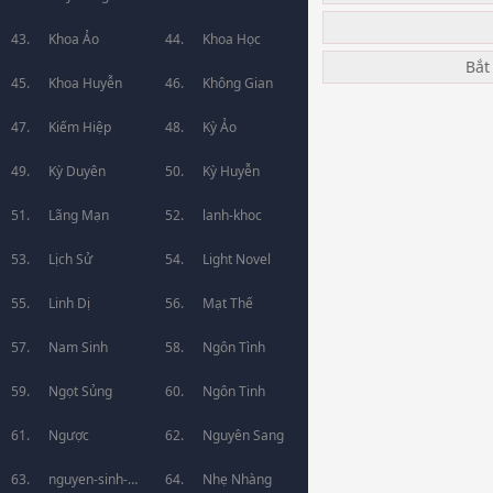
Khoa Ảo
Khoa Học
Bắt
Khoa Huyễn
Không Gian
Kiếm Hiệp
Kỳ Ảo
Kỳ Duyên
Kỳ Huyễn
Lãng Mạn
lanh-khoc
Lịch Sử
Light Novel
Linh Dị
Mạt Thế
Nam Sinh
Ngôn Tình
Ngọt Sủng
Ngôn Tinh
Ngược
Nguyên Sang
nguyen-sinh-
Nhẹ Nhàng