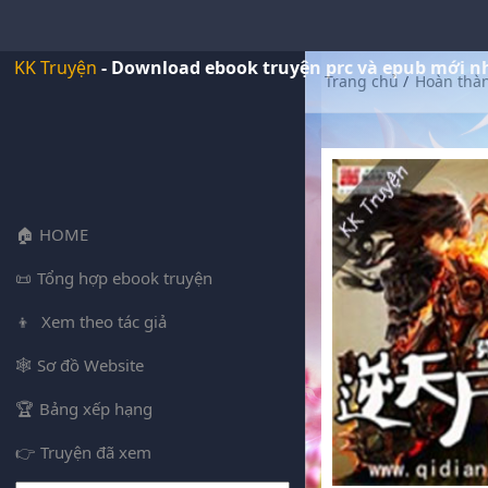
KK Truyện
- Download ebook truyện prc và epub mới n
Trang chủ
/
Hoàn thà
HOME
Tổng hợp ebook truyện
Xem theo tác giả
Sơ đồ Website
Bảng xếp hạng
Truyện đã xem