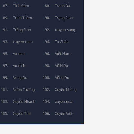
Tình Cảm
Tranh Bá
Trinh Thám
Trọng Sinh
Trùng Sinh
truyen-sung
truyen-teen
Tu Chân
va-mat
Việt Nam
vo-dich
Võ Hiệp
Vong Du
Võng Du
Vườn Trường
Xuyên Không
Xuyên Nhanh
xuyen-qua
Xuyên Thư
Xuyên Việt