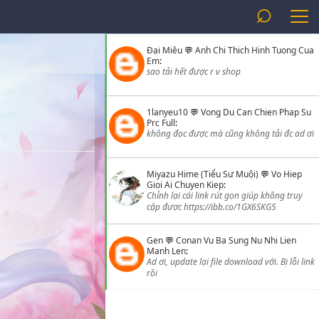
⌕
Đại Miêu
💬
Anh Chi Thich Hinh Tuong Cua
Em
:
sao tải hết được r v shop
1lanyeu10
💬
Vong Du Can Chien Phap Su
Prc Full
:
không đọc được mà cũng không tải đc ad ơi
Miyazu Hime (Tiểu Sư Muội)
💬
Vo Hiep
Gioi Ai Chuyen Kiep
:
Chỉnh lại cái link rút gọn giúp không truy
cập được https://ibb.co/1GX6SKG5
Gen
💬
Conan Vu Ba Sung Nu Nhi Lien
Manh Len
:
Ad ơi, update lại file download với. Bị lỗi link
rồi