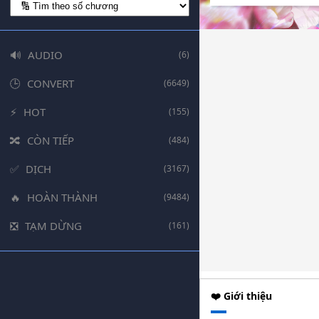
AUDIO
(6)
CONVERT
(6649)
HOT
(155)
CÒN TIẾP
(484)
DỊCH
(3167)
HOÀN THÀNH
(9484)
TẠM DỪNG
(161)
❤️ Giới thiệu