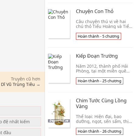
cánh, Hạ Dĩ Hàm đeo lên
kính râm, bước nhanh ra
Chuyện Con Thỏ
khỏi sân bay. Trên tay trống
không, cô không mang bất
kì hành lý nào, chỉ vì quá
Câu chuyện thú vị về hai
sốt ruột sau khi nhận được
chú thỏ Tiểu Hoàng và Tiểu
điện thoại của chị mình. H
Hắc. Một chú thì nói liến
thoắng liên mồm, một chú
Hoàn thành - 5 chương
thì kiệm lời. Cùng đọc về
hai chú thỏ đáng yêu này
nhé!
Kiếp Đoạn Trường
Năm 2012, thành phố Hải
Phòng, tại một miền quê
nghèo khó. Người dân ở
Truyện cũ hơn
đây ai cũng biết tiếng gia
Hoàn thành - 25 chương
Dĩ Vũ Trùng Tiêu →
đình ông Trần Tuấn Nghĩa,
chỉ vì gia đình ông không
biết tích phúc gì kiếp trước,
Chim Tước Cùng Lồng
mà con cái của hai người,
ai cũng đẹp không thể tả,
Vàng
nam tuấn tú, nữ mỹ miều,
nói rằng đẹp tựa thiên thần
Thể loại: Hiện đại, bao
cũng không quá.
dưỡng, ngọt, sến sẩm, thịt
ạo đệ nhất kiếm
nước đầy đủ, công sủng
thụ, HE. Ôn nhu tốt tính
Hoàn thành - 26 chương
ắt đầu
thâm tình tổng tài kim chủ