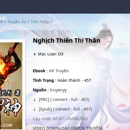
hất.
nh
/
Huyền Ảo
/
Tiên Hiệp
/
Nghịch Thiên Thi Thần
👦 Mạc Loạn Dữ
Ebook
:
KK Truyện
Tình Trạng
: Hoàn thành - 457
Nguồn
:
truyenyy
[PRC] ( convert - full - 457)
[Epub] ( convert - full - 457)
Cập nhật:
02:47 - 28/08/2022
VIDEO DOWNLOAD EBOOK TRUYỆN