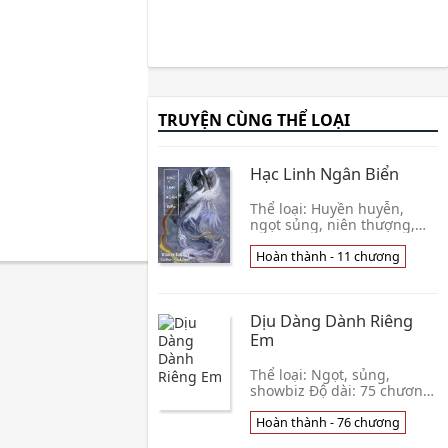
TRUYỆN CÙNG THỂ LOẠI
Hạc Linh Ngân Biển
Thể loại: Huyền huyễn,
ngọt sủng, niên thượng,
cưới trước yêu sau, thế
thân tình duyên, đoản văn,
Hoàn thành - 11 chương
1vs1 Bản gốc: Hoàn 8
chương + 3 PN Một đại
Dịu Dàng Dành Riêng
Em
Thể loại: Ngọt, sủng,
showbiz Độ dài: 75 chương
Editor: Jins Vội vã từ
California Mĩ bay đến Hàn
Hoàn thành - 76 chương
Quốc. Máy bay vừa hạ