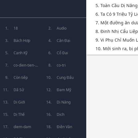
5. Toàn Cầu Dị Năng
6. Ta Có 9 Triệu Tỷ 
7. Một đường ăn dưa [
18
Audio
8. Đinh Nhị Cẩu Liệ
9. Vi Phụ Chỉ Muốn
Bách Hợp
Cận Đại
10. Mới sinh ra, bị p
Cạnh Kỹ
Cổ Đại
co-dien-tien-
co-tri
hiep
Còn tiếp
Cung Đấu
Dã Sử
Đam Mỹ
Dị Giới
Dị Năng
Dị Thế
Dịch
diem-dam
Điền Văn