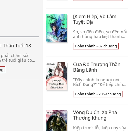
Quân Đoàn Tải về đọc
ẩn, những câu chuyện đầy
Offline Xem thêm »
màu sắc võ hiệp hẳn bạn
đọc sẽ không phải thất
[Kiếm Hiệp] Võ Lâm
vọng với truyện mới được
giớ
Tuyệt Địa
Sợ, sợ đến điên, sợ đến nổi
anh hùng hào kiệt thành
người đểu cáng, lừa bạn bè
c Thân Tuổi 18
vào võ lâm tuyệt địa. Yêu, vì
Hoàn thành - 87 chương
tình yêu nên con người hết
sợ, vì tình yêu nên con
ã phải chăm sóc
người có thể vượt qua mọi
 trẻ tuổi giàu có
Cưa Đổ Thượng Thần
hiểm nghèo, gi
ngày, cô cùng các
Băng Lãnh
yện phiếm, hoặc
ng
 Chừng nào thiếu
 cô đều phải ngoan
"Đây chính là ngươi nói
ẽ và thực hiện
Bích Đông?" "Kế tiếp chính
là lẫn nhau tương ái cùng
 Sưu tầm Internet
ba ba ba?" "Sau đó bảy
Hoàn thành - 2059 chương
em thêm »
ngày bảy đêm xuống không
được giường?" Vốn định
quý trọng sinh mệnh, rời xa
Võng Du Chi Xạ Phá
thượng thần, nhưng không
Thương Khung
Kiếp trước lỗi, kiếp này sửa