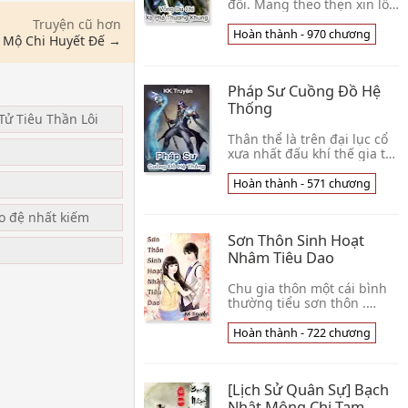
đổi. Mang theo thẹn xin lỗi
lòng, hắn trở lại tám năm
Truyện cũ hơn
trước, vận mệnh cho Lý dật
Hoàn thành - 970 chương
 Mộ Chi Huyết Đế →
mở ra một cái vui đùa. Lần
này hắn thề, từng bỏ qua,
mất đi, cũng phải một lần
Pháp Sư Cuồng Đồ Hệ
nữa cầm lại
Thống
Tử Tiêu Thần Lôi
Thân thể là trên đại lục cổ
u
xưa nhất đấu khí thế gia tử
đệ, có đủ cùng ma pháp vật
cách điện chất, nhưng lại
Hoàn thành - 571 chương
cứ thế mà bị hệ thống lừa
gạt đi làm Ma Pháp Sư. Hệ
ạo đệ nhất kiếm
thống: Ta nhất định sẽ giúp
Sơn Thôn Sinh Hoạt
ngươi thành
Nhâm Tiêu Dao
Chu gia thôn một cái bình
thường tiểu sơn thôn .
Thôn dân xuân loại thu thu,
mặt trời mọc mà canh, mặt
Hoàn thành - 722 chương
trời lặn mà tức, quá mộc
mạc tự nhiên nông canh
sinh hoạt. Nơi này có tuyệt
[Lịch Sử Quân Sự] Bạch
sắc tự nhiên mỹ cảnh,
Nhật Mộng Chi Tam