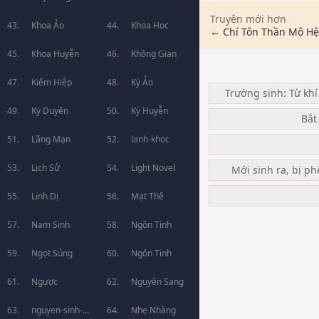
Truyện mới hơn
Khoa Ảo
Khoa Học
← Chí Tôn Thần Mộ H
Khoa Huyễn
Không Gian
Kiếm Hiệp
Kỳ Ảo
Trường sinh: Từ khí
Kỳ Duyên
Kỳ Huyễn
Bắt
Lãng Mạn
lanh-khoc
Lịch Sử
Light Novel
Mới sinh ra, bị ph
Linh Dị
Mạt Thế
Nam Sinh
Ngôn Tình
Ngọt Sủng
Ngôn Tinh
Ngược
Nguyên Sang
nguyen-sinh-
Nhẹ Nhàng