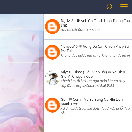
⌕
Đại Miêu
💬
Anh Chi Thich Hinh Tuong Cua
Em
:
sao tải hết được r v shop
1lanyeu10
💬
Vong Du Can Chien Phap Su
Prc Full
:
không đọc được mà cũng không tải đc ad ơi
Miyazu Hime (Tiểu Sư Muội)
💬
Vo Hiep
Gioi Ai Chuyen Kiep
:
Chỉnh lại cái link rút gọn giúp không truy
cập được https://ibb.co/1GX6SKG5
Gen
💬
Conan Vu Ba Sung Nu Nhi Lien
Manh Len
:
Ad ơi, update lại file download với. Bị lỗi link
rồi