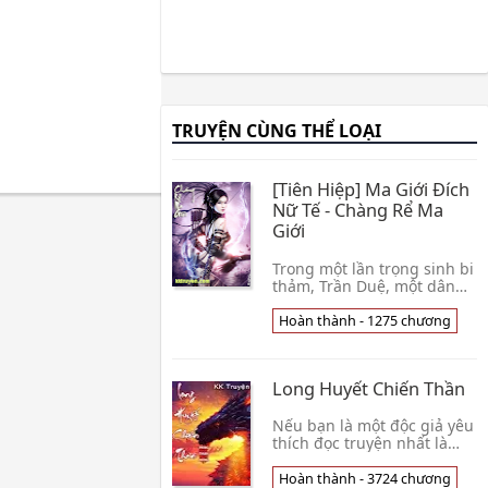
TRUYỆN CÙNG THỂ LOẠI
[Tiên Hiệp] Ma Giới Đích
Nữ Tế - Chàng Rể Ma
Giới
Trong một lần trọng sinh bi
thảm, Trần Duệ, một dân
otaku chính cống, một
nhân loại rơi vào ma giới,
Hoàn thành - 1275 chương
khắp nơi đều là ma tộc
hung tàn, tà ác. Đối mặt với
ma đế khủng bố, long tộc
Long Huyết Chiến Thần
cao ngạo, nguyên tố quân
vương cường hãn, cùng vô
tận địch nhân, có Tình
Nếu bạn là một độc giả yêu
trạng :[Hoàn thành - 1275]
thích đọc truyện nhất là
Nguồn : Hoa Nguyệt Tao
những truyện kiếm hiệp
Đàn Nhóm dịch : Sắc Ma
xoay quanh những điều bí
Hoàn thành - 3724 chương