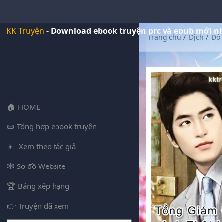
KK Truyện
- Download ebook truyện prc và epub mới n
Trang chủ
/
Dịch
/
Đô 
HOME
Tổng hợp ebook truyện
Xem theo tác giả
Sơ đồ Website
Bảng xếp hạng
Truyện đã xem