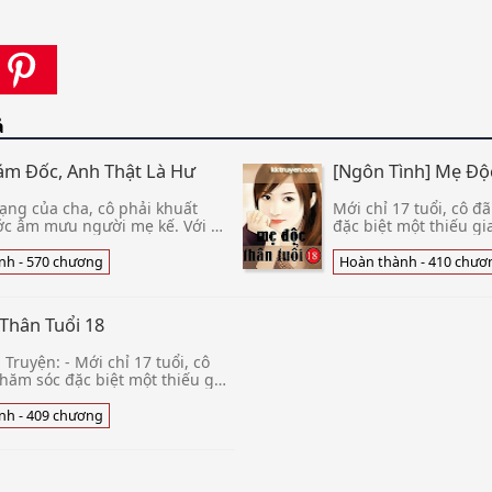
ả
ám Đốc, Anh Thật Là Hư
[Ngôn Tình] Mẹ Độ
ạng của cha, cô phải khuất
Mới chỉ 17 tuổi, cô đ
ớc âm mưu người mẹ kế. Với kế
đặc biệt một thiếu gia
ứng cớ xử nữ’ cô thuận lợi gả
bậc nhất. Dù là ban 
giám đốc trẻ tuổi
nữ giúp việc nói chu
nh - 570 chương
Hoàn thành - 410 chươ
ban đêm, cô ngủ say.
gia trẻ có hứng thú,
ngoãn tắm rửa sạch s
Thân Tuổi 18
công việc của mình. Tình Trạng : [Hoàn
thành - 410] Nguồn :
Truyện: - Mới chỉ 17 tuổi, cô
Tải về đọc Offline X
hăm sóc đặc biệt một thiếu gia
giàu có bậc nhất. Dù là ban
cùng các nữ giú
nh - 409 chương