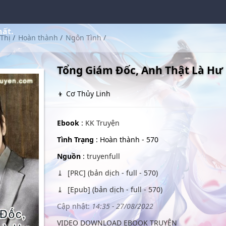
hất.
Thị
/
Hoàn thành
/
Ngôn Tình
/
Tổng Giám Đốc, Anh Thật Là Hư
👦 Cơ Thủy Linh
Ebook
:
KK Truyện
Tình Trạng
: Hoàn thành - 570
Nguồn
:
truyenfull
[PRC] (bản dịch - full - 570)
[Epub] (bản dịch - full - 570)
Cập nhật:
14:35 - 27/08/2022
VIDEO DOWNLOAD EBOOK TRUYỆN