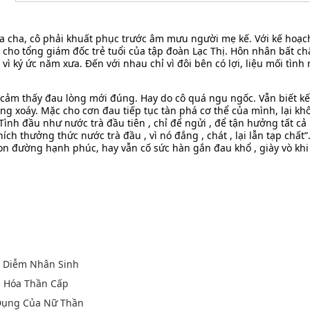
a cha, cô phải khuất phục trước âm mưu người mẹ kế. Với kế hoạch
ả cho tổng giám đốc trẻ tuổi của tập đoàn Lạc Thị. Hôn nhân bất c
vì ký ức năm xưa. Đến với nhau chỉ vì đôi bên có lợi, liệu mối tìn
cảm thấy đau lòng mới đúng. Hay do cô quá ngu ngốc. Vẫn biết kết
ng xoáy. Mặc cho cơn đau tiếp tục tàn phá cơ thể của mình, lại kh
“Tình đầu như nước trà đầu tiên , chỉ để ngửi , để tận hưởng tất c
hích thưởng thức nước trà đầu , vì nó đắng , chát , lại lẫn tạp chất
con đường hạnh phúc, hay vẫn cố sức hàn gắn đau khổ , giày vò khi
n
p Diễm Nhân Sinh
n Hóa Thần Cấp
Dụng Của Nữ Thần