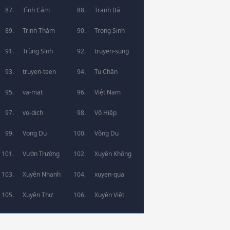
Tình Cảm
Tranh Bá
Trinh Thám
Trọng Sinh
Trùng Sinh
truyen-sung
truyen-teen
Tu Chân
va-mat
Việt Nam
vo-dich
Võ Hiệp
Vong Du
Võng Du
Vườn Trường
Xuyên Không
Xuyên Nhanh
xuyen-qua
Xuyên Thư
Xuyên Việt