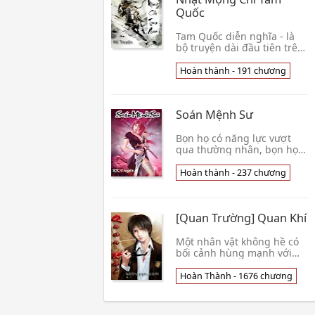
Quốc
Tam Quốc diễn nghĩa - là
bộ truyện dài đầu tiên trên
lịch sử văn học Trung Quốc,
là bộ tiểu thuyết lịch sử mở
Hoàn thành - 191 chương
đường cho một trường
phái, khiến Trung Quốc trở
thành nước có tiểu thuyết
Soán Mệnh Sư
lịch sử phong ph
Bọn họ có năng lực vượt
qua thường nhân, bọn họ
có thể biết trước quỹ tích
vận mệnh của người khác,
Hoàn thành - 237 chương
mà sự tồn tại của bọn họ, là
vì cải biến vận mệnh của
người khác, chức nghiệp
[Quan Trường] Quan Khí
của bọn họ chính là So
Một nhân vật không hề có
bối cảnh hùng mạnh với
người thân là quan chức
cao cấp trong chính phủ
Hoàn Thành - 1676 chương
như trong Sĩ Đồ Phong Lưu,
phải lăn lộn từ vị trí nhân
viên hạng bét trong một xã