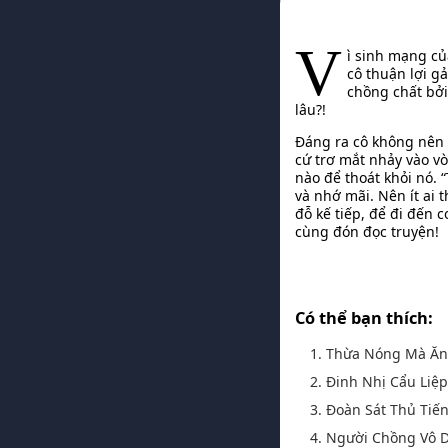
V
ì sinh mạng củ
cô thuận lợi g
chồng chất bởi 
lâu?!
Đáng ra cô không nên 
cứ trơ mắt nhảy vào vò
nào để thoát khỏi nó. 
và nhớ mãi. Nên ít ai t
đỗ kế tiếp, để đi đến 
cùng đón đọc truyện!
Có thể bạn thích:
1. Thừa Nóng Mà Ă
2. Đinh Nhị Cẩu Liệ
3. Đoàn Sát Thủ Tiế
4. Người Chồng Vô 