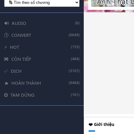
AUDIO
(6)
CONVERT
(6649)
HOT
(155)
CÒN TIẾP
(484)
DỊCH
(3167)
HOÀN THÀNH
(9484)
TẠM DỪNG
(161)
❤️ Giới thiệu